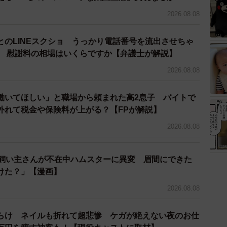
2026.08.08
とのLINEスクショ うっかり電話番号を流出させちゃ
人 慰謝料の相場はいくらですか【弁護士が解説】
2026.08.08
働いてほしい」と職場から頼まれた高2息子 バイトで
外れて税金や保険料が上がる？【FPが解説】
2026.08.08
→飼い主さんが不在中ハムスターに異変 眉間にできた
けた？」【漫画】
2026.08.08
らけ ネイルも折れて超悲惨 ケガが絶えない夜のお仕