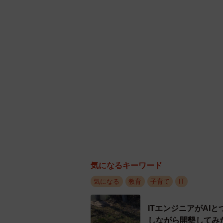
習い事で
そこで、夫が、仕事の得意先ごとに
「とりあえず全部、もらってきた順
れを１～２カ月に１回チェックすれ
ァイルは学校のものは宿題とお手紙
のも挟んでいるそうです。
気になるキーワード
気になる
教育
子育て
IT
ITエンジニアがAI
しながら開墾してみ