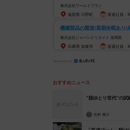
株式会社ワールドプラン
滋賀県 日野町
派遣社員：時給
機械部品の製造/長期休暇あり/
株式会社ジャパンクリエイト 採用部
兵庫県 加東市
派遣社員：時
Sponsored by
おすすめニュース
“脱ゆとり世代”の
小学１年生の息子を育てるユイさん
時代から大量のプリントを捨てるか
北村 泰介
って取っていたはずが、間違えて捨
った」と言います。