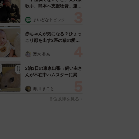
歌手、熊本へ支援物資…運搬
トラックの車体デザインにた
めらい 「痛いほど伝わる」
まいどなトピック
「行動され立派」
赤ちゃんが気になる？ひょっ
こり顔を出す2匹の猫の愛ら
しさに悶絶…！ 「こんなか
わいい構図あります？」「ベ
梨木 香奈
ストショットすぎる！」
2泊3日の東京出張→飼い主さ
んが不在中ハムスターに異
変 眉間にできた深いしわ、
「急に老けた？」【漫画】
海川 まこと
６位以降を見る