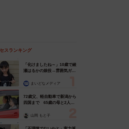
セスランキング
「化けましたね～」10歳で綾
瀬はるかの娘役→雰囲気ガラ
リの18歳に成長 「メイクで
雰囲気が」「宝塚に入れそ
まいどなメディア
う」
72歳父、軽自動車で新潟から
四国まで 65歳の母と2人で
3泊4日の旅 パーキングの休
憩まで分刻み… 「大学生で
山岡 もと子
も組まねえよ！」
「不謹慎でないかと」実力派