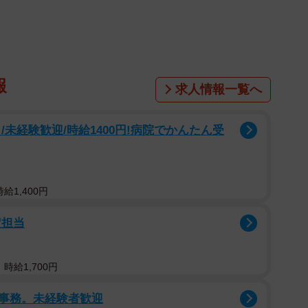
クシャになった残骸を発見することも…。そんな悩みを
術を紹介します。
校だより」「学年だより」「保健室だより」に「給食
報
種行事に合わせた「お願いプリント」に、地域のイベン
求人情報一覧へ
宿題プリントに、ミニテストも。これらが見事に別々に
何がどのお便りなのか、どこまで残していいのか、さっ
未経験歓迎/時給1400円!病院でかんたん受
えてきます。
給1,400円
定担当
時給1,700円
事務。未経験者歓迎