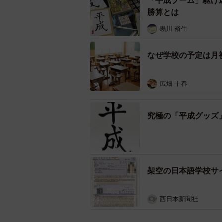
「平成ブーム」駆け
勝算とは
黒川 裕生
なぜ学校の予定は月
広畑 千春
究極の「平成グッズ
架空の日本語学校サ
西日本新聞社