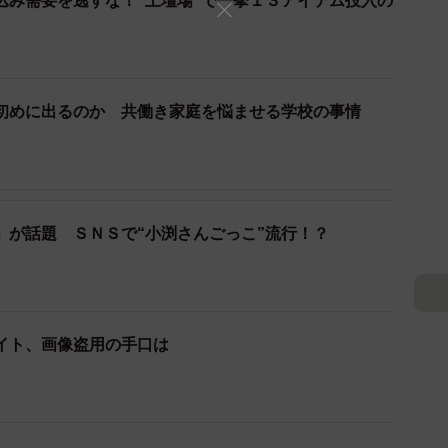
込み需要を逃すな！“土壇場”で一挙１３アイテム投入の
初めに出るのか 共働き家庭を悩ませる学校の事情
」が話題 ＳＮＳで“小渕さんごっこ”流行！？
イト、画像盗用の手口は