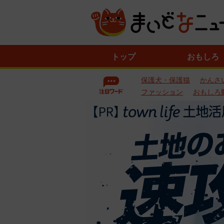
ニ
トップ
おもしろ
ュ
ー
保護犬・保護猫
かんさ
ス
一
ファッション
おもしろ
覧