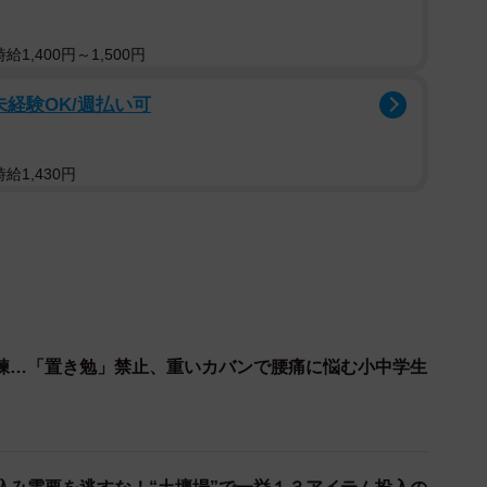
1,400円～1,500円
未経験OK/週払い可
給1,430円
2/4
上から挟んでいくだけ
試練…「置き勉」禁止、重いカバンで腰痛に悩む小中学生
（仮名、４２歳）は、「全部ファイル方式」。幼稚園
捨てないかで悩んでいたといい、「これは大事そうと思
ててしまったり、いざというとき見つからなかったりだ