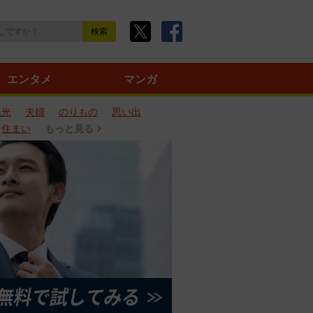
エンタメ
マンガ
観光
夫婦
のりもの
思い出
住まい
もっと見る