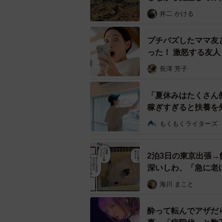
井二 かける
プチバズしたママ友
った！ 激怒する友
長澤 芳子
「夏休みはたくさん
稼ぎすぎると扶養を
もくもくライターズ
2泊3日の東京出張
深いしわ、「急に老
海川 まこと
酔って転んでアザだ