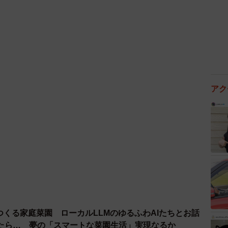
3/4
毎回持っていくものも一緒に挟む
書類をまとめていたのを参考に、学校からの手紙を
に上からとじる」方法に切り替えました。「あとは、そ
ば、手間もかからないし、失くさない」と話します。フ
アク
類に分け、さらに習い事も別に作り、毎回持っていくも
とつくる家庭菜園 ローカルLLMのゆるふわAIたちとお話
たら… 夢の「スマートな菜園生活」実現なるか