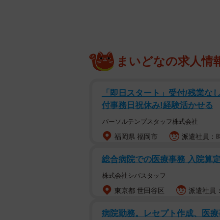
ていたら、ランドセルの底でクシャ
解決してくれそうなママたちの整理
学校からのプリントといえば、「学
まいどなの求人情
だより」「ＰＴＡ便り」、さらに各
トの案内などなど…。さらに毎日の
配られ、体裁も似ているため「一体
「即日スタート」受付/残業なし/
ぱり分からない！」という声が聞こ
付事務日祝休み!経験活かせる
パーソルテンプスタッフ株式会社
福岡県 福岡市
派遣社員：時
総合病院での医療事務 入院算
株式会社シバスタッフ
東京都 世田谷区
派遣社員：
病院勤務。レセプト作成、医療