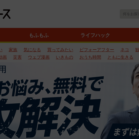
もふもふ
ライフハック
い
家族
気になる
買ってみたい
ビフォーアフター
ネコ
動画
災害
ウェブ漫画
いきもの
おうち時間
ともに生きる