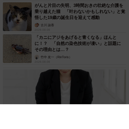
がんと片目の失明、3時間おきの壮絶な介護を
乗り越えた猫 「叶わないかもしれない」と覚
悟した19歳の誕生日を迎えて感動
古川 諭香
2026.08.06
「カニにアジをあげると青くなる」ほんと
に！？ 「自然の染色技術が凄い」と話題に
その理由とは…？
竹中 友一（RinToris）
2026.08.06