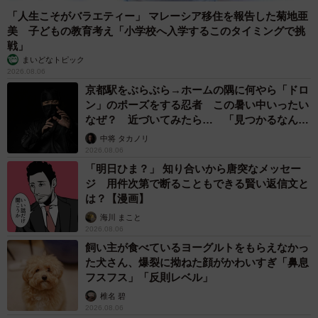
「人生こそがバラエティー」 マレーシア移住を報告した菊地亜
美 子どもの教育考え「小学校へ入学するこのタイミングで挑
戦」
まいどなトピック
2026.08.06
京都駅をぶらぶら→ホームの隅に何やら「ドロ
ン」のポーズをする忍者 この暑い中いったい
なぜ？ 近づいてみたら… 「見つかるなんて
未熟」
中将 タカノリ
2026.08.06
「明日ひま？」 知り合いから唐突なメッセー
ジ 用件次第で断ることもできる賢い返信文と
は？【漫画】
海川 まこと
2026.08.06
飼い主が食べているヨーグルトをもらえなかっ
た犬さん、爆裂に拗ねた顔がかわいすぎ「鼻息
フスフス」「反則レベル」
椎名 碧
2026.08.06