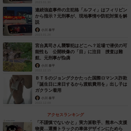
2023.01.30
連続強盗事件の主犯格「ルフィ」はフィリピン
から指示？元刑事が、現地事情や防犯対策を解
説
小川 泰平
2023.01.26
宮台真司さん襲撃犯はどこへ？近場で潜伏の可
能性も 公開映像の「目」に注目 捜査は難
航、元刑事が指摘
小川 泰平
2022.12.15
ＢＴＳのジョングクかたった国際ロマンス詐欺
「誕生日に来日するから渡航費用を」出し子は
ガクラン着用
小川 泰平
2022.12.09
アクセスランキング
「不謹慎でないかと」実力派歌手、熊本へ支援
物資…運搬トラックの車体デザインにためら