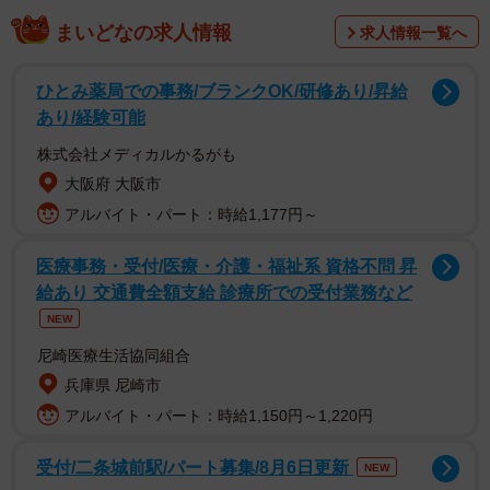
まいどなの求人情報
求人情報一覧へ
ひとみ薬局での事務/ブランクOK/研修あり/昇給
あり/経験可能
株式会社メディカルかるがも
大阪府 大阪市
アルバイト・パート：時給1,177円～
医療事務・受付/医療・介護・福祉系 資格不問 昇
給あり 交通費全額支給 診療所での受付業務など
NEW
尼崎医療生活協同組合
兵庫県 尼崎市
アルバイト・パート：時給1,150円～1,220円
受付/二条城前駅/パート募集/8月6日更新
NEW