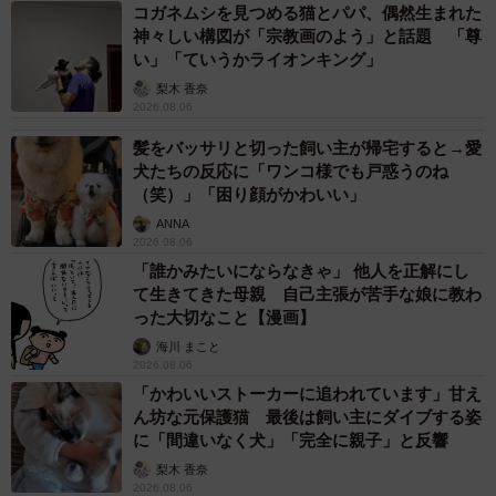
コガネムシを見つめる猫とパパ、偶然生まれた
神々しい構図が「宗教画のよう」と話題 「尊
い」「ていうかライオンキング」
梨木 香奈
2026.08.06
髪をバッサリと切った飼い主が帰宅すると→愛
犬たちの反応に「ワンコ様でも戸惑うのね
（笑）」「困り顔がかわいい」
ANNA
2026.08.06
「誰かみたいにならなきゃ」 他人を正解にし
て生きてきた母親 自己主張が苦手な娘に教わ
った大切なこと【漫画】
海川 まこと
2026.08.06
「かわいいストーカーに追われています」甘え
ん坊な元保護猫 最後は飼い主にダイブする姿
に「間違いなく犬」「完全に親子」と反響
梨木 香奈
2026.08.06