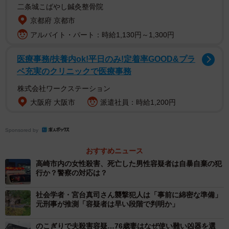
二条城こばやし鍼灸整骨院
京都府 京都市
アルバイト・パート：時給1,130円～1,300円
医療事務/扶養内ok!平日のみ!定着率GOOD&プラ
ベ充実のクリニックで医療事務
株式会社ワークステーション
大阪府 大阪市
派遣社員：時給1,200円
Sponsored by
おすすめニュース
高崎市内の女性殺害、死亡した男性容疑者は自暴自棄の犯
行か？警察の対応は？
社会学者・宮台真司さん襲撃犯人は「事前に綿密な準備」
元刑事が推測「容疑者は早い段階で判明か」
のこぎりで夫殺害容疑…76歳妻はなぜ使い難い凶器を選