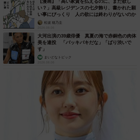
【漫画】「高い家賃を払えるのに、まだ欲し
い？」高級レジデンスの七夕飾り、書かれた願
い事にびっくり 人の欲には終わりがないのか
松波 穂乃圭
2026.08.06
大河出演の39歳俳優 真夏の海で赤銅色の肉体
美を連投 「バッキバキだな」「ばり渋いで
す」
まいどなトピック
2026.08.06