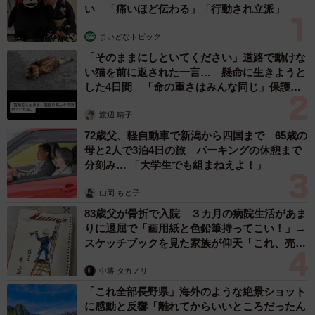
い 「痛いほど伝わる」「行動され立派」
まいどなトピック
「そのままにしといてください」道路で動けな
い猫を前に返された一言… 懸命に生きようと
した4日間 「命の重さはみんな同じ」保護団
体代表の訴え
渡辺 晴子
72歳父、軽自動車で新潟から四国まで 65歳の
母と2人で3泊4日の旅 パーキングの休憩まで
分刻み… 「大学生でも組まねえよ！」
山岡 もと子
83歳父が骨折で入院 ３カ月の病院生活があま
りに退屈で「画用紙と色鉛筆持ってこい！」→
スケッチブックを見た家族が仰天「これ、売れ
ますよ…」
中将 タカノリ
「これ全部長野県」海外のような絶景ショット
に感動と反響「離れてからいいところだったん