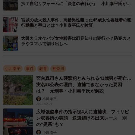
択？自宅リフォームに「決意の表れか」 小川泰平氏が解
説
宮城の放火殺人事件、高齢男性狙った45歳女性容疑者の犯
行動機と手口とは？小川泰平氏が検証
大阪カラオケパブ女性殺害は顔見知りの犯行か？防犯カメ
ラやスマホで割り出しへ
小川泰平
事件
教育
神奈川
宮台真司さん襲撃犯とみられる41歳男が死亡…
実名非公表の理由、逮捕できなかった要因
は？ 元刑事・小川泰平氏が解説
小川 泰平
2023.02.01
広域強盗事件の指示役4人に逮捕状…フィリピ
ン収容所の実態 送還避ける出来レース 別
の“黒幕”も？
小川 泰平