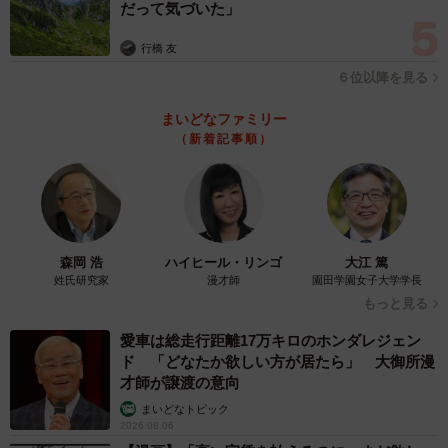
だって気づいた」
行橋 友
６位以降を見る
まいどなファミリー
（新着記事順）
森岡 浩
ハイヒール・リンゴ
大江 篤
姓氏研究家
漫才師
園田学園女子大学学長
もっと見る
愛車は総走行距離17万キロのホンダレジェン
ド 「どなたか欲しい方が居たら」 大御所漫
才師が譲渡の意向
まいどなトピック
2026.08.06