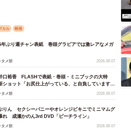
ブカル
映画
 5年ぶり週チャン表紙 巻頭グラビアでは激レアなメガ
ンタメ部
2026.08.07
井口裕香 FLASHで表紙・巻頭・ミニブックの大特
新ショット「お尻仕上がっている、と自負しています」
理想の身体でいたい」
ンタメ部
2026.08.07
ぷりん セクシーバニーやオレンジビキニでミニマムグ
れ 成瀬かのん3rd DVD「ピーチライン」
ンタメ部
2026.08.07