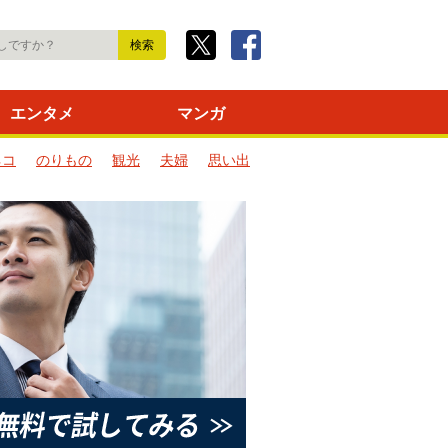
エンタメ
マンガ
ネコ
のりもの
観光
夫婦
思い出