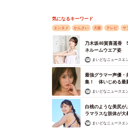
気になるキーワード
エンタメ
かんさい
大阪
テレビ
サ
乃木坂46賀喜遥香
ネルームウエア姿
まいどなニュースエ
最強グラマー声優・
集！ 体いじめる最
「いくつになっても
まいどなニュースエ
白桃のような美尻が
ラマラスな肢体が大暴
まいどなニュースエ