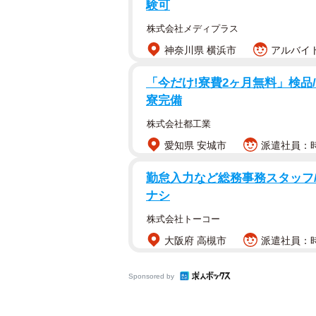
験可
株式会社メディプラス
神奈川県 横浜市
アルバイト
「今だけ!寮費2ヶ月無料」検品/
寮完備
株式会社都工業
愛知県 安城市
派遣社員：時給
勤怠入力など総務事務スタッフ/
ナシ
株式会社トーコー
大阪府 高槻市
派遣社員：時
Sponsored by