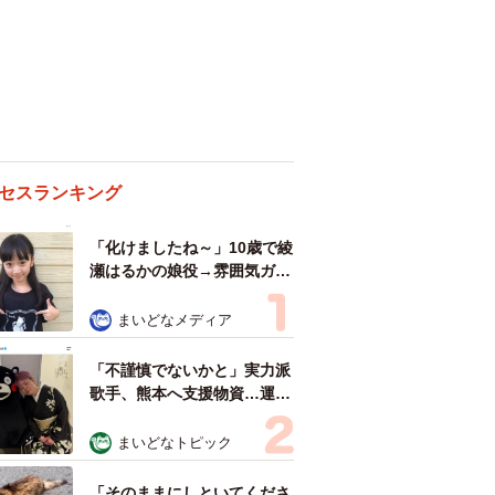
セスランキング
「化けましたね～」10歳で綾
瀬はるかの娘役→雰囲気ガラ
リの18歳に成長 「メイクで
雰囲気が」「宝塚に入れそ
まいどなメディア
う」
「不謹慎でないかと」実力派
歌手、熊本へ支援物資…運搬
トラックの車体デザインにた
めらい 「痛いほど伝わる」
まいどなトピック
「行動され立派」
「そのままにしといてくださ