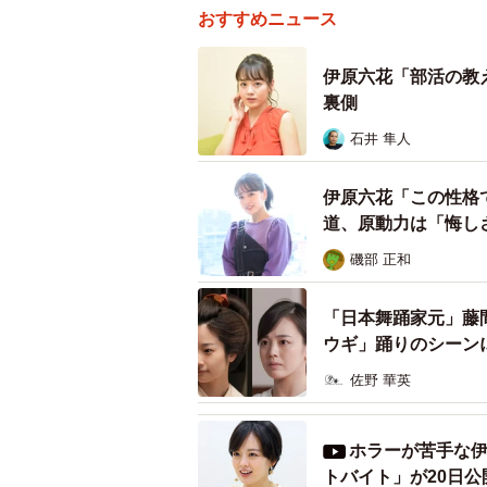
おすすめニュース
伊原六花「部活の教
裏側
石井 隼人
伊原六花「この性格
道、原動力は「悔し
磯部 正和
「日本舞踊家元」藤
ウギ」踊りのシーン
佐野 華英
ホラーが苦手な
トバイト」が20日