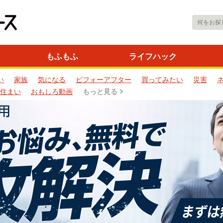
もふもふ
ライフハック
い
家族
気になる
ビフォーアフター
買ってみたい
災害
住まい
おもしろ動画
もっと見る