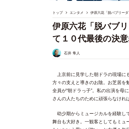
トップ
エンタメ
伊原六花「脱バブリーダ
伊原六花「脱バブリ
て１０代最後の決意
石井 隼人
上京前に見学した朝ドラの現場にも
方々の支えと導きのお陰。お芝居を
全員が“朝ドラっ子”。私の出演を母
さんの人たちのために頑張らなけれ
幼少期からミュージカルを経験して
舞台も大好き。一観客としてもミュ