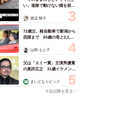
い」道路で動けない猫を前に
返された一言… 懸命に生き
ようとした4日間 「命の重
渡辺 晴子
さはみんな同じ」保護団体代
表の訴え
72歳父、軽自動車で新潟から
四国まで 65歳の母と2人で
3泊4日の旅 パーキングの休
憩まで分刻み… 「大学生で
山岡 もと子
も組まねえよ！」
父は「エミー賞」主演男優賞
の真田広之 31歳イケメン俳
優が長髪ヒゲのワイルド近影
「ガチヒロさんそっくり」
まいどなトピック
「新たな一面もステキ」
６位以降を見る