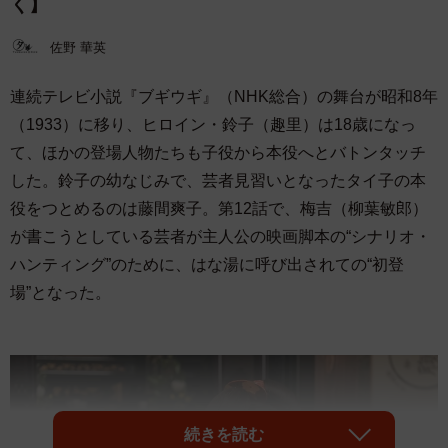
く】
佐野 華英
連続テレビ小説『ブギウギ』（NHK総合）の舞台が昭和8年
（1933）に移り、ヒロイン・鈴子（趣里）は18歳になっ
て、ほかの登場人物たちも子役から本役へとバトンタッチ
した。鈴子の幼なじみで、芸者見習いとなったタイ子の本
役をつとめるのは藤間爽子。第12話で、梅吉（柳葉敏郎）
が書こうとしている芸者が主人公の映画脚本の“シナリオ・
ハンティング”のために、はな湯に呼び出されての“初登
場”となった。
続きを読む