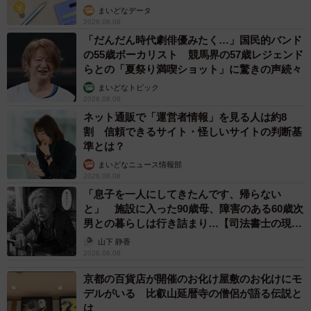
まいどなデータ
2026.08.08
番組公式サイト
「だんだん時代劇俳優みたく…」国民的バンド
の55歳ボーカリスト 競馬界の57歳レジェンド
番組公式Ｘ（旧Twitter）
らとの「夏祭り満喫ショット」に驚きの声続々
まいどなトピック
2026.08.08
番組公式Instagram
ネット通販で「運営者情報」を見る人は約8
割 信頼できるサイト・怪しいサイトの判断基
準とは？
まいどなニュース情報部
2026.08.08
「息子を一人にしてきたんです、帰らない
と」 施設に入った90歳母、障害のある60歳次
男との暮らしは行き詰まり…【司法書士の現場
から】
山下 静香
2026.08.08
京都の百貨店が開催のお化け屋敷のお化けにモ
デルがいる 比叡山延暦寺の僧侶が語る伝説と
は