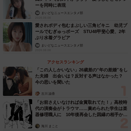
ーを同時に表現
まいどなニュースエンタメ部
2026.08.08
愛されボディ包むまぶしい三角ビキニ 幼児プ
ールでむぎゅっポーズ STU48甲斐心愛、2年
ぶり水着グラビア
まいどなニュースエンタメ部
2026.08.08
アクセスランキング
「この人しかいない」26歳差の“年の差婚”をし
2/3
た夫婦 出会いは？反対する声はなかった？
今の思いを聞いた
秋山美月を演じる伊原六花。劇中で披露したキレのあるダンスの説得力
がすさまじい ©️NHK
古川 諭香
「お前さえいなければ金賞取れてた！」高校時
「OSK日本歌劇団を含め、様々な歌劇団を取材させていた
代の演奏会がトラウマ……責められた学生は楽
だいた中で、歌劇の世界は『飛び抜けた才能を持つ若手が
器修理職人に 10年後再会した因縁の相手から
思わぬ申し出【漫画】
いれば、先輩であろうとどんどん追い抜いていく』とい
海川 まこと
う、厳しい実力社会であることを知りました。これはぜひ