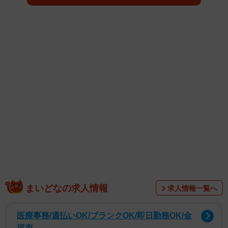
1/3
鈴子の幼なじみ・タイ子を演じる藤間爽子。着物の着こなしと立ち振る
舞いに「本職」の気品が漂う ©️NHK
まいどなの求人情報
求人情報一覧へ
医療事務/週払いOK/ブランクOK/即日勤務OK/金
沢市