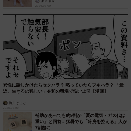
梨木 香奈
2026.08.09
里
【脚本】足立紳 櫻井剛
【音楽】服部隆之
【語り】高瀬耕造（NHK大阪放送局アナウンサー）
【放送時間】
▽NHK総合
毎週月曜～土曜 前8：00～8：15／（再）後0：45～
1:00（※土曜は一週間を振り返り）
毎週日曜（再）前11：00〜11：15
異性に話しかけたらセクハラ？ 黙っていたらフキハラ？ 「最
翌・月曜（再）前4：45～5：00（※日曜、翌・月曜は、土
近、生きるの難しい」令和の職場で悩む上司【漫画】
曜版の再放送）
海川 まこと
▽BSプレミアム・BS4K
2026.08.09
毎週月曜〜金曜 前7：30～7：45
補助があっても約9割が「夏の電気・ガス代は
毎週土曜（再）前9：25〜10：40（※月曜～金曜分を一挙
重い」と回答…猛暑でも「冷房を控える」人が
7割超に
放送）