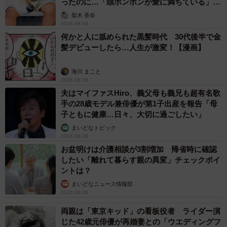
ったのに…「頭ポンポンが愛に満ちている」
「尊…」
梨木 香奈
2026.08.08
何かと人に舐められた黒髪時代 30代後半で金
髪デビューしたら…人生が激変！【漫画】
海川 まこと
2026.08.08
夫はマイファスHiro、義父母も義兄も超有名歌
手の28歳モデル兼俳優が第1子出産を報告「母
子ともに健康…日々、大切に過ごしたい」
まいどなトピック
2026.08.08
お盆明けは介護相談が3割増加 帰省時に確認
したい「離れて暮らす親の異変」チェックポイ
ントは？
まいどなニュース情報部
2026.08.08
両親は「東京キッド」の看板役者 ライダー演
じた42歳元俳優が再婚妻との「ウエディングフ