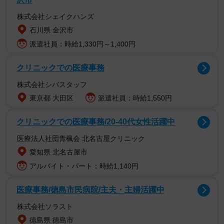
株式会社シェイクハンズ
石川県 金沢市
派遣社員：時給1,330円～1,400円
タイ子役・藤間爽子は日本舞踊家元にして劇団女
優
クリニックでの医療事務
「芸者見習い」役としての着物の着こなしが実に美しかっ
株式会社シバスタッフ
た藤間。それもそのはず、人間国宝で藤間流宗家の舞踊家
東京都 大田区
派遣社員：時給1,550円
を祖父にもち、生家は代々続く日本舞踊の名門。自身も紫
クリニックでの医療事務/20-40代女性活躍中
派藤間流の家元をつとめるという才媛なのだ。
医療法人社団青楓会 北名古屋クリニック
同時に、長塚圭史が主宰をつとめる劇団・阿佐ヶ谷スパイ
愛知県 北名古屋市
ダースにも所属するという、異色の経歴を持つ藤間。近年
アルバイト・パート：時給1,140円
のドラマ出演では、『silent』（フジテレビ系）でヒロイ
医療事務/徳島市民病院/主夫・主婦活躍中
ン・紬の親友・真子役や、『こっち向いてよ向井くん』
（日本テレビ系）で結婚前提交際に発展しながら向井くん
株式会社ソラスト
をフッた原チカ役が記憶に新しい。
徳島県 徳島市