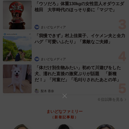
「ウソだろ」体重130kgの女性芸人オダウエダ
ドラマに取り入れたいと思い、『才能あふれる後輩役』を
植田 大学時代のほっそり姿に「マジで」
どなたに演じていただくのがいいかと考え、伊原さんがぴ
ったりなのではないかと思いました。
まいどなメディア
「我慢できず」村上佳菜子、イケメン夫と全力
ハグ「可愛いふたり」「素敵なご夫婦」
まいどなメディア
「体だけ別生物みたい」初めて川遊びをした
犬、濡れた直後の激変ぶりが話題 「新種
だ！」「河童だ」「毛刈りされたあとの羊」
梨木 香奈
６位以降を見る
3/3
まいどなファミリー
（新着記事順）
実力派の後輩・秋山の入団により、USKに新風が吹く ©️NHK