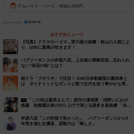
アルバイト・パート：時給1,046円
藤間のドラマデビュー作『ひよっこ』（2017年）で演出も
つとめていた、『ブギウギ』の制作統括・福岡利武さん
Sponsored by
は、彼女の魅力についてこう語る。
おすすめニュース
【写真】ドラマの一コマ…実力派の後輩・秋山の入団によ
「『ひよっこ』でご一緒させていただいたときから、とて
り、USKに新風が吹きます！
も魅力的な方だと思っていました。タイ子は今、芸者見習
バブリーダンスの伊原六花、上京後の禁断症状…忘れられ
いで、その先は芸者になっていく女性ですので、着物の着
ない“浪花の味”とは？
こなしや所作、そして踊りに説得力のある方が演じてくだ
さるといいな、と思っていました。藤間さんがタイ子役に
朝ドラ「ブギウギ」で注目！ OSK日本歌劇団の翼和希と
は ダイナミックなダンスと歌で次代を担う華やかな男役
決まり、当たり前ですが、踊りも、着物の着方と立ち振る
スター
舞いも、本当に美しくて。若い方で、あそこまで着こなせ
「この役は趣里さんで」原作の漫画家・浅野いにおが
る方はそういないと思います。その美しさが、映像にきち
推薦 幼稚園以来の刈り上げで演じる謎多き風俗嬢 「自己
表現であり武装」
んと出ていると思います」
伊原六花「この性格で良かった」 バブリーダンスから5
年突き進む女優道、原動力は「悔しさ」
今後はタイ子が日本舞踊を披露するシーンも登場するとい