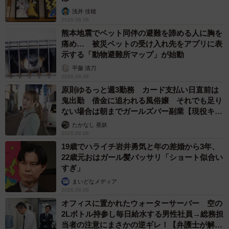
浅井 佳穂
2026.08.08
熊本地震でペット同伴の避難を諦める人に胸を
痛め… 被災ペットの受け入れ先をアプリに表
示する「動物避難所マップ」が始動
平藤 清刀
2026.08.08
原則ゆるっと週3勤務 カード支払い日直前は
鬼出勤 借金に追われる風俗嬢 それでも足り
ない場合は朝までガールズバー副業【現役キャ
ストに取材】
たかなし 亜妖
2026.08.08
19歳でハライチ岩井勇気と年の差婚から3年、
22歳元おはガール髪バッサリ「ショート似合い
すぎ」
まいどなメディア
2026.08.08
オフィスに置かれたウォーターサーバー 空の
2Lボトル持参し毎日給水する男性社員→総務担
当者の注意にまさかの逆ギレ！【弁護士が解