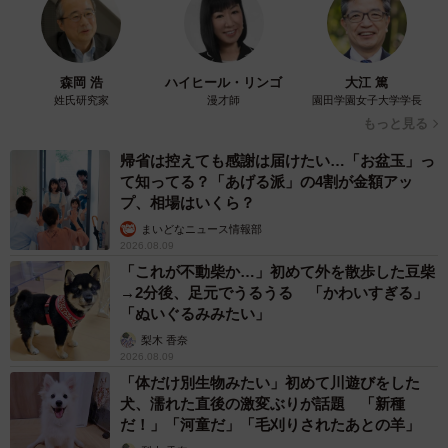
伊原さんは、言わずもがな歌も踊りもお上手で、度胸も据
わっていて、舞台で映える。シビアな役柄である秋山美月
をとてもうまく演じてくださいました。伊原さんがいるシ
森岡 浩
ハイヒール・リンゴ
大江 篤
ーンは非常にピリッとします。でもカットがかかったとた
姓氏研究家
漫才師
園田学園女子大学学長
もっと見る
ん、すぐにみんなで笑ってキャッキャとなるんです。素顔
の伊原さんは爽やかで、本当に気配りの人です」
帰省は控えても感謝は届けたい…「お盆玉」っ
て知ってる？「あげる派」の4割が金額アッ
プ、相場はいくら？
こうした「本物」たちが本気で取り組んだ『ブギウギ』の
まいどなニュース情報部
さまざまな「踊り」のシーンに、ぜひ注目していきたい。
2026.08.09
「これが不動柴か…」初めて外を散歩した豆柴
◇ ◇
→2分後、足元でうるうる 「かわいすぎる」
「ぬいぐるみみたい」
『ブギウギ』
梨木 香奈
2026.08.09
「体だけ別生物みたい」初めて川遊びをした
【出演】趣里 水上恒司／草彅剛 蒼井優 菊地凛子 小
犬、濡れた直後の激変ぶりが話題 「新種
雪 水川あさみ 柳葉敏郎 ほか
だ！」「河童だ」「毛刈りされたあとの羊」
【主題歌】「ハッピー☆ブギ」中納良恵 さかいゆう 趣