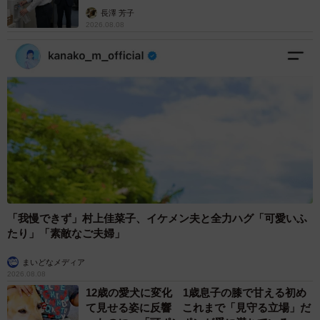
説】
長澤 芳子
2026.08.08
「我慢できず」村上佳菜子、イケメン夫と全力ハグ「可愛いふ
たり」「素敵なご夫婦」
まいどなメディア
2026.08.08
12歳の愛犬に変化 1歳息子の膝で甘える初め
て見せる姿に反響 これまで「見守る立場」だ