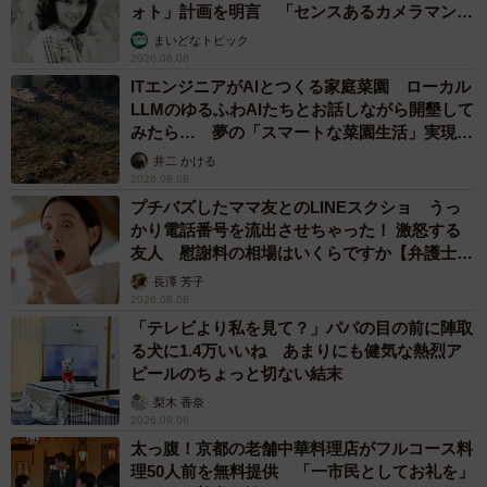
ォト」計画を明言 「センスあるカメラマン求
む」
まいどなトピック
2026.08.08
ITエンジニアがAIとつくる家庭菜園 ローカル
LLMのゆるふわAIたちとお話しながら開墾して
みたら… 夢の「スマートな菜園生活」実現な
るか
井二 かける
2026.08.08
プチバズしたママ友とのLINEスクショ うっ
かり電話番号を流出させちゃった！ 激怒する
友人 慰謝料の相場はいくらですか【弁護士が
解説】
長澤 芳子
2026.08.08
「テレビより私を見て？」パパの目の前に陣取
る犬に1.4万いいね あまりにも健気な熱烈ア
ピールのちょっと切ない結末
梨木 香奈
2026.08.08
太っ腹！京都の老舗中華料理店がフルコース料
理50人前を無料提供 「一市民としてお礼を」