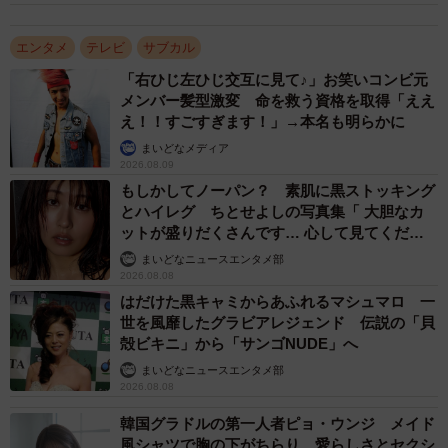
う。エンターテインメント色たっぷりの本作のキャストに
は、日本舞踊家元である藤間や、かつてはプロのバレリー
エンタメ
テレビ
サブカル
ナを目指し、バレエ留学の経験もある趣里をはじめ、OSK
「右ひじ左ひじ交互に見て♪」お笑いコンビ元
日本歌劇団の現役女優・翼和希（橘アオイ役）など、各分
メンバー髪型激変 命を救う資格を取得「ええ
野の「本物」が勢ぞろいしている。
え！！すごすぎます！」→本名も明らかに
まいどなメディア
2026.08.09
後輩・秋山を演じる伊原六花によるキレッキレの
もしかしてノーパン？ 素肌に黒ストッキング
ダンスに注目
とハイレグ ちとせよしの写真集「 大胆なカ
ットが盛りだくさんです… 心して見てくださ
また、第10話の最後、レビューのシーンから登場し、花咲
い」
まいどなニュースエンタメ部
歌劇団から梅丸少女歌劇団（USK）に移籍してきた男役
2026.08.08
で、先輩の立ち位置を脅かす実力派、秋山美月を伊原六花
はだけた黒キャミからあふれるマシュマロ 一
が演じる。彼女は「バブリーダンス」で一躍有名となった
世を風靡したグラビアレジェンド 伝説の「貝
殻ビキニ」から「サンゴNUDE」へ
強豪、大阪府立登美丘高校ダンス部のキャプテンをつとめ
まいどなニュースエンタメ部
たという経歴を持つ。伊原について福岡さんは、こう語
2026.08.08
る。
韓国グラドルの第一人者ピョ・ウンジ メイド
風シャツで胸の下がちらり 愛らしさとセクシ