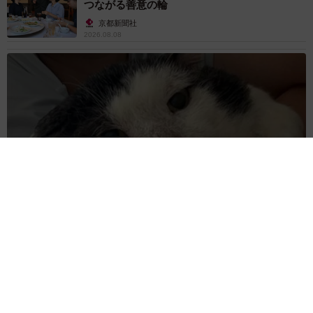
つながる善意の輪
京都新聞社
2026.08.08
ボロボロで不細工なおじいちゃん猫に一目惚れ エイズだし手
がかかるけど…おうちで暮らすと「おじ猫」だって可愛くなっ
たよ！
鶴野 浩己
2026.08.08
「夏休みはたくさん働いてほしい」と職場から
頼まれた高2息子 バイトで稼ぎすぎると扶養