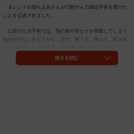
タレントの堀ちえみさんが口腔がんの摘出手術を受けた
ことを公表されました。
口腔がんの手術では、顎の骨や舌などを切除してしまう
場合が少なくありません。話す、食べる、味わう、飲み込
むといった、今まで普通にできていたことが不自由になる
のは本当に辛い。顔かたちが変わってしまうこともあり、
続きを読む
患者さんの苦しみは「筆舌に尽くしがたい」という言葉で
も表すことができないでしょう。
近年は手術の際、切除を最小限に止め、できる限り機能
を残し、不自由になったところを人工の装置で補う治療が
行われるようになりました（保険適用される場合もあ
る）。
私たちは話す時や物を飲み込む時などに舌や上顎を使っ