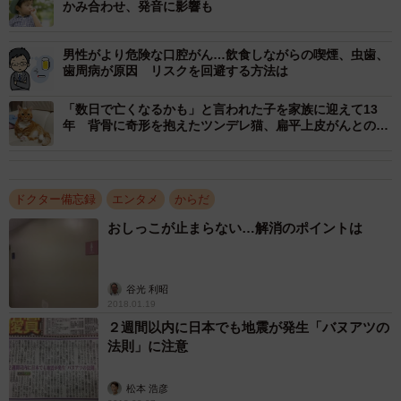
かみ合わせ、発音に影響も
精巧な技術が装置を通し、患者さんお一人お一人の「生き
る力」を、そして医療を支えています。
男性がより危険な口腔がん…飲食しながらの喫煙、虫歯、
歯周病が原因 リスクを回避する方法は
「数日で亡くなるかも」と言われた子を家族に迎えて13
年 背骨に奇形を抱えたツンデレ猫、扁平上皮がんとの闘
いと別れ
ドクター備忘録
エンタメ
からだ
おしっこが止まらない…解消のポイントは
谷光 利昭
2018.01.19
２週間以内に日本でも地震が発生「バヌアツの
法則」に注意
松本 浩彦