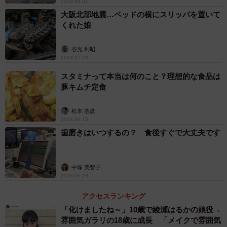
2018.09.07
大阪北部地震…ベッドの横にスリッパを置いて
くれた娘
谷光 利昭
2018.07.20
スタミナって本当は何のこと？理想的な食品は
豚キムチ定食
松本 浩彦
2018.06.15
歯磨きはいつするの？ 食後すぐで大丈夫です
中塚 美智子
2018.06.29
アクセスランキング
「化けましたね～」10歳で綾瀬はるかの娘役→
雰囲気ガラリの18歳に成長 「メイクで雰囲気