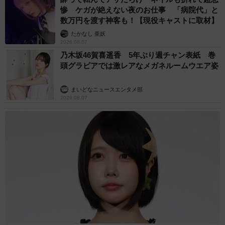
惨 ケガが絶えない夜のお仕事 「病院代」と
数万円を渡す神客も！【現役キャストに取材】
たかなし 亜妖
2026.08.07
乃木坂46賀喜遥香 5年ぶり週チャン表紙 巻
頭グラビアでは激レアなメガネルームウエア姿
まいどなニュースエンタメ部
2026.08.07