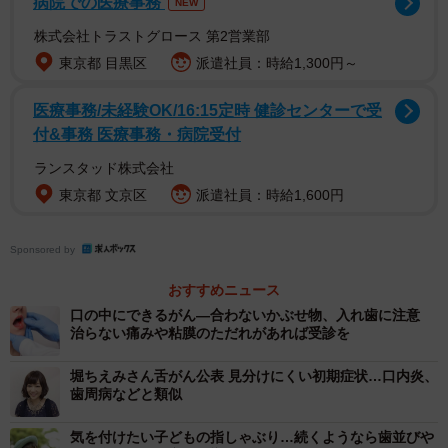
病院での医療事務
NEW
株式会社トラストグロース 第2営業部
東京都 目黒区
派遣社員：時給1,300円～
医療事務/未経験OK/16:15定時 健診センターで受
付&事務 医療事務・病院受付
ランスタッド株式会社
東京都 文京区
派遣社員：時給1,600円
「エピテーゼ」は、手術などにより目、耳、鼻、頬など
が失われた時に、人工の目や皮膚などで顔のつくりを補う
Sponsored by
ものです。単に目や耳、鼻の模型とは全く異なり、皮膚の
おすすめニュース
状態や眼球の内部、複雑な耳の形などが忠実に再現されま
口の中にできるがん―合わないかぶせ物、入れ歯に注意
す。顔の一部を失った患者さんに対し、エピテーゼは外見
治らない痛みや粘膜のただれがあれば受診を
や機能の改善のみならず、患者さんの気持ちの回復も目指
堀ちえみさん舌がん公表 見分けにくい初期症状…口内炎、
す、本当に大きな意味を持つ装置です。
歯周病などと類似
気を付けたい子どもの指しゃぶり…続くようなら歯並びや
これらの装置は歯科技工士が製作します。彼らの高い、