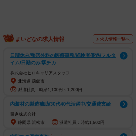
ていますが、手術により舌が十分に動かなくなると、これ
らが難しくなります。「舌接触補助床」（ぜつせっしょく
ほじょしょう）は、舌を上顎に接触しやすくし、音を発し
たり物を飲み込んだりするのを助けるもので、上顎に付け
て用います。
まいどなの求人情報
求人情報一覧へ
顎の骨を切除すると歯もなくなり、かむことが難しくな
日曜休み/整形外科の医療事務/経験者優遇/フルタ
りますね。特に上顎の骨を切除して鼻と口がつながってし
イム/日勤のみ/駅チカ
まうと、話せないほか、口の中のものが簡単に鼻に入った
株式会社ヒロキャリアスタッフ
り、ストローで飲み物を吸うことができなくなったりしま
北海道 函館市
す。「顎義歯」（がくぎし）は歯だけでなく顎の骨も補う
派遣社員：時給1,100円～1,200円
入れ歯で、特に上顎では鼻と口の間を封鎖する役割も果た
内装材の製造補助/30代40代活躍中/交通費支給
し、会話や食事ができるように働きます。
躍進株式会社
静岡県 浜松市
派遣社員：時給1,500円