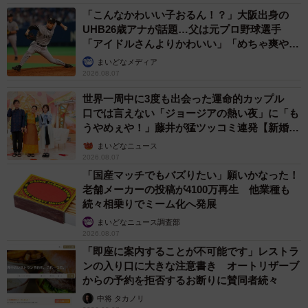
「こんなかわいい子おるん！？」大阪出身の
UHB26歳アナが話題…父は元プロ野球選手
「アイドルさんよりかわいい」「めちゃ爽や
か」
まいどなメディア
2026.08.07
世界一周中に3度も出会った運命的カップル
口では言えない「ジョージアの熱い夜」に「も
うやめぇや！」藤井が猛ツッコミ連発【新婚さ
ん】
まいどなニュース
2026.08.07
「国産マッチでもバズりたい」願いかなった！
老舗メーカーの投稿が4100万再生 他業種も
続々相乗りでミーム化へ発展
まいどなニュース調査部
2026.08.07
「即座に案内することが不可能です」レストラ
ンの入り口に大きな注意書き オートリザーブ
からの予約を拒否するお断りに賛同者続々
中将 タカノリ