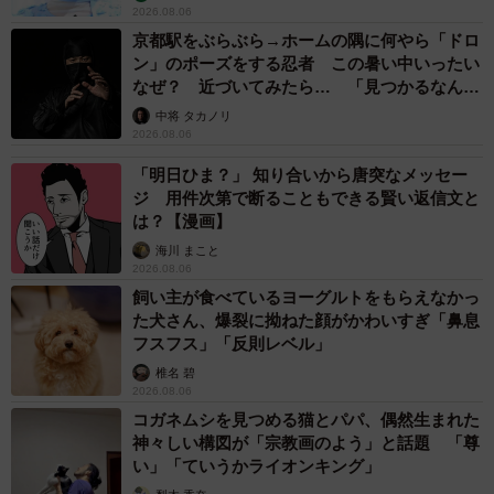
2026.08.06
京都駅をぶらぶら→ホームの隅に何やら「ドロ
ン」のポーズをする忍者 この暑い中いったい
なぜ？ 近づいてみたら… 「見つかるなんて
未熟」
中将 タカノリ
2026.08.06
「明日ひま？」 知り合いから唐突なメッセー
ジ 用件次第で断ることもできる賢い返信文と
は？【漫画】
海川 まこと
2026.08.06
飼い主が食べているヨーグルトをもらえなかっ
た犬さん、爆裂に拗ねた顔がかわいすぎ「鼻息
フスフス」「反則レベル」
椎名 碧
2026.08.06
コガネムシを見つめる猫とパパ、偶然生まれた
神々しい構図が「宗教画のよう」と話題 「尊
い」「ていうかライオンキング」