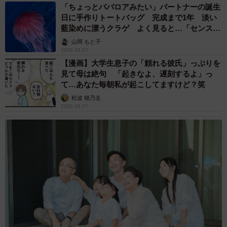
「ちょっとババロアみたい」パートナーの誕生
日に手作りトートバッグ 完成まで1年 淡い
藍染めに漂うクラゲ よく見ると…「センスす
ごい」
山岡 もと子
2026.08.07
【漫画】大学生息子の「頼れる彼氏」っぷりを
見て母は絶句 「起きなよ、遅刻するよ」っ
て…あなた毎朝私が起こしてますけど？笑
松波 穂乃圭
2026.08.07