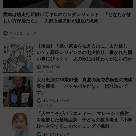
愛車は総走行距離17万キロのホンダレジェンド 「どなたか欲
しい方が居たら」 大御所漫才師が譲渡の意向
まいどなトピック
2026.08.06
【漫画】「高い家賃を払えるのに、まだ欲し
い？」高級レジデンスの七夕飾り、書かれた願
い事にびっくり 人の欲には終わりがないのか
松波 穂乃圭
2026.08.06
大河出演の39歳俳優 真夏の海で赤銅色の肉体
美を連投 「バッキバキだな」「ばり渋いで
す」
まいどなトピック
2026.08.06
「人生こそがバラエティー」 マレーシア移住
を報告した菊地亜美 子どもの教育考え「小学
校へ入学するこのタイミングで挑戦」
まいどなトピック