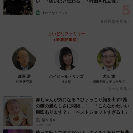
い 「痛いほど伝わる」「行動され立派」
まいどなトピック
６位以降を見る
まいどなファミリー
（新着記事順）
森岡 浩
ハイヒール・リンゴ
大江 篤
姓氏研究家
漫才師
園田学園女子大学学長
もっと見る
赤ちゃんが気になる？ひょっこり顔を出す2匹
の猫の愛らしさに悶絶…！ 「こんなかわいい
構図あります？」「ベストショットすぎる！」
梨木 香奈
2026.08.08
酔って転んでアザだらけ ネイルも折れて超悲