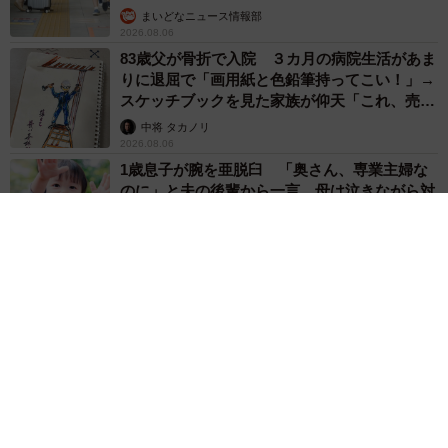
まいどなニュース情報部
2026.08.06
83歳父が骨折で入院 ３カ月の病院生活があま
りに退屈で「画用紙と色鉛筆持ってこい！」→
スケッチブックを見た家族が仰天「これ、売れ
ますよ…」
中将 タカノリ
2026.08.06
1歳息子が腕を亜脱臼 「奥さん、専業主婦な
のに」と夫の後輩から一言 母は泣きながら対
応し必死だった 何年もたった今もたまに思い
出し…
山岡 もと子
2026.08.06