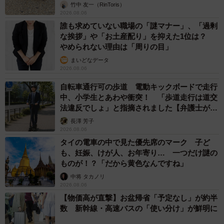
竹中 友一（RinToris）
2026.08.06
誰も求めていない職場の「謎マナー」、「過剰
な挨拶」や「お土産配り」を抑えた1位は？
やめられない理由は「周りの目」
まいどなデータ
2026.08.06
自転車通行可の歩道 電動キックボードで走行
中、小学生とあわや衝突！ 「歩道走行は道交
法違反でしょ」と指摘されました【弁護士が解
説】
長澤 芳子
2026.08.06
タイの電車の中で見た優先席のマーク 子ど
も、妊娠、けが人、お年寄り… 一つだけ謎の
ものが！？「だから黄色なんですね」
中将 タカノリ
2026.08.06
【物価高が直撃】お盆帰省「予定なし」が約半
数 新幹線・高速バスの「使い分け」が鮮明に