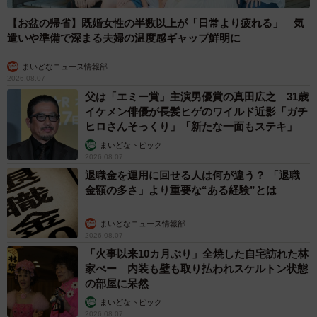
【お盆の帰省】既婚女性の半数以上が「日常より疲れる」 気
遣いや準備で深まる夫婦の温度感ギャップ鮮明に
まいどなニュース情報部
2026.08.07
父は「エミー賞」主演男優賞の真田広之 31歳
イケメン俳優が長髪ヒゲのワイルド近影「ガチ
ヒロさんそっくり」「新たな一面もステキ」
まいどなトピック
2026.08.07
退職金を運用に回せる人は何が違う？ 「退職
金額の多さ」より重要な“ある経験”とは
まいどなニュース情報部
2026.08.07
「火事以来10カ月ぶり」全焼した自宅訪れた林
家ぺー 内装も壁も取り払われスケルトン状態
の部屋に呆然
まいどなトピック
2026.08.07