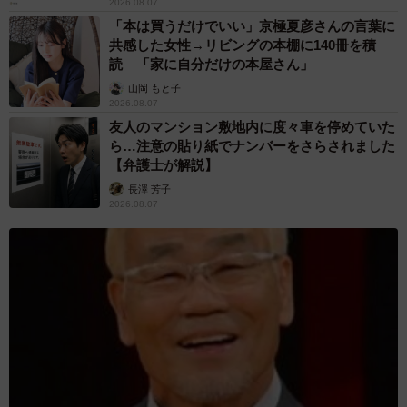
2026.08.07
「本は買うだけでいい」京極夏彦さんの言葉に
共感した女性→リビングの本棚に140冊を積
読 「家に自分だけの本屋さん」
山岡 もと子
2026.08.07
友人のマンション敷地内に度々車を停めていた
ら…注意の貼り紙でナンバーをさらされました
【弁護士が解説】
長澤 芳子
2026.08.07