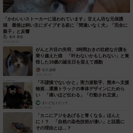
「かわいいストーカーに追われています」甘えん坊な元保護
猫 最後は飼い主にダイブする姿に「間違いなく犬」「完全に
親子」と反響
梨木 香奈
2026.08.06
がんと片目の失明、3時間おきの壮絶な介護を
乗り越えた猫 「叶わないかもしれない」と覚
悟した19歳の誕生日を迎えて感動
古川 諭香
2026.08.06
「不謹慎でないかと」実力派歌手、熊本へ支援
物資…運搬トラックの車体デザインにためら
い 「痛いほど伝わる」「行動され立派」
まいどなトピック
2026.08.06
「カニにアジをあげると青くなる」ほんと
に！？ 「自然の染色技術が凄い」と話題に
その理由とは…？