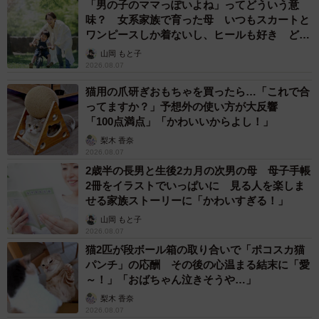
「男の子のママっぽいよね」ってどういう意
味？ 女系家族で育った母 いつもスカートと
ワンピースしか着ないし、ヒールも好き どの
へんが…
山岡 もと子
2026.08.07
猫用の爪研ぎおもちゃを買ったら…「これで合
ってますか？」予想外の使い方が大反響
「100点満点」「かわいいからよし！」
梨木 香奈
2026.08.07
2歳半の長男と生後2カ月の次男の母 母子手帳
2冊をイラストでいっぱいに 見る人を楽しま
せる家族ストーリーに「かわいすぎる！」
山岡 もと子
2026.08.07
猫2匹が段ボール箱の取り合いで「ポコスカ猫
パンチ」の応酬 その後の心温まる結末に「愛
～！」「おばちゃん泣きそうや…」
梨木 香奈
2026.08.07