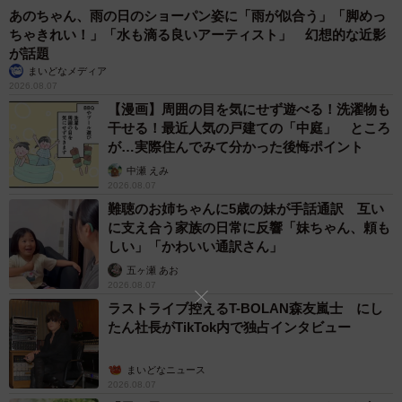
あのちゃん、雨の日のショーパン姿に「雨が似合う」「脚めっ
ちゃきれい！」「水も滴る良いアーティスト」 幻想的な近影
が話題
まいどなメディア
2026.08.07
【漫画】周囲の目を気にせず遊べる！洗濯物も
干せる！最近人気の戸建ての「中庭」 ところ
が…実際住んでみて分かった後悔ポイント
中瀬 えみ
2026.08.07
難聴のお姉ちゃんに5歳の妹が手話通訳 互い
に支え合う家族の日常に反響「妹ちゃん、頼も
しい」「かわいい通訳さん」
五ヶ瀬 あお
2026.08.07
ラストライブ控えるT-BOLAN森友嵐士 にし
たん社長がTikTok内で独占インタビュー
まいどなニュース
2026.08.07