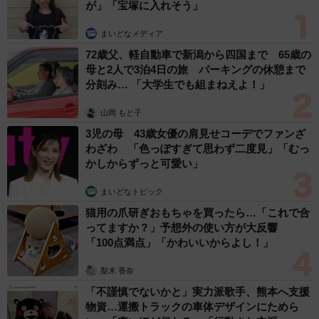
が」「宝塚に入れそう」
まいどなメディア
72歳父、軽自動車で新潟から四国まで 65歳の
母と2人で3泊4日の旅 パーキングの休憩まで
分刻み… 「大学生でも組まねえよ！」
山岡 もと子
3児の母 43歳女優の肩見せコーデでファンざ
わざわ 「色っぽすぎて思わず二度見」「むっ
かしからずっと可愛い」
まいどなトピック
猫用の爪研ぎおもちゃを買ったら…「これで合
ってますか？」予想外の使い方が大反響
「100点満点」「かわいいからよし！」
梨木 香奈
「不謹慎でないかと」実力派歌手、熊本へ支援
物資…運搬トラックの車体デザインにためら