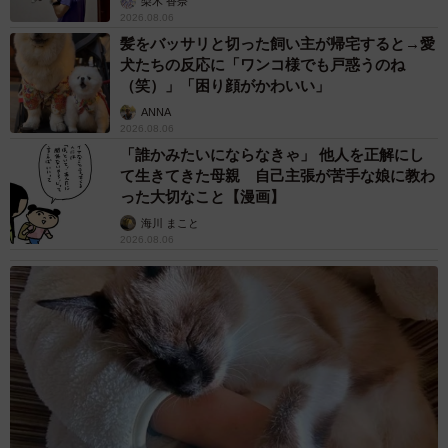
梨木 香奈
2026.08.06
髪をバッサリと切った飼い主が帰宅すると→愛
犬たちの反応に「ワンコ様でも戸惑うのね
（笑）」「困り顔がかわいい」
ANNA
2026.08.06
「誰かみたいにならなきゃ」 他人を正解にし
て生きてきた母親 自己主張が苦手な娘に教わ
った大切なこと【漫画】
海川 まこと
2026.08.06