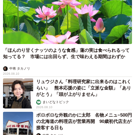
「ほんのり甘くナッツのような食感」蓮の実は食べられるって
知ってる？ 市場には出回らず、生で味わえる期間はわずか
中将 タカノリ
2026.08.10
リュウジさん「料理研究家に出来るのはこれく
らい」 熊本応援の姿に「立派な金額」「あり
がとう」「頭が上がりません」
まいどなトピック
2026.08.10
ボロボロな外観のかに太郎 名物メニュ−500円
の北海道の料理店が営業再開 90歳初代店主が
接客する日も