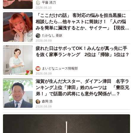
が解説
平藤 清刀
2026.08.10
「ここだけの話」 客対応の悩みを担当黒服に
相談したら…他キャストに筒抜け！ 「人の悩
みを簡単に漏洩するとか、サイテー」【現役キ
ャストに取材】
たかなし 亜妖
2026.08.09
疲れた日はサボってOK！みんなが真っ先に手
を抜く家事ランキング 2位は「掃除」1位は？
まいどなニュース情報部
2026.08.09
滋賀が生んだ大スター、ダイアン津田 名字ラ
ンキング上位「津田」姓のルーツは 「豊臣兄
弟！」で話題の武将にも意外な関係が…？
森岡 浩
2026.08.09