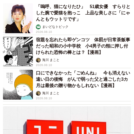
「嗚呼、猫になりたひ」 51歳女優 すらりと
した腕で愛猫を抱っこ 上品な美しさに「にゃ
んともウットリです」
まいどなトピック
2026.08.10
宿題を忘れたら即ゲンコツ 体罰が日常茶飯事
だった昭和の小中学校 小4男子の頬に押し付
けられた恐怖の棒とは？【漫画】
海川 まこと
2026.08.10
口にできなかった「ごめんね」 今も消えない
遠い日の後悔 がんで弱った父と過ごした3カ
月は最後の贈り物かもしれない【漫画】
海川 まこと
2026.08.10