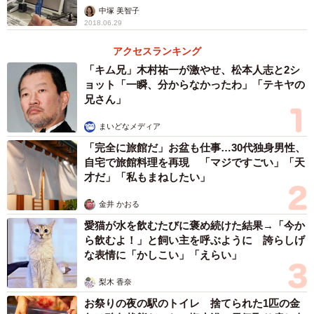
中塚 美智子
2018.06.29
アクセスランキング
「キム兄」木村祐一が激やせ、松本人志と2シ
ョット「一瞬、分からなかったわ」「テキヤの
兄さん」
まいどなメディア
「完全に旅館だ」お盆も仕事…30代独身男性、
自宅で旅館料理を再現 「マジですごい」「天
才だ」「私もまねしたい」
金井 かおる
愛猫が水を飲むたびに褒め続けた結果→「今か
ら飲むよ！」と飼い主を呼ぶように 誇らしげ
な表情に「かしこい」「えらい」
梨木 香奈
お祭りの夜の駅のトイレ 捨てられた1匹の金