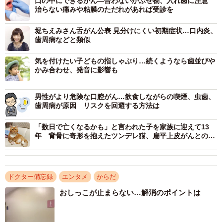
口の中にできるがん―合わないかぶせ物、入れ歯に注意
治らない痛みや粘膜のただれがあれば受診を
堀ちえみさん舌がん公表 見分けにくい初期症状…口内炎、
歯周病などと類似
気を付けたい子どもの指しゃぶり…続くようなら歯並びや
かみ合わせ、発音に影響も
男性がより危険な口腔がん…飲食しながらの喫煙、虫歯、
歯周病が原因 リスクを回避する方法は
「数日で亡くなるかも」と言われた子を家族に迎えて13
年 背骨に奇形を抱えたツンデレ猫、扁平上皮がんとの闘
いと別れ
ドクター備忘録
エンタメ
からだ
おしっこが止まらない…解消のポイントは