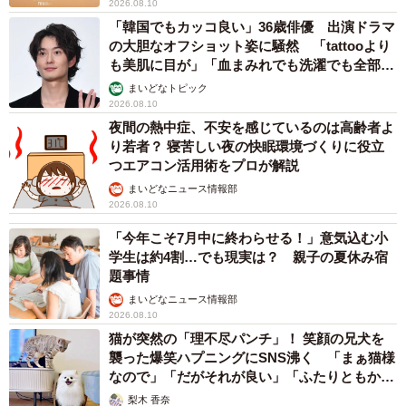
2026.08.10
「韓国でもカッコ良い」36歳俳優 出演ドラマ
の大胆なオフショット姿に騒然 「tattooより
も美肌に目が」「血まみれでも洗濯でも全部か
っこいい」
まいどなトピック
2026.08.10
夜間の熱中症、不安を感じているのは高齢者よ
り若者？ 寝苦しい夜の快眠環境づくりに役立
つエアコン活用術をプロが解説
まいどなニュース情報部
2026.08.10
「今年こそ7月中に終わらせる！」意気込む小
学生は約4割…でも現実は？ 親子の夏休み宿
題事情
まいどなニュース情報部
2026.08.10
猫が突然の「理不尽パンチ」！ 笑顔の兄犬を
襲った爆笑ハプニングにSNS沸く 「まぁ猫様
なので」「だがそれが良い」「ふたりともかわ
いいね」
梨木 香奈