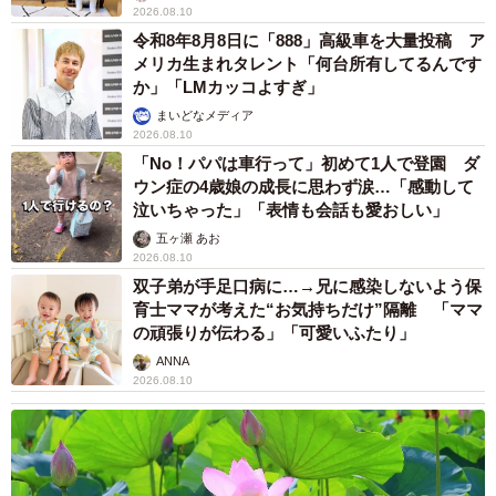
2026.08.10
令和8年8月8日に「888」高級車を大量投稿 ア
メリカ生まれタレント「何台所有してるんです
か」「LMカッコよすぎ」
まいどなメディア
2026.08.10
「No！パパは車行って」初めて1人で登園 ダ
ウン症の4歳娘の成長に思わず涙…「感動して
泣いちゃった」「表情も会話も愛おしい」
五ヶ瀬 あお
2026.08.10
双子弟が手足口病に…→兄に感染しないよう保
育士ママが考えた“お気持ちだけ”隔離 「ママ
の頑張りが伝わる」「可愛いふたり」
ANNA
2026.08.10