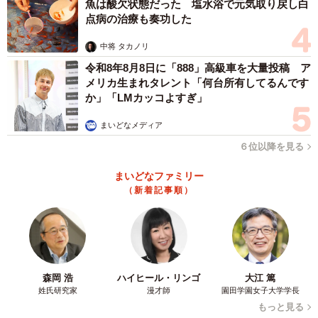
魚は酸欠状態だった 塩水浴で元気取り戻し白
点病の治療も奏功した
中将 タカノリ
令和8年8月8日に「888」高級車を大量投稿 ア
メリカ生まれタレント「何台所有してるんです
か」「LMカッコよすぎ」
まいどなメディア
６位以降を見る
まいどなファミリー
（新着記事順）
森岡 浩
ハイヒール・リンゴ
大江 篤
姓氏研究家
漫才師
園田学園女子大学学長
もっと見る