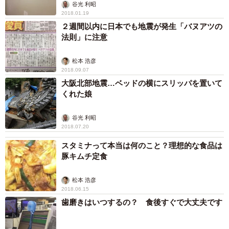
谷光 利昭
2018.01.19
２週間以内に日本でも地震が発生「バヌアツの
法則」に注意
松本 浩彦
2018.09.07
大阪北部地震…ベッドの横にスリッパを置いて
くれた娘
谷光 利昭
2018.07.20
スタミナって本当は何のこと？理想的な食品は
豚キムチ定食
松本 浩彦
2018.06.15
歯磨きはいつするの？ 食後すぐで大丈夫です