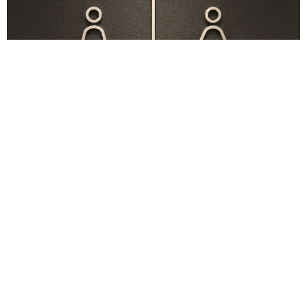
このトイレ、男性用と女性用どっち！？「おしゃれ」で「格好
いい」デザインが生む笑えない悲喜劇 本当に大事なのは目立
つことではなく…
高野 朋美
2026.08.09
京都五山送り火ピンチ 気候変動や獣害に施設
老朽化「もう限界」 クラファン募る
浅井 佳穂
2026.08.09
母は有名女優、慶応幼稚舎出身CBCアナのノー
スリーブ姿「育ちの良さが表情に表れてる」
「天使の笑顔」