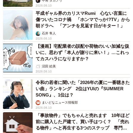
中将 タカノリ
2026.08.10
平成ギャル界のカリスマRumi 心ない言葉に
傷ついたコロナ禍 「ホンマでっか!?TV」から
朝ドラへ 「アンチを見返す日がキター！」
石井 隼人
2026.08.10
【漫画】宅配業者の誤配や荷物のいい加減な扱
いに、思わず「本人が謝りに来い！」…これっ
てカスハラになりますか？
沼田 絵美
2026.08.10
令和の若者に聞いた「2026年の夏に一番聴きた
い曲」ランキング 2位はYUIの『SUMMER
SONG』、1位は？
まいどなニュース情報部
2026.08.10
「事故物件」でもちゃんと売れます 10年ほど
前に購入した戸建て、買い手はつく？ 「売れ
る物件」へと再生する3つのステップ 専門家