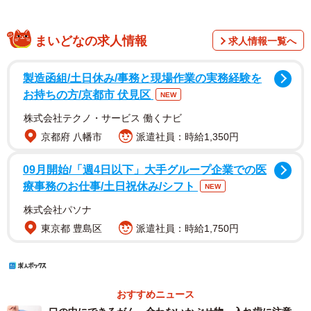
まいどなの求人情報
求人情報一覧へ
製造函組/土日休み/事務と現場作業の実務経験を
お持ちの方/京都市 伏見区
NEW
株式会社テクノ・サービス 働くナビ
京都府 八幡市
派遣社員：時給1,350円
09月開始/「週4日以下」大手グループ企業での医
療事務のお仕事/土日祝休み/シフト
NEW
株式会社パソナ
東京都 豊島区
派遣社員：時給1,750円
おすすめニュース