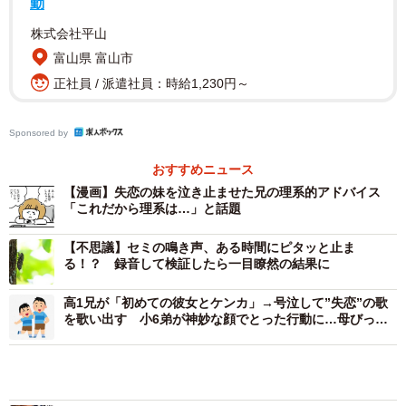
勤
株式会社平山
富山県 富山市
正社員 / 派遣社員：時給1,230円～
Sponsored by
おすすめニュース
【漫画】失恋の妹を泣き止ませた兄の理系的アドバイス
「これだから理系は…」と話題
【不思議】セミの鳴き声、ある時間にピタッと止ま
る！？ 録音して検証したら一目瞭然の結果に
高1兄が「初めての彼女とケンカ」→号泣して”失恋”の歌
を歌い出す 小6弟が神妙な顔でとった行動に…母びっく
り
赤ちゃんの夜泣き、ギャン泣きに効果あり！？ 身近にある
意外な「音」がついに商品化