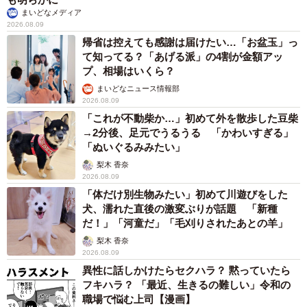
熊本地震でペット同伴の避難を諦める人に胸を痛め… 被災ペ
ットの受け入れ先をアプリに表示する「動物避難所マップ」が
始動
平藤 清刀
2026.08.08
原則ゆるっと週3勤務 カード支払い日直前は
鬼出勤 借金に追われる風俗嬢 それでも足り
ない場合は朝までガールズバー副業【現役キャ
ストに取材】
たかなし 亜妖
2026.08.08
19歳でハライチ岩井勇気と年の差婚から3年、