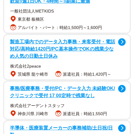
むかもしれないけど…「交互作用」「条件は変えるな」と
歓迎!/週1日OK・4時間～!/副業に最適
か、お兄さんの言葉づかいにもいろいろ気になるところが
一般社団法人METKIDS
ありますよね。ツイッター上では「さすが理系。成長を促
東京都 板橋区
した方が、妹の為になるとわかりつつ検証が優先される」
アルバイト・パート：時給1,500円～1,600円
といった声が寄せられる一方、そもそも失恋の原因を正確
製造工場内でのデータ入力事務・来客受付・電話
に検証することが可能なのかが焦点に。「まずは『出会
対応/高時給1420円/PC基本操作でOKの残業少な
い』の再現性を吟味せねば」「失恋によって妹さんの神経
め人気の日勤土日休み
接続は大幅に変わったはずなので、既に同じ条件で試すの
株式会社2peace
は不可能なのでは」「変数多すぎる割にアウトカムが失恋
茨城県 龍ケ崎市
派遣社員：時給1,420円～
しかなくて交互作用の検証不可能だと思う」などの議論が
交わされています。「条件は変えるなって言うの、そのつ
事務/医療事務・受付/PC・データ入力 未経験OK/
もりは無くても優しさを感じる」「フラれたのが、妹さん
クリニックで受付 17 00定時で残業なし
に原因が有るのか相手が身勝手なのか解らないだろ！？っ
株式会社アーデントスタッフ
て、とりあえず現時点での妹さんを養護してるのかな？っ
神奈川県 川崎市
派遣社員：時給1,550円
て思いました」など、お兄さんの発言の真意を推し量るつ
ぶやきも見られました。
半導体・医療装置メーカーの事務補助/土日祝/日