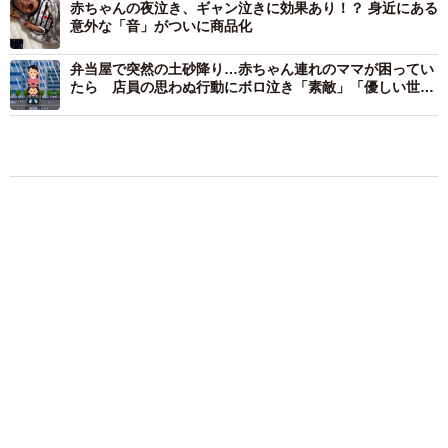
弁当屋で突然の土砂降り…赤ちゃん連れのママが困ってい
たら 店員の思わぬ行動にボロ泣き「素敵」「優しい世界
ですね」
アクセスランキング
「この人しかいない」26歳差の“年の差婚”をし
た夫婦 出会いは？反対する声はなかった？
今の思いを聞いた
古川 諭香
「お前さえいなければ金賞取れてた！」高校時
代の演奏会がトラウマ……責められた学生は楽
器修理職人に 10年後再会した因縁の相手から
思わぬ申し出【漫画】
海川 まこと
「ウソだろ」体重130kgの女性芸人オダウエダ
植田 大学時代のほっそり姿に「マジで」