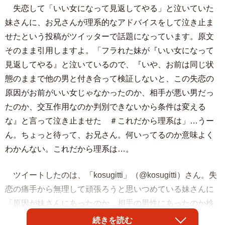
失恋して「いい女になって見返してやる」と泣いていた
妹さんに、お兄さんが理系的なアドバイスをして泣き止ま
せたという投稿がツイッターで話題になっています。原文
そのまま引用しますよ。「フラれた妹が『いい女になって
見返してやる』と泣いているので、『いや、お前は同じ状
態のままで他の男と付き合って検証しないと、この失恋の
原因がお前がいい女じゃなかったのか、相手が悪い男だっ
たのか、交互作用なのか判別できないから条件は変える
な』と言って泣き止ませた ＃これだから理系は」…うー
ん。ちょっと待って、お兄さん。何いってるのか意味よく
わかんない。これだから理系は…。
ツイートしたのは、「kosugitti」（@kosugitti）さん。失
恋の痛手から無理して頑張ろうと思いつめている妹さんに
「原因が妹さんにあったのか、相手の男性にあったのか検
証するためにも、ほかの男性とは現在と同じ状態で付き合
続きを読む