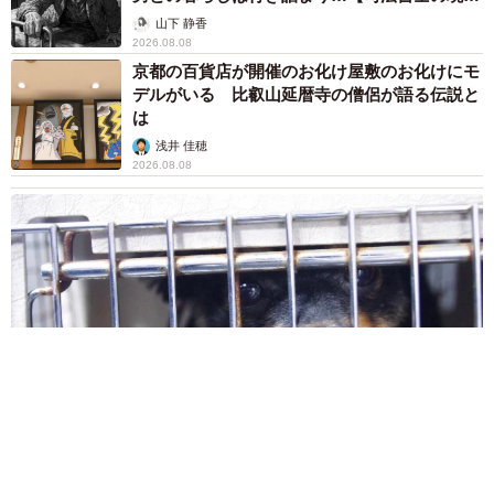
髪デビューしたら…人生が激変！【漫画】
海川 まこと
2026.08.08
夫はマイファスHiro、義父母も義兄も超有名歌
手の28歳モデル兼俳優が第1子出産を報告「母
子ともに健康…日々、大切に過ごしたい」
まいどなトピック
2026.08.08
お盆明けは介護相談が3割増加 帰省時に確認
したい「離れて暮らす親の異変」チェックポイ
ントは？
まいどなニュース情報部
2026.08.08
両親は「東京キッド」の看板役者 ライダー演
じた42歳元俳優が再婚妻との「ウエディングフ
ォト」計画を明言 「センスあるカメラマン求
む」
まいどなトピック
2026.08.08