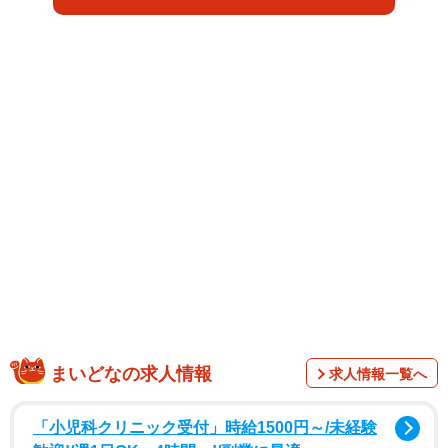
うべきだ」といったようなことを伝えた…という内容で
す。１４日に投稿したところ、１週間ほどで１万４０００
件近くリツイートされ、３万６０００件以上のいいねがつ
きました。
まいどなの求人情報
求人情報一覧へ
確かに、失恋の原因が分かれば、無駄な努力もせずにす
「小児科クリニック受付」時給1500円～/未経験