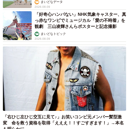
らとの「夏祭り満喫ショット」に驚きの声続々
まいどなトピック
2026.08.08
ネット通販で「運営者情報」を見る人は約8
割 信頼できるサイト・怪しいサイトの判断基
準とは？
まいどなニュース情報部
2026.08.08
「息子を一人にしてきたんです、帰らない
と」 施設に入った90歳母、障害のある60歳次
男との暮らしは行き詰まり…【司法書士の現場
から】
山下 静香
2026.08.08
京都の百貨店が開催のお化け屋敷のお化けにモ
デルがいる 比叡山延暦寺の僧侶が語る伝説と
は
浅井 佳穂
2026.08.08