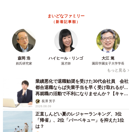
「ぬいぐるみみたい」
梨木 香奈
2026.08.09
「体だけ別生物みたい」初めて川遊びをした
犬、濡れた直後の激変ぶりが話題 「新種
だ！」「河童だ」「毛刈りされたあとの羊」
梨木 香奈
2026.08.09
異性に話しかけたらセクハラ？ 黙っていたら
フキハラ？ 「最近、生きるの難しい」令和の
職場で悩む上司【漫画】
海川 まこと
2026.08.09
補助があっても約9割が「夏の電気・ガス代は
重い」と回答…猛暑でも「冷房を控える」人が
7割超に
まいどなデータ
2026.08.08
「だんだん時代劇俳優みたく…」国民的バンド
の55歳ボーカリスト 競馬界の57歳レジェンド