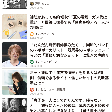
22歳元おはガール髪バッサリ「ショート似合い
すぎ」
まいどなメディア
2026.08.08
オフィスに置かれたウォーターサーバー 空の
2Lボトル持参し毎日給水する男性社員→総務担
当者の注意にまさかの逆ギレ！【弁護士が解
説】
長澤 芳子
2026.08.08
「我慢できず」村上佳菜子、イケメン夫と全力
ハグ「可愛いふたり」「素敵なご夫婦」
まいどなメディア
2026.08.08
12歳の愛犬に変化 1歳息子の膝で甘える初め
て見せる姿に反響 これまで「見守る立場」だ
ったのに…「頭ポンポンが愛に満ちている」
「尊…」
梨木 香奈
2026.08.08
何かと人に舐められた黒髪時代 30代後半で金