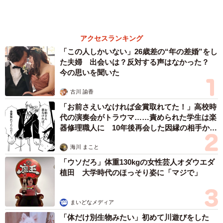
姓氏研究家
漫才師
園田学園女子大学学長
もっと見る
業績悪化で退職勧奨を受けた30代会社員 会社
都合退職ならば失業手当を早く受け取れるが…
再就職の活動で不利になりませんか？【キャリ
アカウンセラーが解説】
長澤 芳子
2026.08.09
正直しんどい夏のレジャーランキング、3位
「帰省」、2位「バーベキュー」を抑えた1位
は？
まいどなデータ
2026.08.09
「好奇心ハンパない」NHK気象キャスター、真
っ赤なワンピでミュージカル「愛の不時着」を
観劇 三山凌輝さんらポスターと記念撮影
まいどなトピック
2026.08.09