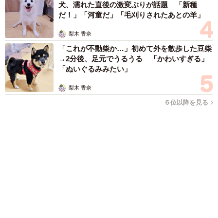
「右ひじ左ひじ交互に見て♪」お笑いコンビ元メンバー髪型激
変 命を救う資格を取得「えええ！！すごすぎます！」→本名
も明らかに
まいどなメディア
2026.08.09
帰省は控えても感謝は届けたい…「お盆玉」っ
て知ってる？「あげる派」の4割が金額アッ
プ、相場はいくら？
まいどなニュース情報部
2026.08.09
「これが不動柴か…」初めて外を散歩した豆柴
→2分後、足元でうるうる 「かわいすぎる」