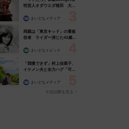
性芸人オダウエダ植田 大学
時代のほっそり姿に「マジ
で」
まいどなメディア
両親は「東京キッド」の看板
役者 ライダー演じた42歳元
俳優が再婚妻との「ウエディ
ングフォト」計画を明言
まいどなトピック
「センスあるカメラマン求
む」
「我慢できず」村上佳菜子、
イケメン夫と全力ハグ「可愛
いふたり」「素敵なご夫婦」
まいどなメディア
６位以降を見る