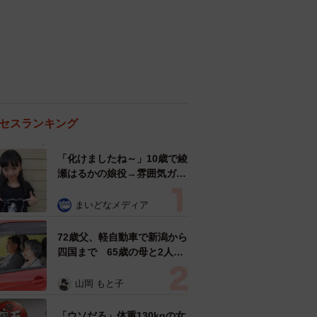
セスランキング
「化けましたね～」10歳で綾
瀬はるかの娘役→雰囲気ガラ
リの18歳に成長 「メイクで
雰囲気が」「宝塚に入れそ
まいどなメディア
う」
72歳父、軽自動車で新潟から
四国まで 65歳の母と2人で
3泊4日の旅 パーキングの休
憩まで分刻み… 「大学生で
山岡 もと子
も組まねえよ！」
「ウソだろ」体重130kgの女