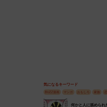
この漫画の記事は→
https://maidona
気になるキーワード
BUZZ漫画
マンガ
おもしろ
家族
何かと人に舐められ