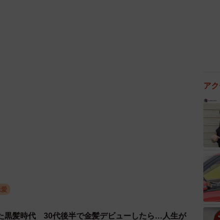
アク
4/4
news.jp/article/12214944
恋愛
た黒髪時代 30代後半で金髪デビューしたら…人生が