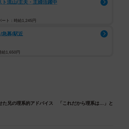
スト流山/主夫・主婦活躍中
ート：時給1,245円
/急募/駅近
2/4
給1,650円
せた兄の理系的アドバイス 「これだから理系は…」と