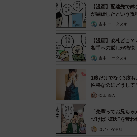
【漫画】配達先で鉢
が結婚したという投
吉本 ユータヌキ
【漫画】改札どこ？
相手への返しが痛快
吉本 ユータヌキ
1度だけでなく3度
性格なのにどうして
松田 義人
「先輩ってお兄ちゃ
づけば“彼氏”を奪
はいどろ漫画