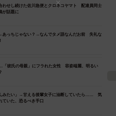
合わせし続けた佐川急便とクロネコヤマト 配達員同士
稿が話題に
→あっちじゃない？→なんでタメ語なんだお前 失礼な
！
3/4
も…「彼氏の母親」にフラれた女性 容姿端麗、明るい
？
んみたい」→甘える後輩女子に油断していたら…… 気
われていた、恐るべき手口