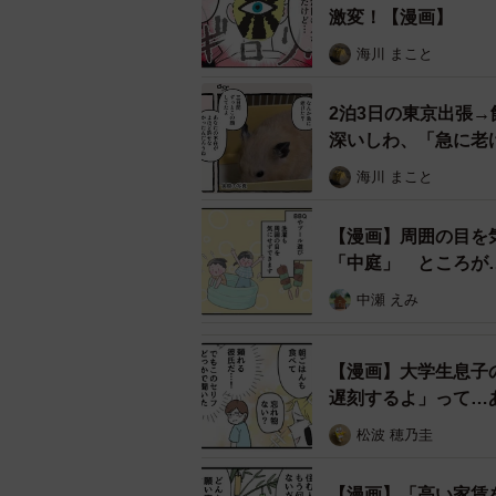
激変！【漫画】
海川 まこと
2泊3日の東京出張
深いしわ、「急に老
海川 まこと
【漫画】周囲の目を
「中庭」 ところが
中瀬 えみ
【漫画】大学生息子
遅刻するよ」って…
松波 穂乃圭
【漫画】「高い家賃