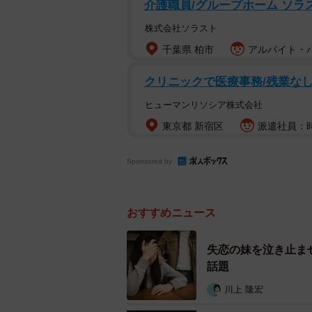
介護職員/グループホーム ソラ
株式会社ソラスト
千葉県 柏市
アルバイト・パ
クリニックで医療事務/残業なし
ヒューマンリソシア株式会社
東京都 新宿区
派遣社員：時
Sponsored by
おすすめニュース
失恋の妹を泣き止ま
話題
川上 隆宏