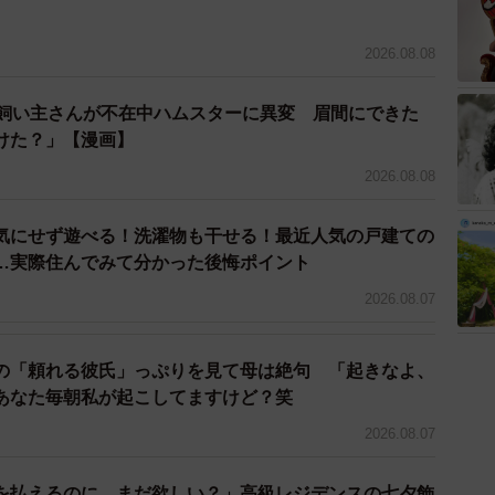
2026.08.08
→飼い主さんが不在中ハムスターに異変 眉間にできた
けた？」【漫画】
2026.08.08
気にせず遊べる！洗濯物も干せる！最近人気の戸建ての
…実際住んでみて分かった後悔ポイント
2026.08.07
の「頼れる彼氏」っぷりを見て母は絶句 「起きなよ、
あなた毎朝私が起こしてますけど？笑
2026.08.07
を払えるのに、まだ欲しい？」高級レジデンスの七夕飾