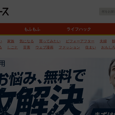
もふもふ
ライフハック
い
家族
気になる
買ってみたい
ビフォーアフター
夫婦
る
しごと
災害
ウェブ漫画
ファッション
住まい
おもし