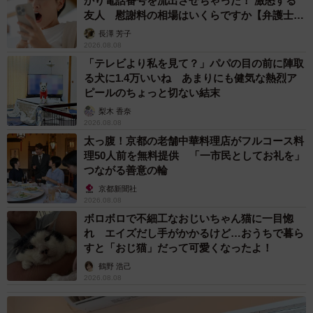
かり電話番号を流出させちゃった！ 激怒する
友人 慰謝料の相場はいくらですか【弁護士が
予約受付は、「タカラトミーモールほかにて2023年6月30
解説】
長澤 芳子
日（金）から開始予定です。
2026.08.08
「テレビより私を見て？」パパの目の前に陣取
https://takaratomymall.jp/shop/
る犬に1.4万いいね あまりにも健気な熱烈ア
ピールのちょっと切ない結末
これはガチの検証結果出てますんでね
梨木 香奈
2026.08.08
https://t.co/W5dBOlAxHr
pic.twitter.com/f1hxcwTU8f
太っ腹！京都の老舗中華料理店がフルコース料
理50人前を無料提供 「一市民としてお礼を」
— 中野６９ (@maximum_the_69c)
June 8, 2023
つながる善意の輪
京都新聞社
2026.08.08
ボロボロで不細工なおじいちゃん猫に一目惚
れ エイズだし手がかかるけど…おうちで暮ら
すと「おじ猫」だって可愛くなったよ！
鶴野 浩己
2026.08.08