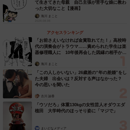
て生きてきた母親 自己主張が苦手な娘に教わ
った大切なこと【漫画】
2/5
海川 まこと
2026.08.06
すやすや眠ってしまった＝中野６９さん（@maximum_the_69c）提供
アクセスランキング
「お前さえいなければ金賞取れてた！」高校時
リプ欄には、
代の演奏会がトラウマ……責められた学生は楽
器修理職人に 10年後再会した因縁の相手から
「よし！騒音規制を無くそう！世の中の赤さんを寝かせた
思わぬ申し出【漫画】
い！！」
海川 まこと
「この人しかいない」26歳差の“年の差婚”をし
た夫婦 出会いは？反対する声はなかった？
「まじか…！友達の子で試してみよ…」
今の思いを聞いた
「すご！！！ほんなら赤ちゃん産んでくるわ」
古川 諭香
「ウソだろ」体重130kgの女性芸人オダウエダ
などたくさんの反響があり、「いいね」は5.5万件にもなり
植田 大学時代のほっそり姿に「マジで」
ました。
まいどなメディア