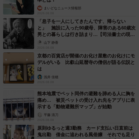
まいどなニュース情報部
2026.08.08
「息子を一人にしてきたんです、帰らない
と」 施設に入った90歳母、障害のある60歳次
男との暮らしは行き詰まり…【司法書士の現場
から】
山下 静香
2026.08.08
京都の百貨店が開催のお化け屋敷のお化けにモ
5/5
デルがいる 比叡山延暦寺の僧侶が語る伝説と
は
可愛いボディ＝タカラトミーアーツ提供
浅井 佳穂
2026.08.08
ーー何をしても泣き止みませんでしたか。
熊本地震でペット同伴の避難を諦める人に胸を
痛め… 被災ペットの受け入れ先をアプリに表
「もちろん、いつも泣いているわけではありませんが、何
示する「動物避難所マップ」が始動
をしても泣き止まない時もありました。何が気に入らなく
平藤 清刀
て泣いているのかこちらも全くわからないので、様々なこ
2026.08.08
とを試して泣き止ませようとしました」
原則ゆるっと週3勤務 カード支払い日直前は
鬼出勤 借金に追われる風俗嬢 それでも足り