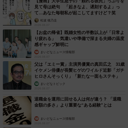
【漫画】大学生息子の「頼れる彼氏」っぷりを
見て母は絶句 「起きなよ、遅刻するよ」っ
て…あなた毎朝私が起こしてますけど？笑
松波 穂乃圭
2026.08.07
【お盆の帰省】既婚女性の半数以上が「日常よ
り疲れる」 気遣いや準備で深まる夫婦の温度
感ギャップ鮮明に
まいどなニュース情報部
2026.08.07
父は「エミー賞」主演男優賞の真田広之 31歳
イケメン俳優が長髪ヒゲのワイルド近影「ガチ
ヒロさんそっくり」「新たな一面もステキ」
まいどなトピック
2026.08.07
退職金を運用に回せる人は何が違う？ 「退職
金額の多さ」より重要な“ある経験”とは
まいどなニュース情報部
2026.08.07