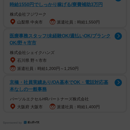
1/5
時給1550円でしっかり稼げる/寮費補助3万円
株式会社フジワーク
泣いている赤ちゃんの横でエンジン音を鳴らしてみると…？＝中野６９
さん（@maximum_the_69c）提供
山梨県 中央市
派遣社員：時給1,550円
医療事務スタッフ/未経験OK/週払いOK/ブランク
OK/野々市市
株式会社シェイクハンズ
石川県 野々市市
派遣社員：時給1,200円～1,250円
京橋・社員実績あり/OA基本でOK・電話対応基
本なしの一般事務
パーソルエクセルHRパートナーズ株式会社
大阪府 大阪市
派遣社員：時給1,400円
泣いている時は理由がある時もあるので、ミルクをあげ
る、オムツを変える、抱っこするなどしてみるのもいいの
Sponsored by