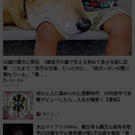
ジン音を聴かせると泣き止む』と書いてあったのです。エ
ンジン音が鳴る赤い車のぬいぐるみがあったので欲しかっ
たのですが、当時は非売品でした」
ーー上のお子さんには、エンジン音ではなくハードロック
を聴かせたのですか。
12歳の愛犬に変化 1歳息子の膝で甘える初めて見せる姿に反
「エンジン音の効果は個人差が大きいと思いますし、その
響 これまで「見守る立場」だったのに…「頭ポンポンが愛に
時々や月齢によっても違うと思います。動画の時はたまた
満ちている」「尊…」
ま一瞬で寝ましたが、徐々に落ち着く事もありますし、効
梨木 香奈
2026.08.08
かない時もありました。私は車、主にチューニングカーが
何かと人に舐められた黒髪時代 30代後半で金
好きで、ホンダの自然吸気VTECエンジンが大好きなので
髪デビューしたら…人生が激変！【漫画】
YouTube等で音を探して聴かせてましたが、上の子には車
の音はあまり効きませんでしたね。上の子は主にハードロ
海川 まこと
2026.08.08
ックを聴かせたら寝てくれました」
夫はマイファスHiro、義父母も義兄も超有名歌
手の28歳モデル兼俳優が第1子出産を報告「母