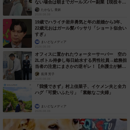
ない場合は朝までガールズバー副業【現役キャ
ストに取材】
たかなし 亜妖
2026.08.08
19歳でハライチ岩井勇気と年の差婚から3年、
22歳元おはガール髪バッサリ「ショート似合い
すぎ」
まいどなメディア
2026.08.08
オフィスに置かれたウォーターサーバー 空の
2Lボトル持参し毎日給水する男性社員→総務担
当者の注意にまさかの逆ギレ！【弁護士が解
説】
長澤 芳子
2026.08.08
「我慢できず」村上佳菜子、イケメン夫と全力
3/5
ハグ「可愛いふたり」「素敵なご夫婦」
舐めたり触ったりしても安全＝タカラトミーアーツ提供
まいどなメディア
2026.08.08
ーーで、エンジン音を聴かせてみたのですね。
「投稿にもつけていますが、ホンダの公式サイトに『エン