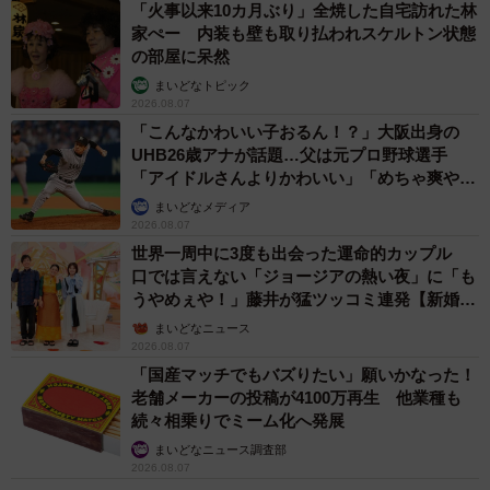
「火事以来10カ月ぶり」全焼した自宅訪れた林
家ぺー 内装も壁も取り払われスケルトン状態
の部屋に呆然
まいどなトピック
2026.08.07
「こんなかわいい子おるん！？」大阪出身の
UHB26歳アナが話題…父は元プロ野球選手
「アイドルさんよりかわいい」「めちゃ爽や
か」
まいどなメディア
2026.08.07
世界一周中に3度も出会った運命的カップル
口では言えない「ジョージアの熱い夜」に「も
うやめぇや！」藤井が猛ツッコミ連発【新婚さ
ん】
まいどなニュース
2026.08.07
「国産マッチでもバズりたい」願いかなった！
老舗メーカーの投稿が4100万再生 他業種も
続々相乗りでミーム化へ発展
まいどなニュース調査部
2026.08.07