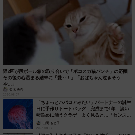
猫2匹が段ボール箱の取り合いで「ポコスカ猫パンチ」の応酬
その後の心温まる結末に「愛～！」「おばちゃん泣きそう
や…」
梨木 香奈
2026.08.07
「ちょっとババロアみたい」パートナーの誕生
日に手作りトートバッグ 完成まで1年 淡い
藍染めに漂うクラゲ よく見ると…「センスす
ごい」
山岡 もと子
2026.08.07