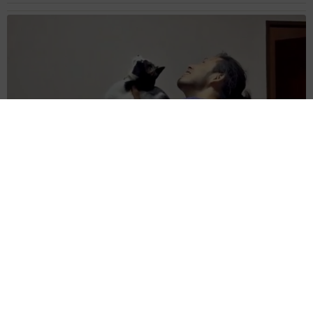
コガネムシを見つめる猫とパパ、偶然生まれた神々しい構図が
「宗教画のよう」と話題 「尊い」「ていうかライオンキン
グ」
梨木 香奈
2026.08.06
髪をバッサリと切った飼い主が帰宅すると→愛
犬たちの反応に「ワンコ様でも戸惑うのね
（笑）」「困り顔がかわいい」
ANNA