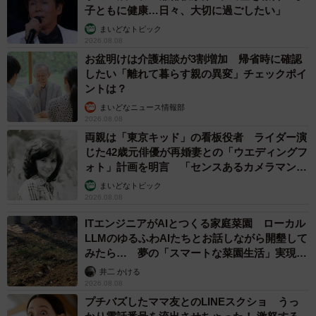
さて、非売品だった赤い車のぬいぐるみ。実はホンダとタ
子ともに健康…日々、大切に過ごしたい」
カラトミーアーツがコラボして商品化したそうです。発売
まいどなトピック
2026.08.08
予定日は2023年10月28日（土）。希望小売価格は8250円
お盆明けは介護相談が3割増加 帰省時に確認
（税込）です。
したい「離れて暮らす親の異変」チェックポイ
ントは？
ホンダはモビリティカンパニーなので、車で移動する楽し
まいどなニュース情報部
2026.08.08
さや喜びを味わってほしいとさまざまな商品開発や情報提
両親は「東京キッド」の看板役者 ライダー演
供をしていますが、そこで発見したのが「赤ちゃんが泣き
じた42歳元俳優が再婚妻との「ウエディングフ
止むエンジン音」でした。30車種試して音を厳選したそう
ォト」計画を明言 「センスあるカメラマン求
む」
です。赤ちゃん向けのぬいぐるみを作る技術は、タカラト
まいどなトピック
2026.08.08
ミーアーツが提供。舐めても大丈夫な布を使ったり、音量
やスピーカーの構造を考えたり、赤ちゃん向けおもちゃの
ITエンジニアがAIとつくる家庭菜園 ローカル
LLMのゆるふわAIたちとお話しながら開墾して
安全基準を満たしているんだとか。対象年齢は0歳以上。
みたら… 夢の「スマートな菜園生活」実現な
るか
井二 かける
ギャン泣きにお困りの方、これから赤ちゃんが生まれると
2026.08.08
いう方は、ぜひ試してみてください。
プチバズしたママ友とのLINEスクショ うっ