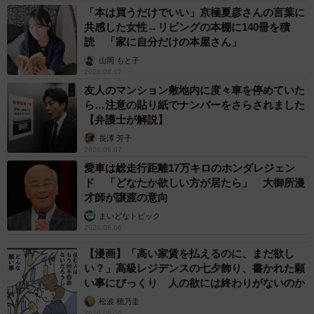
「本は買うだけでいい」京極夏彦さんの言葉に
共感した女性→リビングの本棚に140冊を積
読 「家に自分だけの本屋さん」
山岡 もと子
2026.08.07
友人のマンション敷地内に度々車を停めていた
ら…注意の貼り紙でナンバーをさらされました
【弁護士が解説】
長澤 芳子
2026.08.07
愛車は総走行距離17万キロのホンダレジェン
ド 「どなたか欲しい方が居たら」 大御所漫
才師が譲渡の意向
まいどなトピック
2026.08.06
【漫画】「高い家賃を払えるのに、まだ欲し
い？」高級レジデンスの七夕飾り、書かれた願
い事にびっくり 人の欲には終わりがないのか
松波 穂乃圭
2026.08.06