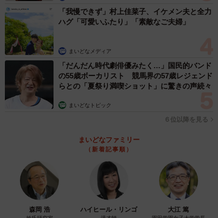
「我慢できず」村上佳菜子、イケメン夫と全力
ハグ「可愛いふたり」「素敵なご夫婦」
まいどなメディア
「だんだん時代劇俳優みたく…」国民的バンド
の55歳ボーカリスト 競馬界の57歳レジェンド
らとの「夏祭り満喫ショット」に驚きの声続々
まいどなトピック
６位以降を見る
まいどなファミリー
3/5
（新着記事順）
舐めたり触ったりしても安全＝タカラトミーアーツ提供
なぜ赤ちゃんは泣き止んだのでしょうか。中野６９さんに
お話を聞きました。
森岡 浩
ハイヒール・リンゴ
大江 篤