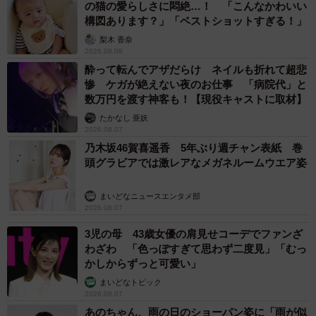
の猫の愛らしさに悶絶…！ 「こんなかわいい
構図あります？」「ベストショットすぎる！」
梨木 香奈
2026.08.08
酔って転んでアザだらけ ネイルも折れて超悲
惨 ケガが絶えない夜のお仕事 「病院代」と
数万円を渡す神客も！【現役キャストに取材】
たかなし 亜妖
2026.08.07
乃木坂46賀喜遥香 5年ぶり週チャン表紙 巻
頭グラビアでは激レアなメガネルームウエア姿
まいどなニュースエンタメ部
2026.08.07
3児の母 43歳女優の肩見せコーデでファンざ
わざわ 「色っぽすぎて思わず二度見」「むっ
かしからずっと可愛い」
まいどなトピック
2026.08.07
あのちゃん、雨の日のショーパン姿に「雨が似