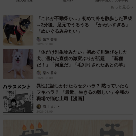
姓氏研究家
漫才師
園田学園女子大学学長
ーー赤ちゃんは生後何カ月ですか。
もっと見る
「これが不動柴か…」初めて外を散歩した豆柴
「これは3年前の下の子の動画ですが、当時、生後1週間で
→2分後、足元でうるうる 「かわいすぎる」
す」
「ぬいぐるみみたい」
梨木 香奈
2026.08.09
「体だけ別生物みたい」初めて川遊びをした
犬、濡れた直後の激変ぶりが話題 「新種
だ！」「河童だ」「毛刈りされたあとの羊」
梨木 香奈
2026.08.09
異性に話しかけたらセクハラ？ 黙っていたら
フキハラ？ 「最近、生きるの難しい」令和の
職場で悩む上司【漫画】
海川 まこと
2026.08.09
4/5