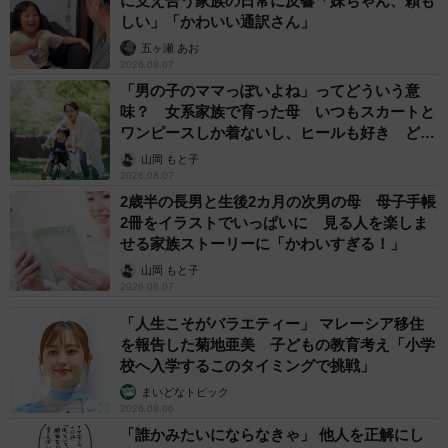
に支え合う家族の日常に反響「妹ちゃん、頼も
しい」「かわいい通訳さん」
五ヶ瀬 あお
2026.08.07
「男の子のママっぽいよね」ってどういう意
味？ 女系家族で育った母 いつもスカートと
ワンピースしか着ないし、ヒールも好き どの
へんが…
山岡 もと子
2026.08.07
2歳半の長男と生後2カ月の次男の母 母子手帳
2冊をイラストでいっぱいに 見る人を楽しま
せる家族ストーリーに「かわいすぎる！」
山岡 もと子
2026.08.07
「人生こそがバラエティー」 マレーシア移住
を報告した菊地亜美 子どもの教育考え「小学
校へ入学するこのタイミングで挑戦」
まいどなトピック
2026.08.06
「誰かみたいにならなきゃ」 他人を正解にし