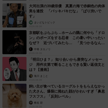
大河出演の39歳俳優 真夏の海で赤銅色の肉体
美を連投 「バッキバキだな」「ばり渋いで
す」
まいどなトピック
2026.08.06
京都駅をぶらぶら→ホームの隅に何やら「ドロ
ン」のポーズをする忍者 この暑い中いったい
なぜ？ 近づいてみたら… 「見つかるなんて
未熟」
中将 タカノリ
2026.08.06
「明日ひま？」 知り合いから唐突なメッセー
ジ 用件次第で断ることもできる賢い返信文と
は？【漫画】
海川 まこと
2026.08.06
飼い主が食べているヨーグルトをもらえなかっ
た犬さん、爆裂に拗ねた顔がかわいすぎ「鼻息
フスフス」「反則レベル」
椎名 碧
2026.08.06