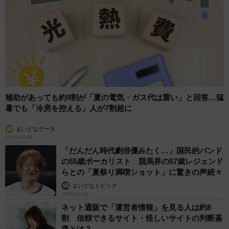
赤ちゃんにちょうどいい大きさ＝タカラトミーアーツ提供
ーーギャン泣きには困りましたか。
「新生児の頃はミルクを飲んだ後、とにかく寝て欲しいの
です。でないと、こちらも休めないので。ギャン泣き夜泣
補助があっても約9割が「夏の電気・ガス代は重い」と回答…猛
きには困り果てました。ミルクは3時間ごととかですが、飲
暑でも「冷房を控える」人が7割超に
み始めからカウントするので、飲むのに1時間とかかかると
残り2時間…スッと寝てくれないと寝かせている間に次のミ
まいどなデータ
2026.08.08
ルクの時間が来てしまって全く休めず、以下ループ…のよ
「だんだん時代劇俳優みたく…」国民的バンド
うな事態になります」
の55歳ボーカリスト 競馬界の57歳レジェンド
らとの「夏祭り満喫ショット」に驚きの声続々
まいどなトピック
2026.08.08
ネット通販で「運営者情報」を見る人は約8
割 信頼できるサイト・怪しいサイトの判断基
準とは？