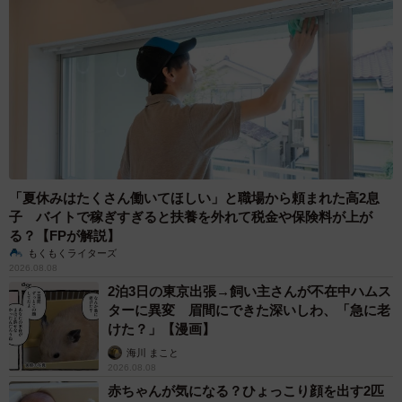
「夏休みはたくさん働いてほしい」と職場から頼まれた高2息
子 バイトで稼ぎすぎると扶養を外れて税金や保険料が上が
る？【FPが解説】
もくもくライターズ
2026.08.08
2泊3日の東京出張→飼い主さんが不在中ハムス
ターに異変 眉間にできた深いしわ、「急に老
けた？」【漫画】
海川 まこと
2026.08.08
赤ちゃんが気になる？ひょっこり顔を出す2匹