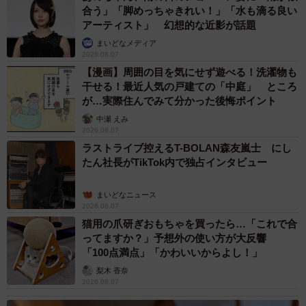
合う」「脚めっちゃきれい！」「水も滴る良い
アーティスト」 幻想的な近影が話題
まいどなメディア
2026.08.07
【漫画】周囲の目を気にせず遊べる！洗濯物も
干せる！最近人気の戸建ての「中庭」 ところ
が…実際住んでみて分かった後悔ポイント
中瀬 えみ
2026.08.07
ラストライブ控えるT-BOLAN森友嵐士 にし
たん社長がTikTok内で独占インタビュー
まいどなニュース
2026.08.07
猫用の爪研ぎおもちゃを買ったら…「これで合
ってますか？」予想外の使い方が大反響
「100点満点」「かわいいからよし！」
梨木 香奈
2026.08.07