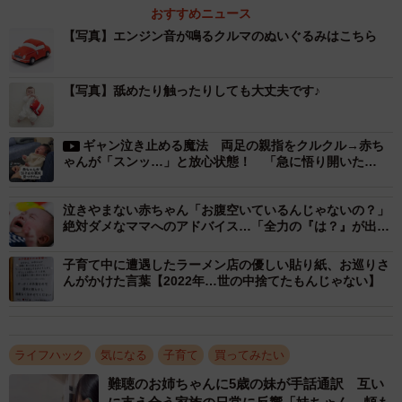
ですが、こんな意表を突く“新兵器”を試してみるのはいかが
おすすめニュース
でしょうか。
【写真】エンジン音が鳴るクルマのぬいぐるみはこちら
中野６９さん（@maximum_the_69c）は、
【写真】舐めたり触ったりしても大丈夫です♪
「これはガチの検証結果出てますんでね」とツイッターに
動画を投稿しました。スマホから流れるエンジン音を聴か
ギャン泣き止める魔法 両足の親指をクルクル→赤ち
ゃんが「スンッ…」と放心状態！ 「急に悟り開いた
せると、あら不思議！ ギャン泣きしていた赤ちゃんが泣き
の？」
止んだのです。
泣きやまない赤ちゃん「お腹空いているんじゃないの？」
絶対ダメなママへのアドバイス…「全力の『は？』が出
る」「地味にイラッ」
子育て中に遭遇したラーメン店の優しい貼り紙、お巡りさ
んがかけた言葉【2022年…世の中捨てたもんじゃない】
ライフハック
気になる
子育て
買ってみたい
難聴のお姉ちゃんに5歳の妹が手話通訳 互い