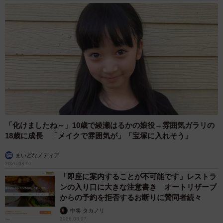
「化けましたね～」10歳で綾瀬はるかの娘役→雰囲気ガラリの
18歳に成長 「メイクで雰囲気が」「宝塚に入れそう」
まいどなメディア
2026.08.07
「即座に案内することが不可能です」レストラ
ンの入り口に大きな注意書き オートリザーブ
からの予約を拒否するお断りに賛同者続々
中将 タカノリ
2026.08.07