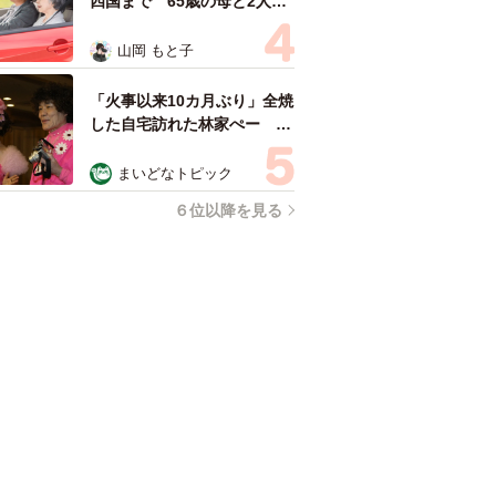
四国まで 65歳の母と2人で
3泊4日の旅 パーキングの休
憩まで分刻み… 「大学生で
山岡 もと子
も組まねえよ！」
「火事以来10カ月ぶり」全焼
した自宅訪れた林家ぺー 内
装も壁も取り払われスケルト
ン状態の部屋に呆然
まいどなトピック
６位以降を見る