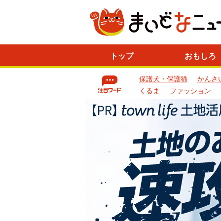
ニ
トップ
おもしろ
ュ
ー
保護犬・保護猫
かんさ
ス
一
くるま
ファッション
覧