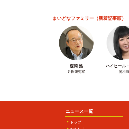
まいどなファミリー
（新着記事順）
森岡 浩
ハイヒール
姓氏研究家
漫才師
ニュース一覧
トップ