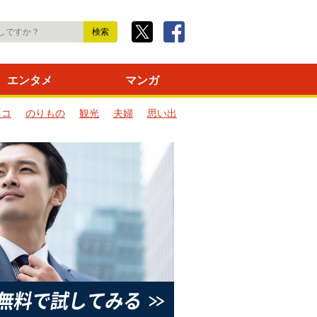
エンタメ
マンガ
ネコ
のりもの
観光
夫婦
思い出