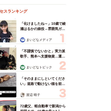
セスランキング
「化けましたね～」10歳で綾
瀬はるかの娘役→雰囲気ガラ
リの18歳に成長 「メイクで
雰囲気が」「宝塚に入れそ
まいどなメディア
う」
「不謹慎でないかと」実力派
歌手、熊本へ支援物資…運搬
トラックの車体デザインにた
めらい 「痛いほど伝わる」
まいどなトピック
「行動され立派」
「そのままにしといてくださ
い」道路で動けない猫を前に
返された一言… 懸命に生き
ようとした4日間 「命の重
渡辺 晴子
さはみんな同じ」保護団体代
表の訴え
72歳父、軽自動車で新潟から