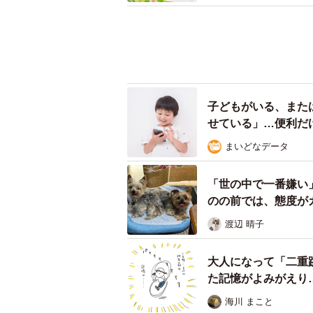
子どもがいる、また
せている」…便利だ
まいどなデータ
「世の中で一番嫌い
のの前では、態度が
渡辺 晴子
大人になって「二重
た記憶がよみがえり
【漫画】
海川 まこと