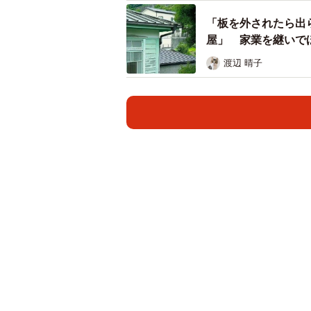
「板を外されたら出
屋」 家業を継いで
渡辺 晴子