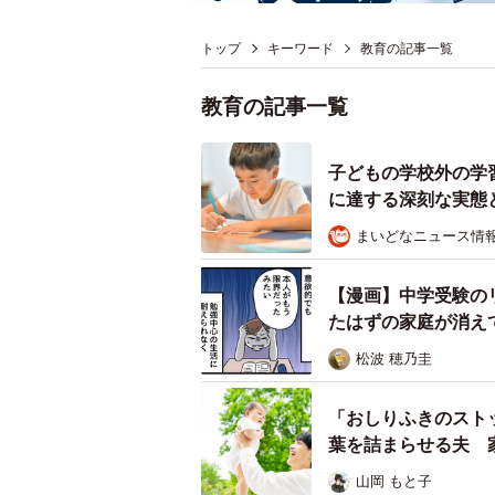
トップ
キーワード
教育の記事一覧
教育の記事一覧
子どもの学校外の学
に達する深刻な実態
まいどなニュース情
【漫画】中学受験の
たはずの家庭が消え
松波 穂乃圭
「おしりふきのスト
葉を詰まらせる夫 
山岡 もと子