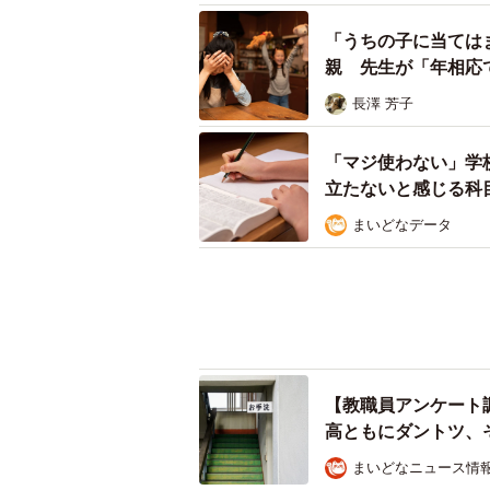
「うちの子に当ては
親 先生が「年相応
が解説】
長澤 芳子
「マジ使わない」学
立たないと感じる科
まいどなデータ
【教職員アンケート
高ともにダントツ、
まいどなニュース情