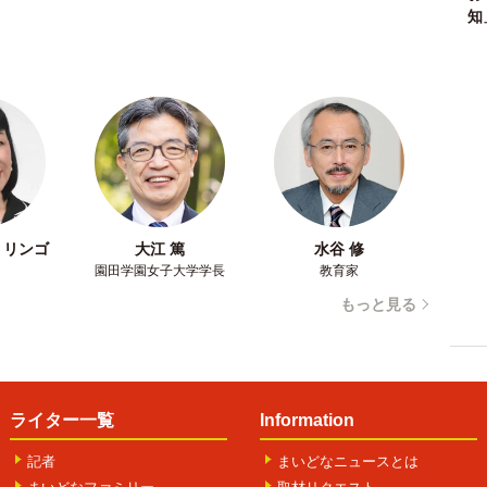
知
・リンゴ
大江 篤
水谷 修
園田学園女子大学学長
教育家
もっと見る
ライター一覧
Information
記者
まいどなニュースとは