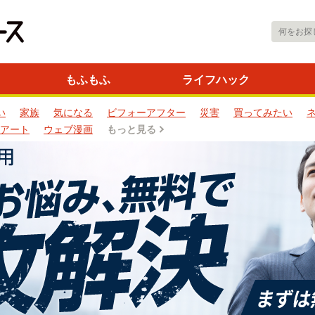
もふもふ
ライフハック
い
家族
気になる
ビフォーアフター
災害
買ってみたい
アート
ウェブ漫画
もっと見る