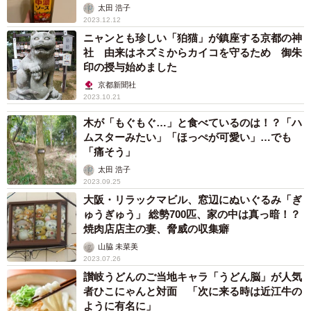
太田 浩子
2023.12.12
ニャンとも珍しい「狛猫」が鎮座する京都の神
社 由来はネズミからカイコを守るため 御朱
印の授与始めました
京都新聞社
2023.10.21
木が「もぐもぐ…」と食べているのは！？「ハ
ムスターみたい」「ほっぺが可愛い」…でも
「痛そう」
太田 浩子
2023.09.25
大阪・リラックマビル、窓辺にぬいぐるみ「ぎ
ゅうぎゅう」 総勢700匹、家の中は真っ暗！？
焼肉店店主の妻、脅威の収集癖
山脇 未菜美
2023.07.26
讃岐うどんのご当地キャラ「うどん脳」が人気
者ひこにゃんと対面 「次に来る時は近江牛の
ように有名に」