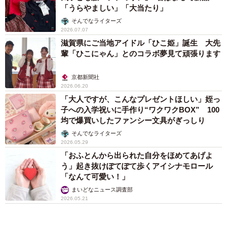
「うらやましい」「大当たり」
そんでなライターズ
2026.07.07
滋賀県にご当地アイドル「ひこ姫」誕生 大先
輩「ひこにゃん」とのコラボ夢見て頑張ります
京都新聞社
2026.06.20
「大人ですが、こんなプレゼントほしい」姪っ
子への入学祝いに手作り“ワクワクBOX” 100
均で爆買いしたファンシー文具がぎっしり
そんでなライターズ
2026.05.29
「おふとんから出られた自分をほめてあげよ
う」起き抜けぽてぽて歩くアイシナモロール
「なんて可愛い！」
まいどなニュース調査部
2026.05.21