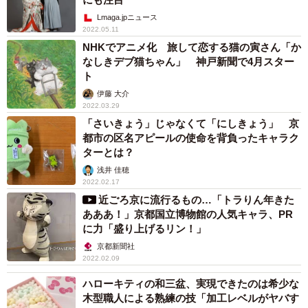
Lmaga.jpニュース
2022.05.11
NHKでアニメ化 旅して恋する猫の寅さん「か
なしきデブ猫ちゃん」 神戸新聞で4月スター
ト
伊藤 大介
2022.03.29
「さいきょう」じゃなくて「にしきょう」 京
都市の区名アピールの使命を背負ったキャラク
ターとは？
浅井 佳穂
2022.02.17
近ごろ京に流行るもの…「トラりん年きた
あああ！」京都国立博物館の人気キャラ、PR
に力「盛り上げるリン！」
京都新聞社
2022.02.09
ハローキティの和三盆、実現できたのは希少な
木型職人による熟練の技「加工レベルがヤバす