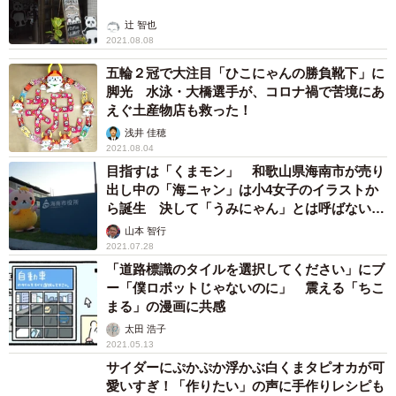
辻 智也
2021.08.08
五輪２冠で大注目「ひこにゃんの勝負靴下」に
脚光 水泳・大橋選手が、コロナ禍で苦境にあ
えぐ土産物店も救った！
浅井 佳穂
2021.08.04
目指すは「くまモン」 和歌山県海南市が売り
出し中の「海ニャン」は小4女子のイラストか
ら誕生 決して「うみにゃん」とは呼ばないで
ね
山本 智行
2021.07.28
「道路標識のタイルを選択してください」にブ
ー「僕ロボットじゃないのに」 震える「ちこ
まる」の漫画に共感
太田 浩子
2021.05.13
サイダーにぷかぷか浮かぶ白くまタピオカが可
愛いすぎ！「作りたい」の声に手作りレシピも