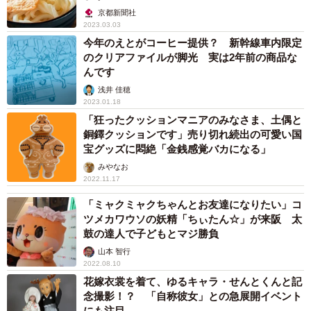
京都新聞社
2023.03.03
今年のえとがコーヒー提供？ 新幹線車内限定
のクリアファイルが脚光 実は2年前の商品な
んです
浅井 佳穂
2023.01.18
「狂ったクッションマニアのみなさま、土偶と
銅鐸クッションです」売り切れ続出の可愛い国
宝グッズに悶絶「金銭感覚バカになる」
みやなお
2022.11.17
「ミャクミャクちゃんとお友達になりたい」コ
ツメカワウソの妖精「ちぃたん☆」が来阪 太
鼓の達人で子どもとマジ勝負
山本 智行
2022.08.10
花嫁衣裳を着て、ゆるキャラ・せんとくんと記
念撮影！？ 「自称彼女」との急展開イベント
にも注目