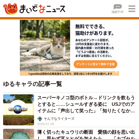
ゆるキャラの記事一覧
スーパーキノコ型のボトル→ドリンクを飲もう
とすると……シュールすぎる姿に USJでのア
イテムに「声出して笑った」「知りたくなかっ
た真実」
そんでなライターズ
2026.07.28
薄く切ったキュウリの断面 愛猫の顔を思い出
し、思わず耳とヒゲを加えたら… 「カプセル