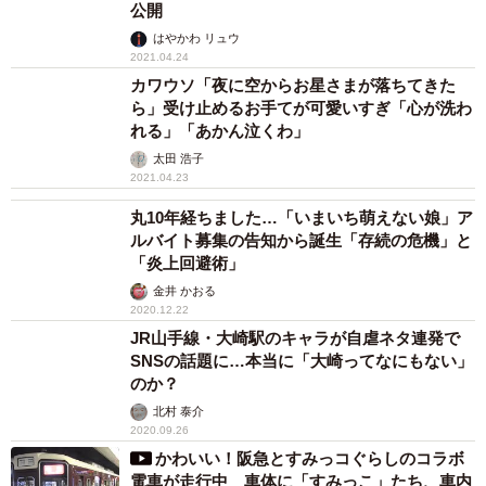
公開
はやかわ リュウ
2021.04.24
カワウソ「夜に空からお星さまが落ちてきた
ら」受け止めるお手てが可愛いすぎ「心が洗わ
れる」「あかん泣くわ」
太田 浩子
2021.04.23
丸10年経ちました…「いまいち萌えない娘」ア
ルバイト募集の告知から誕生「存続の危機」と
「炎上回避術」
金井 かおる
2020.12.22
JR山手線・大崎駅のキャラが自虐ネタ連発で
SNSの話題に…本当に「大崎ってなにもない」
のか？
北村 泰介
2020.09.26
かわいい！阪急とすみっコぐらしのコラボ
電車が走行中 車体に「すみっこ」たち、車内