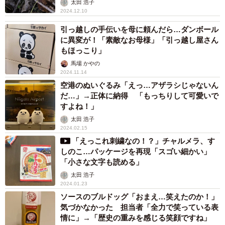
太田 浩子
2024.12.10
引っ越しの手伝いを母に頼んだら…ダンボール
に異変が！「素敵なお母様」「引っ越し屋さん
もほっこり」
馬場 かやの
2024.11.14
空港のぬいぐるみ「えっ…アザラシじゃないん
だ…」→正体に納得 「もっちりして可愛いで
すよね！」
太田 浩子
2024.02.15
「えっこれ刺繍なの！？」チャルメラ、す
しのこ…パッケージを再現「スゴい細かい」
「小さな文字も読める」
太田 浩子
2024.01.23
ソースのブルドッグ「おまえ…笑えたのか！」
気づかなかった 担当者「全力で笑っている表
情に」→「歴史の重みを感じる笑顔ですね」