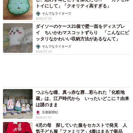
トイにして」「クオリティ高すぎる」
そんでなライターズ
2026.07.25
ダイソーのケース21個で壁一面をディスプレ
イ ちいかわマスコットずらり 「こんなにピ
ッタリなかわいい収納方法があるなんて」
そんでなライターズ
2026.07.10
つぶらな瞳、真っ赤な唇…彩られた「化粧地
蔵」は、江戸時代から いったいどこに？由来
は謎のまま
京都新聞社
2026.07.07
4児の母 探していた服をセカストで発見 人
気子ども服「ファミリア」4着はまるで新品