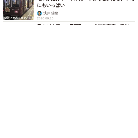
にもいっぱい
浅井 佳穂
2020.09.15
秀吉が今度こそ天下取る 「打倒家康」乱世の
ゆるキャラ界統一へ、調略の日々
浅井 佳穂
2020.09.05
今年でラスト「ゆるキャラグランプリ」出場見
送り相次ぐ中...「最初で最後のエントリー」期
待つなぐ後発キャラ
京都新聞社
2020.08.09
本人も公認！西川貴教さんモデル「飛び出し坊
や」が話題 設置場所にファンが続々
天草 愛理
2020.07.01
「京都の奴は滋賀をなめとる」 強烈”滋賀あ