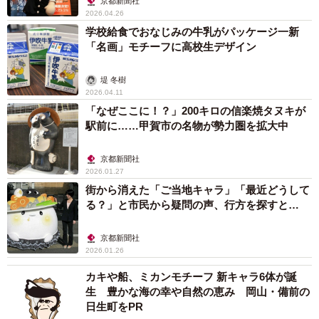
京都新聞社
2026.04.26
学校給食でおなじみの牛乳がパッケージ一新
「名画」モチーフに高校生デザイン
堤 冬樹
2026.04.11
「なぜここに！？」200キロの信楽焼タヌキが
駅前に……甲賀市の名物が勢力圏を拡大中
京都新聞社
2026.01.27
街から消えた「ご当地キャラ」「最近どうして
る？」と市民から疑問の声、行方を探すと…
京都新聞社
2026.01.26
カキや船、ミカンモチーフ 新キャラ6体が誕
生 豊かな海の幸や自然の恵み 岡山・備前の
日生町をPR