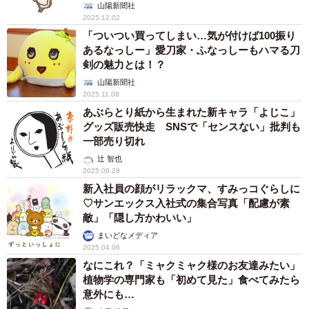
山陽新聞社
2025.12.02
「ついつい買ってしまい…気が付けば100振り
あるなっしー」愛刀家・ふなっしーもハマる刀
剣の魅力とは！？
山陽新聞社
2025.11.08
あぶらとり紙から生まれた新キャラ「よじこ」
グッズ販売快走 SNSで「センスない」批判も
一部売り切れ
辻 智也
2025.06.28
新入社員の顔がリラックマ、すみっコぐらしに
♡サンエックス入社式の集合写真「配慮が素
敵」「隠し方かわいい」
まいどなメディア
2025.04.06
なにこれ？「ミャクミャク様のお友達みたい」
植物学の専門家も「初めて見た」食べてみたら
意外にも…