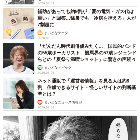
2026.08.09
補助があっても約9割が「夏の電気・ガス代は
重い」と回答…猛暑でも「冷房を控える」人が
7割超に
まいどなデータ
2026.08.08
「だんだん時代劇俳優みたく…」国民的バンド
の55歳ボーカリスト 競馬界の57歳レジェンド
らとの「夏祭り満喫ショット」に驚きの声続々
まいどなトピック
2026.08.08
ネット通販で「運営者情報」を見る人は約8
割 信頼できるサイト・怪しいサイトの判断基
準とは？
まいどなニュース情報部
2026.08.08