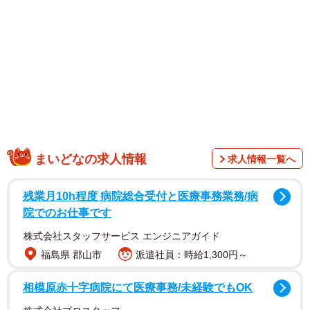
まいどなの求人情報
求人情報一覧へ
残業月10h程度 病院総合受付と医療事務業務/病
院でのお仕事です
1/3
株式会社スタッフサービス エンジニアガイド
大きな目に真っ赤な唇が描かれた化粧地蔵（宮津市川向）
福島県 郡山市
派遣社員：時給1,300円～
丹後や若狭地方などで見られる極彩色の地蔵菩薩（ぼさ
相模原赤十字病院にて医療事務/未経験でもOK
つ）像は「化粧地蔵」と呼ばれる。江戸中期から伝わると