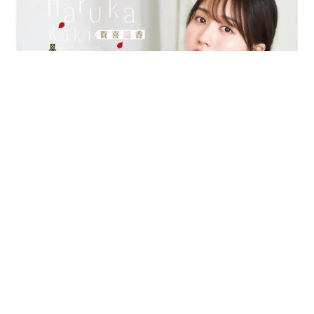
乃木坂46賀喜遥香 5年ぶり週チャン表紙 巻頭グラビアでは
激レアなメガネルームウエア姿
まいどなニュースエンタメ部
2026.08.07
3児の母 43歳女優の肩見せコーデでファンざ
わざわ 「色っぽすぎて思わず二度見」「むっ
かしからずっと可愛い」
まいどなトピック
2026.08.07
あのちゃん、雨の日のショーパン姿に「雨が似
合う」「脚めっちゃきれい！」「水も滴る良い