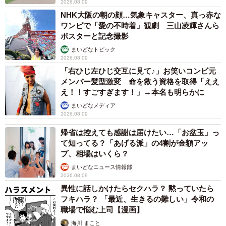
2026.08.09
NHK大阪の朝の顔…気象キャスター、真っ赤な
ワンピで「愛の不時着」観劇 三山凌輝さんら
ポスターと記念撮影
まいどなトピック
2026.08.09
「右ひじ左ひじ交互に見て♪」お笑いコンビ元
メンバー髪型激変 命を救う資格を取得「ええ
え！！すごすぎます！」→本名も明らかに
まいどなメディア
2026.08.09
帰省は控えても感謝は届けたい…「お盆玉」っ
て知ってる？「あげる派」の4割が金額アッ
プ、相場はいくら？
まいどなニュース情報部
2026.08.09
異性に話しかけたらセクハラ？ 黙っていたら
フキハラ？ 「最近、生きるの難しい」令和の
職場で悩む上司【漫画】
海川 まこと