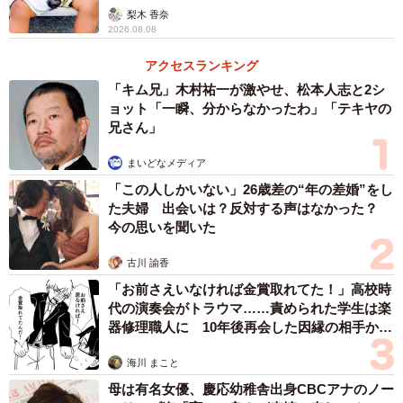
「尊…」
梨木 香奈
2026.08.08
アクセスランキング
3/3
「キム兄」木村祐一が激やせ、松本人志と2シ
ョット「一瞬、分からなかったわ」「テキヤの
兄さん」
まいどなメディア
「この人しかいない」26歳差の“年の差婚”をし
た夫婦 出会いは？反対する声はなかった？
今の思いを聞いた
古川 諭香
「お前さえいなければ金賞取れてた！」高校時
代の演奏会がトラウマ……責められた学生は楽
器修理職人に 10年後再会した因縁の相手から
思わぬ申し出【漫画】
海川 まこと
母は有名女優、慶応幼稚舎出身CBCアナのノー