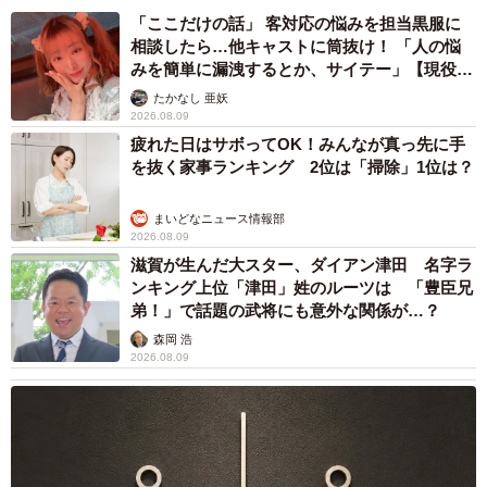
「ここだけの話」 客対応の悩みを担当黒服に
相談したら…他キャストに筒抜け！ 「人の悩
みを簡単に漏洩するとか、サイテー」【現役キ
ャストに取材】
たかなし 亜妖
2026.08.09
疲れた日はサボってOK！みんなが真っ先に手
を抜く家事ランキング 2位は「掃除」1位は？
まいどなニュース情報部
2026.08.09
滋賀が生んだ大スター、ダイアン津田 名字ラ
ンキング上位「津田」姓のルーツは 「豊臣兄
弟！」で話題の武将にも意外な関係が…？
森岡 浩
2026.08.09