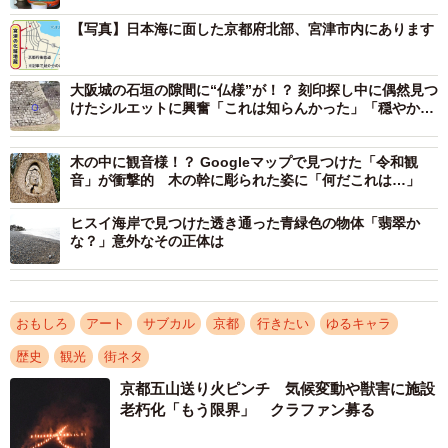
顔や衣服、後光を描く。最近は業者に塗装を依頼する隣組
【写真】日本海に面した京都府北部、宮津市内にあります
もあるとか。
大阪城の石垣の隙間に“仏様”が！？ 刻印探し中に偶然見つ
けたシルエットに興奮「これは知らんかった」「穏やかな
表情に見える」
木の中に観音様！？ Googleマップで見つけた「令和観
音」が衝撃的 木の幹に彫られた姿に「何だこれは…」
ヒスイ海岸で見つけた透き通った青緑色の物体「翡翠か
な？」意外なその正体は
おもしろ
アート
サブカル
京都
行きたい
ゆるキャラ
2/3
歴史
観光
街ネタ
１９体の地蔵がまつられているほこらも（宮津市万年新地）
京都五山送り火ピンチ 気候変動や獣害に施設
老朽化「もう限界」 クラファン募る
どのお地蔵さんも個性があふれている。大きくつぶらな