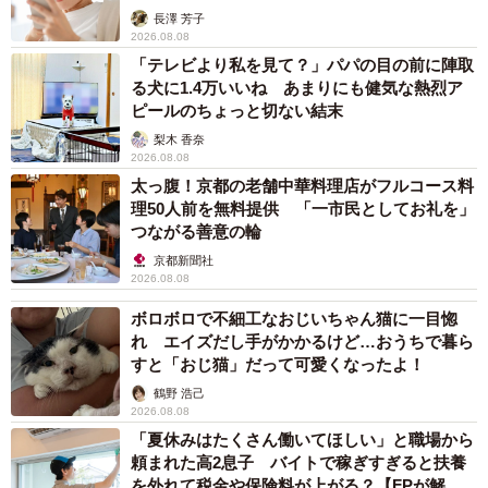
解説】
長澤 芳子
2026.08.08
「テレビより私を見て？」パパの目の前に陣取
る犬に1.4万いいね あまりにも健気な熱烈ア
ピールのちょっと切ない結末
梨木 香奈
2026.08.08
太っ腹！京都の老舗中華料理店がフルコース料
理50人前を無料提供 「一市民としてお礼を」
つながる善意の輪
京都新聞社
2026.08.08
ボロボロで不細工なおじいちゃん猫に一目惚
れ エイズだし手がかかるけど…おうちで暮ら
すと「おじ猫」だって可愛くなったよ！
鶴野 浩己
2026.08.08
「夏休みはたくさん働いてほしい」と職場から
頼まれた高2息子 バイトで稼ぎすぎると扶養
を外れて税金や保険料が上がる？【FPが解