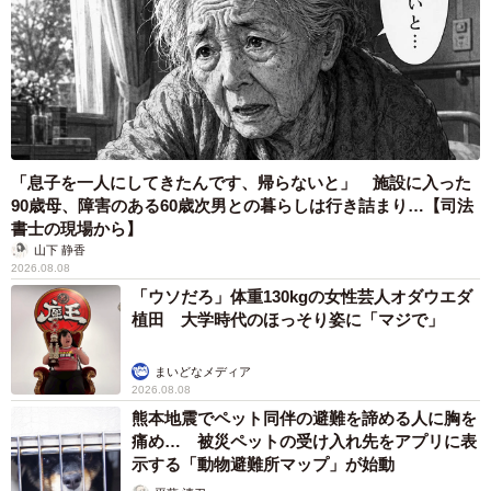
「息子を一人にしてきたんです、帰らないと」 施設に入った
90歳母、障害のある60歳次男との暮らしは行き詰まり…【司法
書士の現場から】
山下 静香
2026.08.08
「ウソだろ」体重130kgの女性芸人オダウエダ
植田 大学時代のほっそり姿に「マジで」
まいどなメディア
2026.08.08
熊本地震でペット同伴の避難を諦める人に胸を
痛め… 被災ペットの受け入れ先をアプリに表
示する「動物避難所マップ」が始動