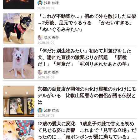
瞳に真っ赤な唇。笑みをこぼしたり、子どもを抱えたり。
浅井 佳穂
2026.08.09
宮津の化粧地蔵を紹介する本「宮津のお地蔵さん たたず
「これが不動柴か…」初めて外を散歩した豆柴
み 坐り 微笑んで」の著者、大城戸晴美さん（６６）＝
→2分後、足元でうるうる 「かわいすぎる」
同市本町＝は「あがめる対象に色を塗ってしまうところが
「ぬいぐるみみたい」
特徴的で、それぞれに遊び心が見える」。
梨木 香奈
2026.08.09
「体だけ別生物みたい」初めて川遊びをした
お地蔵さんに見守られる子どもたちも個性を大切に、健
犬、濡れた直後の激変ぶりが話題 「新種
やかに育ってほしい。
だ！」「河童だ」「毛刈りされたあとの羊」
梨木 香奈
2026.08.09
京都の百貨店が開催のお化け屋敷のお化けにモ
デルがいる 比叡山延暦寺の僧侶が語る伝説と
は
浅井 佳穂
2026.08.08
12歳の愛犬に変化 1歳息子の膝で甘える初め
て見せる姿に反響 これまで「見守る立場」だ
ったのに…「頭ポンポンが愛に満ちている」