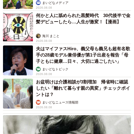
まいどなメディア
2026.08.08
何かと人に舐められた黒髪時代 30代後半で金
髪デビューしたら…人生が激変！【漫画】
海川 まこと
2026.08.08
夫はマイファスHiro、義父母も義兄も超有名歌
手の28歳モデル兼俳優が第1子出産を報告「母
子ともに健康…日々、大切に過ごしたい」
まいどなトピック
2026.08.08
お盆明けは介護相談が3割増加 帰省時に確認
したい「離れて暮らす親の異変」チェックポイ
ントは？
まいどなニュース情報部
2026.08.08