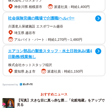
株式会社プロスタッフ
されるが、なぜ化粧されるようになったのかは定かでな
神奈川県 相模原市
派遣社員：時給1,400円
い。
社会保険完備の職場で介護職/ヘルパー
介護老人保健施設 エスポワール越谷
埼玉県 越谷市
アルバイト・パート：時給1,270円～1,480円
エアコン部品の製造スタッフ・水土日祝休み/週4
日勤務/残業無し
株式会社ホットスタッフ稲沢
愛知県 あま市
派遣社員：時給1,150円
Sponsored by
宮津市内に２００カ所以上あるほこらは主に隣組が守
おすすめニュース
り、お地蔵さんに子どもの安寧や家内安全を祈願する。毎
【写真】大きな目に真っ赤な唇…「化粧地蔵」をアップで
夏の地蔵盆が近づくと化粧を落とし、子どもたちが新たな
見る