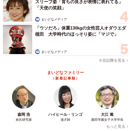
スリーブ姿「育ちの良さが表情に表れてる」
「天使の笑顔」
まいどなメディア
「ウソだろ」体重130kgの女性芸人オダウエダ
植田 大学時代のほっそり姿に「マジで」
まいどなメディア
６位以降を見る
まいどなファミリー
（新着記事順）
森岡 浩
ハイヒール・リンゴ
大江 篤
姓氏研究家
漫才師
園田学園女子大学学長
もっと見る