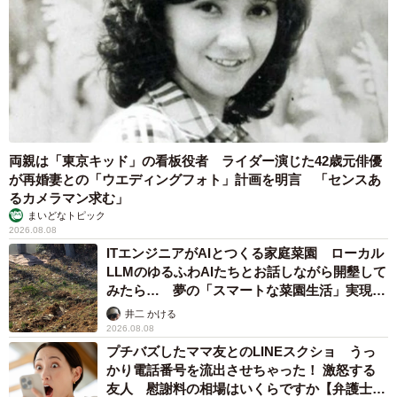
両親は「東京キッド」の看板役者 ライダー演じた42歳元俳優
が再婚妻との「ウエディングフォト」計画を明言 「センスあ
るカメラマン求む」
まいどなトピック
2026.08.08
ITエンジニアがAIとつくる家庭菜園 ローカル
LLMのゆるふわAIたちとお話しながら開墾して
みたら… 夢の「スマートな菜園生活」実現な
るか
井二 かける
2026.08.08
プチバズしたママ友とのLINEスクショ うっ
かり電話番号を流出させちゃった！ 激怒する
友人 慰謝料の相場はいくらですか【弁護士が