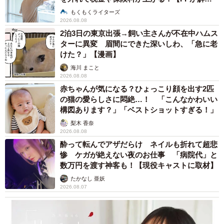
説】
もくもくライターズ
2026.08.08
2泊3日の東京出張→飼い主さんが不在中ハムス
ターに異変 眉間にできた深いしわ、「急に老
けた？」【漫画】
海川 まこと
2026.08.08
赤ちゃんが気になる？ひょっこり顔を出す2匹
の猫の愛らしさに悶絶…！ 「こんなかわいい
構図あります？」「ベストショットすぎる！」
梨木 香奈
2026.08.08
酔って転んでアザだらけ ネイルも折れて超悲
惨 ケガが絶えない夜のお仕事 「病院代」と
数万円を渡す神客も！【現役キャストに取材】
たかなし 亜妖
2026.08.07