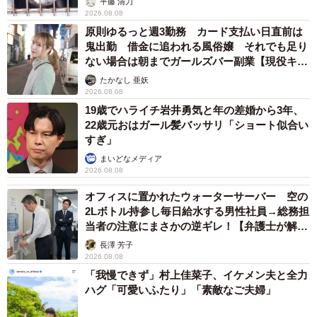
平藤 清刀
2026.08.08
原則ゆるっと週3勤務 カード支払い日直前は
鬼出勤 借金に追われる風俗嬢 それでも足り
ない場合は朝までガールズバー副業【現役キャ
ストに取材】
たかなし 亜妖
2026.08.08
19歳でハライチ岩井勇気と年の差婚から3年、
22歳元おはガール髪バッサリ「ショート似合い
すぎ」
まいどなメディア
2026.08.08
オフィスに置かれたウォーターサーバー 空の
2Lボトル持参し毎日給水する男性社員→総務担
当者の注意にまさかの逆ギレ！【弁護士が解
説】
長澤 芳子
2026.08.08
「我慢できず」村上佳菜子、イケメン夫と全力
ハグ「可愛いふたり」「素敵なご夫婦」