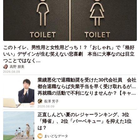
このトイレ、男性用と女性用どっち！？「おしゃれ」で「格好
いい」デザインが生む笑えない悲喜劇 本当に大事なのは目立
つことではなく…
高野 朋美
2026.08.09
業績悪化で退職勧奨を受けた30代会社員 会社
都合退職ならば失業手当を早く受け取れるが…
再就職の活動で不利になりませんか？【キャリ
アカウンセラーが解説】
長澤 芳子
2026.08.09
正直しんどい夏のレジャーランキング、3位
「帰省」、2位「バーベキュー」を抑えた1位
は？
まいどなデータ