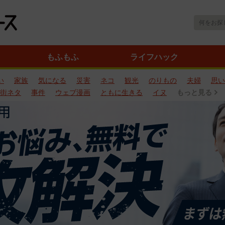
もふもふ
ライフハック
い
家族
気になる
災害
ネコ
観光
のりもの
夫婦
思い
街ネタ
事件
ウェブ漫画
ともに生きる
イヌ
もっと見る