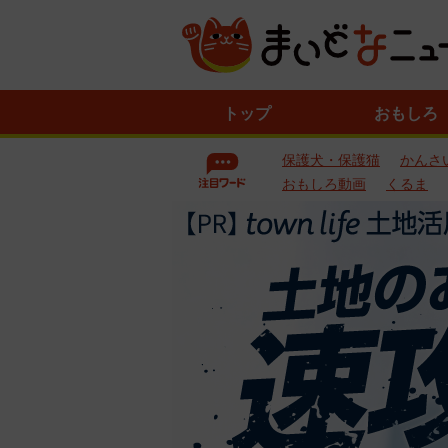
ニ
トップ
おもしろ
ュ
ー
保護犬・保護猫
かんさ
ス
一
おもしろ動画
くるま
覧