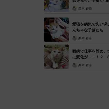
婦を救った子猫が“希
梨木 香奈
愛猫を病気で失い深
んちゃな子猫たち
梨木 香奈
難病で仕事を辞め、
に変化が……！？ 
梨木 香奈