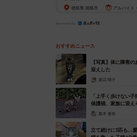
徳島県 徳島市
アルバイト・
Sponsored by
おすすめニュース
【写真】体に障害の
迎えした
渡辺 晴子
「上手く歩けない子
保護猫、家族に迎え
梨木 香奈
立て続けに3匹も…