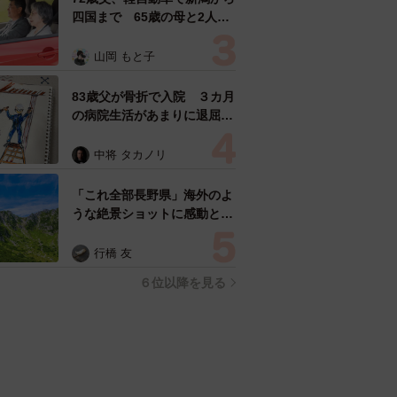
四国まで 65歳の母と2人で
3泊4日の旅 パーキングの休
憩まで分刻み… 「大学生で
山岡 もと子
も組まねえよ！」
83歳父が骨折で入院 ３カ月
の病院生活があまりに退屈で
「画用紙と色鉛筆持ってこ
い！」→スケッチブックを見
中将 タカノリ
た家族が仰天「これ、売れま
すよ…」
「これ全部長野県」海外のよ
うな絶景ショットに感動と反
響「離れてからいいところだ
ったんだって気づいた」
行橋 友
６位以降を見る