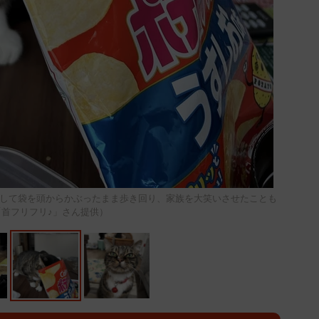
して袋を頭からかぶったまま歩き回り、家族を大笑いさせたことも
「首フリフリ♪」さん提供）