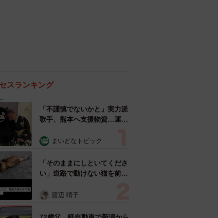
セスランキング
「不謹慎でないかと」実力派
歌手、熊本へ支援物資…運搬
トラックの車体デザインにた
めらい 「痛いほど伝わる」
まいどなトピック
「行動され立派」
「そのままにしといてくださ
い」道路で動けない猫を前に
返された一言… 懸命に生き
ようとした4日間 「命の重
渡辺 晴子
さはみんな同じ」保護団体代
表の訴え
72歳父、軽自動車で新潟から