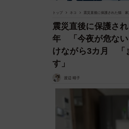
トップ
ネコ
震災直後に保護された猫 家
震災直後に保護され
年 「今夜が危ない
けながら3カ月 「
す」
渡辺 晴子