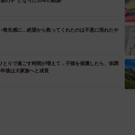
望の子”となった10年の軌跡
い喪失感に…絶望から救ってくれたのは不意に現れたや
ひとりで過ごす時間が増えて→子猫を保護したら、体調
8年後は大家族へと成長