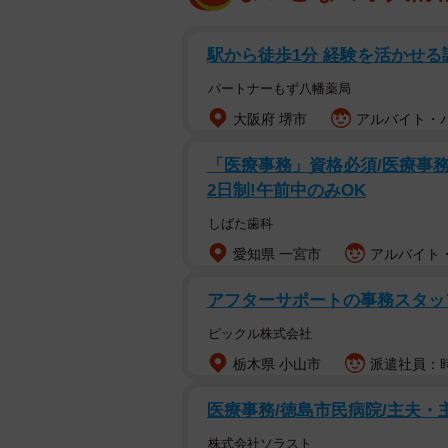
駅から徒歩1分 経験を活かせ
パートナーもず八幡薬局
大阪府 堺市
アルバイト・パ
「医療事務」資格必須/医療事務/
2日制!午前中のみOK
しばた歯科
愛知県 一宮市
アルバイト・
アフターサポートの事務スタ
ピックル株式会社
栃木県 小山市
派遣社員：時
医療事務/徳島市民病院/主夫・
株式会社ソラスト