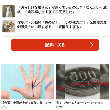
「誇らしげな猫さん」が座っていたのは？「なんという威
厳」「違和感なさすぎて二度見した」
猫草バトル勃発「俺のだ！」「いや俺のだ！」兄弟猫の真
剣勝負「いい顔すぎる」「表情良すぎる」
記事に戻る
【当選】金運が上がる直前に起こるサ
宝くじ当たる人は“たまたま”じゃな
イン
い?!