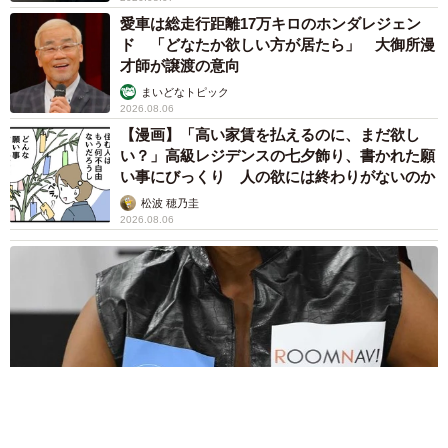
愛車は総走行距離17万キロのホンダレジェン
ド 「どなたか欲しい方が居たら」 大御所漫
才師が譲渡の意向
まいどなトピック
2026.08.06
【漫画】「高い家賃を払えるのに、まだ欲し
い？」高級レジデンスの七夕飾り、書かれた願
い事にびっくり 人の欲には終わりがないのか
松波 穂乃圭
2026.08.06