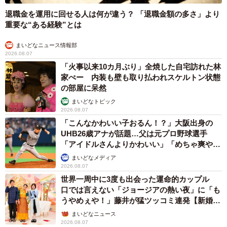
退職金を運用に回せる人は何が違う？ 「退職金額の多さ」より
重要な“ある経験”とは
まいどなニュース情報部
2026.08.07
「火事以来10カ月ぶり」全焼した自宅訪れた林
家ぺー 内装も壁も取り払われスケルトン状態
の部屋に呆然
まいどなトピック
2026.08.07
「こんなかわいい子おるん！？」大阪出身の
UHB26歳アナが話題…父は元プロ野球選手
「アイドルさんよりかわいい」「めちゃ爽や
か」
まいどなメディア
2026.08.07
世界一周中に3度も出会った運命的カップル
口では言えない「ジョージアの熱い夜」に「も
うやめぇや！」藤井が猛ツッコミ連発【新婚さ
ん】
まいどなニュース
2026.08.07