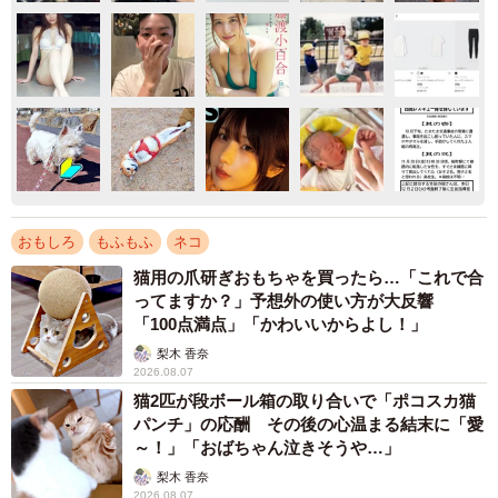
おもしろ
もふもふ
ネコ
猫用の爪研ぎおもちゃを買ったら…「これで合
ってますか？」予想外の使い方が大反響
「100点満点」「かわいいからよし！」
梨木 香奈
2026.08.07
猫2匹が段ボール箱の取り合いで「ポコスカ猫
パンチ」の応酬 その後の心温まる結末に「愛
～！」「おばちゃん泣きそうや…」
梨木 香奈
2026.08.07