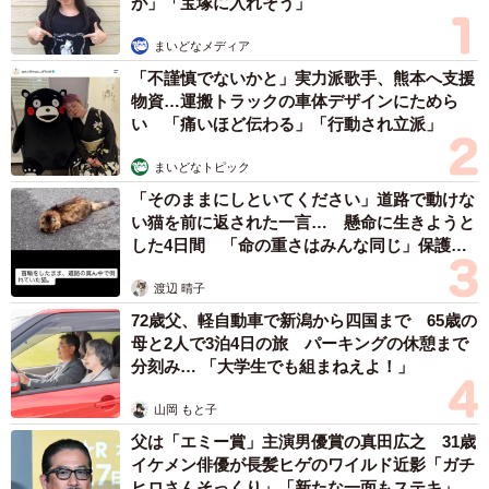
が」「宝塚に入れそう」
まいどなメディア
「不謹慎でないかと」実力派歌手、熊本へ支援
物資…運搬トラックの車体デザインにためら
い 「痛いほど伝わる」「行動され立派」
まいどなトピック
「そのままにしといてください」道路で動けな
い猫を前に返された一言… 懸命に生きようと
した4日間 「命の重さはみんな同じ」保護団
体代表の訴え
渡辺 晴子
72歳父、軽自動車で新潟から四国まで 65歳の
母と2人で3泊4日の旅 パーキングの休憩まで
分刻み… 「大学生でも組まねえよ！」
山岡 もと子
父は「エミー賞」主演男優賞の真田広之 31歳
イケメン俳優が長髪ヒゲのワイルド近影「ガチ
ヒロさんそっくり」「新たな一面もステキ」