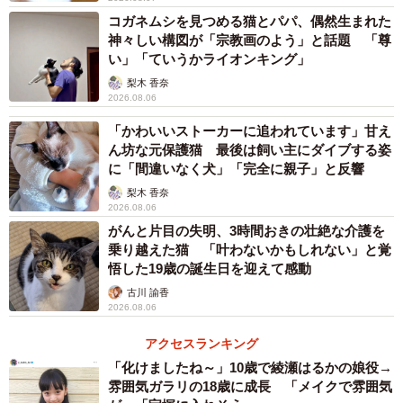
コガネムシを見つめる猫とパパ、偶然生まれた
神々しい構図が「宗教画のよう」と話題 「尊
い」「ていうかライオンキング」
梨木 香奈
2026.08.06
「かわいいストーカーに追われています」甘え
ん坊な元保護猫 最後は飼い主にダイブする姿
に「間違いなく犬」「完全に親子」と反響
梨木 香奈
2026.08.06
がんと片目の失明、3時間おきの壮絶な介護を
乗り越えた猫 「叶わないかもしれない」と覚
悟した19歳の誕生日を迎えて感動
古川 諭香
2026.08.06
アクセスランキング
「化けましたね～」10歳で綾瀬はるかの娘役→
雰囲気ガラリの18歳に成長 「メイクで雰囲気