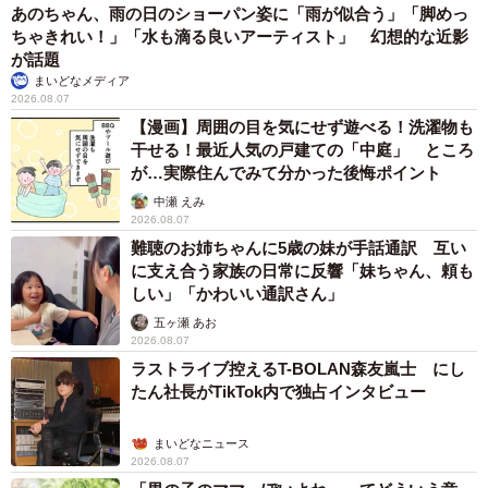
あのちゃん、雨の日のショーパン姿に「雨が似合う」「脚めっ
ちゃきれい！」「水も滴る良いアーティスト」 幻想的な近影
が話題
まいどなメディア
2026.08.07
【漫画】周囲の目を気にせず遊べる！洗濯物も
干せる！最近人気の戸建ての「中庭」 ところ
が…実際住んでみて分かった後悔ポイント
中瀬 えみ
2026.08.07
難聴のお姉ちゃんに5歳の妹が手話通訳 互い
に支え合う家族の日常に反響「妹ちゃん、頼も
しい」「かわいい通訳さん」
五ヶ瀬 あお
2026.08.07
ラストライブ控えるT-BOLAN森友嵐士 にし
たん社長がTikTok内で独占インタビュー
まいどなニュース
2026.08.07