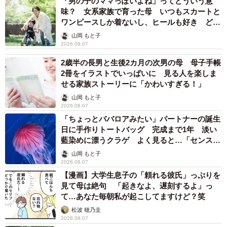
「男の子のママっぽいよね」ってどういう意
味？ 女系家族で育った母 いつもスカートと
ワンピースしか着ないし、ヒールも好き どの
へんが…
山岡 もと子
2026.08.07
2歳半の長男と生後2カ月の次男の母 母子手帳
2冊をイラストでいっぱいに 見る人を楽しま
せる家族ストーリーに「かわいすぎる！」
山岡 もと子
2026.08.07
「ちょっとババロアみたい」パートナーの誕生
日に手作りトートバッグ 完成まで1年 淡い
藍染めに漂うクラゲ よく見ると…「センスす
ごい」
山岡 もと子
2026.08.07
【漫画】大学生息子の「頼れる彼氏」っぷりを
見て母は絶句 「起きなよ、遅刻するよ」っ
て…あなた毎朝私が起こしてますけど？笑
松波 穂乃圭
2026.08.07