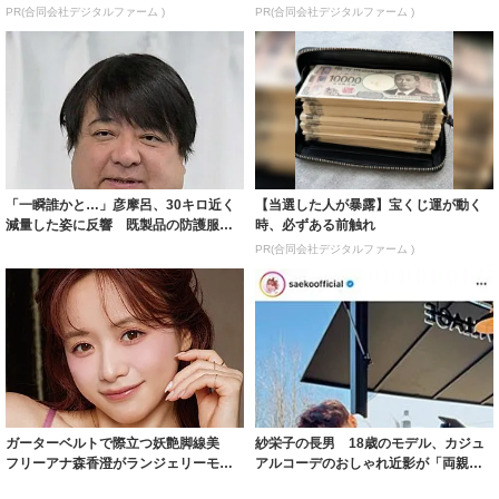
PR(合同会社デジタルファーム )
PR(合同会社デジタルファーム )
「一瞬誰かと…」彦摩呂、30キロ近く
【当選した人が暴露】宝くじ運が動く
減量した姿に反響 既製品の防護服が
時、必ずある前触れ
着られると...
PR(合同会社デジタルファーム )
ガーターベルトで際立つ妖艶脚線美
紗栄子の長男 18歳のモデル、カジュ
フリーアナ森香澄がランジェリーモデ
アルコーデのおしゃれ近影が「両親の
ルに ｢PE...
いいとこ取...