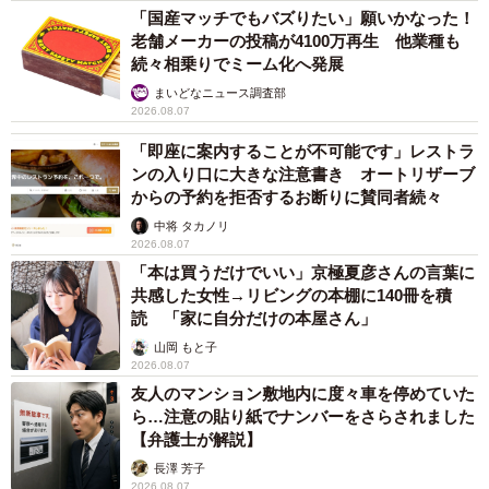
「国産マッチでもバズりたい」願いかなった！
老舗メーカーの投稿が4100万再生 他業種も
続々相乗りでミーム化へ発展
まいどなニュース調査部
2026.08.07
「即座に案内することが不可能です」レストラ
ンの入り口に大きな注意書き オートリザーブ
からの予約を拒否するお断りに賛同者続々
中将 タカノリ
2026.08.07
「本は買うだけでいい」京極夏彦さんの言葉に
共感した女性→リビングの本棚に140冊を積
読 「家に自分だけの本屋さん」
山岡 もと子
2026.08.07
友人のマンション敷地内に度々車を停めていた
ら…注意の貼り紙でナンバーをさらされました
【弁護士が解説】
長澤 芳子
2026.08.07