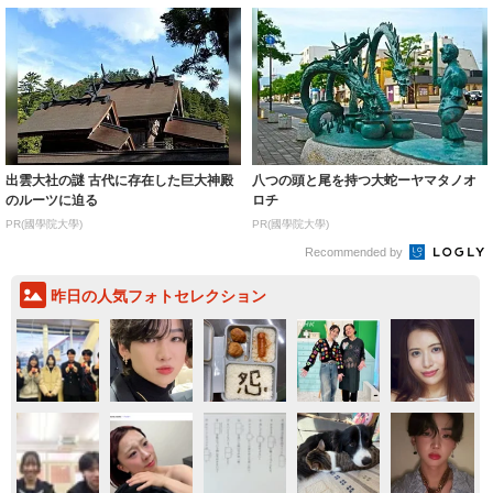
出雲大社の謎 古代に存在した巨大神殿
八つの頭と尾を持つ大蛇ーヤマタノオ
のルーツに迫る
ロチ
PR(國學院大學)
PR(國學院大學)
Recommended by
昨日の人気フォトセレクション