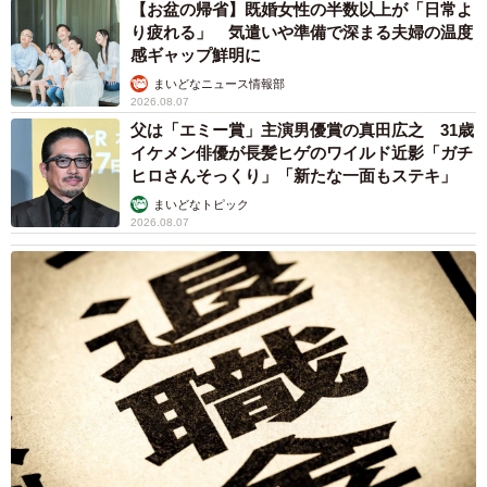
【お盆の帰省】既婚女性の半数以上が「日常よ
り疲れる」 気遣いや準備で深まる夫婦の温度
感ギャップ鮮明に
まいどなニュース情報部
2026.08.07
父は「エミー賞」主演男優賞の真田広之 31歳
イケメン俳優が長髪ヒゲのワイルド近影「ガチ
ヒロさんそっくり」「新たな一面もステキ」
まいどなトピック
2026.08.07