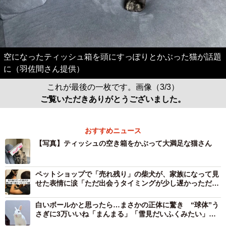
空になったティッシュ箱を頭にすっぽりとかぶった猫が話題
に（羽佐間さん提供）
これが最後の一枚です。画像（3/3）
ご覧いただきありがとうございました。
おすすめニュース
【写真】ティッシュの空き箱をかぶって大満足な猫さん
ペットショップで「売れ残り」の柴犬が、家族になって見
せた表情に涙「ただ出会うタイミングが少し遅かっただ
け」
白いボールかと思ったら…まさかの正体に驚き “球体”う
さぎに3万いいね「まんまる」「雪見だいふくみたい」
「奇跡の一枚」