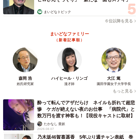
まいどなトピック
６位以降を見る
まいどなファミリー
（新着記事順）
森岡 浩
ハイヒール・リンゴ
大江 篤
姓氏研究家
漫才師
園田学園女子大学学長
もっと見る
酔って転んでアザだらけ ネイルも折れて超悲
惨 ケガが絶えない夜のお仕事 「病院代」と
数万円を渡す神客も！【現役キャストに取材】
たかなし 亜妖
2026.08.07
乃木坂46賀喜遥香 5年ぶり週チャン表紙 巻