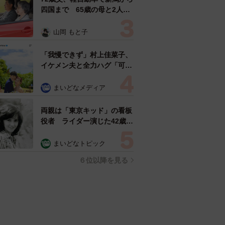
四国まで 65歳の母と2人で
3泊4日の旅 パーキングの休
憩まで分刻み… 「大学生で
山岡 もと子
も組まねえよ！」
「我慢できず」村上佳菜子、
イケメン夫と全力ハグ「可愛
いふたり」「素敵なご夫婦」
まいどなメディア
両親は「東京キッド」の看板
役者 ライダー演じた42歳元
俳優が再婚妻との「ウエディ
ングフォト」計画を明言
まいどなトピック
「センスあるカメラマン求
６位以降を見る
む」