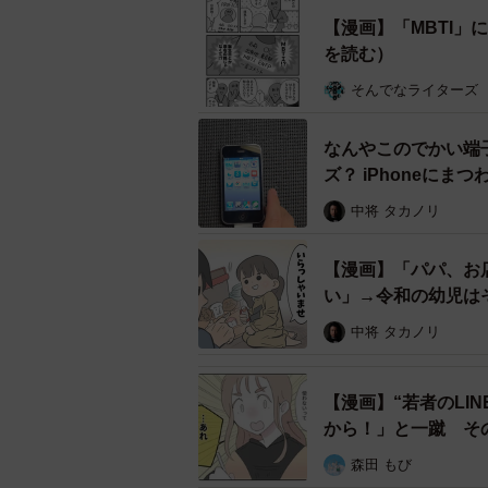
「あさみA」さんが描
【漫画】「MBTI
を読む）
投稿主は、SNSで絵日記漫画を更新し
ションギャップを感じた日」という
そんでなライターズ
画を投稿しました。
なんやこのでかい端
漫画で描かれているのは、新入社員
ズ？ iPhoneに
介資料に「MBTI」の文字を見つけ
中将 タカノリ
さみさんのMBTIは何すか？」「M
残されたように焦る様子も描かれて
【漫画】「パパ、お
い」→令和の幼児は
中将 タカノリ
【漫画】“若者のLI
から！」と一蹴 そ
森田 もび