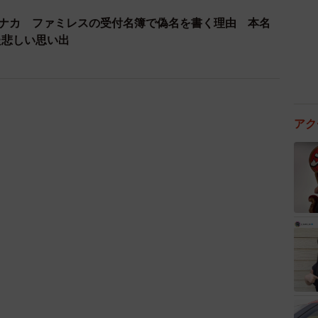
タナカ ファミレスの受付名簿で偽名を書く理由 本名
た悲しい思い出
アク
3/3
ージです（sasamidaisuki/adobe.stock）
もとに16種類の性格タイプに分類する診断ツールで、
ルファベット4文字で表したもの。近年、特に若い世代を