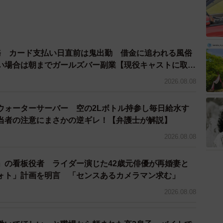
けとして広く使われるようになっています。
ール項目といえば誕生日や血液型、星座、趣味、座右の
にMBTIが当然のように入っていたことでジェネレー
務 カード支払い日直前は鬼出勤 借金に追われる風俗
絵日記漫画にしようと思い立ったのだとか。コメント欄
い場合は朝までガールズバー副業【現役キャストに取
いに戸惑いを覚える声も目立ちました。
2026.08.08
、『昔は（性格診断といえば）血液型だった』『動物占
ウォーターサーバー 空の2Lボトル持参し毎日給水す
BTIに対して馴染みのない同じような感覚の方がたく
当者の注意にまさかの逆ギレ！【弁護士が解説】
2026.08.08
がかなり身近なものになっていることも知り、あらため
」の看板役者 ライダー演じた42歳元俳優が再婚妻と
ォト」計画を明言 「センスあるカメラマン求む」
2026.08.08
MBTI診断を受けることを考えたというあさみさんで
です。