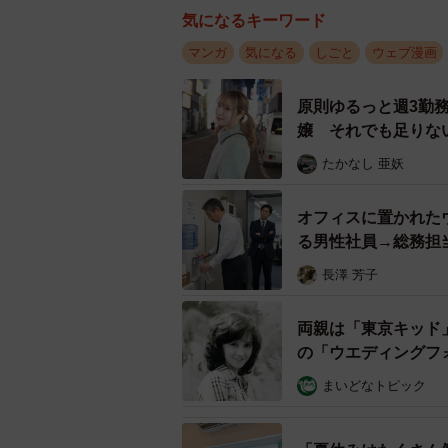
中心に自己紹介や会話のきっか
気になるキーワード
マンガ
気になる
しごと
ウェブ漫画
あさみさんは、自己紹介のプロフィ
銘などのイメージがあったそう。そこ
原則ゆるっと週3勤
ションギャップを感じ、その驚きを
嬢 それでも足りな
では、あさみさん同様に世代間の違
材】
たかなし 亜妖
「いただいたコメントを見ていると
オフィスに置かれた
いみたいなものなのかな？』など、M
る男性社員→総務担
さんいて安心しました」
長澤 芳子
一方で、若い世代にとってはMBTI
両親は「東京キッド
て面白いと感じたといいます。
の「ウエディングフ
まいどなトピック
今回の出来事をきっかけに、自分でも
すが、実際には診断しなかったそう