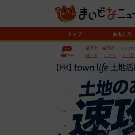
ニ
トップ
おもしろ
ュ
ー
保護犬・保護猫
かんさ
ス
一
思い出
しごと
ともに
覧