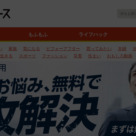
もふもふ
ライフハック
い
家族
気になる
ビフォーアフター
買ってみたい
夫婦
生きる
スポーツ
ファッション
災害
住まい
おもしろ動画