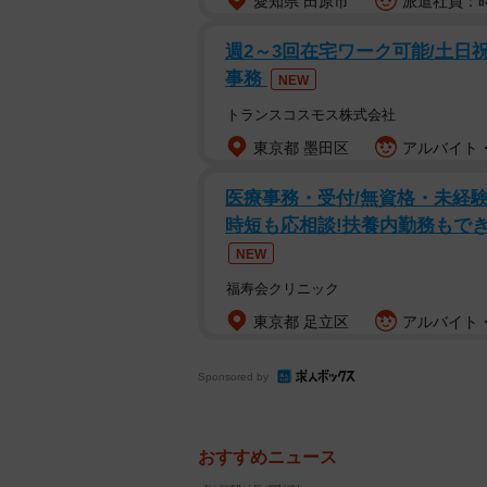
愛知県 田原市
派遣社員：時給
週2～3回在宅ワーク可能/土日
事務
NEW
トランスコスモス株式会社
東京都 墨田区
アルバイト・
医療事務・受付/無資格・未経験
時短も応相談!扶養内勤務もでき
NEW
福寿会クリニック
東京都 足立区
アルバイト・
Sponsored by
おすすめニュース