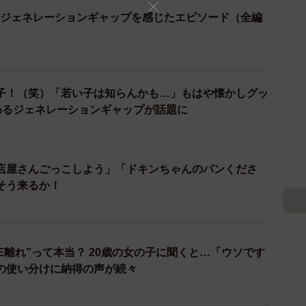
いた漫画／あさみAさん（@wattant）提供
」にジェネレーションギャップを感じたエピソード（全編
ている「あさみA」さん（@wattant）。「ジェネレー
文言とともに、新入生との交流会での体験談を描いた漫
子！（笑）「若い子は知らんかも…」もはや懐かしグッ
との交流会に参加したあさみさんが、研修で使う自己紹
まつわるジェネレーションギャップが話題に
、思わず「MBTI！？」と驚く場面。さらに周囲から「あ
BTI知らないの？」と声をかけられ、自分だけ流行に取り
います。
店屋さんごっこしよう」「ドキンちゃんのパンくださ
そう来るか！
NE離れ”って本当？ 20歳の女の子に聞くと…「ウソです
の使い分けに納得の声が続々