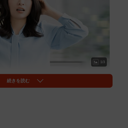
1/3
の画像はイメージです（Trickster*/adobe.stock）
続きを読む
で自己紹介資料を見ていた女性が目にしたのは、名前や
い「MBTI：ENFP」の文字。自己紹介の項目として当
光景にジェネレーションギャップを感じたエピソードを
ッションを記録し、反響を呼んでいます。