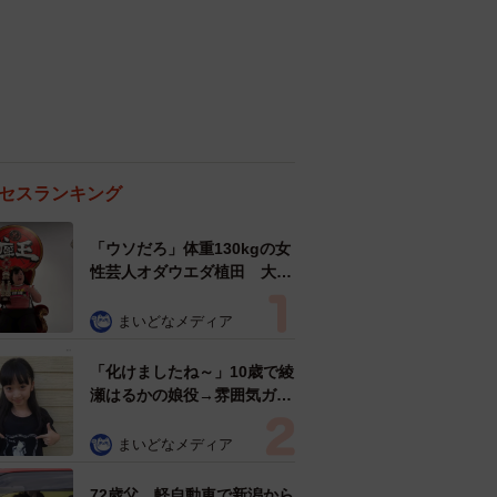
セスランキング
「ウソだろ」体重130kgの女
性芸人オダウエダ植田 大学
時代のほっそり姿に「マジ
で」
まいどなメディア
「化けましたね～」10歳で綾
瀬はるかの娘役→雰囲気ガラ
リの18歳に成長 「メイクで
雰囲気が」「宝塚に入れそ
まいどなメディア
う」
72歳父、軽自動車で新潟から