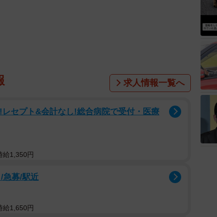
報
求人情報一覧へ
休!レセプト&会計なし!総合病院で受付・医療
給1,350円
/急募/駅近
給1,650円