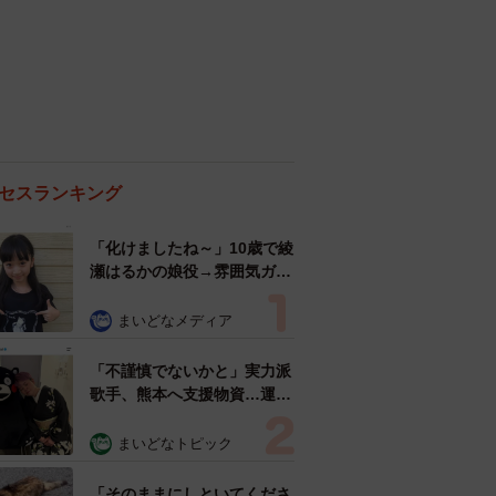
セスランキング
「化けましたね～」10歳で綾
瀬はるかの娘役→雰囲気ガラ
リの18歳に成長 「メイクで
雰囲気が」「宝塚に入れそ
まいどなメディア
う」
「不謹慎でないかと」実力派
歌手、熊本へ支援物資…運搬
トラックの車体デザインにた
めらい 「痛いほど伝わる」
まいどなトピック
「行動され立派」
「そのままにしといてくださ