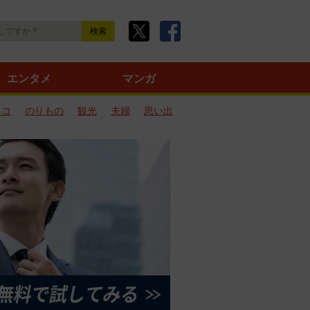
エンタメ
マンガ
ネコ
のりもの
観光
夫婦
思い出