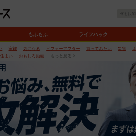
もふもふ
ライフハック
い
家族
気になる
ビフォーアフター
買ってみたい
災害
住まい
おもしろ動画
もっと見る