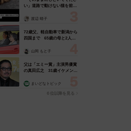
い」道路で動けない猫を前に
返された一言… 懸命に生き
ようとした4日間 「命の重
渡辺 晴子
さはみんな同じ」保護団体代
表の訴え
72歳父、軽自動車で新潟から
四国まで 65歳の母と2人で
3泊4日の旅 パーキングの休
憩まで分刻み… 「大学生で
山岡 もと子
も組まねえよ！」
父は「エミー賞」主演男優賞
の真田広之 31歳イケメン俳
優が長髪ヒゲのワイルド近影
「ガチヒロさんそっくり」
まいどなトピック
「新たな一面もステキ」
６位以降を見る