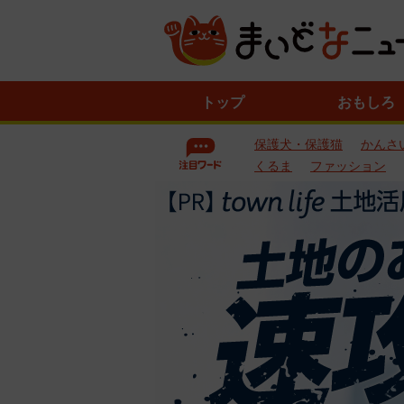
ニ
トップ
おもしろ
ュ
ー
保護犬・保護猫
かんさ
ス
一
くるま
ファッション
覧