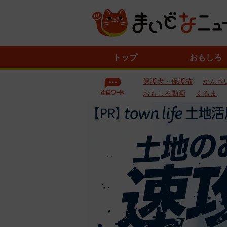
ニ
トップ
おもしろ
ュ
ー
保護犬・保護猫
かんさ
ス
一
おもしろ動画
くるま
覧