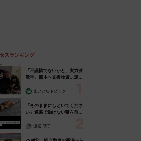
セスランキング
「不謹慎でないかと」実力派
歌手、熊本へ支援物資…運搬
トラックの車体デザインにた
めらい 「痛いほど伝わる」
まいどなトピック
「行動され立派」
「そのままにしといてくださ
い」道路で動けない猫を前に
返された一言… 懸命に生き
ようとした4日間 「命の重
渡辺 晴子
さはみんな同じ」保護団体代
表の訴え
72歳父、軽自動車で新潟から