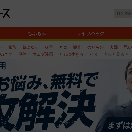
もふもふ
ライフハック
い
家族
気になる
災害
ネコ
観光
のりもの
夫婦
思い
街ネタ
事件
ウェブ漫画
ともに生きる
イヌ
もっと見る