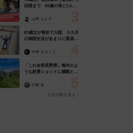
四国まで 65歳の母と2人で
3泊4日の旅 パーキングの休
憩まで分刻み… 「大学生で
山岡 もと子
も組まねえよ！」
83歳父が骨折で入院 ３カ月
の病院生活があまりに退屈で
「画用紙と色鉛筆持ってこ
い！」→スケッチブックを見
中将 タカノリ
た家族が仰天「これ、売れま
すよ…」
「これ全部長野県」海外のよ
うな絶景ショットに感動と反
響「離れてからいいところだ
ったんだって気づいた」
行橋 友
６位以降を見る