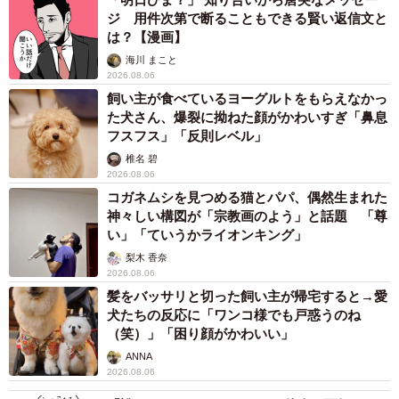
ジ 用件次第で断ることもできる賢い返信文と
は？【漫画】
海川 まこと
2026.08.06
飼い主が食べているヨーグルトをもらえなかっ
た犬さん、爆裂に拗ねた顔がかわいすぎ「鼻息
フスフス」「反則レベル」
7/7
椎名 碧
60歳以降も働き続けるために必要な環境（提供画像）
2026.08.06
コガネムシを見つめる猫とパパ、偶然生まれた
神々しい構図が「宗教画のよう」と話題 「尊
ブルーカラー職の労働者が60歳を過ぎても安心して働き続
い」「ていうかライオンキング」
けるためには、企業側にどのような環境が求められている
梨木 香奈
のでしょうか。
2026.08.06
髪をバッサリと切った飼い主が帰宅すると→愛
調査の結果、「60歳以上のベテランが活躍している実績」
犬たちの反応に「ワンコ様でも戸惑うのね
（笑）」「困り顔がかわいい」
（38.5％）が最も多くなり、身近にロールモデルとなる先
ANNA
輩がいることで具体的な将来像を描きやすくなり、安心感
2026.08.06
につながる様子が見て取れました。