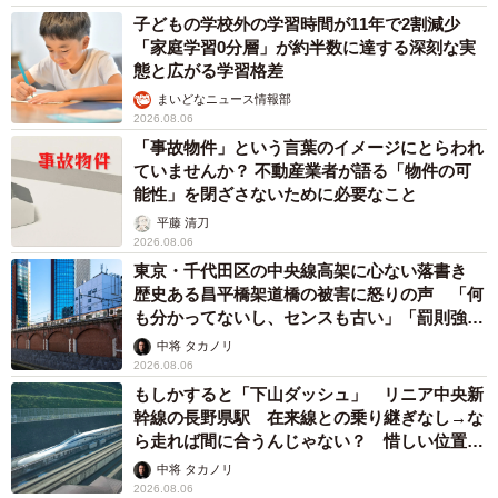
子どもの学校外の学習時間が11年で2割減少
「家庭学習0分層」が約半数に達する深刻な実
態と広がる学習格差
まいどなニュース情報部
2026.08.06
「事故物件」という言葉のイメージにとらわれ
ていませんか？ 不動産業者が語る「物件の可
能性」を閉ざさないために必要なこと
平藤 清刀
2026.08.06
東京・千代田区の中央線高架に心ない落書き
歴史ある昌平橋架道橋の被害に怒りの声 「何
も分かってないし、センスも古い」「罰則強化
して」
中将 タカノリ
2026.08.06
もしかすると「下山ダッシュ」 リニア中央新
幹線の長野県駅 在来線との乗り継ぎなし→な
ら走れば間に合うんじゃない？ 惜しい位置関
係が反響
中将 タカノリ
2026.08.06