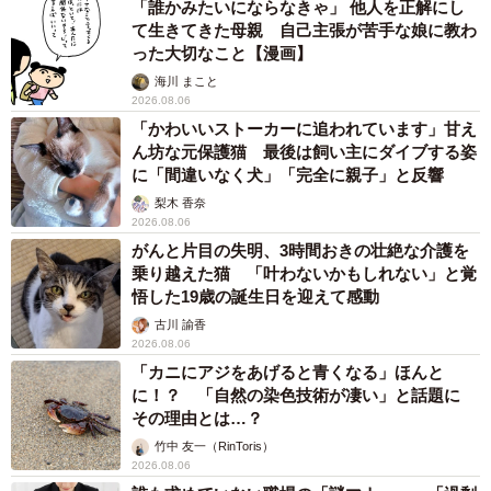
「誰かみたいにならなきゃ」 他人を正解にし
て生きてきた母親 自己主張が苦手な娘に教わ
次点は「週3日勤務や短時間勤務などの柔軟なシフト制」
った大切なこと【漫画】
（37.8％）で、年齢や体調の変化に合わせて働き方をグラ
海川 まこと
2026.08.06
デーションのように調整できる仕組みが求められているこ
「かわいいストーカーに追われています」甘え
とがわかりました。
ん坊な元保護猫 最後は飼い主にダイブする姿
に「間違いなく犬」「完全に親子」と反響
◇ ◇
梨木 香奈
2026.08.06
調査を実施した同社は、「2026年4月には、在職老齢年金
がんと片目の失明、3時間おきの壮絶な介護を
乗り越えた猫 「叶わないかもしれない」と覚
制度の基準額引き上げが施行され、60歳以上が働きながら
悟した19歳の誕生日を迎えて感動
年金を受け取りやすくなるなど、国としても高齢者の長期
古川 諭香
就業を後押しする制度整備を進めています。企業には、単
2026.08.06
なる雇用継続だけでなく、年齢やライフステージに応じて
「カニにアジをあげると青くなる」ほんと
に！？ 「自然の染色技術が凄い」と話題に
無理なく働ける環境づくりや、経験を活かせる役割設計が
その理由とは…？
求められています。熟練人材が長く活躍できる環境を整え
竹中 友一（RinToris）
ることは、人材定着だけでなく、技術継承の観点からも重
2026.08.06