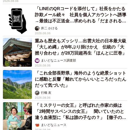
2026.08.06
「LINEのQRコードを添付して」社長をかたる
詐欺メール続々 社員を個人アカウントへ誘導
→最後は不正送金…求められる「だまされる前
提」の対策
井二 かける
2026.08.06
重みも歴史もズッシリ…出雲大社の日本最大級
「大しめ縄」が8年ぶり掛けかえ 伝統の「大
撚り合わせ」が28万回超再生「ほんとに圧巻」
まいどなニュース調査部
2026.08.06
「これ全部長野県」海外のような絶景ショット
に感動と反響「離れてからいいところだったん
だって気づいた」
行橋 友
2026.08.06
「ミステリーの女王」と呼ばれた作家の娘は
「2時間サスペンスの女王」 聞いていたのと
違う血液型に「私は誰の子なの？」【徹子の部
屋】
まいどなニュース
2026.08.06