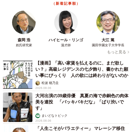
（新着記事順）
森岡 浩
ハイヒール・リンゴ
大江 篤
姓氏研究家
漫才師
園田学園女子大学学長
もっと見る
【漫画】「高い家賃を払えるのに、まだ欲し
い？」高級レジデンスの七夕飾り、書かれた願
い事にびっくり 人の欲には終わりがないのか
松波 穂乃圭
6/7
2026.08.06
大河出演の39歳俳優 真夏の海で赤銅色の肉体
今後のキャリアについて不安に感じること（提供画像）
美を連投 「バッキバキだな」「ばり渋いで
す」
しかし、長く働きたいという意欲がある一方で、「将来に
まいどなトピック
対する不安」も決して小さくないようです。
2026.08.06
「人生こそがバラエティー」 マレーシア移住