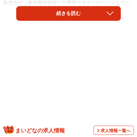
株式会社（東京都渋谷区）が運営するエッセンシャルワー
カー向けキャリア支援サービス『レバジョブ』が実施した
続きを読む
「ブルーカラー職の将来キャリア」に関する実態調査によ
ると、約4割が「60歳以降も働き続けられる」と前向きな回
答を示した一方、加齢に伴う体力や健康への切実な不安も
浮き彫りになりました。
まいどなの求人情報
求人情報一覧へ