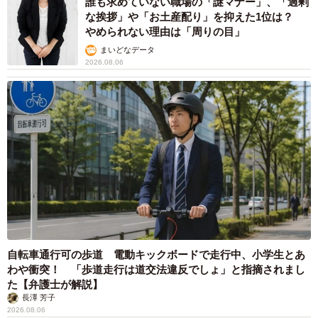
誰も求めていない職場の「謎マナー」、「過剰
要になるでしょう」と述べています。
な挨拶」や「お土産配り」を抑えた1位は？
やめられない理由は「周りの目」
まいどなデータ
2026.08.06
自転車通行可の歩道 電動キックボードで走行中、小学生とあ
わや衝突！ 「歩道走行は道交法違反でしょ」と指摘されまし
た【弁護士が解説】
長澤 芳子
2026.08.06