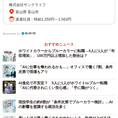
株式会社サンクライフ
60歳以降も現在の職種で働き続けられると思うか（提供画像）
富山県 富山市
はじめに、「60歳以降も現在の職種で働き続けられると思
派遣社員：時給1,250円～1,563円
いますか」を尋ねたところ、「働き続けられると思う」と
した人は39.8％にのぼり、「働き続けられないと思う」
Sponsored by
（24.7％）を大きく上回る結果となりました。
おすすめニュース
ホワイトカラーからブルーカラーに転職→4人に1人が「年
収増加」、100万円以上増加した割合は？
「AIに仕事を奪われるかも…」オフィスで働く7割、条件
次第で現場もアリ
AI進化で不安定？ 5人に1人がホワイトtoブルー転職
「AIに代替されにくい安心感」「手に職がつく」
現役学生の約8割が「条件次第でブルーカラー検討」…AI
の影響を意識する就活生多く
若い人ほど早く働くのをやめたい！？ 年代が上がるほ