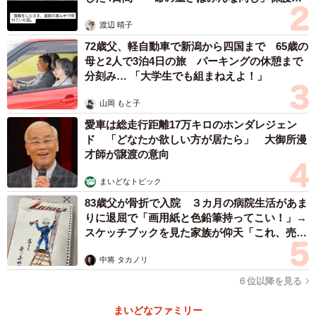
体代表の訴え
渡辺 晴子
72歳父、軽自動車で新潟から四国まで 65歳の
5/7
母と2人で3泊4日の旅 パーキングの休憩まで
分刻み… 「大学生でも組まねえよ！」
【年代別】今後のキャリアに関する考え方（提供画像）
山岡 もと子
また、「今後のキャリアにおける方向性」としては、全体
愛車は総走行距離17万キロのホンダレジェン
ド 「どなたか欲しい方が居たら」 大御所漫
の過半数が「今の会社を続けたい」（50.8％）と回答。
才師が譲渡の意向
これも年代が上がるにつれて定着志向が顕著になってお
まいどなトピック
り、20代では36.6％に留まったのに対し、50代では63.0％
83歳父が骨折で入院 ３カ月の病院生活があま
に達しており、ミドル・シニア層にとって、慣れ親しんだ
りに退屈で「画用紙と色鉛筆持ってこい！」→
スケッチブックを見た家族が仰天「これ、売れ
職場環境や人間関係の中で長く貢献したいという意向は非
ますよ…」
常に強いことがうかがえました。
中将 タカノリ
６位以降を見る
まいどなファミリー