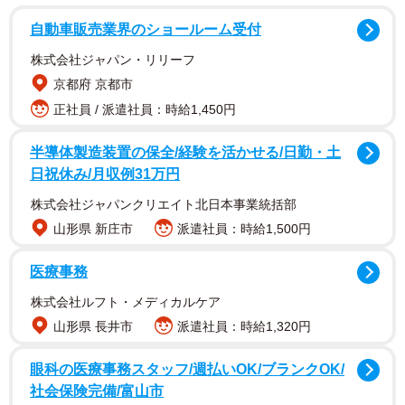
調査は、現在ブルーカラー職（製造業、建設業、物流・運
自動車販売業界のショールーム受付
輸など）に従事している724人を対象として、2026年3月に
株式会社ジャパン・リリーフ
インターネットで実施されました。
京都府 京都市
正社員 / 派遣社員：時給1,450円
半導体製造装置の保全/経験を活かせる/日勤・土
日祝休み/月収例31万円
株式会社ジャパンクリエイト北日本事業統括部
山形県 新庄市
派遣社員：時給1,500円
医療事務
株式会社ルフト・メディカルケア
山形県 長井市
派遣社員：時給1,320円
眼科の医療事務スタッフ/週払いOK/ブランクOK/
2/7
社会保険完備/富山市