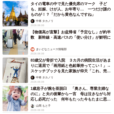
タイの電車の中で見た優先席のマーク 子ど
も、妊娠、けが人、お年寄り… 一つだけ謎の
ものが！？「だから黄色なんですね」
中将 タカノリ
2026.08.06
【物価高が直撃】お盆帰省「予定なし」が約半
数 新幹線・高速バスの「使い分け」が鮮明に
まいどなニュース情報部
2026.08.06
83歳父が骨折で入院 ３カ月の病院生活があま
りに退屈で「画用紙と色鉛筆持ってこい！」→
スケッチブックを見た家族が仰天「これ、売れ
ますよ…」
中将 タカノリ
2026.08.06
1歳息子が腕を亜脱臼 「奥さん、専業主婦な
のに」と夫の後輩から一言 母は泣きながら対
応し必死だった 何年もたった今もたまに思い
出し…
山岡 もと子
2026.08.06