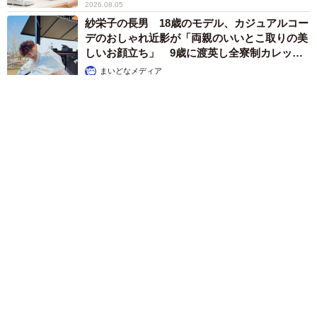
2026.08.05
紗栄子の長男 18歳のモデル、カジュアルコー
デのおしゃれ近影が「両親のいいとこ取りの美
しいお顔立ち」 9歳に渡英し全寮制カレッジ
で学ぶ
まいどなメディア
2026.08.05
たった50パーツのレゴで作った極小仏壇 ろうそく、花立て、
お供えのご飯、観音開きの扉の奥には位牌も…「チーンの音が
聞こえてきそう」