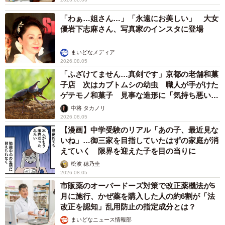
「わぁ…姐さん…」「永遠にお美しい」 大女
優岩下志麻さん、写真家のインスタに登場
まいどなメディア
2026.08.05
「ふざけてません…真剣です」京都の老舗和菓
子店 次はカブトムシの幼虫 職人が手がけた
ゲテモノ和菓子 見事な造形に「気持ち悪いく
らいリアル」
中将 タカノリ
2026.08.05
【漫画】中学受験のリアル「あの子、最近見な
いね」…御三家を目指していたはずの家庭が消
えていく 限界を迎えた子を目の当りに
松波 穂乃圭
2026.08.05
市販薬のオーバードーズ対策で改正薬機法が5
月に施行、かぜ薬を購入した人の約6割が「法
改正を認知」乱用防止の指定成分とは？
まいどなニュース情報部