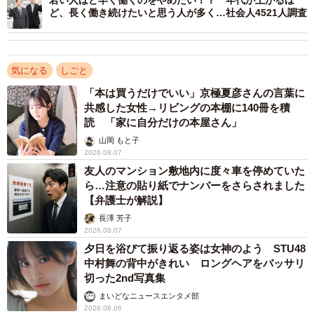
3/7
ど、長く働き続けたいと思う人が多く…社会人4521人調査
【年代別】60歳以降も現在の職種で働き続けられると思うか（提供画
像）
気になる
しごと
「働き続けられる」と回答した割合を年代別で見ると、
「本は買うだけでいい」京極夏彦さんの言葉に
「50代」（43.8％）が最も高くなり、長年現場の最前線で
共感した女性→リビングの本棚に140冊を積
培ってきた高度なスキルや、豊富な経験、専門知識がある
読 「家に自分だけの本屋さん」
からこそ、「年齢を重ねても十分に貢献できる」「まだま
山岡 もと子
2026.08.07
だ現役でやれる」という強い自信と誇りを持っていること
友人のマンション敷地内に度々車を停めていた
がうかがえました。
ら…注意の貼り紙でナンバーをさらされました
【弁護士が解説】
長澤 芳子
2026.08.07
夕日を浴びて振り返る姿は女神のよう STU48
中村舞の背中がきれい ロングヘアをバッサリ
切った2nd写真集
まいどなニュースエンタメ部
2026.08.06