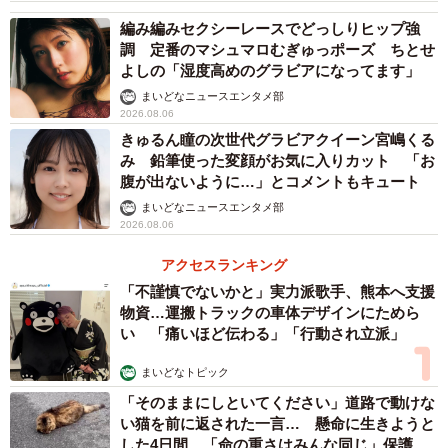
編み編みセクシーレースでどっしりヒップ強
調 定番のマシュマロむぎゅっポーズ ちとせ
よしの「湿度高めのグラビアになってます」
まいどなニュースエンタメ部
2026.08.06
きゅるん瞳の次世代グラビアクイーン宮嶋くる
4/7
み 鉛筆使った変顔がお気に入りカット 「お
腹が出ないように…」とコメントもキュート
今後のキャリアに関する考え方（提供画像）
まいどなニュースエンタメ部
2026.08.06
アクセスランキング
「不謹慎でないかと」実力派歌手、熊本へ支援
物資…運搬トラックの車体デザインにためら
い 「痛いほど伝わる」「行動され立派」
まいどなトピック
「そのままにしといてください」道路で動けな
い猫を前に返された一言… 懸命に生きようと
した4日間 「命の重さはみんな同じ」保護団