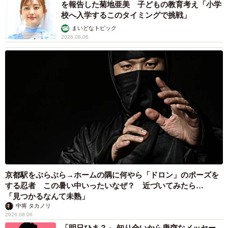
そこで「今後のキャリアで不安に感じること」を聞いたと
を報告した菊地亜美 子どもの教育考え「小学
校へ入学するこのタイミングで挑戦」
ころ、「加齢に伴う体力・健康への不安」（35.2％）、
まいどなトピック
「会社の将来性」（26.8％）、「収入が安定しない」
2026.08.06
（19.8％）が上位に挙がり、身体を動かすことが多いブル
ーカラー職において、「年齢とともに体力が落ちていく中
で、これまで通りのパフォーマンスを維持できるか」「大
きな怪我や病気をせずに働き続けられるか」という点は、
働く人々にとって最も切実な問題であることが浮き彫りと
なりました。
京都駅をぶらぶら→ホームの隅に何やら「ドロン」のポーズを
する忍者 この暑い中いったいなぜ？ 近づいてみたら…
「見つかるなんて未熟」
中将 タカノリ
2026.08.06
「明日ひま？」 知り合いから唐突なメッセー