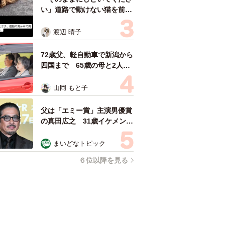
い」道路で動けない猫を前に
返された一言… 懸命に生き
ようとした4日間 「命の重
渡辺 晴子
さはみんな同じ」保護団体代
表の訴え
72歳父、軽自動車で新潟から
四国まで 65歳の母と2人で
3泊4日の旅 パーキングの休
憩まで分刻み… 「大学生で
山岡 もと子
も組まねえよ！」
父は「エミー賞」主演男優賞
の真田広之 31歳イケメン俳
優が長髪ヒゲのワイルド近影
「ガチヒロさんそっくり」
まいどなトピック
「新たな一面もステキ」
６位以降を見る