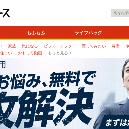
もふもふ
ライフハック
い
家族
気になる
ビフォーアフター
買ってみたい
災害
住まい
おもしろ動画
もっと見る