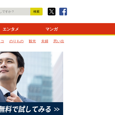
エンタメ
マンガ
ネコ
のりもの
観光
夫婦
思い出