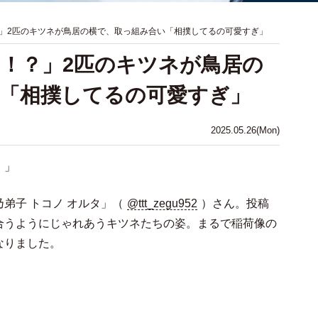
」2匹のキツネが鳥居の横で、取っ組み合い「相撲してるの可愛すぎ」
！？」2匹のキツネが鳥居の
「相撲してるの可愛すぎ」
2025.05.26(Mon)
！」
弟子 トコノ オルタ」（
@ttt_zegu952
）さん。投稿
合うようにじゃれあうキツネたちの姿。まるで稲荷像の
なりました。
」