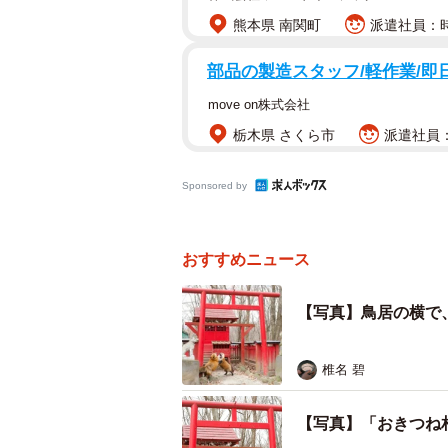
「鳥居の前に1匹キツネがいて、そ
熊本県 南関町
派遣社員：時給
っ組み合いのようになりました」
部品の製造スタッフ/軽作業/即日
ーーその様子を見ていかがでしたか
move on株式会社
栃木県 さくら市
派遣社員：時
「鳥居の前にキツネがくるのが珍し
Sponsored by
ーーこのような光景はよく見られる
「月イチくらいで通っててまた撮れ
おすすめニュース
には来ないので珍しい状況だったか
【写真】鳥居の横で
ーーこれまで撮影された写真で、特
椎名 碧
【写真】「おきつね