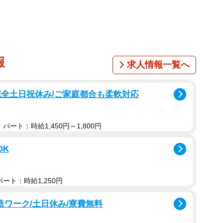
1/6
報
求人情報一覧へ
をする2匹のキツネ（提供：狐仙人乃弟子 トコノオルタさん）
完全土日祝休み/ご家庭都合も柔軟対応
もうのその他の写真です🦊
KMGL
パート：時給1,450円～1,800円
(@ttt_zegu952)
August 23, 2022
OK
（宮城県白石市）です」
ート：時給1,250円
製造ワーク/土日休み/寮費無料
うか？