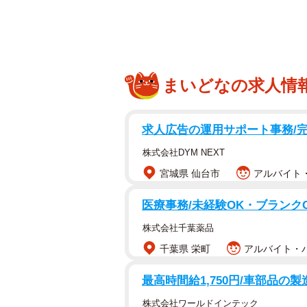
まいどなの求人情
蔵王キツネ村の鳥居の前で小競り合い
求人広告の運用サポート事務/
せっかくなのでおきつねず
pic.twitter.com/Q57aSz
株式会社DYM NEXT
宮城県 仙台市
アルバイト・
— 狐仙人乃弟子 トコノ オルタ 
医療事務/未経験OK・ブランク
ーー写真を撮影されたのはいつ？
株式会社千葉薬品
「2021年11月、宮城蔵王キツネ村
千葉県 栄町
アルバイト・パ
最高時間給1,750円/車部品の
ーーどのような状況だったのでしょ
株式会社ワールドインテック