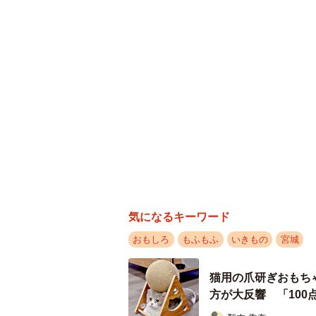
気になるキーワード
おもしろ
もふもふ
いきもの
宮城
猫用の爪研ぎおもち
方が大反響 「10