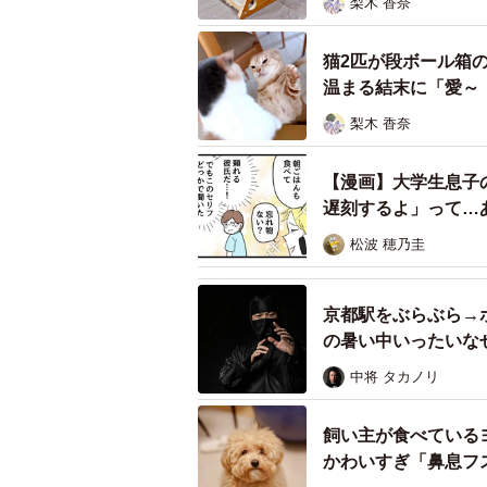
梨木 香奈
プラチナキツネの側面から
猫2匹が段ボール箱
温まる結末に「愛～
梨木 香奈
【漫画】大学生息子
遅刻するよ」って…
松波 穂乃圭
京都駅をぶらぶら→
の暑い中いったいな
中将 タカノリ
飼い主が食べている
かわいすぎ「鼻息フ