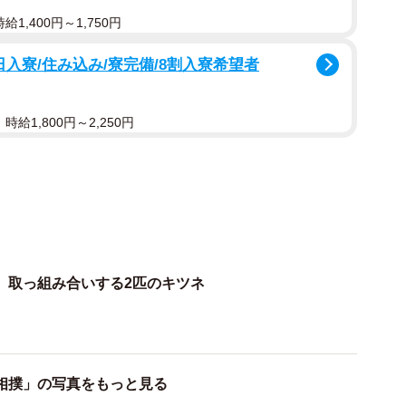
の様子を撮影していたら他の子がちょっかいを出して取
1,400円～1,750円
入寮/住み込み/寮完備/8割入寮希望者
？
給1,800円～2,250円
く、その上おすもうみたいになって驚きましたw」
のでしょうか？
ないかなぁっと狙ってはいるものの、なかなか鳥居の前
と思います」
、取っ組み合いする2匹のキツネ
にお気に入りは？
相撲」の写真をもっと見る