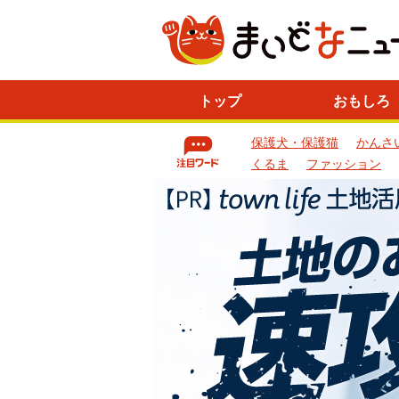
ニ
トップ
おもしろ
ュ
ー
保護犬・保護猫
かんさ
ス
一
くるま
ファッション
覧