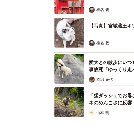
椎名 碧
【写真】宮城蔵王キ
椎名 碧
愛犬との散歩にいつ
事故死「ゆっくり走
岡部 充代
「猛ダッシュでお母
ネのめんこさに反響
山本 明