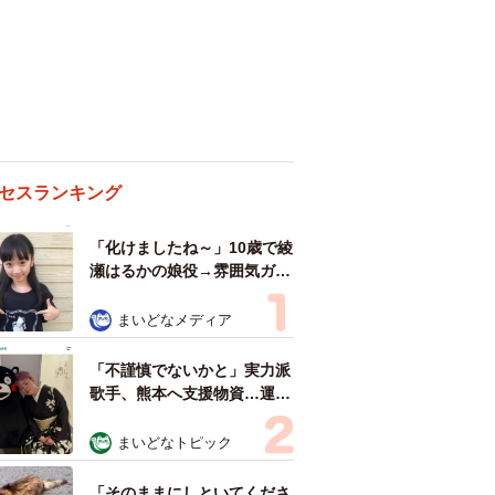
セスランキング
「化けましたね～」10歳で綾
瀬はるかの娘役→雰囲気ガラ
リの18歳に成長 「メイクで
雰囲気が」「宝塚に入れそ
まいどなメディア
う」
「不謹慎でないかと」実力派
歌手、熊本へ支援物資…運搬
トラックの車体デザインにた
めらい 「痛いほど伝わる」
まいどなトピック
「行動され立派」
「そのままにしといてくださ