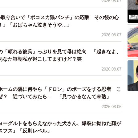
2026.08.07
パシャリ（提供：狐仙人乃弟子 トコノオルタさん）
の取り合いで「ポコスカ猫パンチ」の応酬 その後の心
！」「おばちゃん泣きそうや…」
2026.08.07
の「頼れる彼氏」っぷりを見て母は絶句 「起きなよ、
あなた毎朝私が起こしてますけど？笑
2026.08.07
ホームの隅に何やら「ドロン」のポーズをする忍者 こ
ぜ？ 近づいてみたら… 「見つかるなんて未熟」
2026.08.06
ヨーグルトをもらえなかった犬さん、爆裂に拗ねた顔が
スフス」「反則レベル」