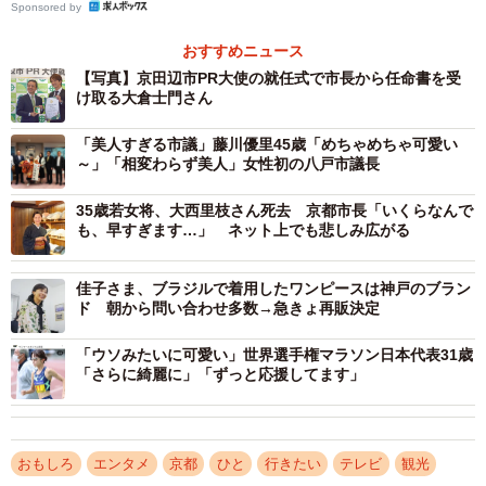
Sponsored by
おすすめニュース
【写真】京田辺市PR大使の就任式で市長から任命書を受
け取る大倉士門さん
「美人すぎる市議」藤川優里45歳「めちゃめちゃ可愛い
～」「相変わらず美人」女性初の八戸市議長
35歳若女将、大西里枝さん死去 京都市長「いくらなんで
も、早すぎます…」 ネット上でも悲しみ広がる
2/2
佳子さま、ブラジルで着用したワンピースは神戸のブラン
ド 朝から問い合わせ多数→急きょ再販決定
昨年４月に開かれた京田辺市ＰＲ大使の就任式で、上村崇市長（左）か
ら任命書を受け取る大倉士門さん＝同市興戸・京田辺クロスパーク
「ウソみたいに可愛い」世界選手権マラソン日本代表31歳
「さらに綺麗に」「ずっと応援してます」
交流サイト（SNS）やテレビ番組で発信するだけでな
く、地元に足を運んで住民らと気さくに触れ合う大倉さん
の姿を形にしようと、市が等身大パネルを企画。職員が廃
おもしろ
エンタメ
京都
ひと
行きたい
テレビ
観光
材を活用して手作りした。高さ175センチで「PR大使就任1