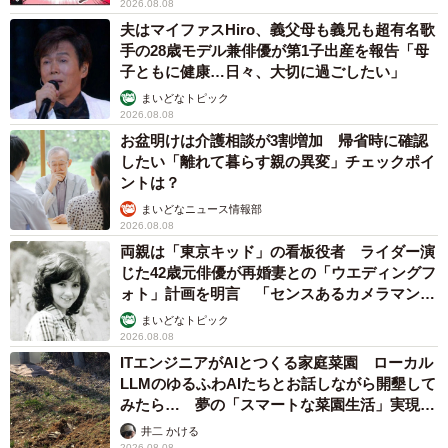
2026.08.08
夫はマイファスHiro、義父母も義兄も超有名歌
手の28歳モデル兼俳優が第1子出産を報告「母
子ともに健康…日々、大切に過ごしたい」
まいどなトピック
2026.08.08
お盆明けは介護相談が3割増加 帰省時に確認
したい「離れて暮らす親の異変」チェックポイ
ントは？
まいどなニュース情報部
2026.08.08
両親は「東京キッド」の看板役者 ライダー演
じた42歳元俳優が再婚妻との「ウエディングフ
ォト」計画を明言 「センスあるカメラマン求
む」
まいどなトピック
2026.08.08
ITエンジニアがAIとつくる家庭菜園 ローカル
LLMのゆるふわAIたちとお話しながら開墾して
みたら… 夢の「スマートな菜園生活」実現な
るか
井二 かける
2026.08.08