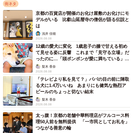
街ネタ
周年」と記したたすきを掛けた。
京都の百貨店が開催のお化け屋敷のお化けにモ
デルがいる 比叡山延暦寺の僧侶が語る伝説と
市は「大倉さんは京田辺市の顔として世代を超えて親し
は
まれている。パネルと一緒に写真を撮り『＃京田辺市 PR
浅井 佳穂
大使』を添えてSNSなどでシェアしてほしい」としてい
2026.08.08
る。
12歳の愛犬に変化 1歳息子の膝で甘える初め
て見せる姿に反響 これまで「見守る立場」だ
ったのに…「頭ポンポンが愛に満ちている」
「尊…」
梨木 香奈
2026.08.08
「テレビより私を見て？」パパの目の前に陣取
る犬に1.4万いいね あまりにも健気な熱烈ア
ピールのちょっと切ない結末
梨木 香奈
2026.08.08
太っ腹！京都の老舗中華料理店がフルコース料
理50人前を無料提供 「一市民としてお礼を」
つながる善意の輪