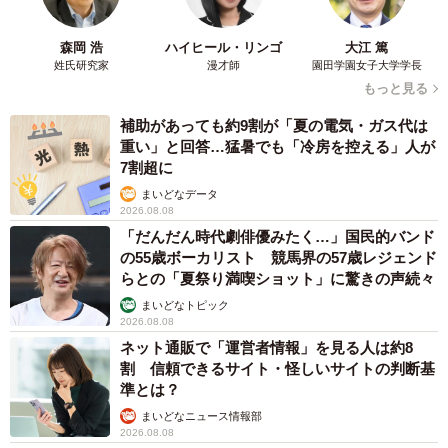
森岡 浩
ハイヒール・リンゴ
大江 篤
姓氏研究家
漫才師
園田学園女子大学学長
もっと見る
補助があっても約9割が「夏の電気・ガス代は
重い」と回答…猛暑でも「冷房を控える」人が
7割超に
まいどなデータ
2026.08.08
「だんだん時代劇俳優みたく…」国民的バンド
の55歳ボーカリスト 競馬界の57歳レジェンド
らとの「夏祭り満喫ショット」に驚きの声続々
まいどなトピック
2026.08.08
ネット通販で「運営者情報」を見る人は約8
割 信頼できるサイト・怪しいサイトの判断基
準とは？
まいどなニュース情報部
2026.08.08