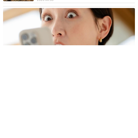
プチバズしたママ友とのLINEスクショ うっかり電話番号を流
出させちゃった！ 激怒する友人 慰謝料の相場はいくらですか
【弁護士が解説】
長澤 芳子
2026.08.08
ボロボロで不細工なおじいちゃん猫に一目惚
れ エイズだし手がかかるけど…おうちで暮ら
すと「おじ猫」だって可愛くなったよ！
鶴野 浩己