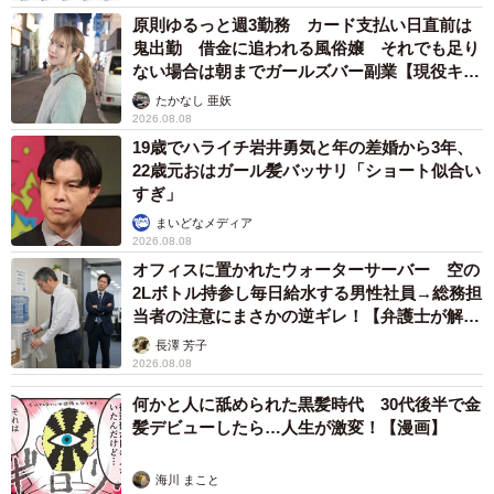
原則ゆるっと週3勤務 カード支払い日直前は
鬼出勤 借金に追われる風俗嬢 それでも足り
ない場合は朝までガールズバー副業【現役キャ
ストに取材】
たかなし 亜妖
2026.08.08
19歳でハライチ岩井勇気と年の差婚から3年、
22歳元おはガール髪バッサリ「ショート似合い
すぎ」
まいどなメディア
2026.08.08
オフィスに置かれたウォーターサーバー 空の
2Lボトル持参し毎日給水する男性社員→総務担
当者の注意にまさかの逆ギレ！【弁護士が解
説】
長澤 芳子
2026.08.08
何かと人に舐められた黒髪時代 30代後半で金
髪デビューしたら…人生が激変！【漫画】
海川 まこと