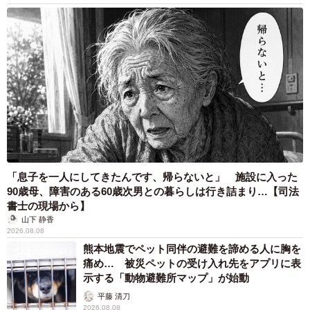
「息子を一人にしてきたんです、帰らないと」 施設に入った
90歳母、障害のある60歳次男との暮らしは行き詰まり…【司法
書士の現場から】
山下 静香
2026.08.08
熊本地震でペット同伴の避難を諦める人に胸を
痛め… 被災ペットの受け入れ先をアプリに表
示する「動物避難所マップ」が始動
平藤 清刀
2026.08.08