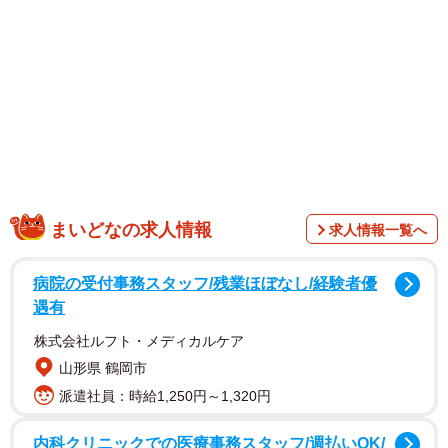
まいどなの求人情報
求人情報一覧へ
1/2
病院の受付事務スタッフ/残業ほぼなし/経験者優
ＰＲ大使就任から１年を記念して設置された大倉士門さんの等身大パネ
遇有
ル（京田辺市役所）
株式会社ルフト・メディカルケア
大倉さんは市内の大住小、大住中から南陽高（木津川
山形県 鶴岡市
市）を卒業。上京して読者モデルから活躍の場を広げた。
派遣社員：時給1,250円～1,320円
昨年4月にPR大使に任命されると、市内のイベントにも積
内科クリニックでの医療事務スタッフ/週払いOK/