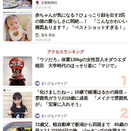
京都新聞社
2026.08.08
赤ちゃんが気になる？ひょっこり顔を出す2匹
の猫の愛らしさに悶絶…！ 「こんなかわいい
構図あります？」「ベストショットすぎる！」
梨木 香奈
2026.08.08
アクセスランキング
「ウソだろ」体重130kgの女性芸人オダウエダ
植田 大学時代のほっそり姿に「マジで」
まいどなメディア
「化けましたね～」10歳で綾瀬はるかの娘役→
雰囲気ガラリの18歳に成長 「メイクで雰囲気
が」「宝塚に入れそう」
まいどなメディア
72歳父、軽自動車で新潟から四国まで 65歳の
母と2人で3泊4日の旅 パーキングの休憩まで