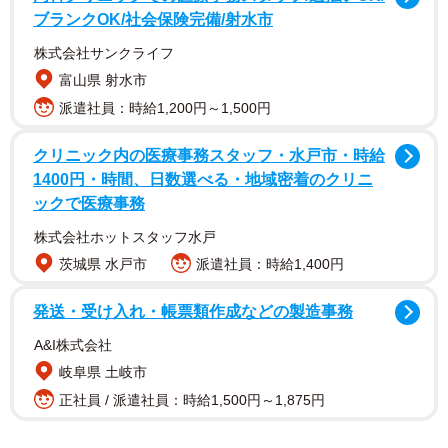
極的に参加。「タナクロフェスタ」や田辺署の一日署長、
ブランクOK/社会保険完備/射水市
「いす－1GP（グランプリ）」などで会場を盛り上げた。
株式会社サンクライフ
2022年、「みちょぱ」の愛称で親しまれる池田美優さん
富山県 射水市
（27）との結婚を発表した。
派遣社員：時給1,200円～1,500円
クリニック内の医療事務スタッフ・水戸市・時給
1400円・時間、日数選べる・地域密着のクリニ
ックで医療事務
株式会社ホットスタッフ水戸
茨城県 水戸市
派遣社員：時給1,400円
発送・受け入れ・帳票類作成などの製造事務
A&I株式会社
岐阜県 土岐市
正社員 / 派遣社員：時給1,500円～1,875円