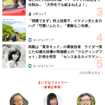
分刻み… 「大学生でも組まねえよ！」
山岡 もと子
「我慢できず」村上佳菜子、イケメン夫と全力
ハグ「可愛いふたり」「素敵なご夫婦」
まいどなメディア
両親は「東京キッド」の看板役者 ライダー演
じた42歳元俳優が再婚妻との「ウエディングフ
ォト」計画を明言 「センスあるカメラマン求
む」
まいどなトピック
６位以降を見る
まいどなファミリー
（新着記事順）