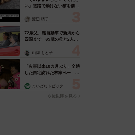
い」道路で動けない猫を前に
返された一言… 懸命に生き
ようとした4日間 「命の重
渡辺 晴子
さはみんな同じ」保護団体代
表の訴え
72歳父、軽自動車で新潟から
四国まで 65歳の母と2人で
3泊4日の旅 パーキングの休
憩まで分刻み… 「大学生で
山岡 もと子
も組まねえよ！」
「火事以来10カ月ぶり」全焼
した自宅訪れた林家ぺー 内
装も壁も取り払われスケルト
ン状態の部屋に呆然
まいどなトピック
６位以降を見る