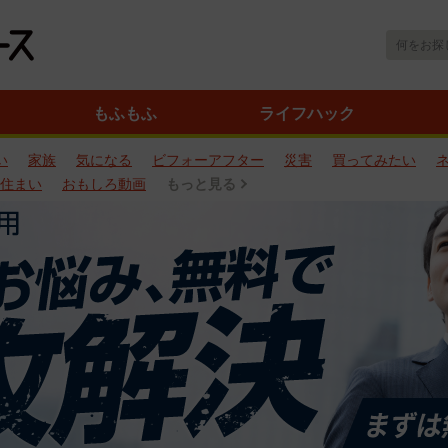
もふもふ
ライフハック
い
家族
気になる
ビフォーアフター
災害
買ってみたい
住まい
おもしろ動画
もっと見る