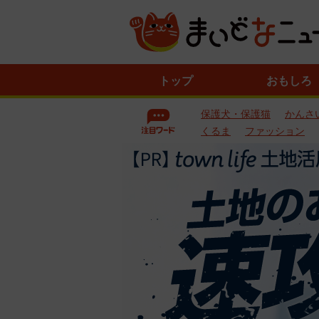
ニ
トップ
おもしろ
ュ
ー
保護犬・保護猫
かんさ
ス
一
くるま
ファッション
覧