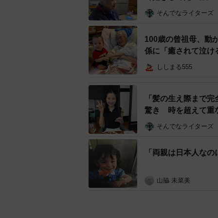
そんでなライターズ
100歳の曾祖母、
係に「癒されて泣け
ししまる555
「髪の生え際まで完
驚き 時を超えて重
そんでなライターズ
「両親は日本人なの
山脇 未菜美