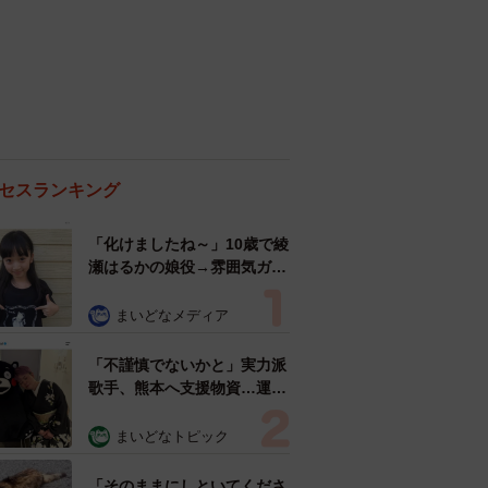
セスランキング
「化けましたね～」10歳で綾
瀬はるかの娘役→雰囲気ガラ
リの18歳に成長 「メイクで
雰囲気が」「宝塚に入れそ
まいどなメディア
う」
「不謹慎でないかと」実力派
歌手、熊本へ支援物資…運搬
トラックの車体デザインにた
めらい 「痛いほど伝わる」
まいどなトピック
「行動され立派」
「そのままにしといてくださ