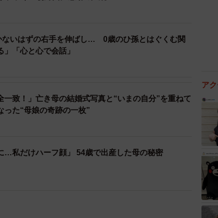
動かないはずの右手を伸ばし… 0歳のひ孫とはぐくむ関
る」「心と心で会話」
アク
全一致！」亡き母の結婚式写真と“いまの自分”を重ねて
なった“母娘の奇跡の一枚”
に…私だけハーフ顔」 54歳で出産した母の秘密