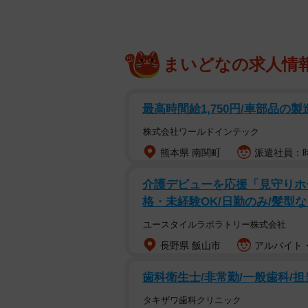
まいどなの求人情
最高時間給1,750円/車部品の
株式会社ワールドインテック
熊本県 南関町
派遣社員：時給
介護デビューを応援「見守りホ
格・未経験OK/日勤のみ/髪型
ユースタイルラボラトリー株式会社
長野県 飯山市
アルバイト・
歯科衛生士/非常勤/一般歯科/担
タキザワ歯科クリニック