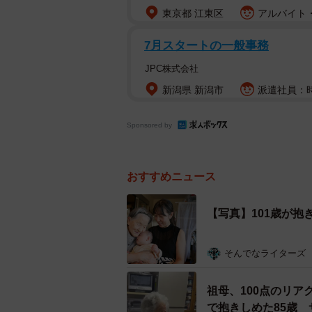
東京都 江東区
アルバイト・
7月スタートの一般事務
JPC株式会社
新潟県 新潟市
派遣社員：時給
Sponsored by
おすすめニュース
【写真】101歳が抱
そんでなライターズ
祖母、100点のリ
で抱きしめた85歳