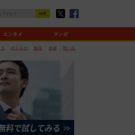
エンタメ
マンガ
ネコ
のりもの
観光
夫婦
思い出