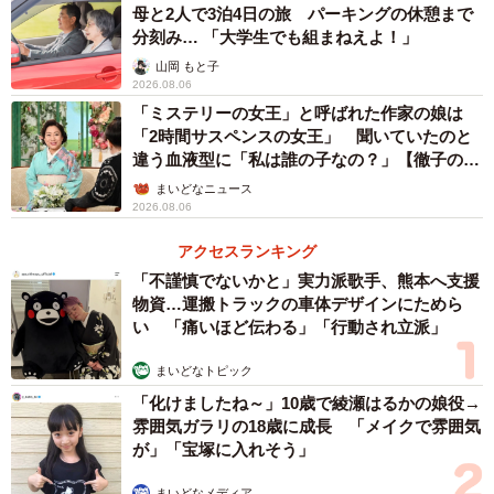
母と2人で3泊4日の旅 パーキングの休憩まで
分刻み… 「大学生でも組まねえよ！」
山岡 もと子
2026.08.06
「ミステリーの女王」と呼ばれた作家の娘は
「2時間サスペンスの女王」 聞いていたのと
3/6
違う血液型に「私は誰の子なの？」【徹子の部
屋】
まいどなニュース
祖母と孫のコミュニケーション／ヨーコさん提供
2026.08.06
実はこの対面を実現させるまでには、いくつものハードル
アクセスランキング
がありました。LAからの11時間のフライト、さらに新潟ま
「不謹慎でないかと」実力派歌手、熊本へ支援
物資…運搬トラックの車体デザインにためら
での新幹線2時間、祖母と息子の健康状態、親の体力――。
い 「痛いほど伝わる」「行動され立派」
ヨーコさんはそんな障壁について「重責ととらえないよう
に、あえて『できたらラッキー』くらいの軽い気持ちを持
まいどなトピック
っていました」と話します。
「化けましたね～」10歳で綾瀬はるかの娘役→
雰囲気ガラリの18歳に成長 「メイクで雰囲気
が」「宝塚に入れそう」
まいどなメディア