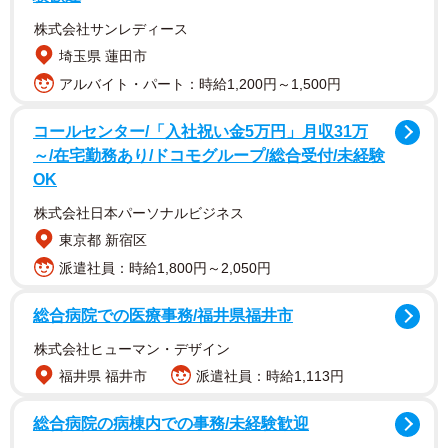
株式会社サンレディース
埼玉県 蓮田市
アルバイト・パート：時給1,200円～1,500円
コールセンター/「入社祝い金5万円」月収31万
投稿したのは、ロサンゼルスでヘルスコーチとして活動す
～/在宅勤務あり/ドコモグループ/総合受付/未経験
るヨーコさん（@yoko_healthcoach）。対面の瞬間、祖母
OK
は「かわいいこと、かわいいこと」「どこをどうとっても
株式会社日本パーソナルビジネス
かわいい」とかわいいを連発し、興奮ぎみだったそう。そ
東京都 新宿区
の様子を受けて家族全員が笑い、ヨーコさん夫妻も「感動
派遣社員：時給1,800円～2,050円
して少し涙がでました」と話します。
総合病院での医療事務/福井県福井市
株式会社ヒューマン・デザイン
福井県 福井市
派遣社員：時給1,113円
総合病院の病棟内での事務/未経験歓迎