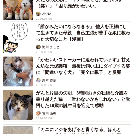
（笑）」「困り顔がかわいい」
ANNA
2026.08.06
「誰かみたいにならなきゃ」 他人を正解にし
て生きてきた母親 自己主張が苦手な娘に教わ
った大切なこと【漫画】
海川 まこと
2026.08.06
「かわいいストーカーに追われています」甘え
ん坊な元保護猫 最後は飼い主にダイブする姿
に「間違いなく犬」「完全に親子」と反響
梨木 香奈
2026.08.06
がんと片目の失明、3時間おきの壮絶な介護を
乗り越えた猫 「叶わないかもしれない」と覚
悟した19歳の誕生日を迎えて感動
古川 諭香
2026.08.06
「カニにアジをあげると青くなる」ほんと