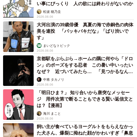
い事にびっくり 人の欲には終わりがないのか
松波 穂乃圭
2026.08.06
大河出演の39歳俳優 真夏の海で赤銅色の肉体
美を連投 「バッキバキだな」「ばり渋いで
す」
まいどなトピック
2026.08.06
京都駅をぶらぶら→ホームの隅に何やら「ドロ
ン」のポーズをする忍者 この暑い中いったい
なぜ？ 近づいてみたら… 「見つかるなんて
未熟」
中将 タカノリ
2026.08.06
「明日ひま？」 知り合いから唐突なメッセー
ジ 用件次第で断ることもできる賢い返信文と
は？【漫画】
海川 まこと
2026.08.06
飼い主が食べているヨーグルトをもらえなかっ
た犬さん、爆裂に拗ねた顔がかわいすぎ「鼻息