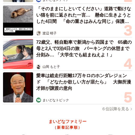
「そのままにしといてください」道路で動けな
い猫を前に返された一言… 懸命に生きようと
した4日間 「命の重さはみんな同じ」保護団
体代表の訴え
渡辺 晴子
72歳父、軽自動車で新潟から四国まで 65歳の
母と2人で3泊4日の旅 パーキングの休憩まで
分刻み… 「大学生でも組まねえよ！」
4/6
山岡 もと子
愛車は総走行距離17万キロのホンダレジェン
妊娠発覚時から祖母に会わせたいと考えていたそう／ヨーコさん提供
ド 「どなたか欲しい方が居たら」 大御所漫
才師が譲渡の意向
投稿には同じように高齢の家族にひ孫・孫を会わせた経験
を持つ人からのコメントも相次ぎ、「1世紀開いたか〜」
まいどなトピック
「命をつなげた…ってホッとしました」といった言葉も。
６位以降を見る
ヨーコさんは45歳での自然妊娠が発覚したときから、祖母
まいどなファミリー
に会わせたいと考えていたといい、それが果たせたことへ
（新着記事順）
の思いをこう語ります。