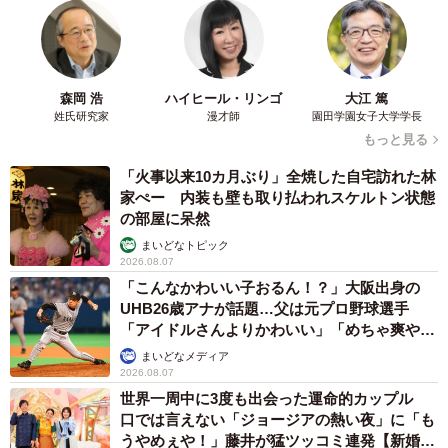
「祖母が101歳で、ゆっくりだけど普通に会話ができる健康
状態で生きていてくれることが、いかに貴重なことか改め
森岡 浩
ハイヒール・リンゴ
大江 篤
て感じることができました。長生きしてくれてありがと
姓氏研究家
漫才師
園田学園女子大学学長
う。いつも通り、快適に毎日を過ごしてね。また、ふらっ
もっと見る
と会いにいくからね」
「火事以来10カ月ぶり」全焼した自宅訪れた林
家ぺー 内装も壁も取り払われスケルトン状態
の部屋に呆然
Threadsで見る
まいどなトピック
2026.08.07
「こんなかわいい子おるん！？」大阪出身の
UHB26歳アナが話題…父は元プロ野球選手
「アイドルさんよりかわいい」「めちゃ爽や
か」
まいどなメディア
2026.08.07
世界一周中に3度も出会った運命的カップル
口では言えない「ジョージアの熱い夜」に「も
うやめぇや！」藤井が猛ツッコミ連発【新婚さ