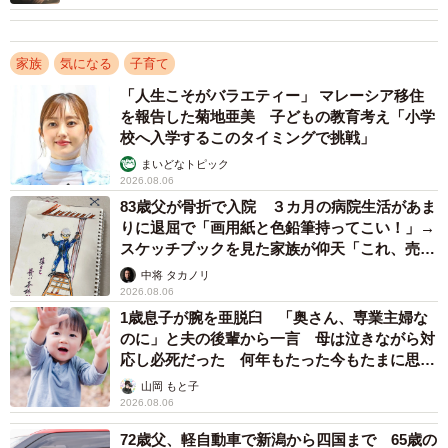
2/6
家族
気になる
子育て
「かわいい」連発だったという祖母／ヨーコさん提供
「人生こそがバラエティー」 マレーシア移住
を報告した菊地亜美 子どもの教育考え「小学
祖母は戦前から看護師・助産師として長年働いてきたそ
校へ入学するこのタイミングで挑戦」
う。その祖母から息子に向けて「しっかりした子」「強い
まいどなトピック
子だねぇ」という言葉が出たことも、ヨーコさんには印象
2026.08.06
深かったといいます。
83歳父が骨折で入院 ３カ月の病院生活があま
りに退屈で「画用紙と色鉛筆持ってこい！」→
スケッチブックを見た家族が仰天「これ、売れ
「祖母と息子が顔をよせあってる様子は、言葉を使わずに
ますよ…」
中将 タカノリ
コミュニケーションをとっているようで感動しました」
2026.08.06
1歳息子が腕を亜脱臼 「奥さん、専業主婦な
のに」と夫の後輩から一言 母は泣きながら対
応し必死だった 何年もたった今もたまに思い
出し…
山岡 もと子
2026.08.06
72歳父、軽自動車で新潟から四国まで 65歳の