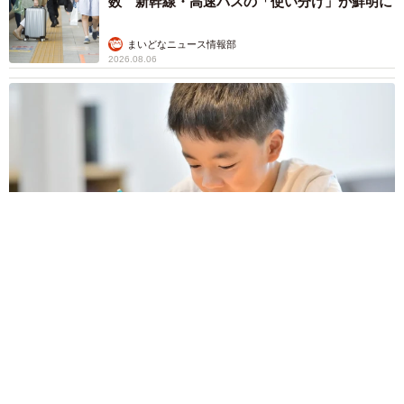
数 新幹線・高速バスの「使い分け」が鮮明に
まいどなニュース情報部
2026.08.06
子どもの学校外の学習時間が11年で2割減少 「家庭学習0分
層」が約半数に達する深刻な実態と広がる学習格差
まいどなニュース情報部
2026.08.06
「事故物件」という言葉のイメージにとらわれ