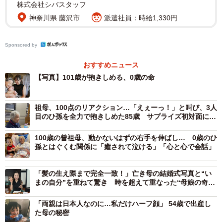
株式会社シバスタッフ
神奈川県 藤沢市
派遣社員：時給1,330円
Sponsored by
おすすめニュース
【写真】101歳が抱きしめる、0歳の命
祖母、100点のリアクション…「えぇーっ！」と叫び、3人
目のひ孫を全力で抱きしめた85歳 サプライズ初対面に感
動の声続々
100歳の曾祖母、動かないはずの右手を伸ばし… 0歳のひ
孫とはぐくむ関係に「癒されて泣ける」「心と心で会話」
「髪の生え際まで完全一致！」亡き母の結婚式写真と“い
まの自分”を重ねて驚き 時を超えて重なった“母娘の奇跡
の一枚”
「両親は日本人なのに…私だけハーフ顔」 54歳で出産し
た母の秘密