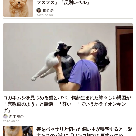
フスフス」「反則レベル」
椎名 碧
2026.08.06
コガネムシを見つめる猫とパパ、偶然生まれた神々しい構図が
「宗教画のよう」と話題 「尊い」「ていうかライオンキン
グ」
梨木 香奈
2026.08.06
髪をバッサリと切った飼い主が帰宅すると→愛
犬たちの反応に「ワンコ様でも戸惑うのね