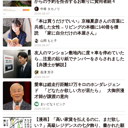
からの予約を拒否するお断りに賛同者続々
中将 タカノリ
2026.08.07
「本は買うだけでいい」京極夏彦さんの言葉に
共感した女性→リビングの本棚に140冊を積
読 「家に自分だけの本屋さん」
山岡 もと子
2026.08.07
友人のマンション敷地内に度々車を停めていた
ら…注意の貼り紙でナンバーをさらされました
【弁護士が解説】
長澤 芳子
2026.08.07
愛車は総走行距離17万キロのホンダレジェン
ド 「どなたか欲しい方が居たら」 大御所漫
才師が譲渡の意向
まいどなトピック
2026.08.06
【漫画】「高い家賃を払えるのに、まだ欲し
い？」高級レジデンスの七夕飾り、書かれた願