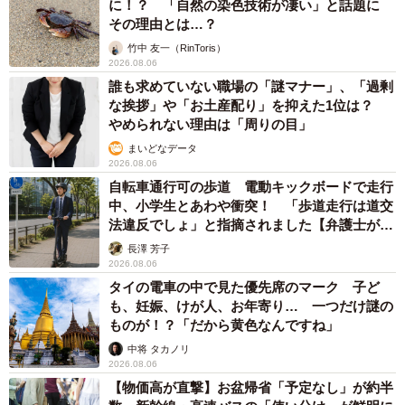
に！？ 「自然の染色技術が凄い」と話題に
その理由とは…？
竹中 友一（RinToris）
2026.08.06
誰も求めていない職場の「謎マナー」、「過剰
な挨拶」や「お土産配り」を抑えた1位は？
やめられない理由は「周りの目」
まいどなデータ
2026.08.06
自転車通行可の歩道 電動キックボードで走行
中、小学生とあわや衝突！ 「歩道走行は道交
法違反でしょ」と指摘されました【弁護士が解
説】
長澤 芳子
2026.08.06
タイの電車の中で見た優先席のマーク 子ど
も、妊娠、けが人、お年寄り… 一つだけ謎の
ものが！？「だから黄色なんですね」
中将 タカノリ
2026.08.06
【物価高が直撃】お盆帰省「予定なし」が約半