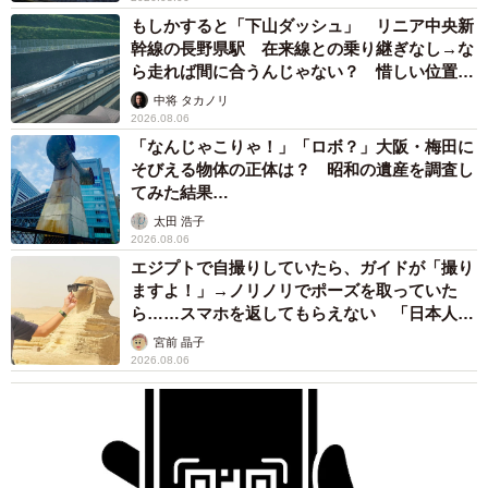
もしかすると「下山ダッシュ」 リニア中央新
幹線の長野県駅 在来線との乗り継ぎなし→な
ら走れば間に合うんじゃない？ 惜しい位置関
係が反響
中将 タカノリ
2026.08.06
「なんじゃこりゃ！」「ロボ？」大阪・梅田に
そびえる物体の正体は？ 昭和の遺産を調査し
てみた結果…
太田 浩子
2026.08.06
エジプトで自撮りしていたら、ガイドが「撮り
ますよ！」→ノリノリでポーズを取っていた
ら……スマホを返してもらえない 「日本人は
カモ代表かも」「私は6時間で3万円払った」
宮前 晶子
2026.08.06