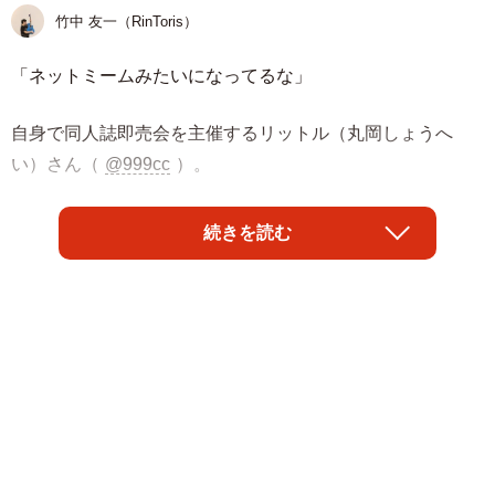
竹中 友一（RinToris）
「ネットミームみたいになってるな」
自身で同人誌即売会を主催するリットル（丸岡しょうへ
い）さん（
@999cc
）。
買い物に出た際に、意外な売られ方をしている野菜に遭
続きを読む
遇。
ユーモアをまじえてX（旧Twitter）に紹介したところ、6万
を超えるいいねがつく話題となりました。