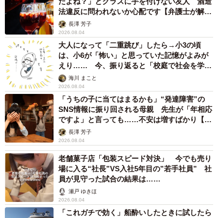
だよね？」とグラスに手を付けない友人 酒造
法違反に問われないか心配です【弁護士が解
説】
長澤 芳子
2026.08.04
大人になって「二重跳び」したら→小3の頃
は、小6が「怖い」と思っていた記憶がよみが
えり…… 今、振り返ると「校庭で社会を学ん
でいった」【漫画】
海川 まこと
2026.08.04
「うちの子に当てはまるかも」“発達障害”の
SNS情報に振り回される母親 先生が「年相応
ですよ」と言っても……不安は増すばかり【臨
床心理士が解説】
長澤 芳子
2026.08.04
老舗菓子店「包装スピード対決」 今でも売り
場に入る“社長”VS入社5年目の”若手社員” 社
員が見守った試合の結果は……
瀬戸 ゆきほ
2026.08.04
「これガチで効く」船酔いしたときに試したら