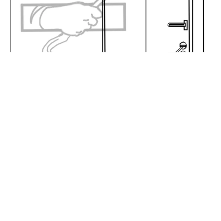
深夜、かすかな物音に胸騒ぎ 玄関のドアポストから伸びる手
はカギをこじ開けようとしていた！ 「もしあのまま寝ていた
ら…」
海川 まこと
2026.08.03
「14畳のリビングでも10畳用エアコンで十分で
すよ」 店員の説明を信じて激しく後悔 購入
後3カ月ですが、当然交換してもらえますよ
ね？【弁護士が解説】
長澤 芳子
2026.08.03
34歳年下の「彼女」を信じた75歳元受刑者