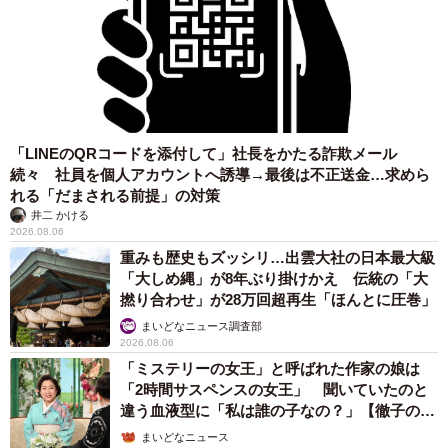
「LINEのQRコードを添付して」社長をかたる詐欺メール
続々 社員を個人アカウントへ誘導→最後は不正送金…求めら
れる「だまされる前提」の対策
井二 かける
2026.08.06
重みも歴史もズッシリ…出雲大社の日本最大級
「大しめ縄」が8年ぶり掛けかえ 伝統の「大
撚り合わせ」が28万回超再生「ほんとに圧巻」
まいどなニュース調査部
2026.08.06
「ミステリーの女王」と呼ばれた作家の娘は
「2時間サスペンスの女王」 聞いていたのと
違う血液型に「私は誰の子なの？」【徹子の部
屋】
まいどなニュース