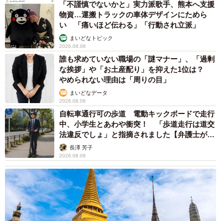
「不謹慎でないかと」実力派歌手、熊本へ支援
物資…運搬トラックの車体デザインにためら
昨今の国際情勢による影響。
い 「痛いほど伝わる」「行動され立派」
まいどなトピック
皆さん大変な状況ではありますが、今回リットルさんが陳
2026.08.06
列の様相に“矛盾塊”というネットミームを思い浮かべたよう
誰も求めていない職場の「謎マナー」、「過剰
に、たまには余裕をもって物事を眺めてみる――というの
な挨拶」や「お土産配り」を抑えた1位は？
やめられない理由は「周りの目」
も大切なことかもしれません。
まいどなデータ
2026.08.06
食べ物・飲み物に関する同人誌の即売会
「関西めしけっ
自転車通行可の歩道 電動キックボードで走行
と」
を主催するなど、同人誌に関する活動に精力的に参加
中、小学生とあわや衝突！ 「歩道走行は道交
法違反でしょ」と指摘されました【弁護士が解
されているリットルさん。6月17日に商業本
『同人誌即売
説】
長澤 芳子
会の創り方』
（星海社）が出版されたとのことです。
2026.08.06