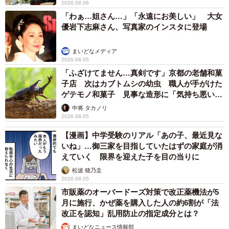
2026.08.06
「わぁ…姐さん…」「永遠にお美しい」 大女
優岩下志麻さん、写真家のインスタに登場
まいどなメディア
2026.08.05
「ふざけてません…真剣です」京都の老舗和菓
子店 次はカブトムシの幼虫 職人が手がけた
ゲテモノ和菓子 見事な造形に「気持ち悪いく
らいリアル」
中将 タカノリ
2026.08.05
【漫画】中学受験のリアル「あの子、最近見な
いね」…御三家を目指していたはずの家庭が消
えていく 限界を迎えた子を目の当りに
松波 穂乃圭
2026.08.05
市販薬のオーバードーズ対策で改正薬機法が5
月に施行、かぜ薬を購入した人の約6割が「法
改正を認知」乱用防止の指定成分とは？
まいどなニュース情報部