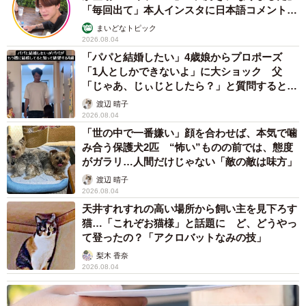
「毎回出て」本人インスタに日本語コメント
続々
まいどなトピック
2026.08.04
「パパと結婚したい」4歳娘からプロポーズ
「1人としかできないよ」に大ショック 父
「じゃあ、じぃじとしたら？」と質問すると…
渡辺 晴子
2026.08.04
「世の中で一番嫌い」顔を合わせば、本気で噛
み合う保護犬2匹 “怖い”ものの前では、態度
がガラリ…人間だけじゃない「敵の敵は味方」
渡辺 晴子
2026.08.04
天井すれすれの高い場所から飼い主を見下ろす
猫…「これぞお猫様」と話題に ど、どうやっ
て登ったの？「アクロバットなみの技」
梨木 香奈
2026.08.04