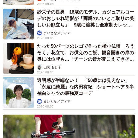
2026.08.05
紗栄子の長男 18歳のモデル、カジュアルコー
デのおしゃれ近影が「両親のいいとこ取りの美
しいお顔立ち」 9歳に渡英し全寮制カレッジ
で学ぶ
まいどなメディア
2026.08.05
たった50パーツのレゴで作った極小仏壇 ろう
そく、花立て、お供えのご飯、観音開きの扉の
奥には位牌も…「チーンの音が聞こえてきそ
う」
山岡 もと子
2026.08.05
透明感が半端ない！ 「50歳には見えない」
「永遠に綺麗」な内田有紀 ショートヘア＆半
袖白シャツの最強夏コーデ
まいどなメディア
2026.08.05