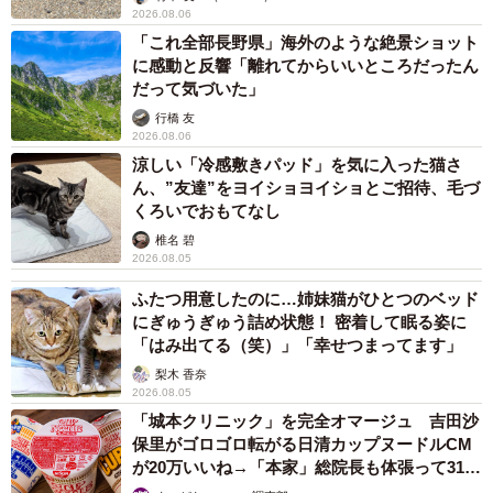
2026.08.06
写真やイラスト、タイトルやセリフ、紹介コメントなどが
「これ全部長野県」海外のような絶景ショット
ことごとく違っているというネタ。そんな矛盾した情報に
に感動と反響「離れてからいいところだったん
頭が混乱しそうになる画像やアスキーアートが、当時たく
だって気づいた」
さんネット上に拡散されました。
行橋 友
2026.08.06
涼しい「冷感敷きパッド」を気に入った猫さ
そこで、件の写真について「ネットミームみたいだな」とX
ん、”友達”をヨイショヨイショとご招待、毛づ
に投稿したところ、リプ欄にはジョークっぽいコメントも
くろいでおもてなし
含め、たくさんの反響がありました。
椎名 碧
2026.08.05
「現場は必死なんよネ」
ふたつ用意したのに…姉妹猫がひとつのベッド
「そのうち古新聞に包んで売るようになるので
にぎゅうぎゅう詰め状態！ 密着して眠る姿に
「はみ出てる（笑）」「幸せつまってます」
は……！？」
梨木 香奈
「みずなというトウモロコシと言い張る」
2026.08.05
「みずみずしいとうもろこしなを略してみずな」
「城本クリニック」を完全オマージュ 吉田沙
保里がゴロゴロ転がる日清カップヌードルCM
「たぶんダイコンの段ボール箱とかに詰められて出荷され
が20万いいね→「本家」総院長も体張って31万
てる」
いいね