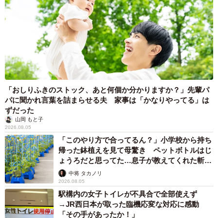
「おしりふきのストック、あと何個か分かりますか？」先輩パ
パに聞かれ言葉を詰まらせる夫 家事は「かなりやってる」は
ずだった
山岡 もと子
2026.08.05
「このやり方で合ってるん？」小学校から持ち
帰った鉢植えを見て母驚き ペットボトルはじ
ょうろだと思ってた…息子が教えてくれた斬新
な水やりとは
中将 タカノリ
2026.08.05
駅構内の女子トイレが不具合で全部使えず
→JR西日本が取った臨機応変な対応に感動
「その手があったか！」