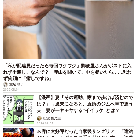
「私が配達員だったら毎回ワクワク」郵便屋さんがポストに入
れず手渡し、なんで？ 理由を聞いて、中を覗いたら……思わ
ず笑顔に「癒しですね」
渡辺 晴子
2026.08.04
【漫画】妻「その運動、家まで歩けば済むので
は？」→週末になると、近所のジムへ車で通う
夫 妻がモヤモヤする“イイワケ”とは？
松波 穂乃圭
2026.08.04
来客に大好評だった自家製サングリア 「違法