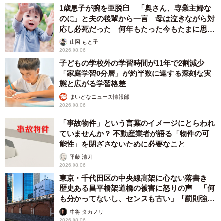
1歳息子が腕を亜脱臼 「奥さん、専業主婦な
のに」と夫の後輩から一言 母は泣きながら対
応し必死だった 何年もたった今もたまに思い
出し…
山岡 もと子
2026.08.06
2/3
子どもの学校外の学習時間が11年で2割減少
「家庭学習0分層」が約半数に達する深刻な実
リットルさんの商業本『同人誌即売会の創り方』表紙 ※リットル（丸岡
態と広がる学習格差
しょうへい）さん提供
まいどなニュース情報部
2026.08.06
■リットル（丸岡しょうへい）さんのX（旧Twitter）はこち
「事故物件」という言葉のイメージにとらわれ
ら
ていませんか？ 不動産業者が語る「物件の可
→
https://x.com/999cc
能性」を閉ざさないために必要なこと
平藤 清刀
2026.08.06
東京・千代田区の中央線高架に心ない落書き
歴史ある昌平橋架道橋の被害に怒りの声 「何
も分かってないし、センスも古い」「罰則強化
して」
中将 タカノリ
2026.08.06