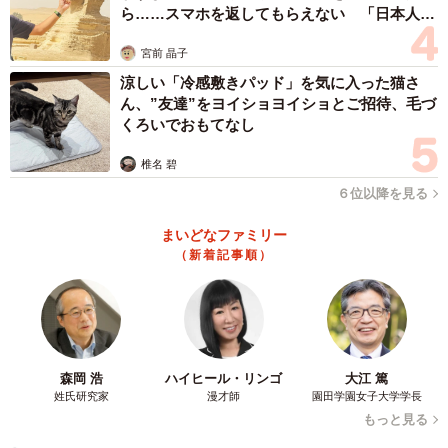
ら……スマホを返してもらえない 「日本人は
カモ代表かも」「私は6時間で3万円払った」
リットルさん：「カニ」の写真に「ウニ」「Tako」という
宮前 晶子
テロップを入れた画像を思い浮かべました。古くから馴染
涼しい「冷感敷きパッド」を気に入った猫さ
みのあるネットミームで、水菜の袋に入ったトウモロコシ
ん、”友達”をヨイショヨイショとご招待、毛づ
くろいでおもてなし
にそれを連想しました。
椎名 碧
――今回の件以外に、中東情勢の影響を受けていると感じ
６位以降を見る
る場面はありますか？
まいどなファミリー
（新着記事順）
リットルさん：生活の範囲では、物資不足を感じることは
ありませんが、ガソリン代などは高いですね。また、仕事
で繊維産業に従事しているのですが、原糸の供給なども滞
りなく行われているものの、価格が高騰していることはあ
ります。
森岡 浩
ハイヒール・リンゴ
大江 篤
姓氏研究家
漫才師
園田学園女子大学学長
もっと見る
◇ ◇