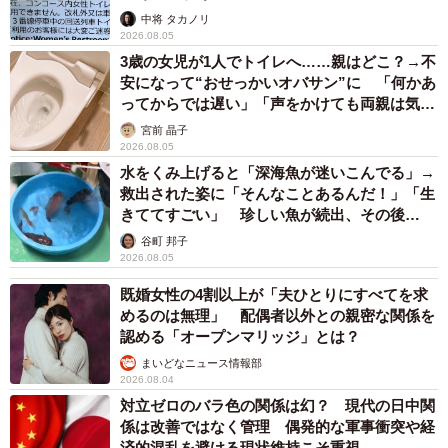
中将 タカノリ
2026.08.05
3歳の女児が1人でトイレへ……親はどこ？→不
安になって“おせっかいオバサン”に 「何かあ
ってからでは遅い」「声をかけても両親は気づ
かぬまま」
宮前 晶子
2026.08.05
水をくみ上げると「深海魚が迷いこんでる」→
救出された姿に「そんなことあるんだ！」「生
きててすごい」 珍しい魚が続出、その後
は……
谷町 邦子
2026.08.05
既婚女性の4割以上が「夫ひとりにすべてを求
めるのは無理」 配偶者以外との親密な関係を
認める「オープンマリッジ」とは？
まいどなニュース情報部
2026.08.04
対立ゼロのバラ色の関係は幻？ 現代の日中関
係は改善ではなく管理 偶発的な軍事衝突や経
済的混乱を避ける現状維持こそ重視