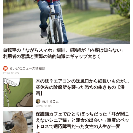
自転車の「ながらスマホ」罰則、6割超が「内容は知らない」
利用者の意識と実際の法的知識にギャップ大きく
まいどなニュース情報部
2026.08.05
木の枝？エアコンの送風口から細長いものが…
昼休みの診療所を襲った恐怖の生きもの【漫
画】
海川 まこと
2026.08.05
保護猫カフェでひとりぼっちだった「耳が聞こ
えないシニア猫」と運命の出会い→重度のペッ
トロスで適応障害だった女性の人生が一変