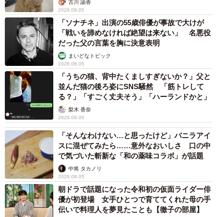
古川 諭香
2026.08.05
「ソナチネ」出演の55歳俳優が事故で大けが
「戦いを諦めなければ絶望は来ない」 名悪役
だった父の言葉を胸に決意表明
まいどなトピック
2026.08.05
「うちの猫、背中たくましすぎないか？」父と
並んだ猫の後ろ姿にSNS騒然 「筋トレして
る？」「すごく丈夫そう」「ハーランドかと」
梨木 香奈
2026.08.05
「そんなわけない…と思ったけど」バニラアイ
スに混ぜてみたら……意外なおいしさ 口の中
で気づいた斬新な「和の薬味コラボ」が話題
中将 タカノリ
2026.08.05
朝ドラで話題になった令和初の仮面ライダー俳
優が初登場 女手ひとつで育ててくれた母の手
伝いで料理人を夢見たことも【徹子の部屋】