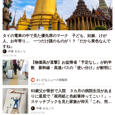
タイの電車の中で見た優先席のマーク 子ども、妊娠、けが
人、お年寄り… 一つだけ謎のものが！？「だから黄色なんで
すね」
中将 タカノリ
2026.08.06
【物価高が直撃】お盆帰省「予定なし」が約半
数 新幹線・高速バスの「使い分け」が鮮明に
まいどなニュース情報部
2026.08.06
83歳父が骨折で入院 ３カ月の病院生活があま
りに退屈で「画用紙と色鉛筆持ってこい！」→
スケッチブックを見た家族が仰天「これ、売れ
ますよ…」
中将 タカノリ
2026.08.06