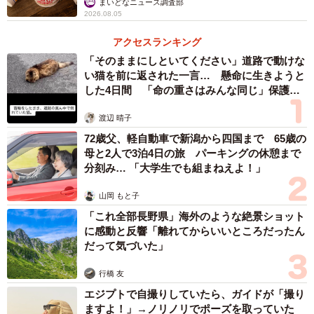
まいどなニュース調査部
「最近の大根は白菜の袋に入ってるらしいな」
2026.08.05
「体当たり的なところがかえって好感持てました！」
アクセスランキング
「そのままにしといてください」道路で動けな
ネットミームみたいになってるな
い猫を前に返された一言… 懸命に生きようと
pic.twitter.com/hZGhUftWzw
した4日間 「命の重さはみんな同じ」保護団
体代表の訴え
— リットル（丸岡しょうへい）@商業本出ます (@999cc)
渡辺 晴子
May 31, 2026
72歳父、軽自動車で新潟から四国まで 65歳の
母と2人で3泊4日の旅 パーキングの休憩まで
リットルさんに聞きました。
分刻み… 「大学生でも組まねえよ！」
山岡 もと子
――写真はどこで撮影されたのでしょうか？
「これ全部長野県」海外のような絶景ショット
に感動と反響「離れてからいいところだったん
リットルさん：福井市内にある農作物直売所です。よく行
だって気づいた」
きます。旬の作物が安く手に入るのでおすすめです。
行橋 友
――「ネットミーム」について、具体的にどんなものを思
エジプトで自撮りしていたら、ガイドが「撮り
ますよ！」→ノリノリでポーズを取っていた
い浮かべたのでしょうか？