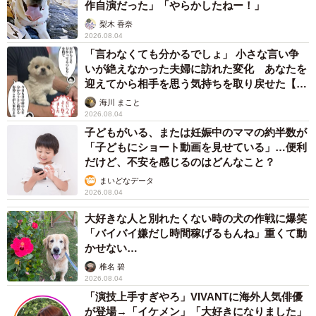
作自演だった」「やらかしたねー！」
梨木 香奈
2026.08.04
「言わなくても分かるでしょ」 小さな言い争
いが絶えなかった夫婦に訪れた変化 あなたを
迎えてから相手を思う気持ちを取り戻せた【漫
画】
海川 まこと
2026.08.04
子どもがいる、または妊娠中のママの約半数が
「子どもにショート動画を見せている」…便利
だけど、不安を感じるのはどんなこと？
まいどなデータ
2026.08.04
大好きな人と別れたくない時の犬の作戦に爆笑
「バイバイ嫌だし時間稼げるもんね」重くて動
かせない…
椎名 碧
2026.08.04
「演技上手すぎやろ」VIVANTに海外人気俳優
が登場→「イケメン」「大好きになりました」