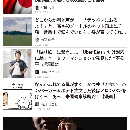
和田 大樹
2026.08.04
どこからか鳴き声が……「テッペンにおる
よ！」と、高さ40メートルのネット頂上に子
猫 営業中で悩んでいたら、客が言ってくれた
のは？
渡辺 晴子
2026.08.04
「貼り紙」に驚き……「Uber Eats」だけ対応
に差！？ タワーマンションで発見した“不公
平”が話題に
中将 タカノリ
2026.08.04
なんか忘れてる気がする かつ丼ドカ食い、ハ
ンバーガー＆ポテト注文した後はメロンパンを
ぱくっ…あっ、来週健康診断だ！【漫画】
海川 まこと
2026.08.04