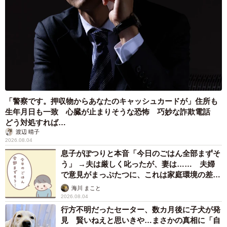
「警察です。押収物からあなたのキャッシュカードが」住所も
生年月日も一致 心臓が止まりそうな恐怖 巧妙な詐欺電話
どう対処すれば…
渡辺 晴子
2026.08.04
息子がぽつりと本音「今日のごはん全部まずそ
う」 →夫は厳しく叱ったが、妻は…… 夫婦
で意見がまっぷたつに、これは家庭環境の差？
【漫画】
海川 まこと
2026.08.04
行方不明だったセーター、数カ月後に子犬が発
見 賢いねえと思いきや…まさかの真相に「自