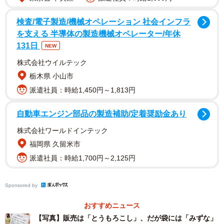
売られているのは「とうもろこし」、だけど袋には「みずな」の表記
検査/電子製造/機械オペレーション 社会インフラ
が。 ※リットル（丸岡しょうへい）さん提供
を支える 半導体の製造機械オペレーター/年休
131日
NEW
株式会社ウイルテック
栃木県 小山市
派遣社員：時給1,450円～1,813円
自動車エンジン部品の製造補助/定着奨励金あり
株式会社ワールドインテック
福岡県 久留米市
派遣社員：時給1,700円～2,125円
Sponsored by
売られていた野菜はとうもろこし。ところが、それを包装
するビニール袋には、なんと「みずな」と書かれていま
おすすめニュース
す。さらに売り場には、こんな掲示がありました。
【写真】販売は「とうもろこし」、だが袋には「みずな」