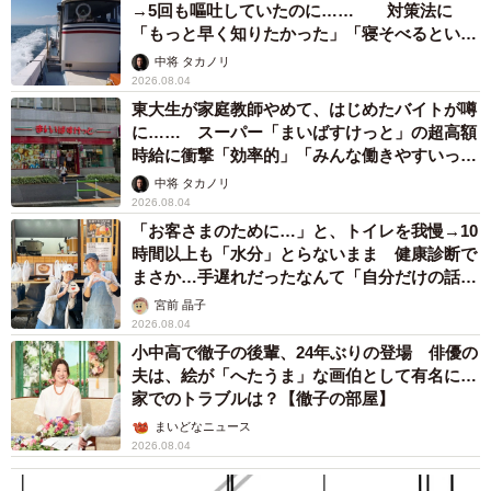
→5回も嘔吐していたのに…… 対策法に
「もっと早く知りたかった」「寝そべるといい
らしい」
中将 タカノリ
2026.08.04
東大生が家庭教師やめて、はじめたバイトが噂
に…… スーパー「まいばすけっと」の超高額
時給に衝撃「効率的」「みんな働きやすいって
言ってる」
中将 タカノリ
2026.08.04
「お客さまのために…」と、トイレを我慢→10
時間以上も「水分」とらないまま 健康診断で
まさか…手遅れだったなんて「自分だけの話で
はなく、日本中で起きている問題では？」
宮前 晶子
2026.08.04
小中高で徹子の後輩、24年ぶりの登場 俳優の
夫は、絵が「へたうま」な画伯として有名に…
家でのトラブルは？【徹子の部屋】
まいどなニュース
2026.08.04