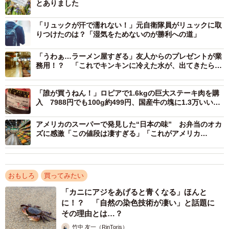
とありました
「中東情勢によりビニール袋が購入できないため、今ある
「リュックが汗で濡れない！」元自衛隊員がリュックに取
袋で代替えしております」
りつけたのは？「湿気をためないのが勝利への道」
「うわぁ…ラーメン屋すぎる」友人からのプレゼントが業
緊迫した中東の状況。それにより、プラスチックなどの石
務用！？ 「これでキンキンに冷えた水が、出てきたらあ
油製品の価格高騰や不足といった影響が出ています。同店
りがてえ」
でも、ビニール袋が購入できなくなり、やむなく余りの袋
「誰が買うねん！」ロピアで1.6kgの巨大ステーキ肉を購
を代用したとのこと。
入 7988円でも100g約499円、国産牛の塊に1.3万いいね
「でかした！」
アメリカのスーパーで発見した“日本の味” お弁当のオカ
まさに、大変な時代であることを象徴するような光景で
ズに感激「この値段は凄すぎる」「これがアメリカ
に！？」
す。しかし、リットルさんはこの「実際の商品と書かれて
いる名称が異なる」という状況を、ユニークでユーモアの
ある発想をもってとらえました。
おもしろ
買ってみたい
「カニにアジをあげると青くなる」ほんと
思い浮かべたのは、昔ネット上で流行した
“矛盾塊”
という
に！？ 「自然の染色技術が凄い」と話題に
ネットミーム。
その理由とは…？
竹中 友一（RinToris）