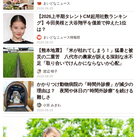
まいどなニュース
2026.08.05
【2026上半期タレントCM起用社数ランキン
グ】今田美桜と大谷翔平を僅差で抑えた1位
は？
まいどなニュース情報部
2026.08.05
【熊本地震】「米が枯れてしまう！」猛暑と被
災の二重苦 八代市の農家が訴える深刻な水不
足「取り合いでけんかにならないか心配」
渡辺 晴子
2026.08.05
かかりつけ動物病院の「時間外診療」が減少の
理由は？ 夜間や休日の“時間外診療”を続ける
難しさ
小宮 みぎわ
2026.08.05