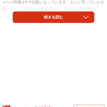
ャーの写真がXで話題になっています。そこに写っていたの
は、ラーメン屋などの飲食店でよく見かける業務用のピッ
チャー。自宅の食卓に置くだけでその場をラーメン屋の店
続きを読む
内のような雰囲気にしてしまう存在感に、「これでキンキ
ンに冷えた水が出てきたらありがてえ」「水道水と氷を入
れてレモンを一切れ入れれば、もうそれでしかない」など
のコメントが寄せられました。