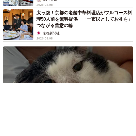
2026.08.08
太っ腹！京都の老舗中華料理店がフルコース料
理50人前を無料提供 「一市民としてお礼を」
つながる善意の輪
京都新聞社
2026.08.08
ボロボロで不細工なおじいちゃん猫に一目惚れ エイズだし手
がかかるけど…おうちで暮らすと「おじ猫」だって可愛くなっ
たよ！