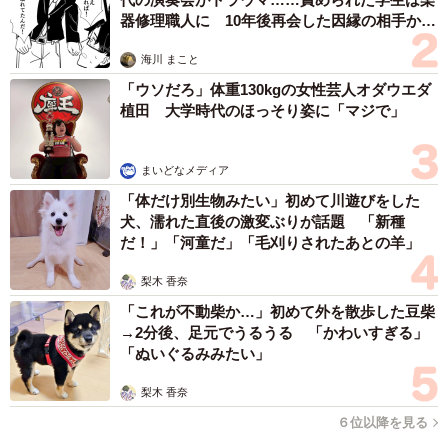
器修理職人に 10年後再会した因縁の相手から
「そこにこのピッチャーが加わってしまったので、完全に
思わぬ申し出【漫画】
ラーメン屋の完成形になってしまいました。逆に、もうこ
海川 まこと
こまで来たら清々しいです」
「ウソだろ」体重130kgの女性芸人オダウエダ
植田 大学時代のほっそり姿に「マジで」
まいどなメディア
「体だけ別生物みたい」初めて川遊びをした
犬、濡れた直後の激変ぶりが話題 「新種
だ！」「河童だ」「毛刈りされたあとの羊」
梨木 香奈
「これが不動柴か…」初めて外を散歩した豆柴
→2分後、足元でうるうる 「かわいすぎる」
「ぬいぐるみみたい」
梨木 香奈
６位以降を見る