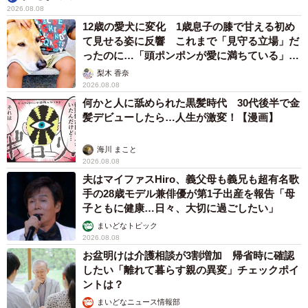
2026.08.08
12歳の愛犬に変化 1歳息子の膝で甘える初め
て見せる姿に反響 これまで「見守る立場」だ
ったのに…「頭ポンポンが愛に満ちている」
「尊…」
梨木 香奈
2026.08.08
何かと人に舐められた黒髪時代 30代後半で金
髪デビューしたら…人生が激変！【漫画】
海川 まこと
2026.08.08
夫はマイファスHiro、義父母も義兄も超有名歌
手の28歳モデル兼俳優が第1子出産を報告「母
子ともに健康…日々、大切に過ごしたい」
まいどなトピック
2026.08.08
お盆明けは介護相談が3割増加 帰省時に確認
したい「離れて暮らす親の異変」チェックポイ
ントは？
まいどなニュース情報部