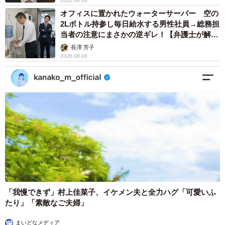
2026.08.08
オフィスに置かれたウォーターサーバー 空の
2Lボトル持参し毎日給水する男性社員→総務担
当者の注意にまさかの逆ギレ！【弁護士が解
説】
長澤 芳子
2026.08.08
「我慢できず」村上佳菜子、イケメン夫と全力ハグ「可愛いふ
たり」「素敵なご夫婦」
まいどなメディア