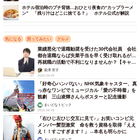
「完全にラーメン屋のソレだ…と即座に気づきました。そ
ホテル宿泊時のプチ背徳…おひとり夜食の“カップラーメ
ン” 「残り汁はどこに捨てる？」 ホテル公式が解説
して、とにかくデカい。存在感がすごすぎて、思わず笑っ
てしまいました」
気になる
買ってみたい
グルメ
このピッチャーを贈ってくれたのは、SNSを通してつなが
業績悪化で退職勧奨を受けた30代会社員 会社
った長年のフォロワーの一人なのだとか。
都合退職ならば失業手当を早く受け取れるが…
再就職の活動で不利になりませんか？【キャリ
「思いついたように食料品や雑貨を送ってくれる方で、今
アカウンセラーが解説】
長澤 芳子
回は『自分の家に置くのはちょっと躊躇するから、こちの
2026.08.09
家に送ってみた』そうです。まるで実験されてる気分です
「好奇心ハンパない」NHK気象キャスター、真
っ赤なワンピでミュージカル「愛の不時着」を
（笑）」
観劇 三山凌輝さんらポスターと記念撮影
まいどなトピック
なんかアドバイスもきた
2026.08.09
熱中症対策にはいいかも
pic.twitter.com/BjTvkcWR1N
「右ひじ左ひじ交互に見て♪」お笑いコンビ元
メンバー髪型激変 命を救う資格を取得「ええ
え！！すごすぎます！」→本名も明らかに
— こち (@cochi_wan)
July 8, 2025
まいどなメディア