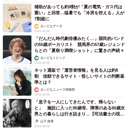
補助があっても約9割が「夏の電気・ガス代は
ーー「クールピッチャー」の構造の工夫を教えてくださ
重い」と回答…猛暑でも「冷房を控える」人が
い。
7割超に
まいどなデータ
2026.08.08
「主な特長は4つです。①氷水を入れても結露しない断熱構
「だんだん時代劇俳優みたく…」国民的バンド
造を搭載、②口径10cmの広い飲み口、③中が見えるクリア
の55歳ボーカリスト 競馬界の57歳レジェンド
なふた、④軽量で使いやすい樹脂製 になります」
らとの「夏祭り満喫ショット」に驚きの声続々
まいどなトピック
ーー累計販売個数はどのくらいになるのでしょうか？
2026.08.08
ネット通販で「運営者情報」を見る人は約8
割 信頼できるサイト・怪しいサイトの判断基
「1986年に発売した商品なのですが、発売以来、安定して
準とは？
売れ続けています。1996年以降、年間あたり約2〜3万個が
まいどなニュース情報部
コンスタントに出荷されており、40年間で約100万個以上
2026.08.08
が売れています」
「息子を一人にしてきたんです、帰らない
と」 施設に入った90歳母、障害のある60歳次
男との暮らしは行き詰まり…【司法書士の現場
ーーラーメン屋で目にする機会が多いという声がありまし
から】
山下 静香
たが、理由はあるのでしょうか？
2026.08.08