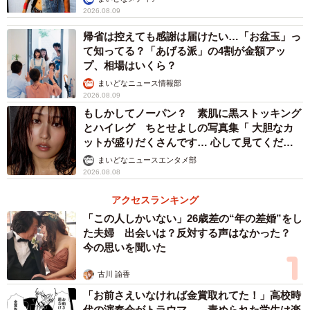
実際に使ってみると、その“ラーメン屋感”は想像以上だった
2026.08.09
といいます。
帰省は控えても感謝は届けたい…「お盆玉」っ
て知ってる？「あげる派」の4割が金額アッ
「見た目が昔ながらのラーメン屋にあるものと完全に一致
プ、相場はいくら？
していて。氷水を入れて持ち上げると『カラカラ』って音
まいどなニュース情報部
2026.08.09
がして、それがもう完全にラーメン屋。飲み物を注ぐだけ
もしかしてノーパン？ 素肌に黒ストッキング
で、気分は店内です」
とハイレグ ちとせよしの写真集「 大胆なカ
ットが盛りだくさんです… 心して見てくださ
い」
食卓にピッチャーを置くと、その存在感はすぐに話題の中
まいどなニュースエンタメ部
2026.08.08
心になるそうで、「遊びに来た人のほとんどが、第一声
『うわぁ……』って反応します。あまりにラーメン屋すぎ
アクセスランキング
て（笑）。最近は『今もまだあれ使ってるの？』とネタに
「この人しかいない」26歳差の“年の差婚”をし
た夫婦 出会いは？反対する声はなかった？
されるくらいです」と語ります。
今の思いを聞いた
実は、以前から使っていたグラスも「ラーメン屋すぎる」
古川 諭香
と友人に言われていたというこちさん。
「お前さえいなければ金賞取れてた！」高校時
代の演奏会がトラウマ……責められた学生は楽