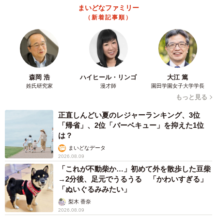
まいどなファミリー
（新着記事順）
森岡 浩
ハイヒール・リンゴ
大江 篤
姓氏研究家
漫才師
園田学園女子大学学長
もっと見る
正直しんどい夏のレジャーランキング、3位
「帰省」、2位「バーベキュー」を抑えた1位
は？
3/3
まいどなデータ
2026.08.09
ラーメン屋っぽいグラスをピッチャーに添えた写真／こちさん
「これが不動柴か…」初めて外を散歩した豆柴
（@cochi_wan）提供
→2分後、足元でうるうる 「かわいすぎる」
「ぬいぐるみみたい」
こちさんは普段、氷水を入れて使っているそうですが、さ
梨木 香奈
らに「ラーメン屋っぽさ」を増すためのアイデアもあるの
2026.08.09