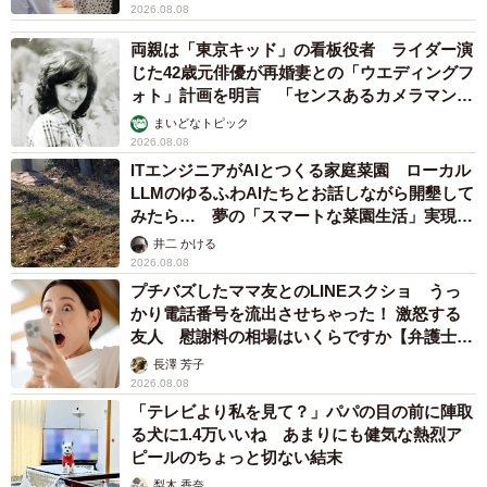
2026.08.08
両親は「東京キッド」の看板役者 ライダー演
じた42歳元俳優が再婚妻との「ウエディングフ
ォト」計画を明言 「センスあるカメラマン求
む」
まいどなトピック
2026.08.08
ITエンジニアがAIとつくる家庭菜園 ローカル
LLMのゆるふわAIたちとお話しながら開墾して
みたら… 夢の「スマートな菜園生活」実現な
るか
井二 かける
2026.08.08
プチバズしたママ友とのLINEスクショ うっ
かり電話番号を流出させちゃった！ 激怒する
友人 慰謝料の相場はいくらですか【弁護士が
解説】
長澤 芳子
2026.08.08
「テレビより私を見て？」パパの目の前に陣取
る犬に1.4万いいね あまりにも健気な熱烈ア
ピールのちょっと切ない結末
梨木 香奈