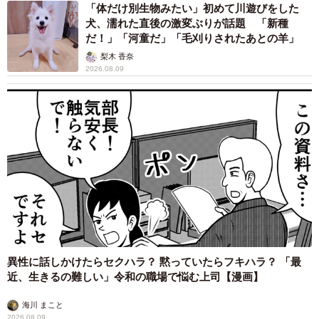
だとか。
「体だけ別生物みたい」初めて川遊びをした
犬、濡れた直後の激変ぶりが話題 「新種
だ！」「河童だ」「毛刈りされたあとの羊」
「冷たい麦茶を入れるのも雰囲気出ますし、輪切りのレモ
梨木 香奈
ンを浮かべた氷水もおすすめ。より一層『それっぽさ』が
2026.08.09
増します。もはやこのピッチャーがない食卓が想像できな
いくらい、存在が自然になってきました（笑）。まさかこ
んなことで話題になるとは…。でもちょっと、うれしいで
す」
「40年間で100万個以上販売」…メーカーに聞い
た
このピッチャーは、象印マホービンの「クールピッチャ
ー」という製品。こちさんが所有しているグリーン以外
異性に話しかけたらセクハラ？ 黙っていたらフキハラ？ 「最
に、ブラウンとベージュのカラー展開もあります。今回の
近、生きるの難しい」令和の職場で悩む上司【漫画】
投稿を通してSNSで話題となった「クールピッチャー」に
ついて、象印マホービンの担当者にお話を伺いました。
海川 まこと
2026.08.09