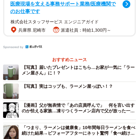
医療現場を支える事務サポート業務/医療機関で
のお仕事です
株式会社スタッフサービス エンジニアガイド
兵庫県 尼崎市
派遣社員：時給1,300円～
2/3
Sponsored by
ラーメン屋などでよく見かけるピッチャー／こちさん（@cochi_wan）提
供
おすすめニュース
【写真】届いたプレゼントはこちら…お家が一気に「ラー
投稿主は、生物観察や人間観察の成果をイラストにして
メン屋さん」に！？
SNSで発信している、こちさん（@cochi_wan）。話題と
【写真】実はコップも、ラーメン屋っぽい！？
なったピッチャーは友人からもらったものだそうで、「正
直、『なんか変なの届いたな』って思いました」と話しま
す。
【漫画】父が無表情で「あの店員呼んで」 何を言い出す
のか怯える家族…凍りつくラーメン店内で父が放った一言
とは
ある日、突然大きな箱が届き、開けてみると中にはどこか
「つまり、ラーメンは健康食」10年間毎日ラーメンを食べ
で見覚えのある“業務用ピッチャー”が入っていたのだそう。
続けた結果→ビフォーアフターにネット驚愕「食べ続ける
と“綺麗になる説”が実証」