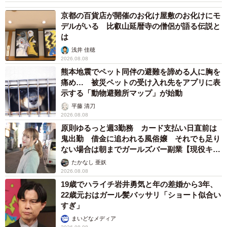
京都の百貨店が開催のお化け屋敷のお化けにモ
「断熱構造なので、容器が結露しない。また、口径が10㎝
デルがいる 比叡山延暦寺の僧侶が語る伝説と
と広くお手入れしやすい。そして、当社ステンレス製品と
は
比べても価格が安価。こういった理由で選ばれているので
浅井 佳穂
2026.08.08
はないかと考えております」
熊本地震でペット同伴の避難を諦める人に胸を
痛め… 被災ペットの受け入れ先をアプリに表
ーー「クールピッチャー」がSNSで話題となったことはご
示する「動物避難所マップ」が始動
存知でしたか？よろしければ、率直なご感想をお聞かせく
平藤 清刀
2026.08.08
ださい。
原則ゆるっと週3勤務 カード支払い日直前は
鬼出勤 借金に追われる風俗嬢 それでも足り
「一般のご家庭向けというより、業務用の製品と考えてお
ない場合は朝までガールズバー副業【現役キャ
りましたので、SNS投稿されているように個人の方がご自
ストに取材】
たかなし 亜妖
宅で使用されるのは当社としては意外ではありましたが、
2026.08.08
19歳でハライチ岩井勇気と年の差婚から3年、
多くの方にご使用いただき嬉しく思っております」
22歳元おはガール髪バッサリ「ショート似合い
すぎ」
まいどなメディア