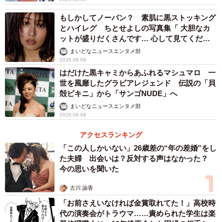
位、「キャッシュレス決済（63.7%）」が3位となりまし
もしかしてノーパン？ 素肌に黒ストッキング
た。なお、4位は「地図・ナビゲーションの利用
とハイレグ ちとせよしの写真集「 大胆なカ
（63.1%）」、5位は「SNS閲覧・投稿（59.1%）」、6位
ットが盛りだくさんです… 心して見てくださ
は「動画視聴（47.8%）」でした。
い」
まいどなニュースエンタメ部
2026.08.08
はだけた黒キャミからあふれるマシュマロ 一
世を風靡したグラビアレジェンド 伝説の「貝
殻ビキニ」から「サンゴNUDE」へ
まいどなニュースエンタメ部
2026.08.08
アクセスランキング
「この人しかいない」26歳差の“年の差婚”をし
た夫婦 出会いは？反対する声はなかった？
今の思いを聞いた
5/7
古川 諭香
「お前さえいなければ金賞取れてた！」高校時
充電残量が不安になった？『単一回答』（提供画像）
代の演奏会がトラウマ……責められた学生は楽