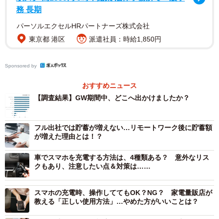
（18.2%）」といった回答が得られました。
務 長期
パーソルエクセルHRパートナーズ株式会社
東京都 港区
派遣社員：時給1,850円
Sponsored by
おすすめニュース
【調査結果】GW期間中、どこへ出かけましたか？
フル出社では貯蓄が増えない…リモートワーク後に貯蓄額
が増えた理由とは！？
3/7
車でスマホを充電する方法は、4種類ある？ 意外なリス
クもあり、注意したい点＆対策は……
合計支出金額『単一回答』（提供画像）
次に、「今年のGW中の合計支出」について尋ねたところ、
スマホの充電時、操作しててもOK？NG？ 家電量販店が
教える「正しい使用方法」…やめた方がいいことは？
1位は「10001〜30000円（33.0%）」、2位は「0～10000
円（32.6%）」でした。一方で、3万円以上使った層を合計