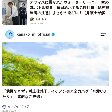
オフィスに置かれたウォーターサーバー 空の
2Lボトル持参し毎日給水する男性社員→総務担
当者の注意にまさかの逆ギレ！【弁護士が解
説】
長澤 芳子
2026.08.08
「我慢できず」村上佳菜子、イケメン夫と全力ハグ「可愛いふ
たり」「素敵なご夫婦」
まいどなメディア
2026.08.08