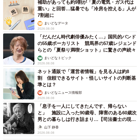
補助があっても約9割が「夏の電気・ガス代は
重い」と回答…猛暑でも「冷房を控える」人が
7割超に
まいどなデータ
2026.08.08
「だんだん時代劇俳優みたく…」国民的バンド
の55歳ボーカリスト 競馬界の57歳レジェンド
らとの「夏祭り満喫ショット」に驚きの声続々
まいどなトピック
2026.08.08
ネット通販で「運営者情報」を見る人は約8
割 信頼できるサイト・怪しいサイトの判断基
準とは？
まいどなニュース情報部
2026.08.08
「息子を一人にしてきたんです、帰らない
と」 施設に入った90歳母、障害のある60歳次
男との暮らしは行き詰まり…【司法書士の現場
から】
山下 静香
2026.08.08