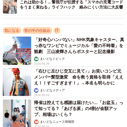
これは助かる！…警視庁が伝授する「スマホの充電コード
すると、全体の34.4%になっていることが分かりました。
をうまく束ねる」ライフハック 絡みにくい方法に大反響
気になる
世の中の仕組み
IT
「好奇心ハンパない」NHK気象キャスター、真
っ赤なワンピでミュージカル「愛の不時着」を
観劇 三山凌輝さんらポスターと記念撮影
まいどなトピック
2026.08.09
「右ひじ左ひじ交互に見て♪」お笑いコンビ元
メンバー髪型激変 命を救う資格を取得「ええ
4/7
え！！すごすぎます！」→本名も明らかに
まいどなメディア
スマホを使用した主な用途『複数回答』（提供画像）
2026.08.09
帰省は控えても感謝は届けたい…「お盆玉」っ
続いて、「外出中にスマートフォンを、どのような用途で
て知ってる？「あげる派」の4割が金額アッ
使用したか」について聞いたところ、「写真・動画撮影
プ、相場はいくら？
（66.1%）」が1位、「メッセージ・通話（64.9%）」が2
まいどなニュース情報部
2026.08.09