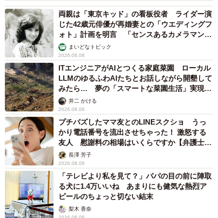
両親は「東京キッド」の看板役者 ライダー演
じた42歳元俳優が再婚妻との「ウエディングフ
ォト」計画を明言 「センスあるカメラマン求
む」
まいどなトピック
2026.08.08
ITエンジニアがAIとつくる家庭菜園 ローカル
LLMのゆるふわAIたちとお話しながら開墾して
みたら… 夢の「スマートな菜園生活」実現な
るか
井二 かける
2026.08.08
プチバズしたママ友とのLINEスクショ うっ
かり電話番号を流出させちゃった！ 激怒する
友人 慰謝料の相場はいくらですか【弁護士が
解説】
長澤 芳子
2026.08.08
「テレビより私を見て？」パパの目の前に陣取
る犬に1.4万いいね あまりにも健気な熱烈ア
ピールのちょっと切ない結末
梨木 香奈
2026.08.08