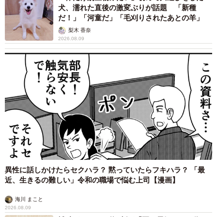
犬、濡れた直後の激変ぶりが話題 「新種
外出先でスマホを充電した回数『単一回答』（提供画像）
だ！」「河童だ」「毛刈りされたあとの羊」
最後に、「GW期間中に外出先でスマホを充電した回数」に
梨木 香奈
2026.08.09
ついて聞いたところ、合計76.6%の人が「外出先での充電
を経験した」と回答しました。充電回数の内訳では「2〜3
回（31.5%）」が最多で、「4〜5回（11.3%）」と「6回以
上（16.1%）」を合わせて、4回以上充電した人は27.4%に
達しました。なお、「0回」は23.4%、「1回」は17.7%でし
た。
【出典】
株式会社INFORICH
https://chargespot.jp/article/9469/
異性に話しかけたらセクハラ？ 黙っていたらフキハラ？ 「最
近、生きるの難しい」令和の職場で悩む上司【漫画】
海川 まこと
2026.08.09