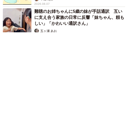
2026.08.07
難聴のお姉ちゃんに5歳の妹が手話通訳 互い
に支え合う家族の日常に反響「妹ちゃん、頼も
しい」「かわいい通訳さん」
五ヶ瀬 あお
2026.08.07
ラストライブ控えるT-BOLAN森友嵐士 にしたん社長がTikTok
内で独占インタビュー