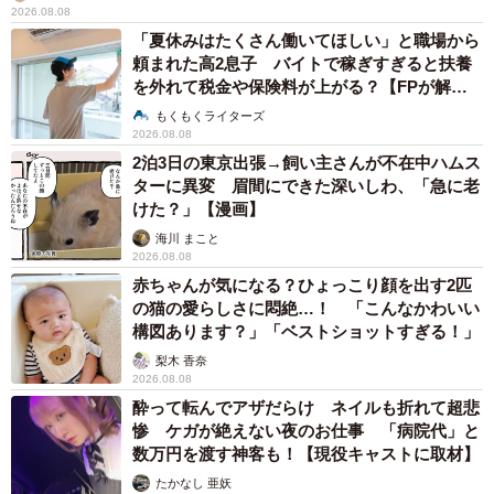
2026.08.08
「夏休みはたくさん働いてほしい」と職場から
頼まれた高2息子 バイトで稼ぎすぎると扶養
を外れて税金や保険料が上がる？【FPが解
説】
もくもくライターズ
2026.08.08
2泊3日の東京出張→飼い主さんが不在中ハムス
ターに異変 眉間にできた深いしわ、「急に老
けた？」【漫画】
海川 まこと
2026.08.08
赤ちゃんが気になる？ひょっこり顔を出す2匹
の猫の愛らしさに悶絶…！ 「こんなかわいい
構図あります？」「ベストショットすぎる！」
梨木 香奈
2026.08.08
酔って転んでアザだらけ ネイルも折れて超悲
惨 ケガが絶えない夜のお仕事 「病院代」と
数万円を渡す神客も！【現役キャストに取材】
たかなし 亜妖