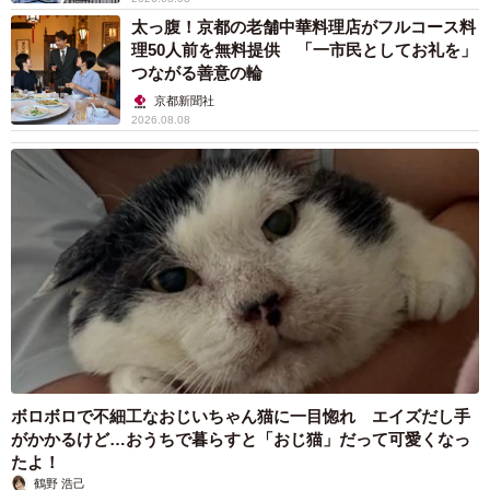
太っ腹！京都の老舗中華料理店がフルコース料
理50人前を無料提供 「一市民としてお礼を」
つながる善意の輪
京都新聞社
2026.08.08
ボロボロで不細工なおじいちゃん猫に一目惚れ エイズだし手
がかかるけど…おうちで暮らすと「おじ猫」だって可愛くなっ
たよ！
鶴野 浩己