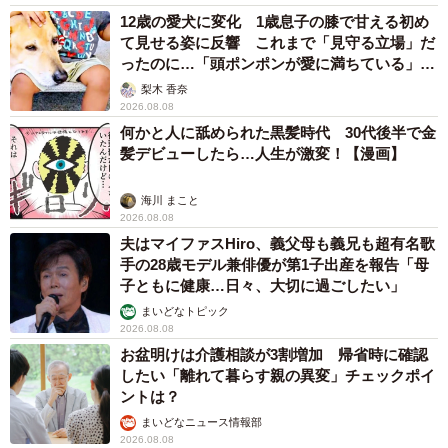
12歳の愛犬に変化 1歳息子の膝で甘える初め
て見せる姿に反響 これまで「見守る立場」だ
ったのに…「頭ポンポンが愛に満ちている」
「尊…」
梨木 香奈
2026.08.08
何かと人に舐められた黒髪時代 30代後半で金
髪デビューしたら…人生が激変！【漫画】
海川 まこと
2026.08.08
夫はマイファスHiro、義父母も義兄も超有名歌
手の28歳モデル兼俳優が第1子出産を報告「母
子ともに健康…日々、大切に過ごしたい」
まいどなトピック
2026.08.08
お盆明けは介護相談が3割増加 帰省時に確認
したい「離れて暮らす親の異変」チェックポイ
ントは？
まいどなニュース情報部
2026.08.08