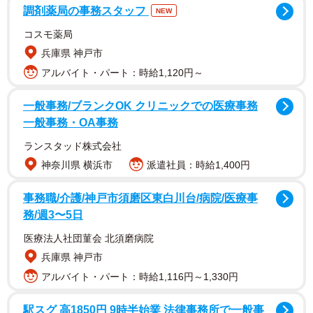
で実施されました。
調剤薬局の事務スタッフ
NEW
コスモ薬局
兵庫県 神戸市
アルバイト・パート：時給1,120円～
一般事務/ブランクOK クリニックでの医療事務
一般事務・OA事務
ランスタッド株式会社
神奈川県 横浜市
派遣社員：時給1,400円
2/7
主な外出先『複数回答』（提供画像）
事務職/介護/神戸市須磨区東白川台/病院/医療事
務/週3〜5日
まず、「今年のGW期間中の主な外出先はどこか？」につい
医療法人社団菫会 北須磨病院
て聞いたところ、「自宅中心で過ごした（30.8%）」が最
兵庫県 神戸市
も多く、次いで「外食・飲み会（25.3%）」、「国内旅行
アルバイト・パート：時給1,116円～1,330円
（25.0%）」、ほか「仕事中・出張（23.9%）」、「ショッ
ピング（22.1%）」、「イベント・フェス・スポーツ観戦
駅スグ 高1850円 9時半始業 法律事務所で一般事