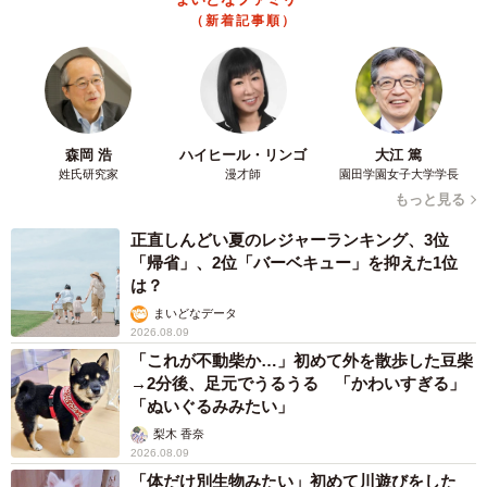
さらに、「充電が不足して困った・不安に感じたことは何
（新着記事順）
か」の質問では、「キャッシュレス決済ができないこと
（51.8%）」が1位でした。また、「家族、友人と連絡が取
りづらくなること（48.2%）」が2位、「地図・ナビが見ら
れなくなること（47.7%）」が3位、「写真・動画撮影がで
きないこと（30.0%）」が4位となりました。
森岡 浩
ハイヒール・リンゴ
大江 篤
姓氏研究家
漫才師
園田学園女子大学学長
もっと見る
正直しんどい夏のレジャーランキング、3位
「帰省」、2位「バーベキュー」を抑えた1位
は？
まいどなデータ
2026.08.09
「これが不動柴か…」初めて外を散歩した豆柴
→2分後、足元でうるうる 「かわいすぎる」
「ぬいぐるみみたい」
梨木 香奈
2026.08.09
7/7
「体だけ別生物みたい」初めて川遊びをした