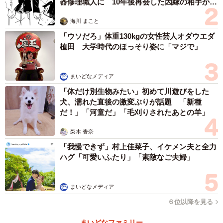
器修理職人に 10年後再会した因縁の相手から
次に、「外出中に充電残量への不安を感じたことがあった
思わぬ申し出【漫画】
か」について尋ねたところ、1位は「何度かあった
海川 まこと
「ウソだろ」体重130kgの女性芸人オダウエダ
（41.1%）」、2位が「非常によくあった（25.3%）」と合
植田 大学時代のほっそり姿に「マジで」
計66.4%にのぼり、ほぼ3人に2人がGW中に充電不安を経験
していたことが明らかになりました。
まいどなメディア
「体だけ別生物みたい」初めて川遊びをした
犬、濡れた直後の激変ぶりが話題 「新種
だ！」「河童だ」「毛刈りされたあとの羊」
梨木 香奈
「我慢できず」村上佳菜子、イケメン夫と全力
ハグ「可愛いふたり」「素敵なご夫婦」
6/7
まいどなメディア
充電不足によって困った・不安に感じたこと『複数回答』（提供画像）
６位以降を見る
まいどなファミリー