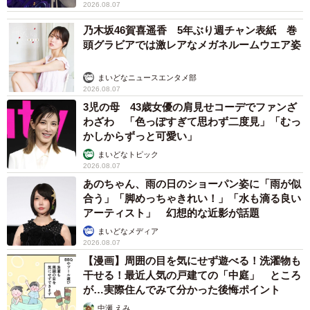
2026.08.07
乃木坂46賀喜遥香 5年ぶり週チャン表紙 巻
頭グラビアでは激レアなメガネルームウエア姿
まいどなニュースエンタメ部
2026.08.07
3児の母 43歳女優の肩見せコーデでファンざ
わざわ 「色っぽすぎて思わず二度見」「むっ
かしからずっと可愛い」
まいどなトピック
2026.08.07
あのちゃん、雨の日のショーパン姿に「雨が似
合う」「脚めっちゃきれい！」「水も滴る良い
アーティスト」 幻想的な近影が話題
まいどなメディア
2026.08.07
【漫画】周囲の目を気にせず遊べる！洗濯物も
干せる！最近人気の戸建ての「中庭」 ところ
が…実際住んでみて分かった後悔ポイント
中瀬 えみ