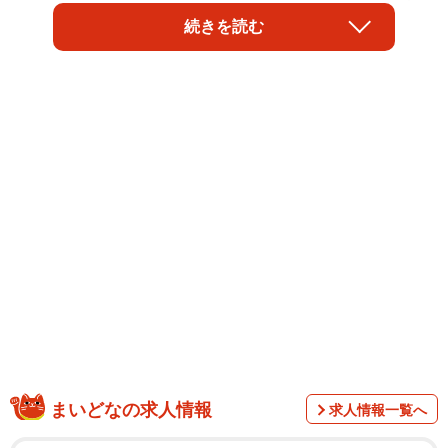
ャージスポット）」を運営する株式会社INFORICHが行っ
続きを読む
たアンケート調査によると、66.4%の人が「充電残量への
不安を経験した」と回答したことが分かりました。
本調査は、全国のCHARGESPOTアプリユーザー4271人を
まいどなの求人情報
求人情報一覧へ
対象に2026年5月、インターネット調査（アプリ内）の形