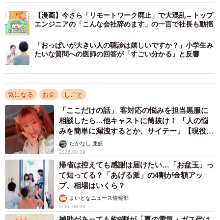
【漫画】今さら「リモートワーク廃止」で大混乱→トップ
エンジニアの「こんな会社辞めます」の一言で社長も動揺
「おっぱいが大きい人の聴診は嬉しいですか？」小学生み
たいな質問への医師の回答が「すごい分かる」と反響
気になる
お金
しごと
「ここだけの話」 客対応の悩みを担当黒服に
相談したら…他キャストに筒抜け！ 「人の悩
みを簡単に漏洩するとか、サイテー」【現役キ
ャストに取材】
たかなし 亜妖
2026.08.09
帰省は控えても感謝は届けたい…「お盆玉」っ
て知ってる？「あげる派」の4割が金額アッ
3/3
プ、相場はいくら？
貯蓄が増減した理由（提供画像）
まいどなニュース情報部
2026.08.09
補助があっても約9割が「夏の電気・ガス代は