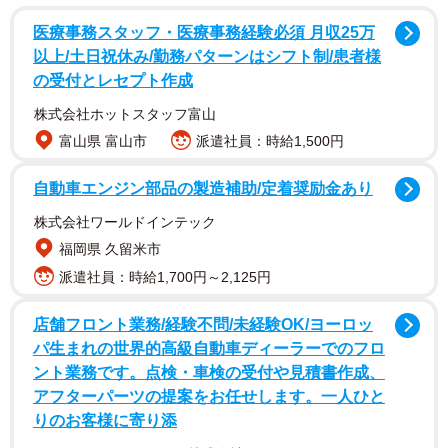
医療事務スタッフ・医療事務経験必須 月収25万
以上/土日祝休み/勤務パターンはシフト制/患者様
の受付とレセプト作成
株式会社ホットスタッフ富山
富山県 富山市
派遣社員：時給1,500円
自動車エンジン部品の製造補助/定着奨励金あり
株式会社ワールドインテック
福岡県 久留米市
派遣社員：時給1,700円～2,125円
店舗フロント業務/経験不問/未経験OK/ヨーロッ
パ生まれの世界的高級自動車ディーラーでのフロ
ント業務です。点検・車検の受付や見積書作成、
アフターパーツの提案をお任せします。一人ひと
2/3
りのお客様に寄り添