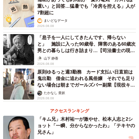
「貯蓄が増減した理由」を質問をしたところ、フル出社の
重い」と回答…猛暑でも「冷房を控える」人が
人とフルリモートの人の間で、いくつか特徴的な差がみら
7割超に
れました。
まいどなデータ
2026.08.08
まず、「給与や生活費の増減」と回答した人がフル出社・
「息子を一人にしてきたんです、帰らない
リモートワーク共に多くみられました。また、「副業やア
と」 施設に入った90歳母、障害のある60歳次
男との暮らしは行き詰まり…【司法書士の現場
ルバイト収入」と回答した人がリモートワークで2.8％、フ
から】
山下 静香
ル出社で1.7％となっており、これについて調査を行った同
2026.08.08
社は「通勤のための時間を副業やアルバイトに充てたり、
原則ゆるっと週3勤務 カード支払い日直前は
資格取得などのスキルアップに利用することで収入を増や
鬼出勤 借金に追われる風俗嬢 それでも足り
ない場合は朝までガールズバー副業【現役キャ
している人がいると考えられる」と述べています。
ストに取材】
たかなし 亜妖
2026.08.08
続いて「節約の成功」という回答について、これもリモー
アクセスランキング
トワークで7.2%の回答が集まったのに対してフル出社では
「キム兄」木村祐一が激やせ、松本人志と2シ
4.4%となっています。具体的には「外食しなくなった」
ョット「一瞬、分からなかったわ」「テキヤの
「ランチを買わなくなった」という意見が寄せられてお
兄さん」
り、リモートワークならではの節約術といえます。