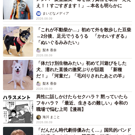
え！！すごすぎます！」→本名も明らかに
まいどなメディア
2026.08.09
「これが不動柴か…」初めて外を散歩した豆柴
→2分後、足元でうるうる 「かわいすぎる」
「ぬいぐるみみたい」
梨木 香奈
2026.08.09
「体だけ別生物みたい」初めて川遊びをした
犬、濡れた直後の激変ぶりが話題 「新種
だ！」「河童だ」「毛刈りされたあとの羊」
梨木 香奈
2026.08.09
異性に話しかけたらセクハラ？ 黙っていたら
フキハラ？ 「最近、生きるの難しい」令和の
職場で悩む上司【漫画】
海川 まこと
2026.08.09
「だんだん時代劇俳優みたく…」国民的バンド