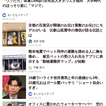
「ウソだろ」体重130kgの女性芸人オダウエダ植田 大学時代
のほっそり姿に「マジで」
まいどなメディア
2026.08.08
京都の百貨店が開催のお化け屋敷のお化けにモ
デルがいる 比叡山延暦寺の僧侶が語る伝説と
は
浅井 佳穂
2026.08.08
熊本地震でペット同伴の避難を諦める人に胸を
痛め… 被災ペットの受け入れ先をアプリに表
示する「動物避難所マップ」が始動
平藤 清刀
2026.08.08
19歳でハライチ岩井勇気と年の差婚から3年、
22歳元おはガール髪バッサリ「ショート似合い
すぎ」
まいどなメディア
2026.08.08
オフィスに置かれたウォーターサーバー 空の