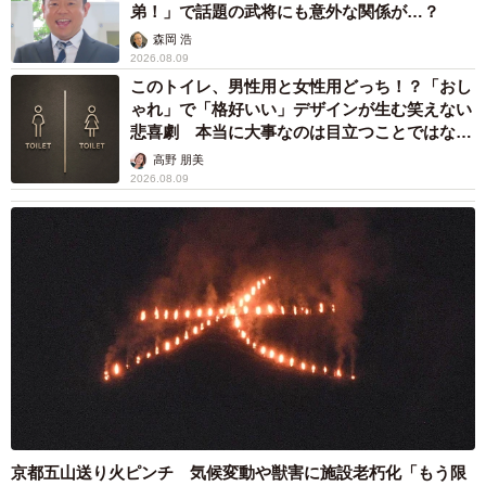
弟！」で話題の武将にも意外な関係が…？
森岡 浩
2026.08.09
このトイレ、男性用と女性用どっち！？「おし
ゃれ」で「格好いい」デザインが生む笑えない
悲喜劇 本当に大事なのは目立つことではな
く…
高野 朋美
2026.08.09
京都五山送り火ピンチ 気候変動や獣害に施設老朽化「もう限