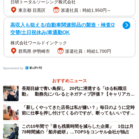
リモートワークをするようになって、貯金は増えましたか？（提供画
日研トータルソーシング株式会社
像）
東京都 目黒区
派遣社員：時給1,950円～
「リモートワークをするようになって、貯金は増えました
高収入も狙える/自動車関連部品の製造・検査/2
か？」と質問をしたところ、勤務形態に関わらず半数以上
交替/土日祝休み/車通勤OK
の人が「変わらない」と回答している一方で、「増えた」
株式会社ワールドインテック
と回答している人の割合はフル出社の人よりもリモート勤
群馬県 伊勢崎市
派遣社員：時給1,700円
務の人が多いという結果になりました。
Sponsored by
特に「100万円以上増えた」と回答した割合については、リ
モートワークで働く日数が多い人ほど高いという結果にな
おすすめニュース
長期目線で青い鳥探し 20代に浸透する「ゆる転職活
りました。また、全体を通して、フル出社の人はリモート
動」 勤務先にバレるとネガティブ評価？【キャリアカウ
ワークの人に比べて貯蓄額が増加しづらい傾向にありまし
ンセラーが解説】
た。
「新しくやってきた店長は私が嫌い？」毎日のように定時
前に仕事を押し付けてくるのですが、断ってもいいです
か？【社労士が解説】
この10年間で「最も残業時間を減らした企業」 1位は月
78時間減の「船井総研」…TOP3をコンサル会社が独占