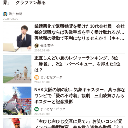
界」 クラファン募る
浅井 佳穂
2026.08.09
業績悪化で退職勧奨を受けた30代会社員 会社
都合退職ならば失業手当を早く受け取れるが…
再就職の活動で不利になりませんか？【キャリ
アカウンセラーが解説】
長澤 芳子
2026.08.09
正直しんどい夏のレジャーランキング、3位
「帰省」、2位「バーベキュー」を抑えた1位
は？
まいどなデータ
2026.08.09
NHK大阪の朝の顔…気象キャスター、真っ赤な
ワンピで「愛の不時着」観劇 三山凌輝さんら
ポスターと記念撮影
まいどなトピック
2026.08.09
「右ひじ左ひじ交互に見て♪」お笑いコンビ元
メンバー髪型激変 命を救う資格を取得「ええ