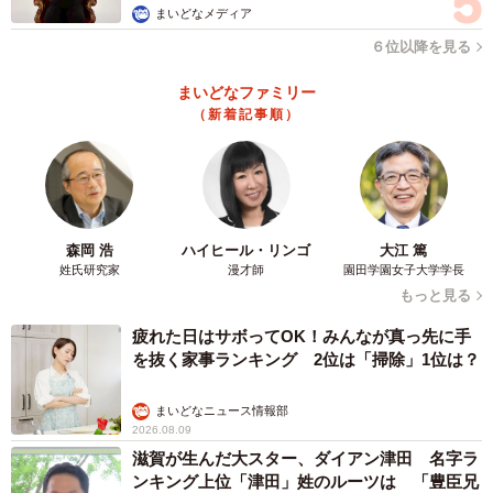
まいどなメディア
６位以降を見る
まいどなファミリー
（新着記事順）
森岡 浩
ハイヒール・リンゴ
大江 篤
姓氏研究家
漫才師
園田学園女子大学学長
もっと見る
疲れた日はサボってOK！みんなが真っ先に手
を抜く家事ランキング 2位は「掃除」1位は？
まいどなニュース情報部
2026.08.09
滋賀が生んだ大スター、ダイアン津田 名字ラ
ンキング上位「津田」姓のルーツは 「豊臣兄