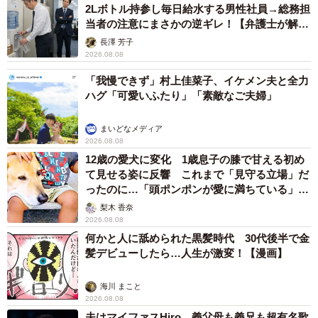
2Lボトル持参し毎日給水する男性社員→総務担
当者の注意にまさかの逆ギレ！【弁護士が解
説】
長澤 芳子
2026.08.08
「我慢できず」村上佳菜子、イケメン夫と全力
ハグ「可愛いふたり」「素敵なご夫婦」
まいどなメディア
2026.08.08
12歳の愛犬に変化 1歳息子の膝で甘える初め
て見せる姿に反響 これまで「見守る立場」だ
ったのに…「頭ポンポンが愛に満ちている」
「尊…」
梨木 香奈
2026.08.08
何かと人に舐められた黒髪時代 30代後半で金
髪デビューしたら…人生が激変！【漫画】
海川 まこと
2026.08.08
夫はマイファスHiro、義父母も義兄も超有名歌