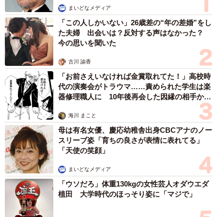
まいどなメディア
一方で、「医療費」についてはフル出社の人（1.9％）より
「この人しかいない」26歳差の“年の差婚”をし
た夫婦 出会いは？反対する声はなかった？
リモートワークの人(6.1％)の出費が多い結果になりまし
今の思いを聞いた
た。調査を行った同社は、この結果について、出社よりも
在宅の方が病院に通いやすいためではないかと述べていま
古川 諭香
「お前さえいなければ金賞取れてた！」高校時
す。
代の演奏会がトラウマ……責められた学生は楽
器修理職人に 10年後再会した因縁の相手から
【出典】
思わぬ申し出【漫画】
株式会社LASSIC（ラシック）／リモートワークと貯金
海川 まこと
https://www.lassic.co.jp/
母は有名女優、慶応幼稚舎出身CBCアナのノー
スリーブ姿「育ちの良さが表情に表れてる」
「天使の笑顔」
まいどなメディア
「ウソだろ」体重130kgの女性芸人オダウエダ
植田 大学時代のほっそり姿に「マジで」