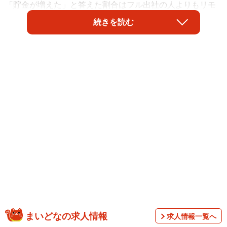
「貯金が増えた」と答えた割合はフル出社の人よりもリモ
ート勤務の人の方が高いことがわかりました。
続きを読む
調査は、2025年4月に株式会社LASSICがインターネット上
で実施したものです。
まいどなの求人情報
求人情報一覧へ