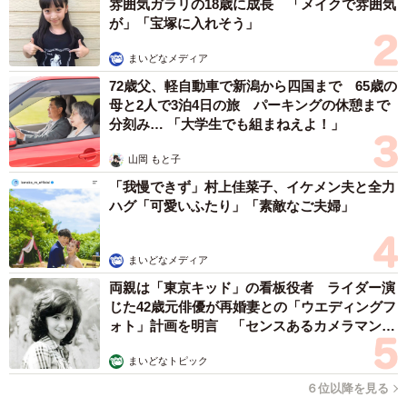
雰囲気ガラリの18歳に成長 「メイクで雰囲気
最大級の賛辞なんです。
が」「宝塚に入れそう」
まいどなメディア
――下津監督は、ハリウッドのマネジメント会社と契約さ
72歳父、軽自動車で新潟から四国まで 65歳の
れたそうですが、今後の展望についてはどうお考えです
母と2人で3泊4日の旅 パーキングの休憩まで
か。
分刻み… 「大学生でも組まねえよ！」
下津監督：はい、ロサンゼルスのマネジメント会社と契約
山岡 もと子
しました。今後は現地のプロデューサーに企画をプレゼン
「我慢できず」村上佳菜子、イケメン夫と全力
ハグ「可愛いふたり」「素敵なご夫婦」
していくことになります。かつて清水崇監督や中田秀夫監
督が『呪怨』や『リング』で切り拓かれたように、自分も
その道を突き進みたい。ホラーというジャンルは言葉や文
まいどなメディア
化の壁を超えて共有できる「恐怖」を扱うため、世界に挑
両親は「東京キッド」の看板役者 ライダー演
じた42歳元俳優が再婚妻との「ウエディングフ
戦するには大きな可能性があります。
ォト」計画を明言 「センスあるカメラマン求
む」
――今作の演出にも、海外を意識したポイントがあるので
まいどなトピック
しょうか。
６位以降を見る