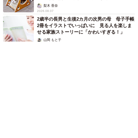
梨木 香奈
2026.08.07
2歳半の長男と生後2カ月の次男の母 母子手帳
2冊をイラストでいっぱいに 見る人を楽しま
せる家族ストーリーに「かわいすぎる！」
山岡 もと子
2026.08.07
猫2匹が段ボール箱の取り合いで「ポコスカ猫パンチ」の応酬
その後の心温まる結末に「愛～！」「おばちゃん泣きそう