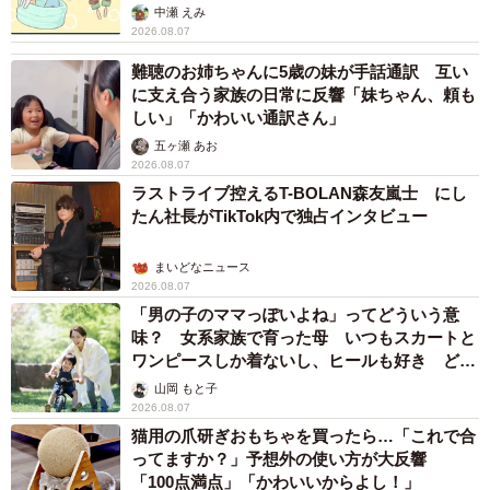
中瀬 えみ
2026.08.07
難聴のお姉ちゃんに5歳の妹が手話通訳 互い
に支え合う家族の日常に反響「妹ちゃん、頼も
しい」「かわいい通訳さん」
五ヶ瀬 あお
2026.08.07
ラストライブ控えるT-BOLAN森友嵐士 にし
たん社長がTikTok内で独占インタビュー
まいどなニュース
2026.08.07
「男の子のママっぽいよね」ってどういう意
味？ 女系家族で育った母 いつもスカートと
ワンピースしか着ないし、ヒールも好き どの
へんが…
山岡 もと子
2026.08.07
猫用の爪研ぎおもちゃを買ったら…「これで合
ってますか？」予想外の使い方が大反響
「100点満点」「かわいいからよし！」