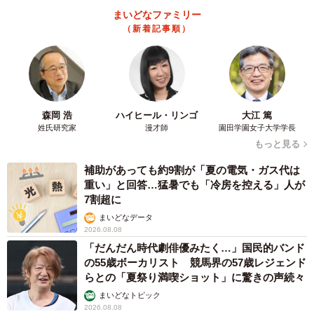
まいどなファミリー
下津監督：前作で海外の映画祭を回った際、日本の「規
（新着記事順）
律」や「集団行動」が持つ異様さが、欧米圏の観客にとっ
て強い恐怖に映るという手応えを感じました。そこで今作
では「組体操」をホラーのモチーフとして取り入れていま
す。一糸乱れぬ整列や身体的表現が生む不気味さは、東ア
森岡 浩
ハイヒール・リンゴ
大江 篤
ジア独自の文化背景がありつつも、視覚的な恐怖として世
姓氏研究家
漫才師
園田学園女子大学学長
界に通用するフックになると考えました。
もっと見る
補助があっても約9割が「夏の電気・ガス代は
ピエール瀧の美学。「俺が、俺が」にならない純
重い」と回答…猛暑でも「冷房を控える」人が
度の高め方
7割超に
まいどなデータ
2026.08.08
「だんだん時代劇俳優みたく…」国民的バンド
の55歳ボーカリスト 競馬界の57歳レジェンド
らとの「夏祭り満喫ショット」に驚きの声続々
まいどなトピック
2026.08.08