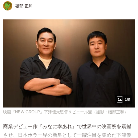
磯部 正和
1/8
映画『NEW GROUP』下津優太監督＆ピエール瀧（撮影：磯部正和）
商業デビュー作『みなに幸あれ』で世界中の映画祭を震撼
させ、日本ホラー界の新星として一躍注目を集めた下津優