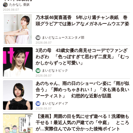
たかなし 亜妖
2026.08.07
乃木坂46賀喜遥香 5年ぶり週チャン表紙 巻
頭グラビアでは激レアなメガネルームウエア姿
まいどなニュースエンタメ部
2026.08.07
3児の母 43歳女優の肩見せコーデでファンざ
わざわ 「色っぽすぎて思わず二度見」「むっ
かしからずっと可愛い」
まいどなトピック
2026.08.07
あのちゃん、雨の日のショーパン姿に「雨が似
合う」「脚めっちゃきれい！」「水も滴る良い
アーティスト」 幻想的な近影が話題
まいどなメディア
2026.08.07
【漫画】周囲の目を気にせず遊べる！洗濯物も
干せる！最近人気の戸建ての「中庭」 ところ
が…実際住んでみて分かった後悔ポイント