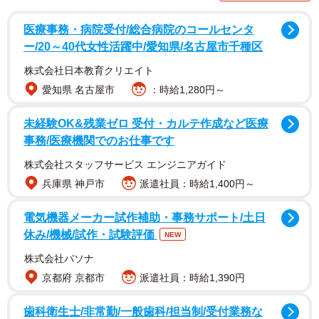
医療事務・病院受付/総合病院のコールセンタ
理解を超えた「なんじゃこら」という脚本に惹か
ー/20～40代女性活躍中/愛知県/名古屋市千種区
れた理由
株式会社日本教育クリエイト
愛知県 名古屋市
：時給1,280円～
――前作『みなに幸あれ』でも独特の世界観を構築されて
いましたが、今作も下津監督らしさが全開でした。今回、
未経験OK&残業ゼロ 受付・カルテ作成など医療
ピエール瀧さんにオファーされた決め手は何だったのでし
事務/医療機関でのお仕事です
ょうか。
株式会社スタッフサービス エンジニアガイド
兵庫県 神戸市
派遣社員：時給1,400円～
下津優太監督（以下、下津監督）：物語において、主人公
の二人の前に立ちはだかる絶対的な障壁として、圧倒的な
電気機器メーカー試作補助・事務サポート/土日
「ボス感」を求めていました。瀧さんなら、画面の中に存
休み/機械/試作・試験評価
NEW
在するだけで観客を圧倒する「敵」としての説得力を表現
株式会社パソナ
してくださる。立ちはだかる高い壁のような存在として、
京都府 京都市
派遣社員：時給1,390円
ぜひお願いしたいと考えました。
歯科衛生士/非常勤/一般歯科/担当制/受付業務な