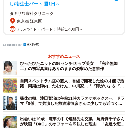
ピエール瀧（以下、瀧）：きっと、僕のこの「顔面」です
し/衛生士パート 週1日～
よね（笑）。「こんな奴がいたら嫌だな」と思わせる視覚
タキザワ歯科クリニック
的な説得力を求めてくれたのだと思います。
東京都 江東区
アルバイト・パート：時給1,400円～
――瀧さんは、脚本を読んだ際にどのような印象を。
Sponsored by
瀧：最初に脚本を読んだときは、思わず「なんじゃこら」
と口に出してしまいました（笑）。脚本を読み込んだとこ
おすすめニュース
ぴったぴたニットの96センチIカップ美女 「完全無加
ろで、すべてが論理的に理解できるわけではない。監督の
工」の初写真集はありのままの姿収めた意欲作
前作『みなに幸あれ』も拝見したのですが、こちらも同じ
く「なんじゃこりゃ」という衝撃がありました。ただ、今
自閉スペクトラム症の芸人、番組で開花した絵の才能で活
躍 同期は陣内、たむけん、中川家…「『障がい』を『個
の時代にこれほど奇天烈な内容を「撮らせてくれる」環境
性』に！みんなと輝きたい」
があり、それを「撮りたい」という強い意志を持つ監督が
撮休の朝、津田寛治は午前11時カラオケボックスへ ドラ
マ「9係」で共演した故渡瀬恒彦さんに少しでも近づくた
いる。ならば、その熱意にお応えしようと出演を決めまし
めに
た。
出会いは19歳 電車の中で連絡先を交換 尾野真千子さん
が映画「DitO」のオファーを即決した理由 「友達や恋人
――「分からない」という好奇心が、出演への大きな動機