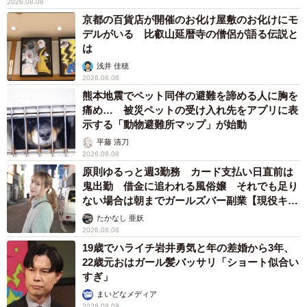
2026.08.08
京都の百貨店が開催のお化け屋敷のお化けにモ
――「映ってナンボ」というプロの俳優の価値観とは、少
デルがいる 比叡山延暦寺の僧侶が語る伝説と
は
し異なるのですね。
浅井 佳穂
2026.08.08
瀧：そうかもしれません。現場でも「このシーン、俺がい
熊本地震でペット同伴の避難を諦める人に胸を
なくてもいいんじゃないですか？」と提案することがあり
痛め… 被災ペットの受け入れ先をアプリに表
示する「動物避難所マップ」が始動
ます。自分がいない方が、より不穏な空気や作品の「純
度」が高まるのであれば、そちらを選択した方がいい。あ
平藤 清刀
2026.08.08
くまで作品というパズルの一部としてお手伝いに行ってい
原則ゆるっと週3勤務 カード支払い日直前は
る感覚なんです。今回の撮影現場は学校が舞台でしたが、
鬼出勤 借金に追われる風俗嬢 それでも足り
ない場合は朝までガールズバー副業【現役キャ
すでに生徒役の子たちのチームワークが出来上がってい
ストに取材】
たかなし 亜妖
て、そこに「新任の校長」として赴任したような面白さが
2026.08.08
ありました。
19歳でハライチ岩井勇気と年の差婚から3年、
22歳元おはガール髪バッサリ「ショート似合い
――下津監督は、そんな瀧さんとご一緒していかがでした
すぎ」
か。
まいどなメディア
2026.08.08