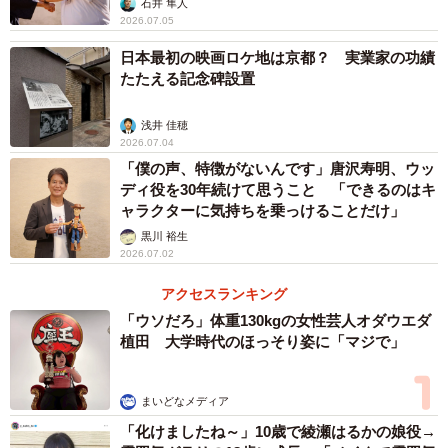
石井 隼人
2026.07.05
下津監督：演出については、細かいリクエストを出すこと
日本最初の映画ロケ地は京都？ 実業家の功績
はほとんどありませんでした。瀧さんがそこに立っている
たたえる記念碑設置
だけで、すでに作品の説得力が成立していたからです。中
浅井 佳穂
盤、リズムに乗るシーンを撮影しているときは、モニター
2026.07.04
を見ながらニヤニヤが止まりませんでした。「あ、Netflix
「僕の声、特徴がないんです」唐沢寿明、ウッ
で見たやつだ！」と、いちファンとしてワクワクしながら
ディ役を30年続けて思うこと 「できるのはキ
ャラクターに気持ちを乗っけることだけ」
撮らせていただきました。
黒川 裕生
2026.07.02
瀧：完成した作品を試写で観た際、僕の第一声は「なんす
アクセスランキング
か、これ」でした。でも、下津監督はそれを聞いて大喜び
「ウソだろ」体重130kgの女性芸人オダウエダ
されていた。この作品は、インダストリアル・ノイズ・パ
植田 大学時代のほっそり姿に「マジで」
ンク・バンドの曲を聴くようなものです。音楽を聴いて
「なぜこのフレーズが入るのか」と分析しても意味がない
まいどなメディア
のと同様に、理由を探さず「どう感じるか」に身を委ねる
「化けましたね～」10歳で綾瀬はるかの娘役→
のが正しい。だからこそ「なんすか、これ」は、僕なりの