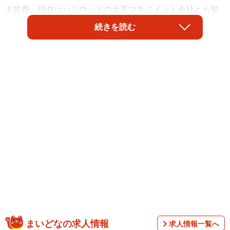
太監督。現在はハリウッドの大手マネジメント会社とも契
約を交わし、世界を舞台にさらなる飛躍が期待されてい
続きを読む
る。そんな監督が放つ最新作『NEW GROUP』で圧倒的な
存在感を見せるのが、唯一無二の表現者・ピエール瀧だ。
気鋭の監督と規格外の俳優がタッグを組み、観る者の理解
を軽々と超えていく「なんじゃこら」な怪作について、制
作の裏側と独自の創作論を語り合った。
まいどなの求人情報
求人情報一覧へ