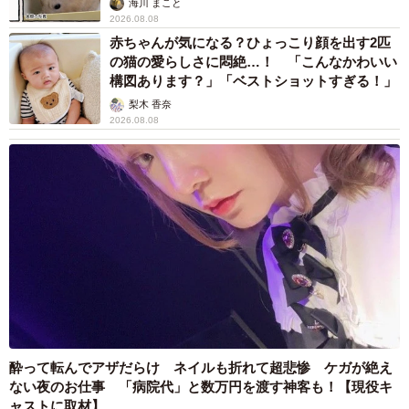
海川 まこと
2026.08.08
赤ちゃんが気になる？ひょっこり顔を出す2匹
の猫の愛らしさに悶絶…！ 「こんなかわいい
構図あります？」「ベストショットすぎる！」
梨木 香奈
2026.08.08
酔って転んでアザだらけ ネイルも折れて超悲惨 ケガが絶え
ない夜のお仕事 「病院代」と数万円を渡す神客も！【現役キ
ャストに取材】