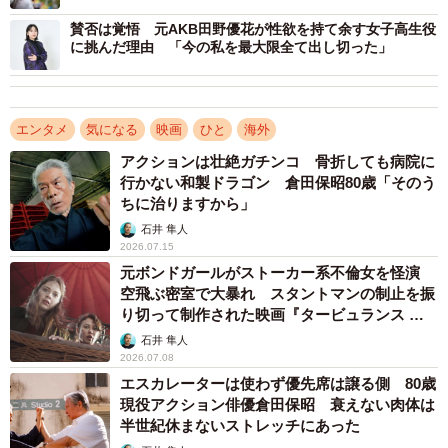
を通り越して身内のよう。腐れ縁ね」
になったのですね。
賛否は覚悟 元AKB田野優花が性欲を持て余す女子高生役
に挑んだ理由 「今の私を最大限全て出し切った」
瀧：そうですね。すべてが腑に落ちて演じているわけでは
ありません。映像の最終的なイメージは監督の中にしかな
エンタメ
気になる
映画
ひと
海外
いものですから。理屈で納得するよりも「なんだか奇妙な
イベントが開かれているから、ちょっと行ってみよう」と
アクションは壮絶ガチンコ 骨折しても病院に
行かない和製ドラゴン 倉田保昭80歳「そのう
いうお祭りに参加するような感覚に近いかもしれません。
ちに治りますから」
現場でのディレクションも、意外なほどハキハキとした明
石井 隼人
るいものでした。ホラー作品を撮っている人は根が暗いの
2026.07.15
かと思いきや、監督もスタッフも楽しそうに撮影されてい
元ボンドガールがストーカー系不倫女を怪演
空飛ぶ密室で大暴れ スタントマンの制止を振
て、そのギャップが面白かったですね。
り切って制作された映画『タービュランス 絶
空16000フィート』
石井 隼人
「規律」を恐怖へ変換する。ハリウッドを見据え
2026.07.08
た戦略的演出
エスカレーターは使わず優先席は譲る側 80歳
現役アクション俳優倉田保昭 衰えない肉体は
――現場での具体的な演出で、印象に残っているエピソー
半世紀休まないストレッチにあった
ドはありますか。