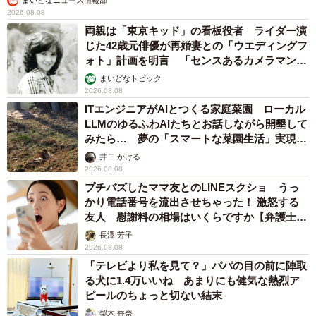
まいどなニュース情報部
2026.08.08
両親は「東京キッド」の看板役者 ライダー演
じた42歳元俳優が再婚妻との「ウエディングフ
ォト」計画を明言 「センスあるカメラマン求
む」
まいどなトピック
2026.08.08
ITエンジニアがAIとつくる家庭菜園 ローカル
LLMのゆるふわAIたちとお話しながら開墾して
みたら… 夢の「スマートな菜園生活」実現な
るか
井二 かける
2026.08.08
プチバズしたママ友とのLINEスクショ うっ
かり電話番号を流出させちゃった！ 激怒する
友人 慰謝料の相場はいくらですか【弁護士が
解説】
長澤 芳子
2026.08.08
「テレビより私を見て？」パパの目の前に陣取
る犬に1.4万いいね あまりにも健気な熱烈ア
ピールのちょっと切ない結末
梨木 香奈