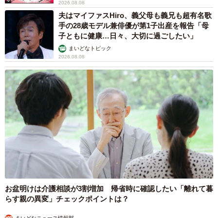
2026.08.08
「なんじゃこら」という驚きは、観客の既成概念を打ち破
夫はマイファスHiro、義父母も義兄も超有名歌
る新しい表現の産声だ。下津監督が描く、規律と狂気が混
手の28歳モデル兼俳優が第1子出産を報告「母
子ともに健康…日々、大切に過ごしたい」
ざり合う独自の世界観に、ピエール瀧の「エゴを捨てた存
在感」が重なり、邦画の枠を超えた怪作が誕生した。ハリ
まいどなトピック
2026.08.08
ウッドを見据える気鋭と、作品の純度を追求するベテラ
ン。二人の挑戦は、日本映画が世界で戦うための新たな武
器となるだろう。
お盆明けは介護相談が3割増加 帰省時に確認したい「離れて暮
らす親の異変」チェックポイントは？