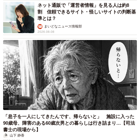
ネット通販で「運営者情報」を見る人は約8
割 信頼できるサイト・怪しいサイトの判断基
準とは？
まいどなニュース情報部
2026.08.08
2/8
©2026映画「NEW GROUP」製作委員会
――瀧さんは、多くの若手監督から求められる自身の「存
在感」についてどう感じていらっしゃいますか。
瀧：自覚があるわけではありませんが、この顔のサイズに
産んでくれた両親には感謝しています（笑）。スクリーン
「息子を一人にしてきたんです、帰らないと」 施設に入った
向きの顔面だとは思います。ただ、僕は元々俳優を志して
90歳母、障害のある60歳次男との暮らしは行き詰まり…【司法
この世界に入ったわけではないので、作品の中で「自分が
書士の現場から】
山下 静香
一秒でも長く映りたい」というエゴが希薄なんです。