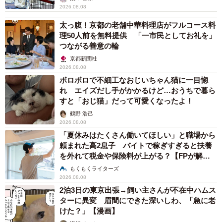
2026.08.08
太っ腹！京都の老舗中華料理店がフルコース料
理50人前を無料提供 「一市民としてお礼を」
つながる善意の輪
京都新聞社
2026.08.08
ボロボロで不細工なおじいちゃん猫に一目惚
れ エイズだし手がかかるけど…おうちで暮ら
すと「おじ猫」だって可愛くなったよ！
鶴野 浩己
2026.08.08
「夏休みはたくさん働いてほしい」と職場から
頼まれた高2息子 バイトで稼ぎすぎると扶養
を外れて税金や保険料が上がる？【FPが解
説】
もくもくライターズ
2026.08.08
2泊3日の東京出張→飼い主さんが不在中ハムス
ターに異変 眉間にできた深いしわ、「急に老
けた？」【漫画】