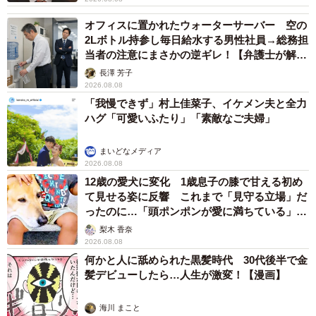
下津監督：監督としては、自分の頭の中にあったぼんやり
オフィスに置かれたウォーターサーバー 空の
2Lボトル持参し毎日給水する男性社員→総務担
したイメージが、瀧さんの存在によって具現化されていく
当者の注意にまさかの逆ギレ！【弁護士が解
過程が楽しくて仕方がありませんでした。「早くあのアン
説】
長澤 芳子
グルで撮りたい」と、創作の喜びを感じさせてくれる稀有
2026.08.08
な俳優さんです。
「我慢できず」村上佳菜子、イケメン夫と全力
ハグ「可愛いふたり」「素敵なご夫婦」
――またお二人でのタッグを期待します！
まいどなメディア
2026.08.08
下津監督：もちろんです。瀧さんのような圧倒的な存在感
12歳の愛犬に変化 1歳息子の膝で甘える初め
は、他の方では代えが利きません。いつか、ハリウッドの
て見せる姿に反響 これまで「見守る立場」だ
ったのに…「頭ポンポンが愛に満ちている」
プロジェクトでも、何か「奇妙な役」があればぜひお願い
「尊…」
梨木 香奈
したいと思っています。
2026.08.08
何かと人に舐められた黒髪時代 30代後半で金
瀧：それは楽しみですね。その時もまた「なんじゃこら」
髪デビューしたら…人生が激変！【漫画】
と言わせてくれる、強烈な体験を期待しています。
海川 まこと