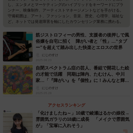
し、エンタメとマーケティングのハイブリッドをキーワードにプラ
ンナー、映像制作、アーティストマネージメントなどを手がける。
守備範囲は、アート、ファッション、音楽、歴史、心理学、福祉な
ど。ネットでは発達障害を軸にしたカウンセリング業務に携わる。
筋ジストロフィーの男性、支援者の後押しで風
俗嬢を自宅に招く 障がい者と「性」…“タブ
ー”を超えて踏み出した快楽とエロスの世界
にじのすけ
2025.08.23
自閉スペクトラム症の芸人、番組で開花した絵
の才能で活躍 同期は陣内、たむけん、中川
家…「『障がい』を『個性』に！みんなと輝き
たい」
にじのすけ
2025.05.28
アクセスランキング
「化けましたね～」10歳で綾瀬はるかの娘役→
雰囲気ガラリの18歳に成長 「メイクで雰囲気
が」「宝塚に入れそう」