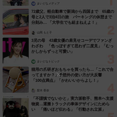
まいどなメディア
72歳父、軽自動車で新潟から四国まで 65歳の
母と2人で3泊4日の旅 パーキングの休憩まで
分刻み… 「大学生でも組まねえよ！」
山岡 もと子
3児の母 43歳女優の肩見せコーデでファンざ
わざわ 「色っぽすぎて思わず二度見」「むっ
かしからずっと可愛い」
まいどなトピック
猫用の爪研ぎおもちゃを買ったら…「これで合
ってますか？」予想外の使い方が大反響
「100点満点」「かわいいからよし！」
梨木 香奈
「不謹慎でないかと」実力派歌手、熊本へ支援
物資…運搬トラックの車体デザインにためら
い 「痛いほど伝わる」「行動され立派」