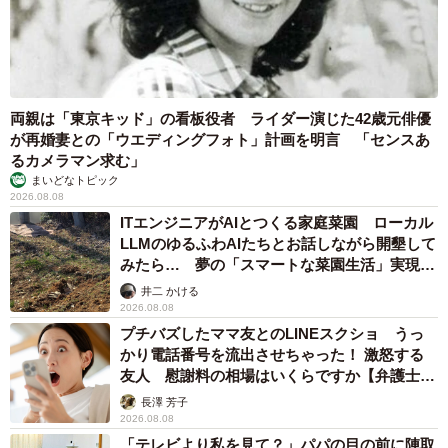
めに融資での借金もあったのでああこれで人生も終わりな
んだなと思いました。でも、なんとか今生きていて、お客
様も来てくれて本当に感謝です」
両親は「東京キッド」の看板役者 ライダー演じた42歳元俳優
――まだ訪れたことのない方や、このポストで初めて知っ
が再婚妻との「ウエディングフォト」計画を明言 「センスあ
た方へメッセージをお願いします。
るカメラマン求む」
まいどなトピック
2026.08.08
「写真だけでも見て、このアカウントでゆっくりしていっ
ITエンジニアがAIとつくる家庭菜園 ローカル
てください」
LLMのゆるふわAIたちとお話しながら開墾して
みたら… 夢の「スマートな菜園生活」実現な
開業直前に水害で全てを失いながらも店を立ち上げ、今日
るか
井二 かける
もお客さまを迎え続けているその姿が、お店の温かさをよ
2026.08.08
プチバズしたママ友とのLINEスクショ うっ
り深く感じさせてくれますね。
かり電話番号を流出させちゃった！ 激怒する
友人 慰謝料の相場はいくらですか【弁護士が
「気づいたら朝になっていた」——そんな時間の流れに身
解説】
長澤 芳子
を委ねに、足を運んでみたくなります。
2026.08.08
「テレビより私を見て？」パパの目の前に陣取