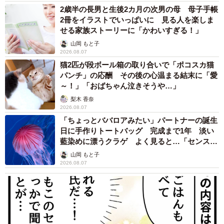
2歳半の長男と生後2カ月の次男の母 母子手帳
2冊をイラストでいっぱいに 見る人を楽しま
せる家族ストーリーに「かわいすぎる！」
山岡 もと子
2026.08.07
猫2匹が段ボール箱の取り合いで「ポコスカ猫
パンチ」の応酬 その後の心温まる結末に「愛
～！」「おばちゃん泣きそうや…」
梨木 香奈
2026.08.07
「ちょっとババロアみたい」パートナーの誕生
日に手作りトートバッグ 完成まで1年 淡い
藍染めに漂うクラゲ よく見ると…「センスす
ごい」
山岡 もと子
2026.08.07