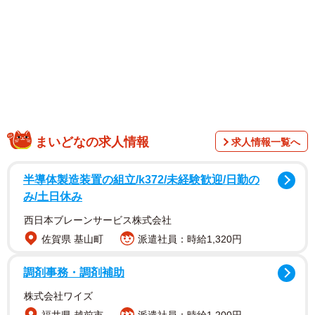
「一人で泊まれる喫茶店、ってなんて素敵な響き…」
「ひとり旅のお供に最高すぎる」
写真をみた人から「行ってみたい」という声がたくさん寄
せられました。ポストされた旅の自由帳さんにお話を伺い
ました。
まいどなの求人情報
求人情報一覧へ
半導体製造装置の組立/k372/未経験歓迎/日勤の
み/土日休み
西日本ブレーンサービス株式会社
佐賀県 基山町
派遣社員：時給1,320円
調剤事務・調剤補助
株式会社ワイズ
1/4