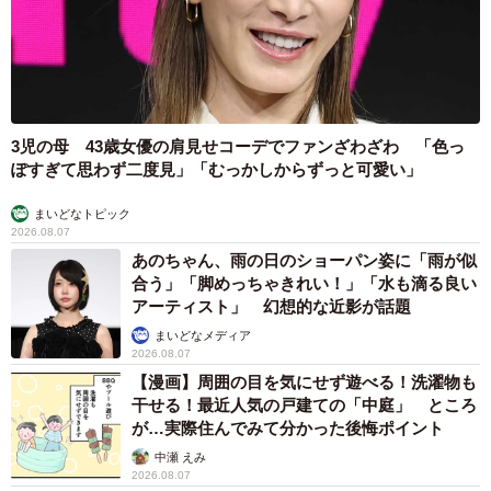
3児の母 43歳女優の肩見せコーデでファンざわざわ 「色っ
ぽすぎて思わず二度見」「むっかしからずっと可愛い」
まいどなトピック
2026.08.07
あのちゃん、雨の日のショーパン姿に「雨が似
合う」「脚めっちゃきれい！」「水も滴る良い
アーティスト」 幻想的な近影が話題
まいどなメディア
2026.08.07
【漫画】周囲の目を気にせず遊べる！洗濯物も
干せる！最近人気の戸建ての「中庭」 ところ
が…実際住んでみて分かった後悔ポイント
中瀬 えみ
2026.08.07