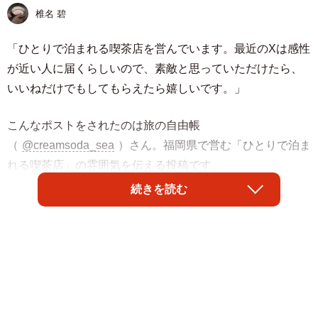
椎名 碧
「ひとりで泊まれる喫茶店を営んでいます。最近のXは感性
が近い人に届くらしいので、素敵と思っていただけたら、
いいねだけでもしてもらえたら嬉しいです。」
こんなポストをされたのは旅の自由帳
（
@creamsoda_sea
）さん。福岡県で営む「ひとりで泊ま
れる喫茶店」の雰囲気を伝える投稿です。
続きを読む
あたたかな照明と落ち着いたインテリアに包まれた店内
は、気づいたら朝になっていた——そんな時間の流れを感
じさせる空間となっています。
「こんなお店があったんだ、絶対行きたい」
「写真だけで癒された」