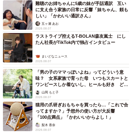
難聴のお姉ちゃんに5歳の妹が手話通訳 互い
に支え合う家族の日常に反響「妹ちゃん、頼も
しい」「かわいい通訳さん」
五ヶ瀬 あお
2026.08.07
ラストライブ控えるT-BOLAN森友嵐士 にし
たん社長がTikTok内で独占インタビュー
まいどなニュース
2026.08.07
「男の子のママっぽいよね」ってどういう意
味？ 女系家族で育った母 いつもスカートと
ワンピースしか着ないし、ヒールも好き どの
へんが…
山岡 もと子
2026.08.07
猫用の爪研ぎおもちゃを買ったら…「これで合
ってますか？」予想外の使い方が大反響
「100点満点」「かわいいからよし！」
梨木 香奈
2026.08.07