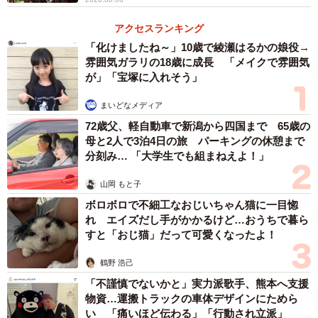
――「ひとりで泊まれる喫茶店」を始められたきっかけ
は？
アクセスランキング
「化けましたね～」10歳で綾瀬はるかの娘役→
「訪れた人が思い出の時間を作る場所として喫茶店を東京
雰囲気ガラリの18歳に成長 「メイクで雰囲気
が」「宝塚に入れそう」
の高円寺にオープンしてから、さらにより長い時間を過ご
してもらえるとしたら？という延長上に『泊まれる』とい
まいどなメディア
う要素がありました」
72歳父、軽自動車で新潟から四国まで 65歳の
母と2人で3泊4日の旅 パーキングの休憩まで
――空間づくりで特にこだわっているポイントを教えてく
分刻み… 「大学生でも組まねえよ！」
ださい！
山岡 もと子
ボロボロで不細工なおじいちゃん猫に一目惚
「基本、暗いので眠くなるくらいがちょうどいいかなと思
れ エイズだし手がかかるけど…おうちで暮ら
っています。気づいたら朝みたいな。実際あっという間だ
すと「おじ猫」だって可愛くなったよ！
ったというお声が多いです」
鶴野 浩己
「不謹慎でないかと」実力派歌手、熊本へ支援
――今回のポストに大きな反響が寄せられました。ご感想
物資…運搬トラックの車体デザインにためら
は？
い 「痛いほど伝わる」「行動され立派」