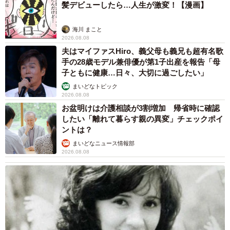
髪デビューしたら…人生が激変！【漫画】
るのでおすすめです」
海川 まこと
泊まれる喫茶店としてオープンあと1歩のところでした。2
2026.08.08
夫はマイファスHiro、義父母も義兄も超有名歌
階部分は無事(1.2枚目)でしたが1階とお風呂、サウナが豪雨
手の28歳モデル兼俳優が第1子出産を報告「母
による、浸水でもうだめそうです。皆さまの応援もあり、
子ともに健康…日々、大切に過ごしたい」
ここまで来れたのに悔しいです。時間はかかるかもしれま
まいどなトピック
せんが、何としても喫茶店と宿としてしっかりとオープン
2026.08.08
お盆明けは介護相談が3割増加 帰省時に確認
させたいです。
pic.twitter.com/jMAVhWAZod
したい「離れて暮らす親の異変」チェックポイ
ントは？
— tsunekawa / クリームソーダ職人 (@tsunekawa_)
July 10,
まいどなニュース情報部
2023
2026.08.08
――運営される中で大変なことや、「やっていてよかっ
た」と感じるのはどんなときでしょうか？
「開業前のやっと完成！というところで、豪雨の水害があ
り近くの川が氾濫、全部無くなりました。これまで作るた