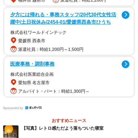
福井県 越前市
派遣社員：時給1,200円
旅先の旅館でしか味わえないあの場所（提供：旅の自由帳さん）
夕方には帰れる・事務スタッフ/20代30代女性活
躍中/土日祝休み/2454-01/愛媛県西条市ひうち
株式会社ワールドインテック
愛媛県 西条市
派遣社員：時給1,200円～1,500円
医療事務・調剤事務
株式会社医業総合企画
愛知県 名古屋市
アルバイト・パート：時給1,300円～
Sponsored by
おすすめニュース
【写真】レトロ感ただよう落ちついた寝室