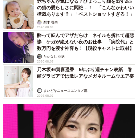
赤ちゃんが気になる？ひょっこり顔を出す2匹
の猫の愛らしさに悶絶…！ 「こんなかわいい
構図あります？」「ベストショットすぎる！」
梨木 香奈
2026.08.08
酔って転んでアザだらけ ネイルも折れて超悲
惨 ケガが絶えない夜のお仕事 「病院代」と
数万円を渡す神客も！【現役キャストに取材】
たかなし 亜妖
2026.08.07
乃木坂46賀喜遥香 5年ぶり週チャン表紙 巻
頭グラビアでは激レアなメガネルームウエア姿
まいどなニュースエンタメ部
2026.08.07