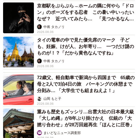
京都駅をぶらぶら→ホームの隅に何やら「ドロ
3/4
ン」のポーズをする忍者 この暑い中いったい
なぜ？ 近づいてみたら… 「見つかるなんて
時間がゆっくりと流れるあの空間（提供：旅の自由帳さん）
未熟」
中将 タカノリ
2026.08.06
タイの電車の中で見た優先席のマーク 子ど
も、妊娠、けが人、お年寄り… 一つだけ謎の
ものが！？「だから黄色なんですね」
中将 タカノリ
2026.08.06
72歳父、軽自動車で新潟から四国まで 65歳の
母と2人で3泊4日の旅 パーキングの休憩まで
分刻み… 「大学生でも組まねえよ！」
山岡 もと子
2026.08.06
重みも歴史もズッシリ…出雲大社の日本最大級
4/4
「大しめ縄」が8年ぶり掛けかえ 伝統の「大
撚り合わせ」が28万回超再生「ほんとに圧巻」
幻想的な色合いのクリームソーダ（提供：旅の自由帳さん）
まいどなニュース調査部
2026.08.06