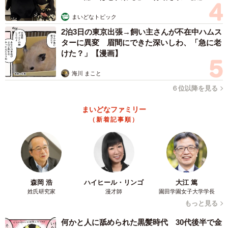
まいどなトピック
「わからないなんで？が率直な気持ちです。癒しになれた
2泊3日の東京出張→飼い主さんが不在中ハムス
ら嬉しいなと思います」
ターに異変 眉間にできた深いしわ、「急に老
けた？」【漫画】
――「ひとりで泊まれる」というコンセプトですが、実際
海川 まこと
に訪れるお客様はどのような方が多いのでしょうか？どん
６位以降を見る
な時間を過ごしてほしいですか？
まいどなファミリー
「古い街並みが広がっていて、街歩きも楽しいので夕方く
（新着記事順）
らいにフラットにお散歩とか、0時くらいまでやってるお店
もあるので街全体を楽しんでもらえたらと思います。泊ま
れる喫茶店には、サウナとかもあるので多分1日じゃ無理な
ので連泊がおすすめです！」
森岡 浩
ハイヒール・リンゴ
大江 篤
姓氏研究家
漫才師
園田学園女子大学学長
――特におすすめの一品は？
もっと見る
何かと人に舐められた黒髪時代 30代後半で金
「スパイスカレーとクリームソーダをずっと作り続けてい