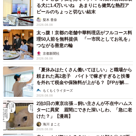
る犬に1.4万いいね あまりにも健気な熱烈ア
ひとりで泊まれる喫茶店を営んでいます。最近のXは感性が
ピールのちょっと切ない結末
近い人に届くらしいので、素敵と思っていただけたら、い
梨木 香奈
いねだけでもしてもらえたら嬉しいです。
2026.08.08
pic.twitter.com/o59SX7AiUH
太っ腹！京都の老舗中華料理店がフルコース料
理50人前を無料提供 「一市民としてお礼を」
つながる善意の輪
— 旅の自由帳 (@creamsoda_sea)
February 13, 2026
京都新聞社
2026.08.08
「夏休みはたくさん働いてほしい」と職場から
頼まれた高2息子 バイトで稼ぎすぎると扶養
を外れて税金や保険料が上がる？【FPが解
説】
もくもくライターズ
2026.08.08
2泊3日の東京出張→飼い主さんが不在中ハムス
ターに異変 眉間にできた深いしわ、「急に老
けた？」【漫画】
海川 まこと
2026.08.08