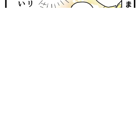
【漫画】大学生息子の「頼れる彼氏」っぷりを見て母は絶句
「起きなよ、遅刻するよ」って…あなた毎朝私が起こしてます
けど？笑
松波 穂乃圭
2026.08.07
【お盆の帰省】既婚女性の半数以上が「日常よ
り疲れる」 気遣いや準備で深まる夫婦の温度
感ギャップ鮮明に
まいどなニュース情報部
2026.08.07
父は「エミー賞」主演男優賞の真田広之 31歳
イケメン俳優が長髪ヒゲのワイルド近影「ガチ
ヒロさんそっくり」「新たな一面もステキ」
まいどなトピック