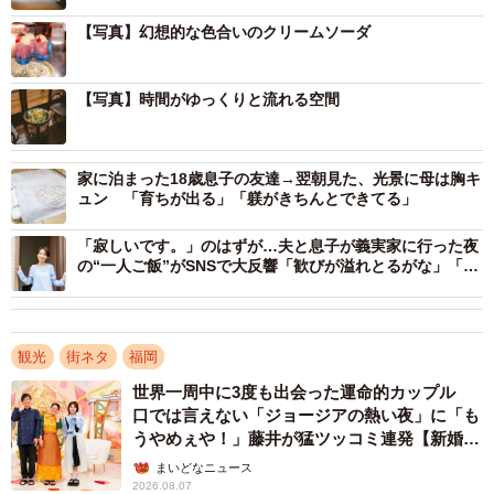
【写真】幻想的な色合いのクリームソーダ
【写真】時間がゆっくりと流れる空間
2/4
家に泊まった18歳息子の友達→翌朝見た、光景に母は胸キ
ュン 「育ちが出る」「躾がきちんとできてる」
レトロ感漂う落ち着いた寝室（提供：旅の自由帳さん）
「寂しいです。」のはずが…夫と息子が義実家に行った夜
の“一人ご飯”がSNSで大反響「歓びが溢れとるがな」「豪
華な息抜き」
観光
街ネタ
福岡
世界一周中に3度も出会った運命的カップル
口では言えない「ジョージアの熱い夜」に「も
うやめぇや！」藤井が猛ツッコミ連発【新婚さ
ん】
まいどなニュース
2026.08.07