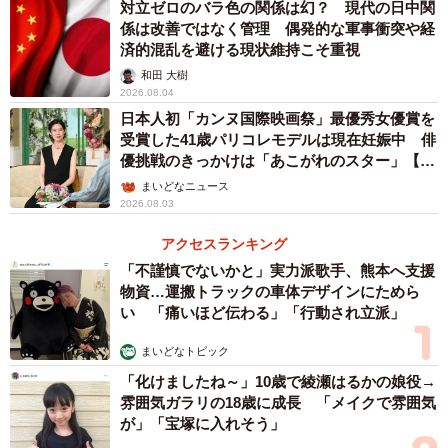
対立ゼロのバラ色の関係は幻？ 現代の日中関
係は改善ではなく管理 偶発的な軍事衝突や経
済的混乱を避ける現状維持こそ重視
結局のところ、今回の合意案は当事国間の火種を根本か
和田 大樹
ら消し止めるものではなく、あくまで利害や思惑の一致し
2026.08.04
た部分だけで対立を一時的に凍結させる応急処置に留ま
日本人初「カンヌ国際映画祭」最優秀女優賞を
る。中東地域における安全保障のジレンマは全く解消され
受賞した41歳パリコレモデルは現在妊娠中 俳
優挑戦のきっかけは「あこがれのスター」【徹
ておらず、イスラエルによる独自の強硬策という不確定要
子の部屋】
まいどなニュース
素を抱えたまま、情勢は今後も激しく流動していくと予想
2026.08.03
される。
アクセスランキング
「不謹慎でないかと」実力派歌手、熊本へ支援
物資…運搬トラックの車体デザインにためら
い 「痛いほど伝わる」「行動され立派」
まいどなトピック
「化けましたね～」10歳で綾瀬はるかの娘役→
雰囲気ガラリの18歳に成長 「メイクで雰囲気
が」「宝塚に入れそう」