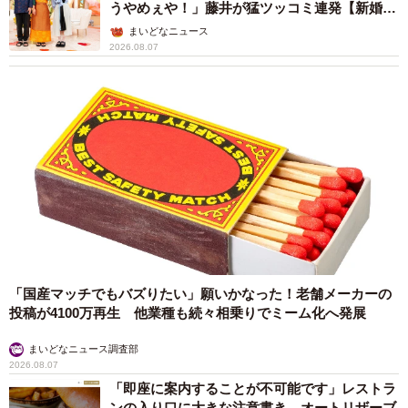
うやめぇや！」藤井が猛ツッコミ連発【新婚さ
ん】
まいどなニュース
2026.08.07
「国産マッチでもバズりたい」願いかなった！老舗メーカーの
投稿が4100万再生 他業種も続々相乗りでミーム化へ発展
まいどなニュース調査部
2026.08.07
「即座に案内することが不可能です」レストラ
ンの入り口に大きな注意書き オートリザーブ