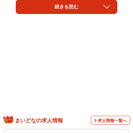
ることや、ホルムズ海峡を開放することが条件として盛り
続きを読む
込まれており、これらを通じて戦闘を終結させる内容であ
る。
ただし、この合意にはまだ署名がなされておらず、最終
まいどなの求人情報
求人情報一覧へ
的な決定にはトランプ米大統領とイランの最高指導者によ