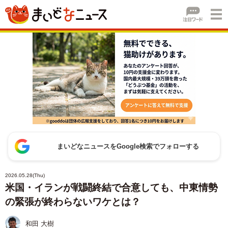
まいどなニュースをGoogle検索でフォローする
2026.05.28(Thu)
米国・イランが戦闘終結で合意しても、中東情勢
の緊張が終わらないワケとは？
和田 大樹