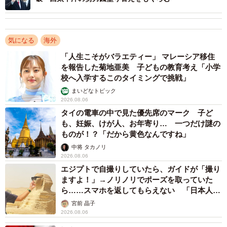
しかし、これら2国の思惑は、イスラエルが抱く危機感と
は根本的に異なる。イスラエルにとって米イラン間の合意
気になる
海外
は、一時的な時間稼ぎに過ぎず、イランの本質的な脅威、
「人生こそがバラエティー」 マレーシア移住
を報告した菊地亜美 子どもの教育考え「小学
すなわち反イスラエル姿勢や周辺国への代理勢力拡大とい
校へ入学するこのタイミングで挑戦」
った根深い問題を何ら解決するものではない。
まいどなトピック
2026.08.06
イスラエルという不確定要素
タイの電車の中で見た優先席のマーク 子ど
も、妊娠、けが人、お年寄り… 一つだけ謎の
こうした背景から、イスラエル側には自国の安全保障に
ものが！？「だから黄色なんですね」
直結する核心的な問題が、米イランの頭越しの交渉によっ
中将 タカノリ
て妥協されることへの強い不信感が渦巻いている。そのた
2026.08.06
エジプトで自撮りしていたら、ガイドが「撮り
め、今回の合意が正式に署名されるかどうかにかかわら
ますよ！」→ノリノリでポーズを取っていた
ず、イランによる軍事的な拠点の構築や、周辺武装勢力へ
ら……スマホを返してもらえない 「日本人は
の武器供与など、少しでも疑わしい動きが検知されれば、
カモ代表かも」「私は6時間で3万円払った」
宮前 晶子
イスラエルが自衛を名目にいつ先制的な軍事行動に踏み切
2026.08.06
ってもおかしくない情勢が続くことになる。