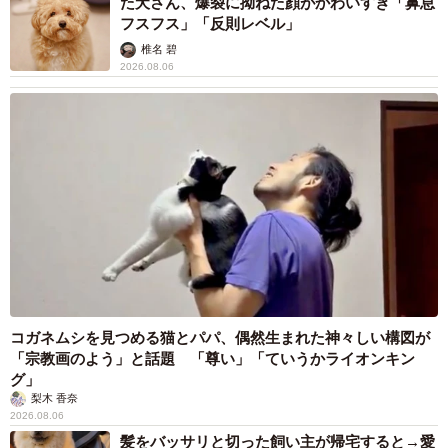
た犬さん、爆裂に拗ねた顔がかわいすぎ「鼻息
フスフス」「反則レベル」
椎名 碧
2026.08.06
コガネムシを見つめる猫とパパ、偶然生まれた神々しい構図が
「宗教画のよう」と話題 「尊い」「ていうかライオンキン
グ」
梨木 香奈
2026.08.06
髪をバッサリと切った飼い主が帰宅すると→愛