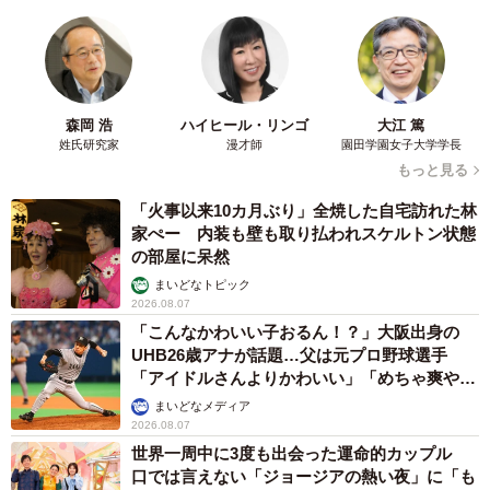
森岡 浩
ハイヒール・リンゴ
大江 篤
姓氏研究家
漫才師
園田学園女子大学学長
もっと見る
「火事以来10カ月ぶり」全焼した自宅訪れた林
家ぺー 内装も壁も取り払われスケルトン状態
の部屋に呆然
まいどなトピック
2026.08.07
「こんなかわいい子おるん！？」大阪出身の
UHB26歳アナが話題…父は元プロ野球選手
「アイドルさんよりかわいい」「めちゃ爽や
か」
まいどなメディア
2026.08.07
世界一周中に3度も出会った運命的カップル
口では言えない「ジョージアの熱い夜」に「も