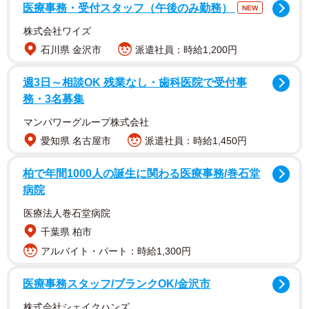
る承認が必要となる。関係者の話では、この最終承認には
医療事務・受付スタッフ（午後のみ勤務）
NEW
数日かかる見通しである。トランプ氏は交渉が最終段階に
株式会社ワイズ
あるとしつつも、慎重に見極める姿勢を崩していない。
石川県 金沢市
派遣社員：時給1,200円
一方、今後戦闘終結が正式に宣言されたとしても、我々
週3日～相談OK 残業なし・歯科医院で受付事
はそれを表面上の終結でしかなく、中東情勢の緊張が今後
務・3名募集
も続くシナリオを描いておく必要がある。なぜならば、11
マンパワーグループ株式会社
月の米中間選挙を抱えるトランプ大統領としては、戦闘を
愛知県 名古屋市
派遣社員：時給1,450円
早期に終了させ、原油高による国内経済への影響を最小限
柏で年間1000⼈の誕⽣に関わる医療事務/巻⽯堂
に抑えたいと考える一方、イスラエルのネタニヤフ首相
病院
は、イランの核開発だけでなく、イランの現政治体制その
医療法人巻石堂病院
ものが脅威であると認識しており、イランによる軍事的な
千葉県 柏市
怪しい動きがあれば常に先制攻撃を辞さない構えを維持し
アルバイト・パート：時給1,300円
ているからである。
医療事務スタッフ/ブランクOK/金沢市
3者の思惑や狙いには大きな乖離
株式会社シェイクハンズ