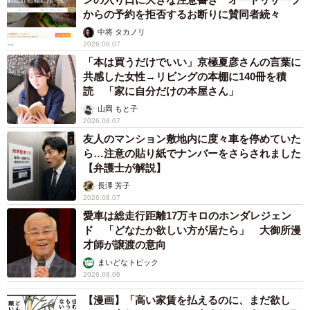
からの予約を拒否するお断りに賛同者続々
中将 タカノリ
2026.08.07
「本は買うだけでいい」京極夏彦さんの言葉に
共感した女性→リビングの本棚に140冊を積
読 「家に自分だけの本屋さん」
山岡 もと子
2026.08.07
友人のマンション敷地内に度々車を停めていた
ら…注意の貼り紙でナンバーをさらされました
【弁護士が解説】
長澤 芳子
2026.08.07
愛車は総走行距離17万キロのホンダレジェン
ド 「どなたか欲しい方が居たら」 大御所漫
才師が譲渡の意向
まいどなトピック
2026.08.06
【漫画】「高い家賃を払えるのに、まだ欲し