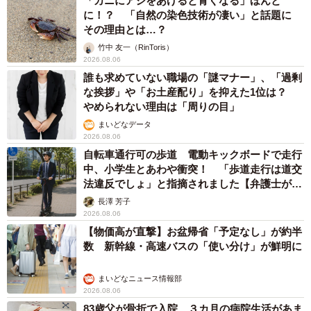
「カニにアジをあげると青くなる」ほんと
に！？ 「自然の染色技術が凄い」と話題に
その理由とは…？
竹中 友一（RinToris）
2026.08.06
誰も求めていない職場の「謎マナー」、「過剰
な挨拶」や「お土産配り」を抑えた1位は？
やめられない理由は「周りの目」
まいどなデータ
2026.08.06
自転車通行可の歩道 電動キックボードで走行
中、小学生とあわや衝突！ 「歩道走行は道交
法違反でしょ」と指摘されました【弁護士が解
説】
長澤 芳子
2026.08.06
【物価高が直撃】お盆帰省「予定なし」が約半
数 新幹線・高速バスの「使い分け」が鮮明に
まいどなニュース情報部
2026.08.06
83歳父が骨折で入院 ３カ月の病院生活があま