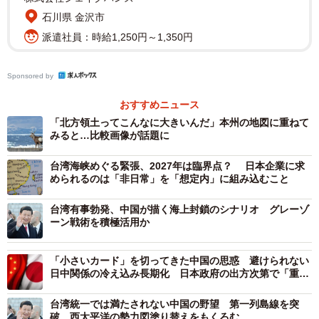
現在議論されている戦闘終結案は、米国、イスラエル、
石川県 金沢市
イランの3者が真に議論して進めているものではない。それ
派遣社員：時給1,250円～1,350円
ぞれの思惑や狙いには依然として大きな乖離があり、この
構図そのものが中東の安定を阻む最大の要因となってい
Sponsored by
る。
おすすめニュース
まずトランプ政権の主眼は、国内の政治基盤の安定と経
「北方領土ってこんなに大きいんだ」本州の地図に重ねて
みると…比較画像が話題に
済への悪影響の回避にある。中間選挙を控え、有権者の不
満に直結するガソリン価格の高騰や、泥沼の軍事介入を回
台湾海峡めぐる緊張、2027年は臨界点？ 日本企業に求
められるのは「非日常」を「想定内」に組み込むこと
避するため、まずは対話による沈静化の実績を急ぎたいの
が本音と言える。
台湾有事勃発、中国が描く海上封鎖のシナリオ グレーゾ
ーン戦術を積極活用か
これに対してイランは、経済制裁や軍事的な圧力による
国内の疲弊を打開し、現体制の存続を図ることを最優先課
「小さいカード」を切ってきた中国の思惑 避けられない
日中関係の冷え込み長期化 日本政府の出方次第で「重い
題としている。ウラン処分や海峡開放というカードを切る
カード」も
ことで、一時的に緊張を緩和させ、国際社会からの孤立を
台湾統一では満たされない中国の野望 第一列島線を突
破 西太平洋の勢力図塗り替えをもくろむ
防ぐという実利的な狙いがそこには透けて見える。