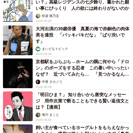
い？」高級レジデンスの七夕飾り、書かれた願
い事にびっくり 人の欲には終わりがないのか
松波 穂乃圭
2026.08.06
大河出演の39歳俳優 真夏の海で赤銅色の肉体
美を連投 「バッキバキだな」「ばり渋いで
す」
まいどなトピック
2026.08.06
京都駅をぶらぶら→ホームの隅に何やら「ドロ
ン」のポーズをする忍者 この暑い中いったい
なぜ？ 近づいてみたら… 「見つかるなんて
未熟」
中将 タカノリ
2026.08.06
「明日ひま？」 知り合いから唐突なメッセー
ジ 用件次第で断ることもできる賢い返信文と
は？【漫画】
海川 まこと
2026.08.06
飼い主が食べているヨーグルトをもらえなかっ