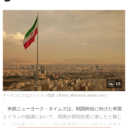
1/1
テヘランにたなびくイラン国旗（Borna_Mir/stock.adobe.com）
米紙ニューヨーク・タイムズは、戦闘終結に向けた米国
とイランの協議において、両国が原則合意に達したと報じ
た。合意案には、イラン側が高濃縮ウランの処分を約束す