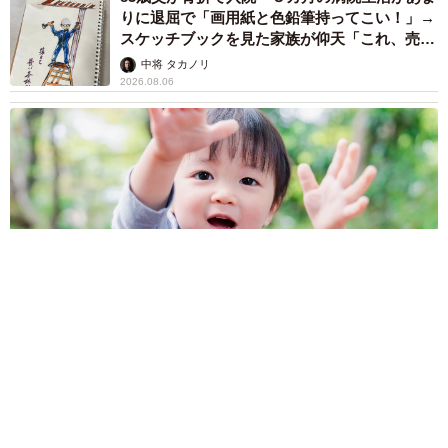
りに退屈で「画用紙と色鉛筆持ってこい！」→
スケッチブックを見た家族が仰天「これ、売れ
ますよ…」
中将 タカノリ
2026.08.06
1歳息子が腕を亜脱臼 「奥さん、専業主婦なのに」と夫の後輩
から一言 母は泣きながら対応し必死だった 何年もたった今
もたまに思い出し…
山岡 もと子
2026.08.06