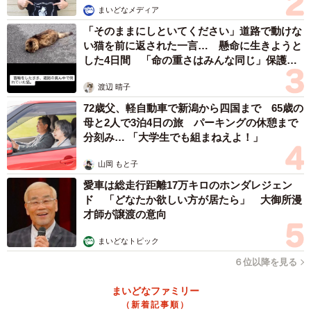
まいどなメディア
「そのままにしといてください」道路で動けな
い猫を前に返された一言… 懸命に生きようと
した4日間 「命の重さはみんな同じ」保護団
体代表の訴え
渡辺 晴子
72歳父、軽自動車で新潟から四国まで 65歳の
母と2人で3泊4日の旅 パーキングの休憩まで
分刻み… 「大学生でも組まねえよ！」
山岡 もと子
愛車は総走行距離17万キロのホンダレジェン
ド 「どなたか欲しい方が居たら」 大御所漫
才師が譲渡の意向
まいどなトピック
６位以降を見る
まいどなファミリー
（新着記事順）