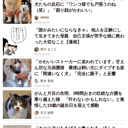
犬たちの反応に「ワンコ様でも戸惑うのね
（笑）」「困り顔がかわいい」
ANNA
2026.08.06
「誰かみたいにならなきゃ」 他人を正解にし
て生きてきた母親 自己主張が苦手な娘に教わ
った大切なこと【漫画】
海川 まこと
2026.08.06
「かわいいストーカーに追われています」甘え
ん坊な元保護猫 最後は飼い主にダイブする姿
に「間違いなく犬」「完全に親子」と反響
梨木 香奈
2026.08.06
がんと片目の失明、3時間おきの壮絶な介護を
乗り越えた猫 「叶わないかもしれない」と覚
悟した19歳の誕生日を迎えて感動
古川 諭香
2026.08.06