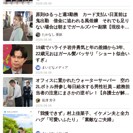
2026.08.08
原則ゆるっと週3勤務 カード支払い日直前は
鬼出勤 借金に追われる風俗嬢 それでも足り
ない場合は朝までガールズバー副業【現役キャ
ストに取材】
たかなし 亜妖
2026.08.08
19歳でハライチ岩井勇気と年の差婚から3年、
22歳元おはガール髪バッサリ「ショート似合い
すぎ」
まいどなメディア
2026.08.08
オフィスに置かれたウォーターサーバー 空の
2Lボトル持参し毎日給水する男性社員→総務担
当者の注意にまさかの逆ギレ！【弁護士が解
説】
長澤 芳子
2026.08.08
「我慢できず」村上佳菜子、イケメン夫と全力
ハグ「可愛いふたり」「素敵なご夫婦」