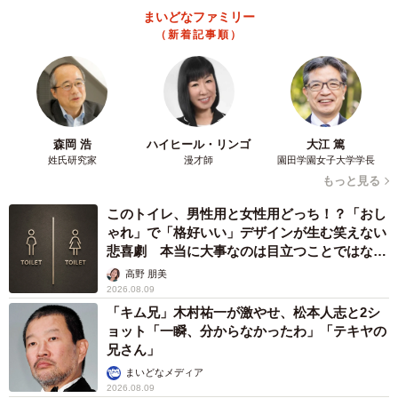
まいどなファミリー
（新着記事順）
森岡 浩
ハイヒール・リンゴ
大江 篤
姓氏研究家
漫才師
園田学園女子大学学長
もっと見る
このトイレ、男性用と女性用どっち！？「おし
ゃれ」で「格好いい」デザインが生む笑えない
悲喜劇 本当に大事なのは目立つことではな
く…
高野 朋美
2026.08.09
「キム兄」木村祐一が激やせ、松本人志と2シ
ョット「一瞬、分からなかったわ」「テキヤの
兄さん」
まいどなメディア
2026.08.09