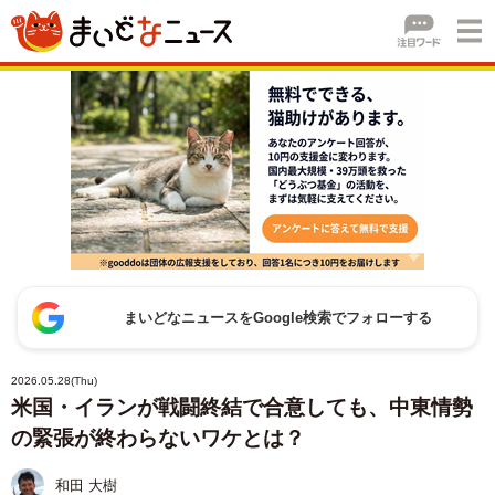
まいどなニュースをGoogle検索でフォローする
2026.05.28(Thu)
米国・イランが戦闘終結で合意しても、中東情勢
の緊張が終わらないワケとは？
和田 大樹