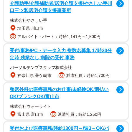
る承認が必要となる。関係者の話では、この最終承認には
介護助手/介護補助者/居宅介護支援/やさしい手川
数日かかる見通しである。トランプ氏は交渉が最終段階に
口三ツ和居宅介護支援事業所
あるとしつつも、慎重に見極める姿勢を崩していない。
株式会社やさしい手
埼玉県 川口市
一方、今後戦闘終結が正式に宣言されたとしても、我々
アルバイト・パート：時給1,141円～1,500円
はそれを表面上の終結でしかなく、中東情勢の緊張が今後
も続くシナリオを描いておく必要がある。なぜならば、11
受付/事務/PC・データ入力 複数名募集 17時30分
定時 残業なし 病院の受付 事務
月の米中間選挙を抱えるトランプ大統領としては、戦闘を
早期に終了させ、原油高による国内経済への影響を最小限
パーソルテンプスタッフ株式会社
に抑えたいと考える一方、イスラエルのネタニヤフ首相
神奈川県 茅ケ崎市
派遣社員：時給1,700円
は、イランの核開発だけでなく、イランの現政治体制その
整形外科の医療事務のお仕事/未経験OK/週払い
ものが脅威であると認識しており、イランによる軍事的な
OK/ブランクOK/富山市
怪しい動きがあれば常に先制攻撃を辞さない構えを維持し
株式会社ウォーライト
ているからである。
富山県 富山市
派遣社員：時給1,250円
3者の思惑や狙いには大きな乖離
受付および医療事務/時給1300円～/週3～OK/バ