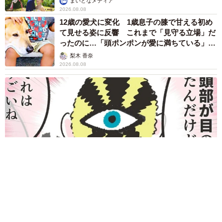
まいどなメディア
2026.08.08
12歳の愛犬に変化 1歳息子の膝で甘える初め
て見せる姿に反響 これまで「見守る立場」だ
ったのに…「頭ポンポンが愛に満ちている」
「尊…」
梨木 香奈
2026.08.08
何かと人に舐められた黒髪時代 30代後半で金髪デビューした
ら…人生が激変！【漫画】