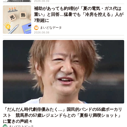
2026.08.09
補助があっても約9割が「夏の電気・ガス代は
重い」と回答…猛暑でも「冷房を控える」人が
7割超に
まいどなデータ
2026.08.08
「だんだん時代劇俳優みたく…」国民的バンドの55歳ボーカリ
スト 競馬界の57歳レジェンドらとの「夏祭り満喫ショット」
に驚きの声続々
まいどなトピック