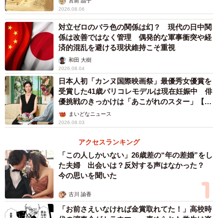
宮前 晶子
2026.08.06
結局のところ、今回の合意案は当事国間の火種を根本か
対立ゼロのバラ色の関係は幻？ 現代の日中関
係は改善ではなく管理 偶発的な軍事衝突や経
ら消し止めるものではなく、あくまで利害や思惑の一致し
済的混乱を避ける現状維持こそ重視
た部分だけで対立を一時的に凍結させる応急処置に留ま
和田 大樹
る。中東地域における安全保障のジレンマは全く解消され
2026.08.04
ておらず、イスラエルによる独自の強硬策という不確定要
日本人初「カンヌ国際映画祭」最優秀女優賞を
受賞した41歳パリコレモデルは現在妊娠中 俳
素を抱えたまま、情勢は今後も激しく流動していくと予想
優挑戦のきっかけは「あこがれのスター」【徹
される。
子の部屋】
まいどなニュース
2026.08.03
アクセスランキング
「この人しかいない」26歳差の“年の差婚”をし
た夫婦 出会いは？反対する声はなかった？
今の思いを聞いた
古川 諭香
「お前さえいなければ金賞取れてた！」高校時