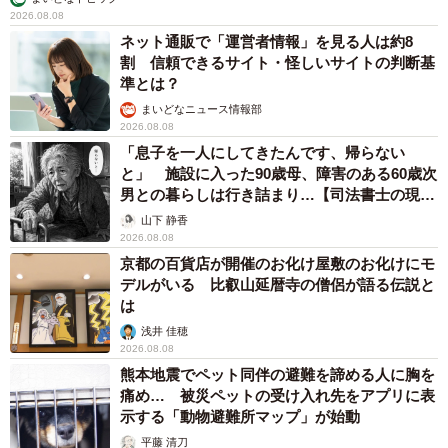
2026.08.08
ネット通販で「運営者情報」を見る人は約8
割 信頼できるサイト・怪しいサイトの判断基
準とは？
まいどなニュース情報部
2026.08.08
「息子を一人にしてきたんです、帰らない
と」 施設に入った90歳母、障害のある60歳次
男との暮らしは行き詰まり…【司法書士の現場
から】
山下 静香
2026.08.08
京都の百貨店が開催のお化け屋敷のお化けにモ
デルがいる 比叡山延暦寺の僧侶が語る伝説と
は
浅井 佳穂
2026.08.08
熊本地震でペット同伴の避難を諦める人に胸を
痛め… 被災ペットの受け入れ先をアプリに表
示する「動物避難所マップ」が始動
平藤 清刀