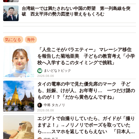
カード」も
台湾統一では満たされない中国の野望 第一列島線を突
破 西太平洋の勢力図塗り替えをもくろむ
しかし、これら2国の思惑は、イスラエルが抱く危機感と
は根本的に異なる。イスラエルにとって米イラン間の合意
は、一時的な時間稼ぎに過ぎず、イランの本質的な脅威、
気になる
海外
すなわち反イスラエル姿勢や周辺国への代理勢力拡大とい
「人生こそがバラエティー」 マレーシア移住
った根深い問題を何ら解決するものではない。
を報告した菊地亜美 子どもの教育考え「小学
校へ入学するこのタイミングで挑戦」
イスラエルという不確定要素
まいどなトピック
2026.08.06
こうした背景から、イスラエル側には自国の安全保障に
タイの電車の中で見た優先席のマーク 子ど
直結する核心的な問題が、米イランの頭越しの交渉によっ
も、妊娠、けが人、お年寄り… 一つだけ謎の
て妥協されることへの強い不信感が渦巻いている。そのた
ものが！？「だから黄色なんですね」
め、今回の合意が正式に署名されるかどうかにかかわら
中将 タカノリ
2026.08.06
ず、イランによる軍事的な拠点の構築や、周辺武装勢力へ
エジプトで自撮りしていたら、ガイドが「撮り
の武器供与など、少しでも疑わしい動きが検知されれば、
ますよ！」→ノリノリでポーズを取っていた
イスラエルが自衛を名目にいつ先制的な軍事行動に踏み切
ら……スマホを返してもらえない 「日本人は
カモ代表かも」「私は6時間で3万円払った」
ってもおかしくない情勢が続くことになる。