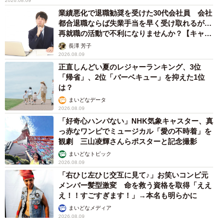
2026.08.09
業績悪化で退職勧奨を受けた30代会社員 会社
都合退職ならば失業手当を早く受け取れるが…
再就職の活動で不利になりませんか？【キャリ
アカウンセラーが解説】
長澤 芳子
2026.08.09
正直しんどい夏のレジャーランキング、3位
「帰省」、2位「バーベキュー」を抑えた1位
は？
まいどなデータ
2026.08.09
「好奇心ハンパない」NHK気象キャスター、真
っ赤なワンピでミュージカル「愛の不時着」を
観劇 三山凌輝さんらポスターと記念撮影
まいどなトピック
2026.08.09
「右ひじ左ひじ交互に見て♪」お笑いコンビ元
メンバー髪型激変 命を救う資格を取得「ええ
え！！すごすぎます！」→本名も明らかに
まいどなメディア
2026.08.09