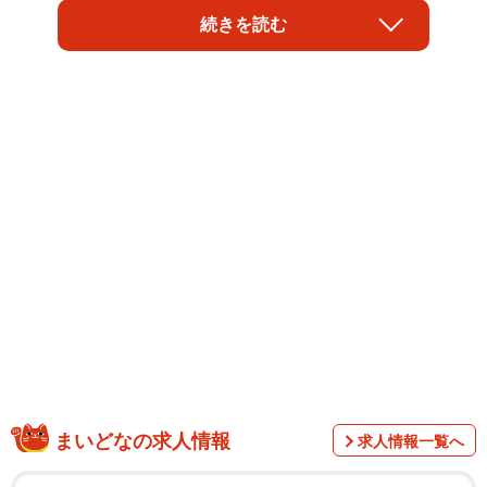
ることや、ホルムズ海峡を開放することが条件として盛り
続きを読む
込まれており、これらを通じて戦闘を終結させる内容であ
る。
ただし、この合意にはまだ署名がなされておらず、最終
まいどなの求人情報
求人情報一覧へ
的な決定にはトランプ米大統領とイランの最高指導者によ