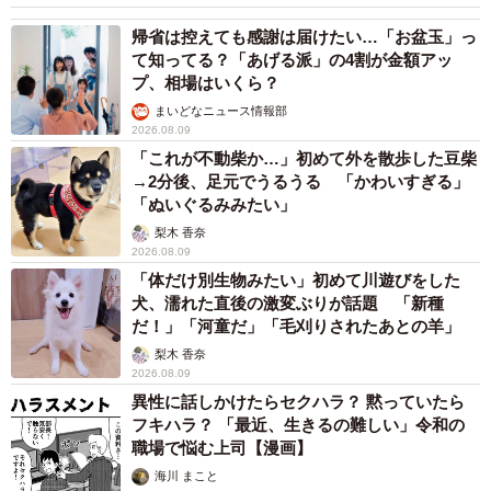
帰省は控えても感謝は届けたい…「お盆玉」っ
て知ってる？「あげる派」の4割が金額アッ
プ、相場はいくら？
まいどなニュース情報部
2026.08.09
「これが不動柴か…」初めて外を散歩した豆柴
→2分後、足元でうるうる 「かわいすぎる」
「ぬいぐるみみたい」
梨木 香奈
2026.08.09
「体だけ別生物みたい」初めて川遊びをした
犬、濡れた直後の激変ぶりが話題 「新種
だ！」「河童だ」「毛刈りされたあとの羊」
梨木 香奈
2026.08.09
異性に話しかけたらセクハラ？ 黙っていたら
フキハラ？ 「最近、生きるの難しい」令和の
職場で悩む上司【漫画】
海川 まこと