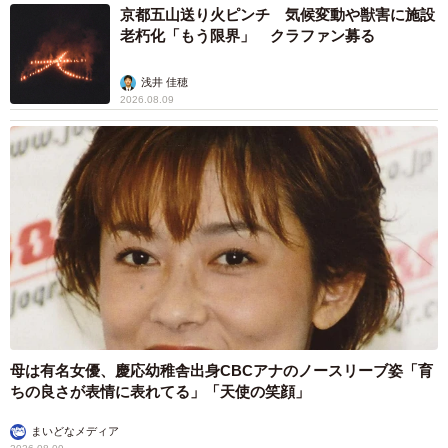
京都五山送り火ピンチ 気候変動や獣害に施設
老朽化「もう限界」 クラファン募る
浅井 佳穂
2026.08.09
母は有名女優、慶応幼稚舎出身CBCアナのノースリーブ姿「育
ちの良さが表情に表れてる」「天使の笑顔」
まいどなメディア