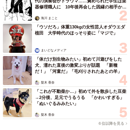
代の演奏会がトラウマ……責められた学生は楽
器修理職人に 10年後再会した因縁の相手から
思わぬ申し出【漫画】
海川 まこと
「ウソだろ」体重130kgの女性芸人オダウエダ
植田 大学時代のほっそり姿に「マジで」
まいどなメディア
「体だけ別生物みたい」初めて川遊びをした
犬、濡れた直後の激変ぶりが話題 「新種
だ！」「河童だ」「毛刈りされたあとの羊」
梨木 香奈
「これが不動柴か…」初めて外を散歩した豆柴
→2分後、足元でうるうる 「かわいすぎる」
「ぬいぐるみみたい」
梨木 香奈
６位以降を見る