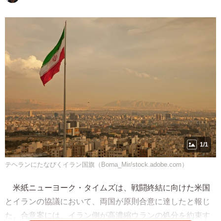
1/1
テヘランにたなびくイラン国旗（Borna_Mir/stock.adobe.com）
米紙ニューヨーク・タイムズは、戦闘終結に向けた米国
とイランの協議において、両国が原則合意に達したと報じ
た。合意案には、イラン側が高濃縮ウランの処分を約束す