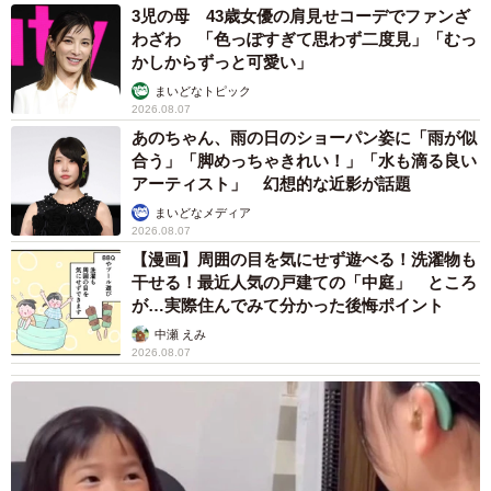
3児の母 43歳女優の肩見せコーデでファンざ
わざわ 「色っぽすぎて思わず二度見」「むっ
かしからずっと可愛い」
まいどなトピック
2026.08.07
あのちゃん、雨の日のショーパン姿に「雨が似
合う」「脚めっちゃきれい！」「水も滴る良い
アーティスト」 幻想的な近影が話題
まいどなメディア
2026.08.07
【漫画】周囲の目を気にせず遊べる！洗濯物も
干せる！最近人気の戸建ての「中庭」 ところ
が…実際住んでみて分かった後悔ポイント
中瀬 えみ
2026.08.07