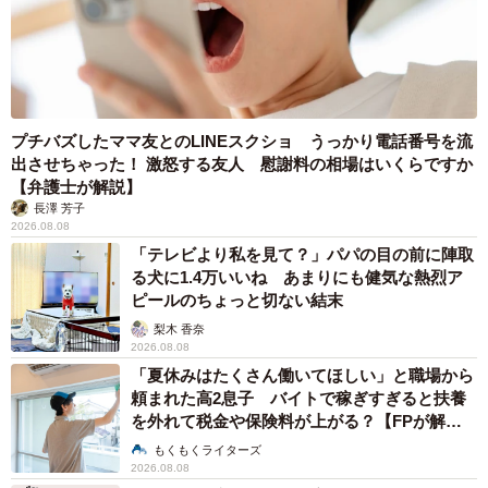
プチバズしたママ友とのLINEスクショ うっかり電話番号を流
出させちゃった！ 激怒する友人 慰謝料の相場はいくらですか
【弁護士が解説】
長澤 芳子
2026.08.08
「テレビより私を見て？」パパの目の前に陣取
る犬に1.4万いいね あまりにも健気な熱烈ア
ピールのちょっと切ない結末
梨木 香奈
2026.08.08
「夏休みはたくさん働いてほしい」と職場から
頼まれた高2息子 バイトで稼ぎすぎると扶養
を外れて税金や保険料が上がる？【FPが解
説】
もくもくライターズ
2026.08.08