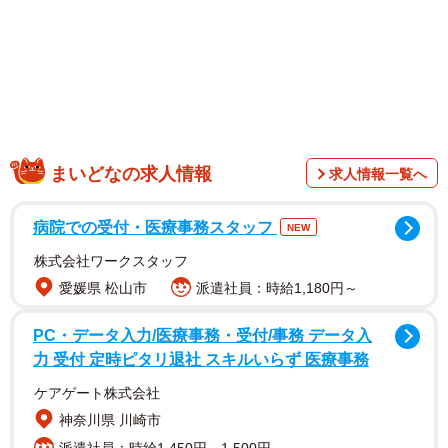
1/2
修学旅行で…息子が行きたくないと行った理由は？
（yako/stock.adobe.com）
中学校生活のメインイベントともいえる修学旅行。その部
まいどなの求人情報
求人情報一覧へ
屋決めで当初は仲の良い子たちと同部屋だった息子さん。
喜んだのも束の間、不登校の子と同じ部屋に先生が一方的
病院での受付・医療事務スタッフ
NEW
に決めてしまいます。
株式会社ワークスタッフ
愛媛県 松山市
派遣社員：時給1,180円～
PC・データ入力/医療事務・受付/事務 データ入
力 受付 定時ピタリ退社 スキルいらず 医療事務
ケアゲート株式会社
神奈川県 川崎市