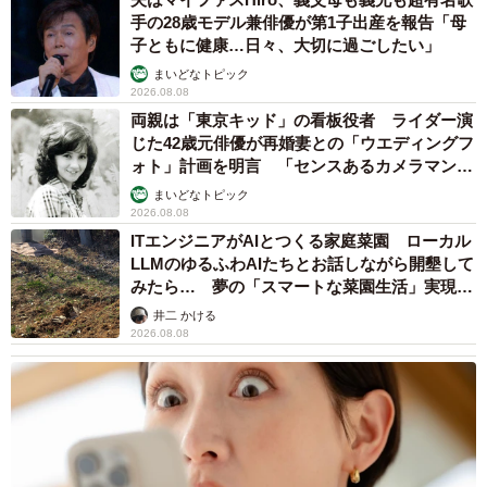
帰ってきた、それを避けるために自分が修学旅行を休んだ
手の28歳モデル兼俳優が第1子出産を報告「母
子ともに健康…日々、大切に過ごしたい」
といったエピソードもあります。
まいどなトピック
2026.08.08
ただ、不登校の親子にとっては、学校とはまったく異なる
両親は「東京キッド」の看板役者 ライダー演
空間であれば参加できそうという状況も。それが学校へ行
じた42歳元俳優が再婚妻との「ウエディングフ
ォト」計画を明言 「センスあるカメラマン求
くきっかけになるチャンスになることもあるでしょう。
む」
まいどなトピック
2026.08.08
そこで、親や学校側も「この子なら…」と本人の負担は承
ITエンジニアがAIとつくる家庭菜園 ローカル
知の上でお願いしてしまうと、自分の要望や気持ちを伝え
LLMのゆるふわAIたちとお話しながら開墾して
られず負担を強いられる子が出てしまう懸念も。
みたら… 夢の「スマートな菜園生活」実現な
るか
井二 かける
2026.08.08
無理強いする形になってしまうと、お世話係を頼まれ反発
される、落ち込むなど、互いに楽しい時間を過ごせなくな
ってしまう可能性もあるのではないでしょうか。せっかく
の特別な学校イベント、誰しもが楽しい思い出を作れると
いいですよね。