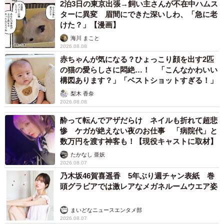
2泊3日の東京出張→飼い主さんが不在中ハムス
ターに異変 眉間にできた深いしわ、「急に老
けた？」【漫画】
海川 まこと
2026.08.08
赤ちゃんが気になる？ひょっこり顔を出す2匹
の猫の愛らしさに悶絶…！ 「こんなかわいい
構図あります？」「ベストショットすぎる！」
梨木 香奈
2026.08.08
酔って転んでアザだらけ ネイルも折れて超悲
惨 ケガが絶えない夜のお仕事 「病院代」と
数万円を渡す神客も！【現役キャストに取材】
たかなし 亜妖
2026.08.07
乃木坂46賀喜遥香 5年ぶり週チャン表紙 巻
頭グラビアでは激レアなメガネルームウエア姿
まいどなニュースエンタメ部
2026.08.07