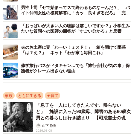
笑い話に「可愛いすぎます」「情景浮かんでほっこり」
係のような子を作るのか。先生に言えない子は我慢するし
男性上司「セで始まってスで終わるものなーんだ？」 バ
かないのだろうか」と問題提起した、福子さんにお話を聞
イト仲間女性の模範解答に「カッコ良すぎるだろ」「完璧
きました。
な返し！」
「おっぱいが大きい人の聴診は嬉しいですか？」小学生み
たいな質問への医師の回答が「すごい分かる」と反響
夫のお土産に妻「わーい！ミスド！」→箱を開けて困惑
「は？え？」 ネット「わが家も毎回これ」
修学旅行バスがドタキャン…でも「旅行会社が気の毒」保
護者がクレーム出さない理由
家族
ともに生きる
子育て
「息子を一人にしてきたんです、帰らない
と」 施設に入った90歳母、障害のある60歳次
男との暮らしは行き詰まり…【司法書士の現場
から】
山下 静香
2026.08.08