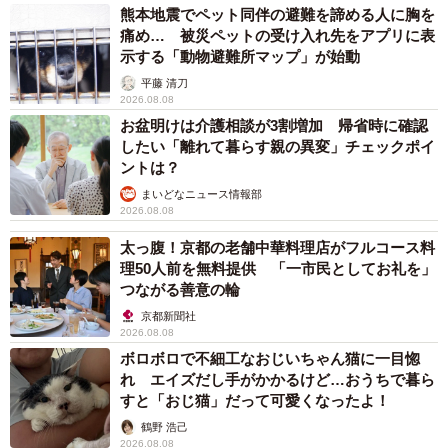
熊本地震でペット同伴の避難を諦める人に胸を
痛め… 被災ペットの受け入れ先をアプリに表
2/2
示する「動物避難所マップ」が始動
中3息子が楽しみにしている修学旅行。仲の良い子たちと同部屋になれた
平藤 清刀
のに…（いらすとや）
2026.08.08
お盆明けは介護相談が3割増加 帰省時に確認
実は昨年も同じクラスで同部屋になり…
したい「離れて暮らす親の異変」チェックポイ
ントは？
――部屋割りはどのように決めたと？
まいどなニュース情報部
2026.08.08
生徒主体で決めていたようです。
太っ腹！京都の老舗中華料理店がフルコース料
理50人前を無料提供 「一市民としてお礼を」
――息子さんは帰宅して「ずーんと沈んで」らっしゃった
つながる善意の輪
と。
京都新聞社
2026.08.08
ボロボロで不細工なおじいちゃん猫に一目惚
いつも何かあると帰ってからよく話したりするのですが、
れ エイズだし手がかかるけど…おうちで暮ら
話はその日に本人から聞きました。
すと「おじ猫」だって可愛くなったよ！
鶴野 浩己
2026.08.08
――その不登校の子とは接点が？