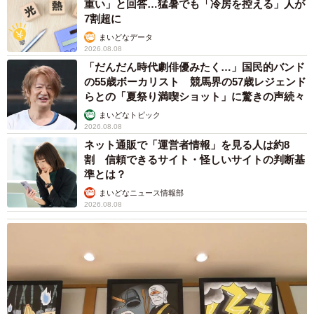
重い」と回答…猛暑でも「冷房を控える」人が
もし息子が自分の意見を言えずに今も憂鬱に過ごしていた
7割超に
としたら私はやはり担任の先生に息子の気持ちをお伝えし
まいどなデータ
ていたと思います。
2026.08.08
「だんだん時代劇俳優みたく…」国民的バンド
の55歳ボーカリスト 競馬界の57歳レジェンド
私は不登校の子が修学旅行に行くのも行かないのもどちら
らとの「夏祭り満喫ショット」に驚きの声続々
でも良いんです。不登校の子が否定されているわけではな
まいどなトピック
く、学校や先生の対応に保護者も子どもたちも疑問を感じ
2026.08.08
ネット通販で「運営者情報」を見る人は約8
ているんです。
割 信頼できるサイト・怪しいサイトの判断基
準とは？
答えは1つではないのかもしれませんが、今回の息子の決断
まいどなニュース情報部
に私は賛成しています。
2026.08.08
◇ ◇
今回の投稿に、
「息子さんが犠牲になる必要無いと思いますよ。嫌な思い
出で終わるのは悲しすぎます」