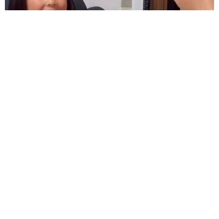
難聴のお姉ちゃんに5歳の妹が手話通訳 互いに支え合う家族の
日常に反響「妹ちゃん、頼もしい」「かわいい通訳さん」
五ヶ瀬 あお
2026.08.07
ラストライブ控えるT-BOLAN森友嵐士 にし
たん社長がTikTok内で独占インタビュー
まいどなニュース
2026.08.07
「男の子のママっぽいよね」ってどういう意
味？ 女系家族で育った母 いつもスカートと
ワンピースしか着ないし、ヒールも好き どの
へんが…
山岡 もと子
2026.08.07