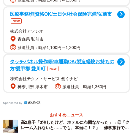
派遣社員：時給1,450円～1,500円
医療事務/無資格OK/土日休/社会保険完備/弘前市
NEW
株式会社アソシオ
息子さんはかなりショックを受けたようで沈んで帰宅し、
青森県 弘前市
もう学校すら行きたくないほどの状況に。そこで、息子さ
派遣社員：時給1,100円～1,200円
ん自らが改めて先生に相談した結果、元の部屋割りに戻る
ことができ、不登校の子は不登校の子でグループを固める
タッチパネル操作等/車通勤OK/製造経験お持ちの
方/愛甲郡 愛川町
NEW
ことになったそうです。
株式会社テクノ・サービス 働くナビ
「その方がその子たちも気楽だろう。修学旅行は楽しい事
神奈川県 厚木市
派遣社員：時給1,360円
だけでいいのよ。マナーや気遣いを忘れずにみんなが楽し
い修学旅行になるといいなと思います」と、この解決策に
Sponsored by
は納得がいったという福子さん。
おすすめニュース
高2息子「3泊したけど、ホテルに布団なかった」→母「ク
「『私も出るか？』と思ったくらい疑問だった。なぜ世話
レーム入れないと……でも、本当に！？」 修学旅行での