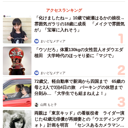
アクセスランキング
昨年も同じクラスでした。息子はクラス全員と仲良くなり
「化けましたね～」10歳で綾瀬はるかの娘役→
たいタイプの陽気なキャラクターなので、「任せたい」と
雰囲気ガラリの18歳に成長 「メイクで雰囲気
が」「宝塚に入れそう」
先生からお願いされたのかなと思います。
まいどなメディア
実は、昨年も林間学校の時に同じ部屋になりました。その
「ウソだろ」体重130kgの女性芸人オダウエダ
際に、その不登校の子が空気の読めない行動を何度かし
植田 大学時代のほっそり姿に「マジで」
て、雰囲気が悪くなった事があり嫌な思いをしていた為、
今回は『同じ部屋は嫌だなぁ』と感じたようです。もしそ
まいどなメディア
の子との相性が良く、楽しく過ごせそうならば受け入れた
72歳父、軽自動車で新潟から四国まで 65歳の
のかもしれません。
母と2人で3泊4日の旅 パーキングの休憩まで
分刻み… 「大学生でも組まねえよ！」
――昨年の経験もあって先生に相談されたのですね。
山岡 もと子
両親は「東京キッド」の看板役者 ライダー演
年配の話しやすい先生なので、自分の気持ちを素直に話し
じた42歳元俳優が再婚妻との「ウエディングフ
たそうです。
ォト」計画を明言 「センスあるカメラマン求