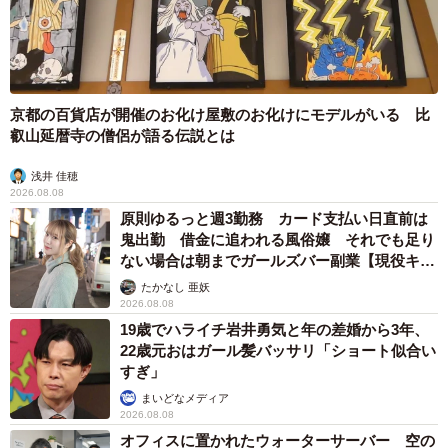
「不登校同士で固める。初めからそうして欲しいし、全国
に広がって欲しいです」
「息子さん、毅然と抗議できて良かったです。世話係って
何だろう？ヤングケアラーみたいなものやん」
京都の百貨店が開催のお化け屋敷のお化けにモデルがいる 比
叡山延暦寺の僧侶が語る伝説とは
「先生も最初からそんな提案しないで欲しい よく投稿で
不登校の子の世話係させられてまったく楽しくなかった！
浅井 佳穂
とか見かけます そうならなくて良かった」
2026.08.08
原則ゆるっと週3勤務 カード支払い日直前は
「全ての学校で、それをスタンダードにすれば、クラスの
鬼出勤 借金に追われる風俗嬢 それでも足り
子も不登校の子も、安心だと思います」
ない場合は朝までガールズバー副業【現役キャ
と、福子さんの思いに賛同する意見が多数。学校側の対応
ストに取材】
たかなし 亜妖
2026.08.08
に疑問を感じる方も多くいた様子。
19歳でハライチ岩井勇気と年の差婚から3年、
22歳元おはガール髪バッサリ「ショート似合い
また、
すぎ」
「元不登校の母ですが、不登校の子たちだけの班ならそれ
まいどなメディア
がお互い楽な気がします」
2026.08.08
オフィスに置かれたウォーターサーバー 空の
「私も中学時代プチ不登校気味でした。 小学校の時仲良か