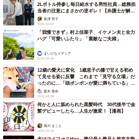
2Lボトル持参し毎日給水する男性社員→総務担
った（その時は仲良くない）子の班に組まれました。 はっ
当者の注意にまさかの逆ギレ！【弁護士が解
きり言ってこっちもいい迷惑でした」
説】
長澤 芳子
「自分は不登校の子の世話係になった側ですが仲良しグル
2026.08.08
「我慢できず」村上佳菜子、イケメン夫と全力
ープをわざわざ解散させて世話されてることをその子自身
ハグ「可愛いふたり」「素敵なご夫婦」
が気づいてしまったら学校に余計に来づらくなるだろうな
と思いました」
まいどなメディア
「うちの長女は不登校でした 。グループ行動等の計画で振
2026.08.08
り回してしまうと思い、不参加にしました」
12歳の愛犬に変化 1歳息子の膝で甘える初め
て見せる姿に反響 これまで「見守る立場」だ
「うちの子もいつもお世話係でした 優しいし、嫌な顔し
ったのに…「頭ポンポンが愛に満ちている」
ないからと言われました」
「尊…」
梨木 香奈
など、ご自身やお子さんが同様の経験をしたというコメン
2026.08.08
トも多く集まっています。
何かと人に舐められた黒髪時代 30代後半で金
髪デビューしたら…人生が激変！【漫画】
初夏の修学旅行シーズンを迎え、SNS上でも「不登校の子
海川 まこと
の参加・不参加」「お世話をすることになった我が子」な
2026.08.08
どにまつわる投稿を散見します。お世話係が苦痛で泣いて
夫はマイファスHiro、義父母も義兄も超有名歌