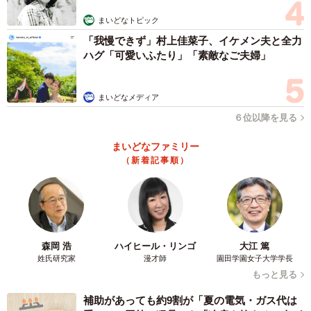
む」
まいどなトピック
――思いを汲み取ってもらえて良かったです。現在はどん
「我慢できず」村上佳菜子、イケメン夫と全力
な感じで準備を？
ハグ「可愛いふたり」「素敵なご夫婦」
とても楽しみにしていますが、何故か遠足や旅行が近づく
まいどなメディア
と熱を出しやすいのでヒヤヒヤしています。
６位以降を見る
――元気に行ってきて欲しいですね。
まいどなファミリー
（新着記事順）
中学生最後の修学旅行なのではじめての景色を見て、普段
は出来ないたくさんの経験や思い出を作って、笑顔で帰っ
て来て欲しいです。
今回のつぶやきでたくさんの方に意見や経験談を書いて頂
森岡 浩
ハイヒール・リンゴ
大江 篤
姓氏研究家
漫才師
園田学園女子大学学長
き、非常に感謝しております。
もっと見る
補助があっても約9割が「夏の電気・ガス代は
「親が出る幕では無い」という方の意見もありましたが、