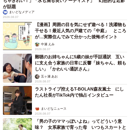
ちゃきれい！」「水も滴る良いアーティスト」 幻想的な近影
が話題
まいどなメディア
2026.08.07
【漫画】周囲の目を気にせず遊べる！洗濯物も
干せる！最近人気の戸建ての「中庭」 ところ
が…実際住んでみて分かった後悔ポイント
中瀬 えみ
2026.08.07
難聴のお姉ちゃんに5歳の妹が手話通訳 互い
に支え合う家族の日常に反響「妹ちゃん、頼も
しい」「かわいい通訳さん」
五ヶ瀬 あお
2026.08.07
ラストライブ控えるT-BOLAN森友嵐士 にし
たん社長がTikTok内で独占インタビュー
まいどなニュース
2026.08.07
「男の子のママっぽいよね」ってどういう意
味？ 女系家族で育った母 いつもスカートと