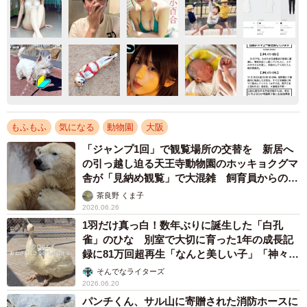
もふもふ
気になる
動物園
大阪
「ジャンプ1回」で観覧場所の交替を 新居へ
の引っ越し迫る天王寺動物園のホッキョクグマ
舎が「見納め観覧」で大混雑 飼育員からのお
願い
茶良野 くま子
2026.06.26
1羽だけ真っ白！数年ぶりに誕生した「白孔
雀」のひな 別室で大切に育った1年の成長記
録に81万回超再生「なんと美しい子」「神々し
い」
そんでなライターズ
2026.06.20
パンチくん、サル山に寄贈された消防ホースに