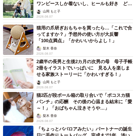
ワンピースしか着ないし、ヒールも好き どの
へんが…
山岡 もと子
2026.08.07
猫用の爪研ぎおもちゃを買ったら…「これで合
ってますか？」予想外の使い方が大反響
「100点満点」「かわいいからよし！」
梨木 香奈
2026.08.07
2歳半の長男と生後2カ月の次男の母 母子手帳
2冊をイラストでいっぱいに 見る人を楽しま
せる家族ストーリーに「かわいすぎる！」
山岡 もと子
2026.08.07
猫2匹が段ボール箱の取り合いで「ポコスカ猫
パンチ」の応酬 その後の心温まる結末に「愛
～！」「おばちゃん泣きそうや…」
梨木 香奈
2026.08.07
「ちょっとババロアみたい」パートナーの誕生
日に手作りトートバッグ 完成まで1年 淡い