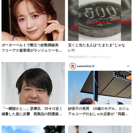
ガーターベルトで際立つ妖艶脚線美
宝くじ当たる人は“たまたま”じゃな
フリーアナ森香澄がランジェリーモデ
い?!
ルに ｢PE...
PR(合同会社デジタルファーム )
「一瞬誰かと…」彦摩呂、30キロ近く
紗栄子の長男 18歳のモデル、カジュ
減量した姿に反響 既製品の防護服が
アルコーデのおしゃれ近影が「両親の
着られると...
いいとこ取...