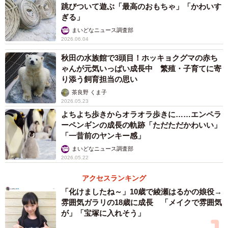
跳びついて遊ぶ「最高のおもちゃ」「かわいす
ぎる」
まいどなニュース調査部
2026.06.04
秋田の水族館で3頭目！ホッキョクグマの赤ち
ゃんが元気いっぱい成長中 繁殖・子育てに寄
り添う飼育担当の思い
茶良野 くま子
2026.05.23
よちよち歩きからオラオラ歩きに……エンペラ
ーペンギンの成長の軌跡「ただただかわいい」
「一昔前のヤンキー感」
まいどなニュース調査部
2026.05.22
アクセスランキング
「化けましたね～」10歳で綾瀬はるかの娘役→
雰囲気ガラリの18歳に成長 「メイクで雰囲気
が」「宝塚に入れそう」