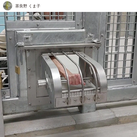
茶良野 くま子