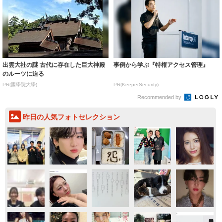
出雲大社の謎 古代に存在した巨大神殿
事例から学ぶ『特権アクセス管理』
のルーツに迫る
PR(國學院大學)
PR(KeeperSecurity)
Recommended by
昨日の人気フォトセレクション