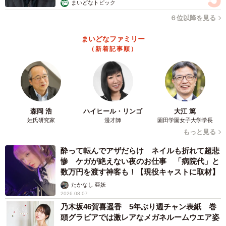
まいどなトピック
６位以降を見る
まいどなファミリー
（新着記事順）
森岡 浩
ハイヒール・リンゴ
大江 篤
姓氏研究家
漫才師
園田学園女子大学学長
もっと見る
酔って転んでアザだらけ ネイルも折れて超悲
惨 ケガが絶えない夜のお仕事 「病院代」と
数万円を渡す神客も！【現役キャストに取材】
たかなし 亜妖
2026.08.07
乃木坂46賀喜遥香 5年ぶり週チャン表紙 巻
頭グラビアでは激レアなメガネルームウエア姿