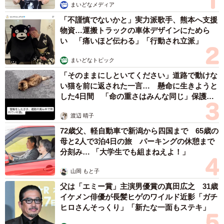
まいどなメディア
「不謹慎でないかと」実力派歌手、熊本へ支援
物資…運搬トラックの車体デザインにためら
い 「痛いほど伝わる」「行動され立派」
まいどなトピック
「そのままにしといてください」道路で動けな
い猫を前に返された一言… 懸命に生きようと
した4日間 「命の重さはみんな同じ」保護団
体代表の訴え
渡辺 晴子
72歳父、軽自動車で新潟から四国まで 65歳の
母と2人で3泊4日の旅 パーキングの休憩まで
分刻み… 「大学生でも組まねえよ！」
山岡 もと子
父は「エミー賞」主演男優賞の真田広之 31歳
イケメン俳優が長髪ヒゲのワイルド近影「ガチ
ヒロさんそっくり」「新たな一面もステキ」