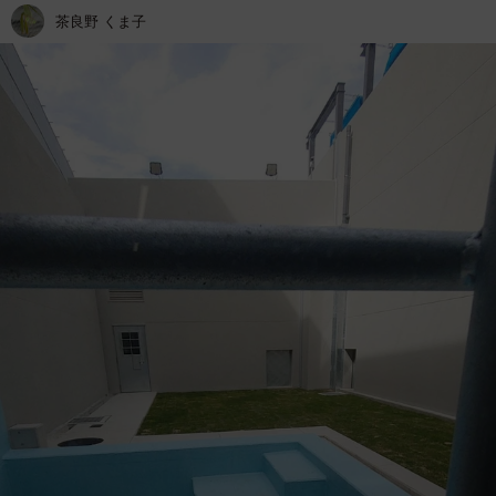
茶良野 くま子