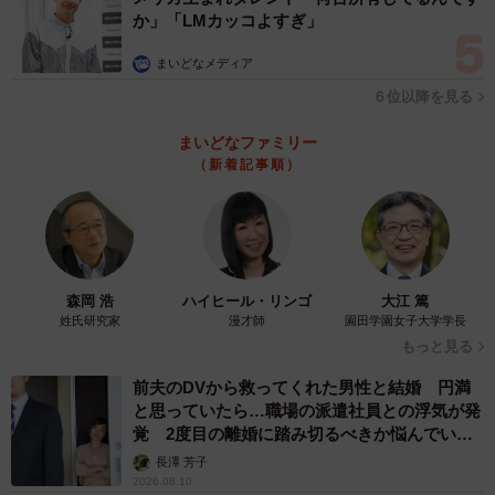
か」「LMカッコよすぎ」
まいどなメディア
６位以降を見る
まいどなファミリー
（新着記事順）
森岡 浩
ハイヒール・リンゴ
大江 篤
姓氏研究家
漫才師
園田学園女子大学学長
もっと見る
前夫のDVから救ってくれた男性と結婚 円満
と思っていたら…職場の派遣社員との浮気が発
覚 2度目の離婚に踏み切るべきか悩んでいま
す【夫婦関係修復カウンセラーが解説】
長澤 芳子
2026.08.10