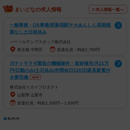
まいどなの求人情報
求人情報一覧へ
一般事務・OA事務/西新宿駅チカあんしん長期残
業なし土日祝休み
パーソルテンプスタッフ株式会社
東京都 中野区
派遣社員：時給1,700円
ポテトサラダ製造の機械操作・資材補充/月21万
円/日勤のみ/土日休み/年間休日120日/家具家電付
き寮完備
NEW
株式会社イカイプロダクト
山梨県 山梨市
派遣社員：時給1,200円～1,500円