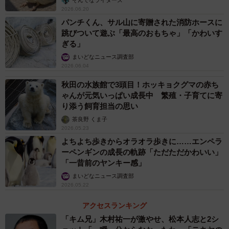
そんでなライターズ
2026.06.20
パンチくん、サル山に寄贈された消防ホースに
跳びついて遊ぶ「最高のおもちゃ」「かわいす
ぎる」
まいどなニュース調査部
2026.06.04
秋田の水族館で3頭目！ホッキョクグマの赤ち
ゃんが元気いっぱい成長中 繁殖・子育てに寄
り添う飼育担当の思い
茶良野 くま子
2026.05.23
よちよち歩きからオラオラ歩きに……エンペラ
ーペンギンの成長の軌跡「ただただかわいい」
「一昔前のヤンキー感」
まいどなニュース調査部
2026.05.22
アクセスランキング
「キム兄」木村祐一が激やせ、松本人志と2シ