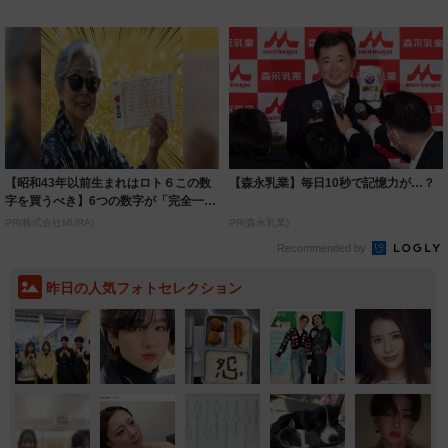
繁忙期に...
「残念」な作り...
【昭和43年以前生まれはロト６この数
【森永乳業】毎日10秒で記憶力が…？
字を買うべき】6つの数字が「完全一
致」する方...
PR(株式会社MURA)
PR(森永乳業)
Recommended by
昨日の人気フォトセレクション