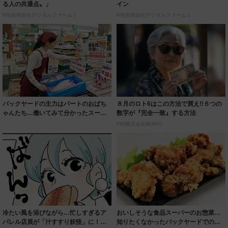
る人の共通点〟」
イン
PR(合同会社デジタルファーム )
PR(合同会社デジタルファーム )
バックヤードの主力はパートのおばち
８月のロト6はこの方法で買え!!６つの
ゃんたち…働いてみて分かったスーパ
数字が『完全一致』する方法
ーの裏方事情
PR(株式会社MURA)
冷たい風を浴びながら…忙しすぎるア
おいしそうな食品スーパーのお惣菜…
パレル店員が「汁すすり妖怪」に！？
知りたくなかったバックヤードでの