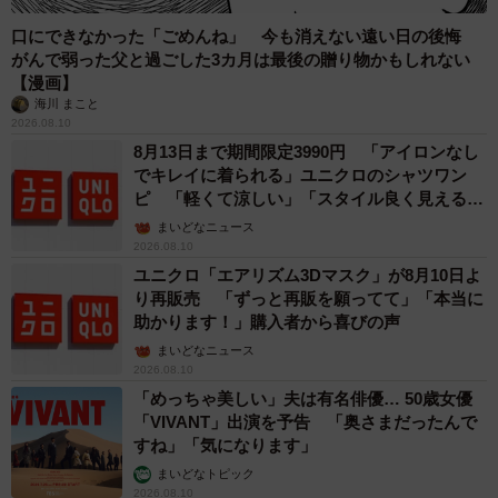
口にできなかった「ごめんね」 今も消えない遠い日の後悔
がんで弱った父と過ごした3カ月は最後の贈り物かもしれない
【漫画】
海川 まこと
2026.08.10
8月13日まで期間限定3990円 「アイロンなし
でキレイに着られる」ユニクロのシャツワン
ピ 「軽くて涼しい」「スタイル良く見える」
の声
まいどなニュース
2026.08.10
ユニクロ「エアリズム3Dマスク」が8月10日よ
り再販売 「ずっと再販を願ってて」「本当に
助かります！」購入者から喜びの声
まいどなニュース
2026.08.10
「めっちゃ美しい」夫は有名俳優… 50歳女優
「VIVANT」出演を予告 「奥さまだったんで
すね」「気になります」
まいどなトピック
2026.08.10