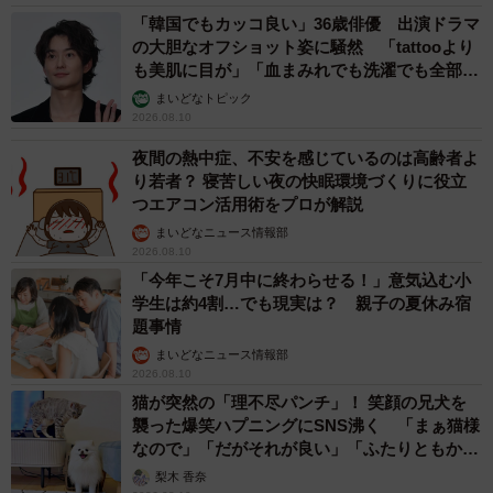
「韓国でもカッコ良い」36歳俳優 出演ドラマ
の大胆なオフショット姿に騒然 「tattooより
も美肌に目が」「血まみれでも洗濯でも全部か
っこいい」
まいどなトピック
2026.08.10
夜間の熱中症、不安を感じているのは高齢者よ
り若者？ 寝苦しい夜の快眠環境づくりに役立
つエアコン活用術をプロが解説
まいどなニュース情報部
2026.08.10
「今年こそ7月中に終わらせる！」意気込む小
学生は約4割…でも現実は？ 親子の夏休み宿
題事情
まいどなニュース情報部
2026.08.10
猫が突然の「理不尽パンチ」！ 笑顔の兄犬を
襲った爆笑ハプニングにSNS沸く 「まぁ猫様
なので」「だがそれが良い」「ふたりともかわ
いいね」
梨木 香奈