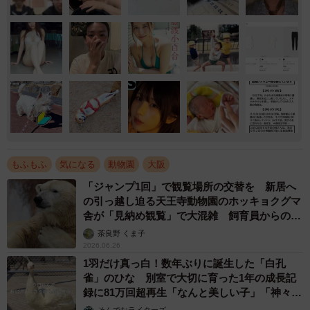
もふもふ
気になる
動物園
大阪
「ジャンプ1回」で観覧場所の交替を 新居へ
の引っ越し迫る天王寺動物園のホッキョクグマ
舎が「見納め観覧」で大混雑 飼育員からのお
願い
茶良野 くま子
2026.06.26
1羽だけ真っ白！数年ぶりに誕生した「白孔
雀」のひな 別室で大切に育った1年の成長記
録に81万回超再生「なんと美しい子」「神々し
い」