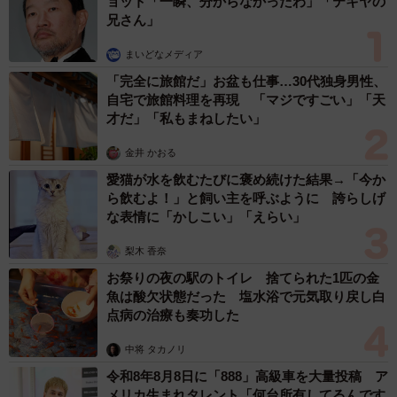
ョット「一瞬、分からなかったわ」「テキヤの
兄さん」
まいどなメディア
「完全に旅館だ」お盆も仕事…30代独身男性、
自宅で旅館料理を再現 「マジですごい」「天
才だ」「私もまねしたい」
金井 かおる
愛猫が水を飲むたびに褒め続けた結果→「今か
ら飲むよ！」と飼い主を呼ぶように 誇らしげ
な表情に「かしこい」「えらい」
梨木 香奈
お祭りの夜の駅のトイレ 捨てられた1匹の金
魚は酸欠状態だった 塩水浴で元気取り戻し白
点病の治療も奏功した
中将 タカノリ
令和8年8月8日に「888」高級車を大量投稿 ア
メリカ生まれタレント「何台所有してるんです