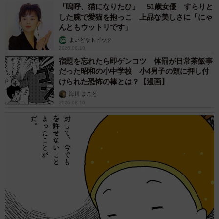
「嗚呼、猫になりたひ」 51歳女優 すらりと
した腕で愛猫を抱っこ 上品な美しさに「にゃ
んともウットリです」
まいどなトピック
2026.08.10
宿題を忘れたら即ゲンコツ 体罰が日常茶飯事
だった昭和の小中学校 小4男子の頬に押し付
けられた恐怖の棒とは？【漫画】
海川 まこと
2026.08.10