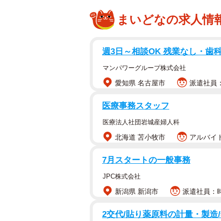
まいどなの求人情
週3日～相談OK 残業なし・歯
マンパワーグループ株式会社
愛知県 名古屋市
派遣社員：
医療事務スタッフ
医療法人社団岩城産婦人科
北海道 苫小牧市
アルバイト
7月スタートの一般事務
JPC株式会社
新潟県 新潟市
派遣社員：時給
2交代/貼り薬原料の計量・製造/