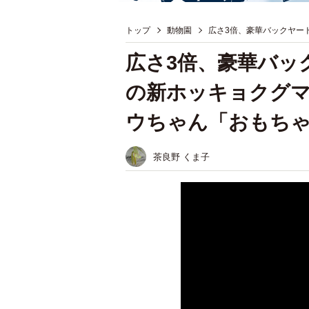
トップ
動物園
広さ3倍、豪華バックヤー
広さ3倍、豪華バッ
の新ホッキョクグ
ウちゃん「おもち
茶良野 くま子