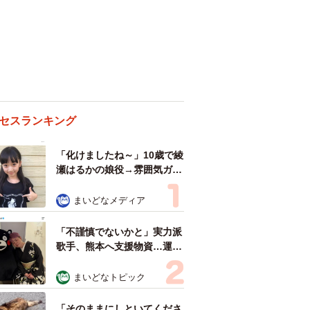
セスランキング
「化けましたね～」10歳で綾
瀬はるかの娘役→雰囲気ガラ
リの18歳に成長 「メイクで
雰囲気が」「宝塚に入れそ
まいどなメディア
う」
「不謹慎でないかと」実力派
歌手、熊本へ支援物資…運搬
トラックの車体デザインにた
めらい 「痛いほど伝わる」
まいどなトピック
「行動され立派」
「そのままにしといてくださ