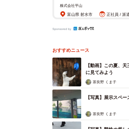
株式会社平山
富山県 射水市
正社員 / 派
Sponsored by
おすすめニュース
【動画】この夏、天
に見てみよう
茶良野 くま子
【写真】展示スペー
茶良野 くま子