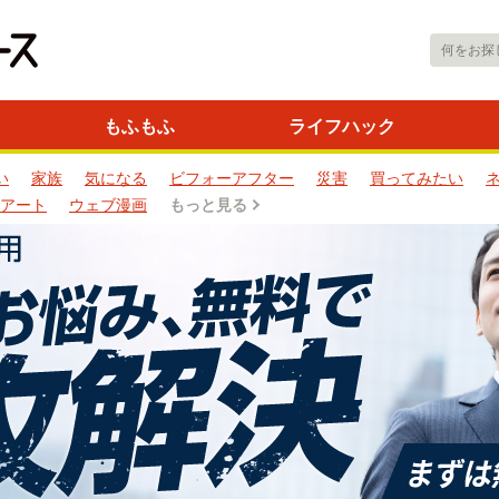
もふもふ
ライフハック
い
家族
気になる
ビフォーアフター
災害
買ってみたい
アート
ウェブ漫画
もっと見る