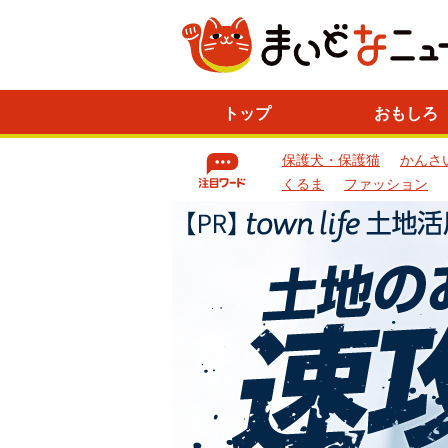
ニ
トップ
おもしろ
ュ
ー
保護犬・保護猫
かんさ
ス
一
くるま
ファッション
覧