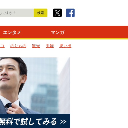
エンタメ
マンガ
ネコ
のりもの
観光
夫婦
思い出