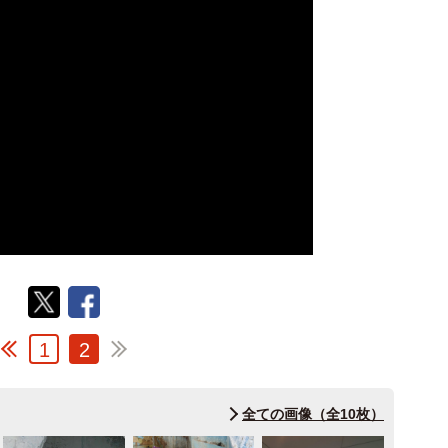
1
2
全ての画像（全10枚）