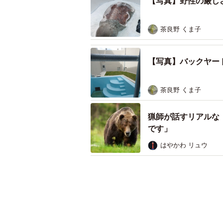
【写真】野性の厳し
茶良野 くま子
【写真】バックヤー
茶良野 くま子
猟師が話すリアルな
です」
はやかわ リュウ