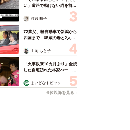
い」道路で動けない猫を前に
返された一言… 懸命に生き
ようとした4日間 「命の重
渡辺 晴子
さはみんな同じ」保護団体代
表の訴え
72歳父、軽自動車で新潟から
四国まで 65歳の母と2人で
3泊4日の旅 パーキングの休
憩まで分刻み… 「大学生で
山岡 もと子
も組まねえよ！」
「火事以来10カ月ぶり」全焼
した自宅訪れた林家ぺー 内
装も壁も取り払われスケルト
ン状態の部屋に呆然
まいどなトピック
６位以降を見る