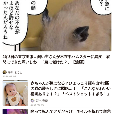
2泊3日の東京出張→飼い主さんが不在中ハムスターに異変 眉
間にできた深いしわ、「急に老けた？」【漫画】
海川 まこと
2026.08.08
赤ちゃんが気になる？ひょっこり顔を出す2匹
の猫の愛らしさに悶絶…！ 「こんなかわいい
構図あります？」「ベストショットすぎる！」
梨木 香奈
2026.08.08
酔って転んでアザだらけ ネイルも折れて超悲