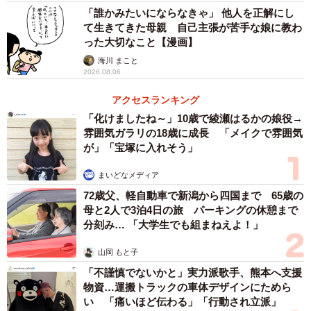
「誰かみたいにならなきゃ」 他人を正解にし
て生きてきた母親 自己主張が苦手な娘に教わ
った大切なこと【漫画】
海川 まこと
2026.08.06
アクセスランキング
「化けましたね～」10歳で綾瀬はるかの娘役→
雰囲気ガラリの18歳に成長 「メイクで雰囲気
が」「宝塚に入れそう」
まいどなメディア
72歳父、軽自動車で新潟から四国まで 65歳の
母と2人で3泊4日の旅 パーキングの休憩まで
分刻み… 「大学生でも組まねえよ！」
山岡 もと子
「不謹慎でないかと」実力派歌手、熊本へ支援
物資…運搬トラックの車体デザインにためら
い 「痛いほど伝わる」「行動され立派」