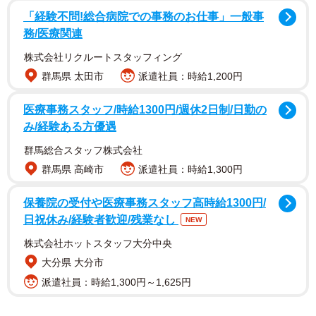
「経験不問!総合病院での事務のお仕事」一般事
務/医療関連
投稿したのは、2児の母である中島 おざわ 真理さん
（@mari.nakajima0423）。写真を撮ったのは、現在3カ月
株式会社リクルートスタッフィング
の息子さんが生後1カ月のころ。授乳を終えてお腹いっぱい
群馬県 太田市
派遣社員：時給1,200円
になった息子さんを窓際で抱っこしていると、ご機嫌な様
医療事務スタッフ/時給1300円/週休2日制/日勤の
子で真理さんの顔をじっと見つめていたそう。その表情が
み/経験ある方優遇
かわいくて至近距離からカメラを向けたところ、思わぬも
群馬総合スタッフ株式会社
のに気づきました。
群馬県 高崎市
派遣社員：時給1,300円
「私の顔に日の光が当たっていたので、息子の黒目にバケ
保養院の受付や医療事務スタッフ高時給1300円/
モノが映り込んでいて、あわてて撮影しました（笑）」
日祝休み/経験者歓迎/残業なし
NEW
株式会社ホットスタッフ大分中央
大分県 大分市
派遣社員：時給1,300円～1,625円