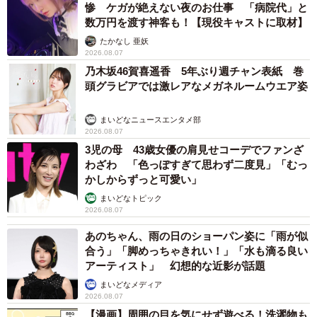
惨 ケガが絶えない夜のお仕事 「病院代」と
数万円を渡す神客も！【現役キャストに取材】
たかなし 亜妖
2026.08.07
乃木坂46賀喜遥香 5年ぶり週チャン表紙 巻
頭グラビアでは激レアなメガネルームウエア姿
まいどなニュースエンタメ部
2026.08.07
3児の母 43歳女優の肩見せコーデでファンざ
わざわ 「色っぽすぎて思わず二度見」「むっ
かしからずっと可愛い」
まいどなトピック
2026.08.07
あのちゃん、雨の日のショーパン姿に「雨が似
合う」「脚めっちゃきれい！」「水も滴る良い
アーティスト」 幻想的な近影が話題
まいどなメディア
2026.08.07
【漫画】周囲の目を気にせず遊べる！洗濯物も