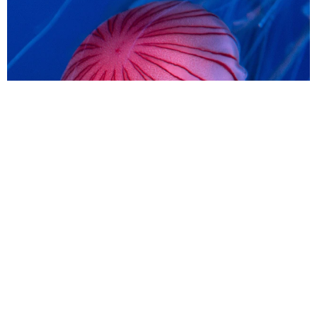
「ちょっとババロアみたい」パートナーの誕生日に手作りトー
トバッグ 完成まで1年 淡い藍染めに漂うクラゲ よく見る
と…「センスすごい」
山岡 もと子
2026.08.07
【漫画】大学生息子の「頼れる彼氏」っぷりを
見て母は絶句 「起きなよ、遅刻するよ」っ
て…あなた毎朝私が起こしてますけど？笑
松波 穂乃圭
2026.08.07