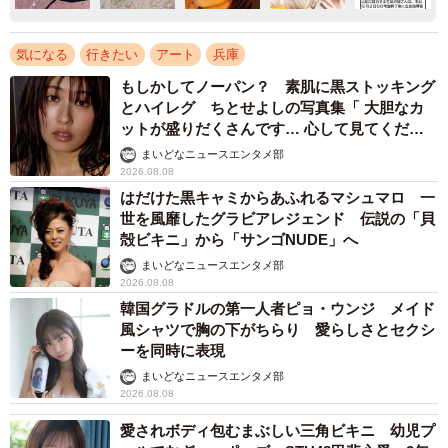
気になる
行きたい
アート
兵庫
もしかしてノーパン？ 素肌に黒ストッキング
とハイレグ ちとせよしの写真集「 大胆なカ
ットが盛りだくさんです… 心して見てくださ
い」
まいどなニュースエンタメ部
2026.08.08
はだけた黒キャミからあふれるマシュマロ 一
世を風靡したグラビアレジェンド 伝説の「貝
殻ビキニ」から「サンゴNUDE」へ
まいどなニュースエンタメ部
2026.08.08
韓国グラドルの第一人者ピョ・ウンジ メイド
風シャツで胸の下がちらり 愛らしさとセクシ
ーを同時に表現
まいどなニュースエンタメ部
2026.08.08
愛されボディ包むまぶしい三角ビキニ 幼児プ