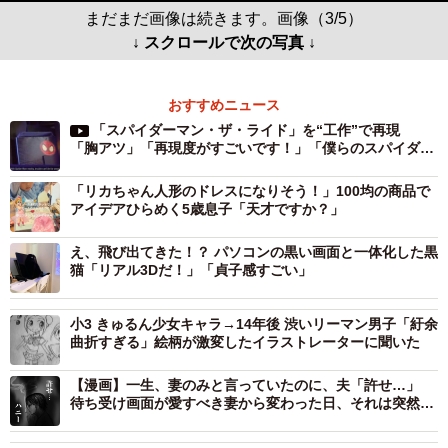
まだまだ画像は続きます。画像（3/5）
↓ スクロールで次の写真 ↓
おすすめニュース
「スパイダーマン・ザ・ライド」を“工作”で再現
「胸アツ」「再現度がすごいです！」「僕らのスパイダー
マンよ、永遠に…」
「リカちゃん人形のドレスになりそう！」100均の商品で
アイデアひらめく5歳息子「天才ですか？」
え、飛び出てきた！？ パソコンの黒い画面と一体化した黒
猫「リアル3Dだ！」「貞子感すごい」
小3 きゅるん少女キャラ→14年後 渋いリーマン男子「紆余
曲折すぎる」絵柄が激変したイラストレーターに聞いた
【漫画】一生、妻のみと言っていたのに、夫「許せ…」
待ち受け画面が愛すべき妻から変わった日、それは突然だ
った