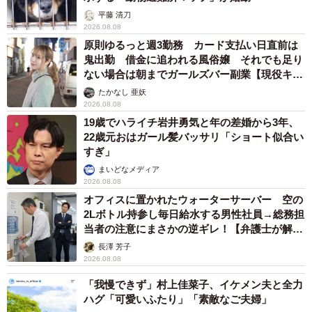
平藤 清刀
2026.08.08
原則ゆるっと週3勤務 カード支払い日直前は
鬼出勤 借金に追われる風俗嬢 それでも足り
ない場合は朝までガールズバー副業【現役キャ
ストに取材】
たかなし 亜妖
2026.08.08
19歳でハライチ岩井勇気と年の差婚から3年、
22歳元おはガール髪バッサリ「ショート似合い
すぎ」
まいどなメディア
2026.08.08
オフィスに置かれたウォーターサーバー 空の
2Lボトル持参し毎日給水する男性社員→総務担
当者の注意にまさかの逆ギレ！【弁護士が解
説】
長澤 芳子
2026.08.08
「我慢できず」村上佳菜子、イケメン夫と全力
ハグ「可愛いふたり」「素敵なご夫婦」