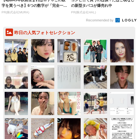
【昭和43年以前生まれはロト６この数
コンビニで買うのは損！たばこ税なし
字を買うべき】6つの数字が「完全一
の新型タバコが爆売れ中
致」する方...
PR(株式会社MURA)
PR(株式会社HAL)
Recommended by
昨日の人気フォトセレクション