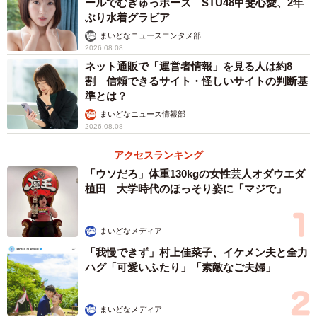
ールでむぎゅっポーズ STU48甲斐心愛、2年
ぶり水着グラビア
まいどなニュースエンタメ部
2026.08.08
ネット通販で「運営者情報」を見る人は約8
割 信頼できるサイト・怪しいサイトの判断基
準とは？
まいどなニュース情報部
2026.08.08
アクセスランキング
「ウソだろ」体重130kgの女性芸人オダウエダ
植田 大学時代のほっそり姿に「マジで」
まいどなメディア
「我慢できず」村上佳菜子、イケメン夫と全力
ハグ「可愛いふたり」「素敵なご夫婦」
まいどなメディア