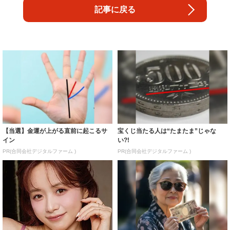
記事に戻る
【当選】金運が上がる直前に起こるサ
宝くじ当たる人は“たまたま”じゃな
イン
い?!
PR(合同会社デジタルファーム )
PR(合同会社デジタルファーム )