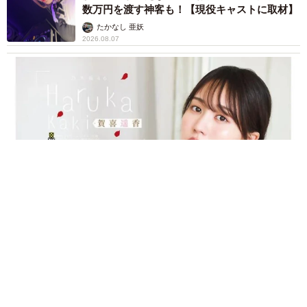
数万円を渡す神客も！【現役キャストに取材】
たかなし 亜妖
2026.08.07
乃木坂46賀喜遥香 5年ぶり週チャン表紙 巻頭グラビアでは
激レアなメガネルームウエア姿
まいどなニュースエンタメ部
2026.08.07
3児の母 43歳女優の肩見せコーデでファンざ