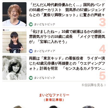
「だんだん時代劇俳優みたく…」国民的バンド
の55歳ボーカリスト 競馬界の57歳レジェンド
らとの「夏祭り満喫ショット」に驚きの声続々
まいどなトピック
「化けましたね～」10歳で綾瀬はるかの娘役→
雰囲気ガラリの18歳に成長 「メイクで雰囲気
が」「宝塚に入れそう」
まいどなメディア
両親は「東京キッド」の看板役者 ライダー演
じた42歳元俳優が再婚妻との「ウエディングフ
ォト」計画を明言 「センスあるカメラマン求
む」
まいどなトピック
６位以降を見る
まいどなファミリー
（新着記事順）