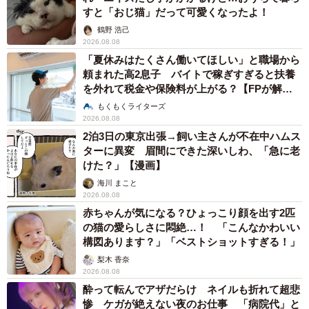
すと「おじ猫」だって可愛くなったよ！
鶴野 浩己
2026.08.08
「夏休みはたくさん働いてほしい」と職場から
頼まれた高2息子 バイトで稼ぎすぎると扶養
を外れて税金や保険料が上がる？【FPが解
説】
もくもくライターズ
2026.08.08
2泊3日の東京出張→飼い主さんが不在中ハムス
ターに異変 眉間にできた深いしわ、「急に老
けた？」【漫画】
海川 まこと
2026.08.08
赤ちゃんが気になる？ひょっこり顔を出す2匹
の猫の愛らしさに悶絶…！ 「こんなかわいい
構図あります？」「ベストショットすぎる！」
梨木 香奈
2026.08.08
酔って転んでアザだらけ ネイルも折れて超悲
惨 ケガが絶えない夜のお仕事 「病院代」と