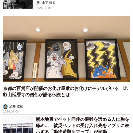
から】
山下 静香
2026.08.08
京都の百貨店が開催のお化け屋敷のお化けにモデルがいる 比
叡山延暦寺の僧侶が語る伝説とは
浅井 佳穂
2026.08.08
熊本地震でペット同伴の避難を諦める人に胸を
痛め… 被災ペットの受け入れ先をアプリに表
示する「動物避難所マップ」が始動