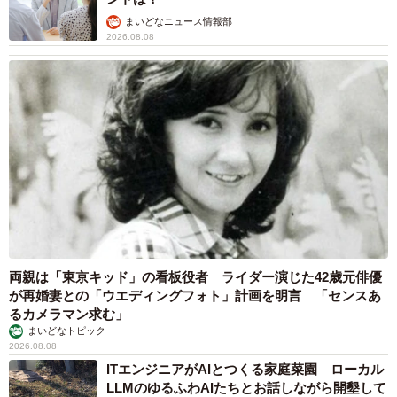
まいどなニュース情報部
2026.08.08
両親は「東京キッド」の看板役者 ライダー演じた42歳元俳優
が再婚妻との「ウエディングフォト」計画を明言 「センスあ
るカメラマン求む」
まいどなトピック
2026.08.08
ITエンジニアがAIとつくる家庭菜園 ローカル
LLMのゆるふわAIたちとお話しながら開墾して