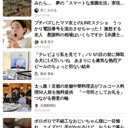
みたら… 夢の「スマートな菜園生活」実現な
るか
井二 かける
2026.08.08
プチバズしたママ友とのLINEスクショ うっ
かり電話番号を流出させちゃった！ 激怒する
友人 慰謝料の相場はいくらですか【弁護士が
解説】
長澤 芳子
2026.08.08
「テレビより私を見て？」パパの目の前に陣取
る犬に1.4万いいね あまりにも健気な熱烈ア
ピールのちょっと切ない結末
梨木 香奈
2026.08.08
太っ腹！京都の老舗中華料理店がフルコース料
理50人前を無料提供 「一市民としてお礼を」
つながる善意の輪
京都新聞社
2026.08.08
ボロボロで不細工なおじいちゃん猫に一目惚
れ エイズだし手がかかるけど…おうちで暮ら