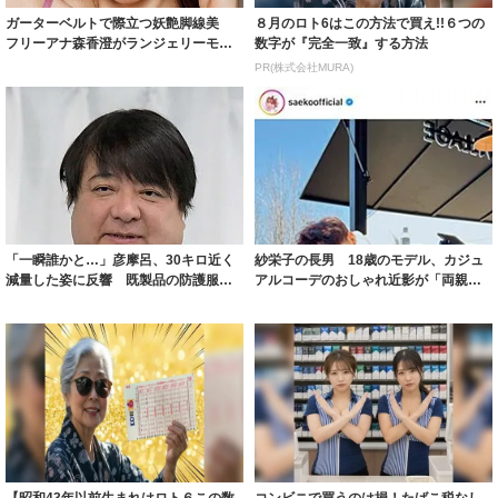
ガーターベルトで際立つ妖艶脚線美
８月のロト6はこの方法で買え!!６つの
フリーアナ森香澄がランジェリーモデ
数字が『完全一致』する方法
ルに ｢PE...
PR(株式会社MURA)
「一瞬誰かと…」彦摩呂、30キロ近く
紗栄子の長男 18歳のモデル、カジュ
減量した姿に反響 既製品の防護服が
アルコーデのおしゃれ近影が「両親の
着られると...
いいとこ取...