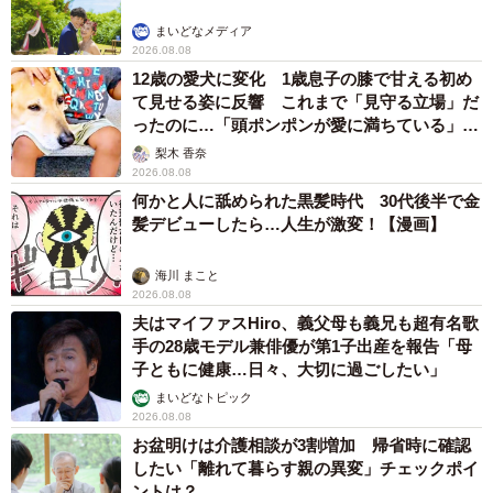
まいどなメディア
2026.08.08
12歳の愛犬に変化 1歳息子の膝で甘える初め
て見せる姿に反響 これまで「見守る立場」だ
ったのに…「頭ポンポンが愛に満ちている」
「尊…」
梨木 香奈
2026.08.08
何かと人に舐められた黒髪時代 30代後半で金
髪デビューしたら…人生が激変！【漫画】
海川 まこと
2026.08.08
夫はマイファスHiro、義父母も義兄も超有名歌
手の28歳モデル兼俳優が第1子出産を報告「母
子ともに健康…日々、大切に過ごしたい」
まいどなトピック
2026.08.08
お盆明けは介護相談が3割増加 帰省時に確認
したい「離れて暮らす親の異変」チェックポイ
ントは？