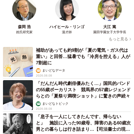
森岡 浩
ハイヒール・リンゴ
大江 篤
姓氏研究家
漫才師
園田学園女子大学学長
もっと見る
補助があっても約9割が「夏の電気・ガス代は
重い」と回答…猛暑でも「冷房を控える」人が
7割超に
まいどなデータ
2026.08.08
「だんだん時代劇俳優みたく…」国民的バンド
の55歳ボーカリスト 競馬界の57歳レジェンド
らとの「夏祭り満喫ショット」に驚きの声続々
まいどなトピック
2026.08.08
「息子を一人にしてきたんです、帰らない
と」 施設に入った90歳母、障害のある60歳次
男との暮らしは行き詰まり…【司法書士の現場