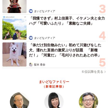
でした」と話す明星さん。
まいどなメディア
『映画泥棒』のCMにドキドキ
「我慢できず」村上佳菜子、イケメン夫と全力
ハグ「可愛いふたり」「素敵なご夫婦」
きっかけは、幼稚園か小学1年生の頃に連れて行ってもらっ
た映画館で流れていた『映画泥棒』のCMにドキドキしたこ
まいどなメディア
とだったそう。そういう制服やスーツを着こなすクールな
「体だけ別生物みたい」初めて川遊びをした
キャラクターを描きたかったものの、当時のスキルでは表
犬、濡れた直後の激変ぶりが話題 「新種
現できなかったのだとか。
だ！」「河童だ」「毛刈りされたあとの羊」
「比較的簡単に描けるかわいいキャラや絵柄に偏っていた
梨木 香奈
記憶があります。それでも描き続けるうちに少しずつスキ
６位以降を見る
ルを磨き、徐々に本来描きたかったものに近づくことがで
まいどなファミリー
きました」
（新着記事順）