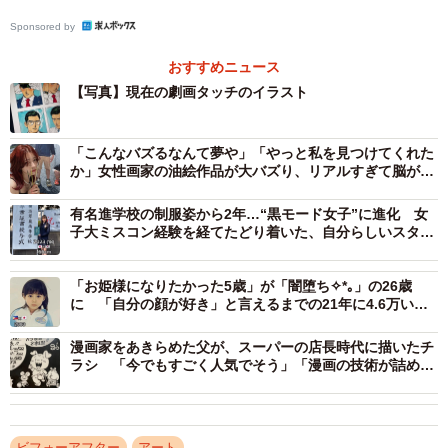
した塗りが特徴的な劇画タッチ。スーツ姿の男性が襟元を
軽くつまむしぐさなど、さりげないポーズから大人の雰囲
Sponsored by
気が漂います。同じ人物が描いたとは思えないほど、画面
おすすめニュース
全体の空気感が変わっているのが印象的です。
【写真】現在の劇画タッチのイラスト
2枚のイラストの間にあり長い年月を振り返ったとき、明星
「こんなバズるなんて夢や」「やっと私を見つけてくれた
さんは、「まさに『紆余曲折』という言葉が自分の絵の歩
か」女性画家の油絵作品が大バズり、リアルすぎて脳がバ
グる人続出
みを一番よく表している」と感じたのだといいます。
有名進学校の制服姿から2年…“黒モード女子”に進化 女
子大ミスコン経験を経てたどり着いた、自分らしいスタイ
部屋の片づけ中に見つけた昔のスケッチブック
ルに「えぐいて」「素敵ですね〜」
投稿のきっかけは、部屋の片づけ中に偶然見つけた昔のス
「お姫様になりたかった5歳」が「闇堕ち✧*｡」の26歳
に 「自分の顔が好き」と言えるまでの21年に4.6万いい
ケッチブックでした。
ねの大反響
漫画家をあきらめた父が、スーパーの店長時代に描いたチ
「ページをめくると、今とはまったくテイストの違う画風
ラシ 「今でもすごく人気でそう」「漫画の技術が詰め込
まれてる」反響に本人は…
が出てきて、それがとても面白いと感じました。せっかく
だから、成長の記録として当時の絵と現在の絵を並べて投
稿することにしました」と振り返ります。
ビフォーアフター
アート