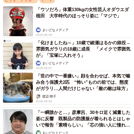
「ウソだろ」体重130kgの女性芸人オダウエダ
植田 大学時代のほっそり姿に「マジで」
まいどなメディア
2026.08.08
「化けましたね～」10歳で綾瀬はるかの娘役→
雰囲気ガラリの18歳に成長 「メイクで雰囲気
が」「宝塚に入れそう」
まいどなメディア
2026.08.07
「世の中で一番嫌い」顔を合わせば、本気で噛
み合う保護犬2匹 “怖い”ものの前では、態度
がガラリ…人間だけじゃない「敵の敵は味方」
渡辺 晴子
2026.08.04
「一瞬誰かと…」彦摩呂、30キロ近く減量した
姿に反響 既製品の防護服が着られるとはしゃ
いで報告「素晴らしい」「芯の強い人に憧れま
す」
まいどなトピック