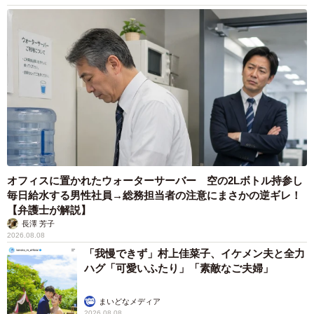
描き続けていくのだと思います」
最後に、今回の投稿への反響について尋ねました。
「大昔の絵をたくさんの方に見られるのは少し恥ずかしい
気持ちもありましたが、小3の頃のイラストを褒めてくださ
る方が多く、とても嬉しかったです。コメントを読んでい
て、当時どうしても理想的なキャラクターが描けずに悩ん
でいた自分、そして現在に至るまでの経緯や信念が報われ
たような感覚がありました」
オフィスに置かれたウォーターサーバー 空の2Lボトル持参し
毎日給水する男性社員→総務担当者の注意にまさかの逆ギレ！
【弁護士が解説】
長澤 芳子
2026.08.08
「我慢できず」村上佳菜子、イケメン夫と全力
ハグ「可愛いふたり」「素敵なご夫婦」
まいどなメディア
2026.08.08