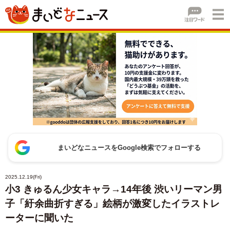
まいどなニュースをGoogle検索でフォローする
2025.12.19(Fri)
小3 きゅるん少女キャラ→14年後 渋いリーマン男
子「紆余曲折すぎる」絵柄が激変したイラストレ
ーターに聞いた