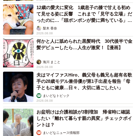
12歳の愛犬に変化 1歳息子の膝で甘える初め
て見せる姿に反響 これまで「見守る立場」だ
ったのに…「頭ポンポンが愛に満ちている」
「尊…」
梨木 香奈
2026.08.08
何かと人に舐められた黒髪時代 30代後半で金
髪デビューしたら…人生が激変！【漫画】
海川 まこと
2026.08.08
夫はマイファスHiro、義父母も義兄も超有名歌
手の28歳モデル兼俳優が第1子出産を報告「母
子ともに健康…日々、大切に過ごしたい」
まいどなトピック
2026.08.08
5/6
お盆明けは介護相談が3割増加 帰省時に確認
現在イラストレーターとして活躍している明星さん／明星
したい「離れて暮らす親の異変」チェックポイ
（@myojo_0120）さん提供
ントは？
まいどなニュース情報部