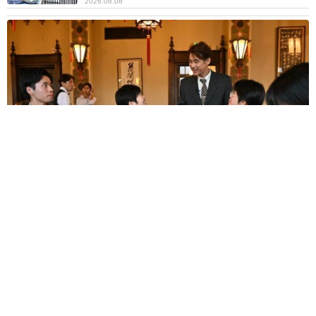
2026.08.08
太っ腹！京都の老舗中華料理店がフルコース料理50人前を無料
提供 「一市民としてお礼を」つながる善意の輪
京都新聞社
2026.08.08
ボロボロで不細工なおじいちゃん猫に一目惚
れ エイズだし手がかかるけど…おうちで暮ら
すと「おじ猫」だって可愛くなったよ！
鶴野 浩己