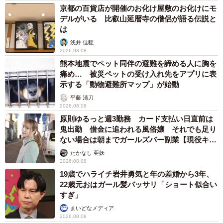
京都の百貨店が開催のお化け屋敷のお化けにモ
デルがいる 比叡山延暦寺の僧侶が語る伝説と
は
浅井 佳穂
2026.08.08
熊本地震でペット同伴の避難を諦める人に胸を
痛め… 被災ペットの受け入れ先をアプリに表
示する「動物避難所マップ」が始動
4/6
平藤 清刀
小3の頃の絵を現在の画風にしたもの／明星（@myojo_0120）さん提供
2026.08.08
原則ゆるっと週3勤務 カード支払い日直前は
子どもの頃からの夢が叶い、23歳の現在はイラストレータ
鬼出勤 借金に追われる風俗嬢 それでも足り
ない場合は朝までガールズバー副業【現役キャ
ーとして絵を仕事にしている明星さん。しかし、「根っこ
ストに取材】
たかなし 亜妖
の気持ちは何も変わっていません」と話します。
2026.08.08
19歳でハライチ岩井勇気と年の差婚から3年、
「絵を描くことは私にとって当たり前のことであり、生き
22歳元おはガール髪バッサリ「ショート似合い
すぎ」
ていくうえで必要不可欠。理想の表現を追い求めて悩むこ
まいどなメディア
とも、小3の頃と変わっていません。これからも悩みながら
2026.08.08