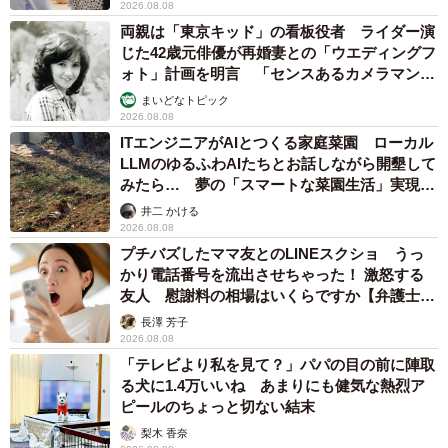
2026.08.08
両親は「東京キッド」の看板役者 ライダー演
じた42歳元俳優が再婚妻との「ウエディングフ
ォト」計画を明言 「センスあるカメラマン求
む」
まいどなトピック
2026.08.08
ITエンジニアがAIとつくる家庭菜園 ローカル
LLMのゆるふわAIたちとお話しながら開墾して
みたら… 夢の「スマートな菜園生活」実現な
るか
井二 かける
2026.08.08
プチバズしたママ友とのLINEスクショ うっ
かり電話番号を流出させちゃった！ 激怒する
友人 慰謝料の相場はいくらですか【弁護士が
解説】
長澤 芳子
2026.08.08
「テレビより私を見て？」パパの目の前に陣取
る犬に1.4万いいね あまりにも健気な熱烈ア
ピールのちょっと切ない結末
梨木 香奈