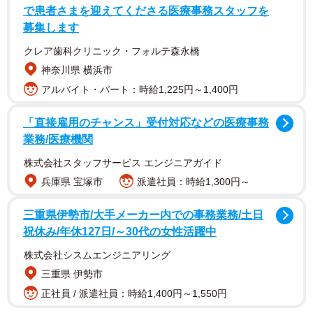
1/6
で患者さまを迎えてくださる医療事務スタッフを
募集します
現在の劇画タッチのイラスト／明星（@myojo_0120）さん提供
クレア歯科クリニック・フォルテ森永橋
神奈川県 横浜市
アルバイト・パート：時給1,225円～1,400円
「直接雇用のチャンス」受付対応などの医療事務
業務/医療機関
株式会社スタッフサービス エンジニアガイド
兵庫県 宝塚市
派遣社員：時給1,300円～
三重県伊勢市/大手メーカー内での事務業務/土日
祝休み/年休127日/～30代の女性活躍中
小3のころの絵は、丸い目が印象的な、王道の“かわいい
株式会社シスムエンジニアリング
三重県 伊勢市
系”アニメ風キャラクターでした。現在のイラストは、細い
正社員 / 派遣社員：時給1,400円～1,550円
線で描かれた鋭い目つきや、光と影のコントラストを強調