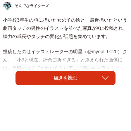
そんでなライターズ
小学校3年生の頃に描いた女の子の絵と、最近描いたという
劇画タッチの男性のイラストを並べた写真がXに投稿され、
絵力の成長やタッチの変化が話題を集めています。
投稿したのはイラストレーターの明星（@myojo_0120）さ
ん。「小3と現在。紆余曲折すぎる」と添えられた画像に
は、当時の丸くてかわいらしいアニメ調のキャラクター
と、現在のレトロな劇画タッチの人物画が並び、表示回数
続きを読む
は約346万回、10万件を超える「いいね」が寄せられまし
た。