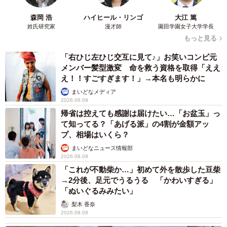
森岡 浩
ハイヒール・リンゴ
大江 篤
姓氏研究家
漫才師
園田学園女子大学学長
もっと見る
「右ひじ左ひじ交互に見て♪」お笑いコンビ元
メンバー髪型激変 命を救う資格を取得「ええ
え！！すごすぎます！」→本名も明らかに
まいどなメディア
2026.08.09
帰省は控えても感謝は届けたい…「お盆玉」っ
て知ってる？「あげる派」の4割が金額アッ
プ、相場はいくら？
まいどなニュース情報部
3/6
2026.08.09
「これが不動柴か…」初めて外を散歩した豆柴
本来描きたかったという制服やスーツを着こなすキャラクター／明星
→2分後、足元でうるうる 「かわいすぎる」
（@myojo_0120）さん提供
「ぬいぐるみみたい」
高校生の頃には、働く男性やスーツ、制服をテーマに既に
梨木 香奈
2026.08.09
絵を描き始めていたという明星さん。現在の画風の基礎に