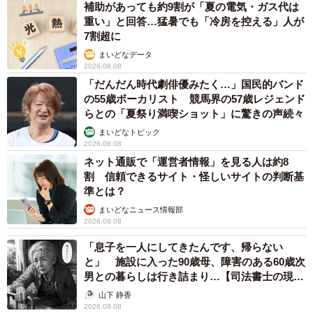
うと思ったことは一度もなく、これから先もないと思いま
補助があっても約9割が「夏の電気・ガス代は
重い」と回答…猛暑でも「冷房を控える」人が
す」
7割超に
まいどなデータ
2026.08.08
「だんだん時代劇俳優みたく…」国民的バンド
の55歳ボーカリスト 競馬界の57歳レジェンド
らとの「夏祭り満喫ショット」に驚きの声続々
まいどなトピック
2026.08.08
ネット通販で「運営者情報」を見る人は約8
割 信頼できるサイト・怪しいサイトの判断基
準とは？
まいどなニュース情報部
2026.08.08
「息子を一人にしてきたんです、帰らない
と」 施設に入った90歳母、障害のある60歳次
男との暮らしは行き詰まり…【司法書士の現場
から】
山下 静香
2026.08.08