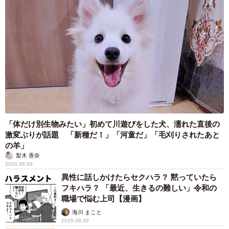
は、観察とデッサンの積み重ねがあります。
「物を観察する力を磨くために、特にデッサンには集中し
て取り組んできました。高校や大学などでも、静物だけで
なくスーツのシワや人体の構造を観察するための“スーツデ
ッサン”をよくしていました。そうした積み重ねが、現在の
画風の基盤となっていると思います」
イラストレーターとして絵を仕事に
「体だけ別生物みたい」初めて川遊びをした犬、濡れた直後の
理想の表現を目指して絵柄を試行錯誤する過程は、無我夢
激変ぶりが話題 「新種だ！」「河童だ」「毛刈りされたあと
の羊」
中になれて楽しかったと振り返る明星さん。美大卒の親の
梨木 香奈
影響もあり、物心ついた時から絵を描くことが生活の一部
2026.08.09
異性に話しかけたらセクハラ？ 黙っていたら
だったといいます。
フキハラ？ 「最近、生きるの難しい」令和の
職場で悩む上司【漫画】
「自分にとって絵はもう食事や睡眠と同じような感覚で
海川 まこと
す。絵で落ち込むことがあっても、描くこと自体をやめよ
2026.08.09