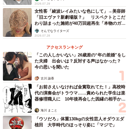
2026.07.29
女性客「綾波レイみたいな色にして」→美容師
「旧エヴァ？新劇場版？」 リスペクトとこだ
わり詰まった施術が40万回超再生「本物のガチ
勢」
そんでなライターズ
2026.07.28
2/6
アクセスランキング
小学校3年生の頃に描いた絵／明星（@myojo_0120）さん提供
「この人しかいない」26歳差の“年の差婚”をし
た夫婦 出会いは？反対する声はなかった？
小学生の頃は当時読んでいた漫画やアニメの影響を受けて
今の思いを聞いた
いたといいます。
古川 諭香
「当時は松井優征先生の『脳噛ネウロ』や『暗殺教室』が
「お前さえいなければ金賞取れてた！」高校時
代の演奏会がトラウマ……責められた学生は楽
大好きで、独特な世界観やキャラクターの魅せ方にすごく
器修理職人に 10年後再会した因縁の相手から
惹かれていました」
思わぬ申し出【漫画】
海川 まこと
一方で、「実は物心ついた頃から、制服やスーツを着たミ
「ウソだろ」体重130kgの女性芸人オダウエダ
植田 大学時代のほっそり姿に「マジで」
ステリアスで禁欲的な雰囲気を感じるキャラクターが好き