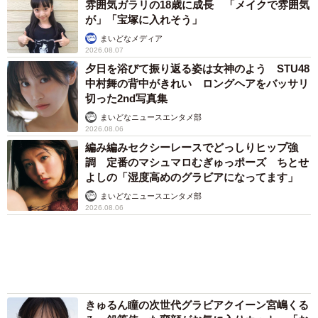
求めているのかもしれない」と、飽くなき探求心を語る那
物資…運搬トラックの車体デザインにためら
い 「痛いほど伝わる」「行動され立派」
須川さんの言葉に、瀬戸さんも驚きの表情を見せました。
まいどなトピック
栄光からの転落「どうにでもなれって…」五輪延
「そのままにしといてください」道路で動けな
期とスキャンダルの裏側を吐露
い猫を前に返された一言… 懸命に生きようと
した4日間 「命の重さはみんな同じ」保護団
続いて瀬戸さんも、自身の栄光と挫折について口を開きま
体代表の訴え
す。「2020年に金メダルを1個でも絶対獲るっていう勢い
渡辺 晴子
でやっていて、すごく調子がよかった。でもそこで、東京
72歳父、軽自動車で新潟から四国まで 65歳の
母と2人で3泊4日の旅 パーキングの休憩まで
オリンピックが延期になって…」と当時の絶頂期から一転
分刻み… 「大学生でも組まねえよ！」
した状況を回顧。「自分の気持ちがついていかなくて。ま
た1年間このコンディションをキープしとくキツさとかも
山岡 もと子
（あった）。あそこが一番自分のピークだと思っていたの
愛車は総走行距離17万キロのホンダレジェン
ド 「どなたか欲しい方が居たら」 大御所漫
で、自分の中で受け入れられなくて。結構『どうにでもな
才師が譲渡の意向
れ』みたいな感じになってしまって…」と、当時の壮絶な
葛藤を赤裸々に吐露しました。
まいどなトピック
83歳父が骨折で入院 ３カ月の病院生活があま