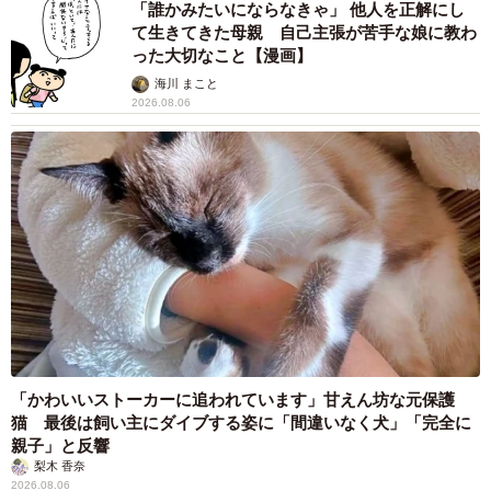
ますよ…」
中将 タカノリ
2026.08.06
1歳息子が腕を亜脱臼 「奥さん、専業主婦な
のに」と夫の後輩から一言 母は泣きながら対
応し必死だった 何年もたった今もたまに思い
出し…
山岡 もと子
2026.08.06
子どもの学校外の学習時間が11年で2割減少
「家庭学習0分層」が約半数に達する深刻な実
態と広がる学習格差
まいどなニュース情報部
2026.08.06