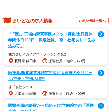
YouTubeを辞めた理由は…「生活じゃねえな」っ
て
激しい雨が降る中、山歩きへ向けておにぎりを握りながら
まいどなの求人情報
求人情報一覧へ
準備を進める3人。那須川さんから「東出さん、YouTube辞
めたんですか？」と問いかけます。
「日勤」工場内購買事務スタッフ募集/土日祝休/
年間休日130日「派遣社員」/寮・社宅あり「住み
込み可」
株式会社イカイアウトソーシング第2
長野県 飯田市
派遣社員：時給1,350円
医療事務/北海道札幌市中央区大通東のクリニッ
ク/主夫・主婦活躍中
株式会社ソラスト
北海道 札幌市
派遣社員：時給1,400円
医療事務/未経験から始める!大学病院での「医療