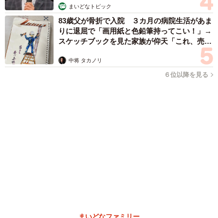
友人のマンション敷地内に度々車を停めていたら…注意の貼り
紙でナンバーをさらされました【弁護士が解説】
長澤 芳子
2026.08.07
【漫画】「高い家賃を払えるのに、まだ欲し
い？」高級レジデンスの七夕飾り、書かれた願
い事にびっくり 人の欲には終わりがないのか
松波 穂乃圭
2026.08.06
大河出演の39歳俳優 真夏の海で赤銅色の肉体
美を連投 「バッキバキだな」「ばり渋いで
す」
まいどなトピック
2026.08.06
「人生こそがバラエティー」 マレーシア移住
を報告した菊地亜美 子どもの教育考え「小学
校へ入学するこのタイミングで挑戦」
まいどなトピック