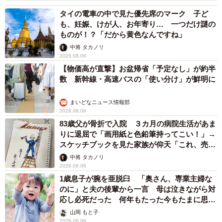
太田 浩子
2026.08.06
エジプトで自撮りしていたら、ガイドが「撮り
ますよ！」→ノリノリでポーズを取っていた
ら……スマホを返してもらえない 「日本人は
カモ代表かも」「私は6時間で3万円払った」
宮前 晶子
2026.08.06
「LINEのQRコードを添付して」社長をかたる
詐欺メール続々 社員を個人アカウントへ誘導
→最後は不正送金…求められる「だまされる前
提」の対策
井二 かける
2026.08.06
重みも歴史もズッシリ…出雲大社の日本最大級
「大しめ縄」が8年ぶり掛けかえ 伝統の「大
撚り合わせ」が28万回超再生「ほんとに圧巻」
まいどなニュース調査部
2026.08.06
「これ全部長野県」海外のような絶景ショット
に感動と反響「離れてからいいところだったん