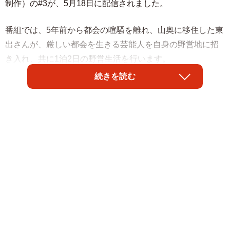
制作）の#3が、5月18日に配信されました。
番組では、5年前から都会の喧騒を離れ、山奥に移住した東
出さんが、厳しい都会を生きる芸能人を自身の野営地に招
き入れ、共に1泊2日の野営生活を行います。
続きを読む
野営地を目指し、険しい山道を数時間かけて登った先に広
がる絶景、そして野宿で夜を明かすリアルな野営生活の一
部始終を映し出し、大自然の中で、ゲストのメンタルデト
ックスを目指す「野営ヒューマンドキュメント」です。
番組#3のゲストには、競泳選手の瀬戸大也さん（32）と、
プロボクサーの那須川天心さん（27）が登場しました。番
組は放送後1週間、無料で視聴可能です。
https://abema.go.link/2h6tn