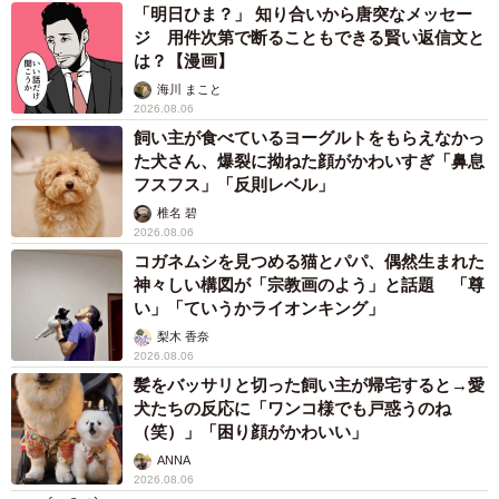
まいどなデータ
2026.08.06
自転車通行可の歩道 電動キックボードで走行
中、小学生とあわや衝突！ 「歩道走行は道交
法違反でしょ」と指摘されました【弁護士が解
説】
長澤 芳子
2026.08.06
タイの電車の中で見た優先席のマーク 子ど
も、妊娠、けが人、お年寄り… 一つだけ謎の
ものが！？「だから黄色なんですね」
中将 タカノリ
2026.08.06
【物価高が直撃】お盆帰省「予定なし」が約半
数 新幹線・高速バスの「使い分け」が鮮明に
まいどなニュース情報部
2026.08.06
83歳父が骨折で入院 ３カ月の病院生活があま
りに退屈で「画用紙と色鉛筆持ってこい！」→
スケッチブックを見た家族が仰天「これ、売れ