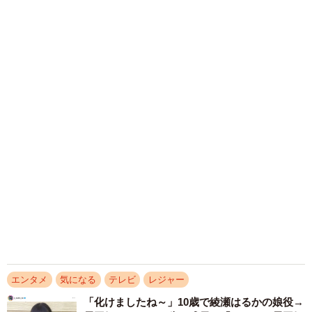
まいどなニュースエンタメ部
「地位とかいらない。人生は実験」トップアスリ
2026.08.06
編み編みセクシーレースでどっしりヒップ強
ート独自の哲学
調 定番のマシュマロむぎゅっポーズ ちとせ
夜になり、焚き火を囲んでの晩酌の時間が訪れると、会話
よしの「湿度高めのグラビアになってます」
はそれぞれの人生の歩みへと深まっていきます。
まいどなニュースエンタメ部
2026.08.06
東出さんから「今まで築いた地位みたいのが汚されるじゃ
きゅるん瞳の次世代グラビアクイーン宮嶋くる
み 鉛筆使った変顔がお気に入りカット 「お
ないけど…、そういう危険性があるな、みたいな恐怖はな
腹が出ないように…」とコメントもキュート
かったの？」という、キックボクシングからの転向につい
まいどなニュースエンタメ部
て問いかけます。それに対し、那須川さんは「あったんで
2026.08.06
すけど…。地位とかいらないんですよね」「人生“実験”だと
愛車は総走行距離17万キロのホンダレジェン
ド 「どなたか欲しい方が居たら」 大御所漫
思っているんですよ。テーマが“人生実験”なんで。やってみ
才師が譲渡の意向
なきゃ分かんないし、人間の可能性を、どこまでできるの
まいどなトピック
かっていうところに、すごく興味がある」と独自の哲学を
2026.08.06
披露。「ベルトを持っているから強い、みたいに思われる
アクセスランキング
のが嫌。自分がどこまでできるのかっていうのを、ずっと
「不謹慎でないかと」実力派歌手、熊本へ支援