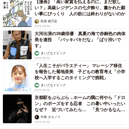
「かわいいストーカーに追われています」甘えん坊な元保護
猫 最後は飼い主にダイブする姿に「間違いなく犬」「完全に
親子」と反響
梨木 香奈
2026.08.06
がんと片目の失明、3時間おきの壮絶な介護を
乗り越えた猫 「叶わないかもしれない」と覚
悟した19歳の誕生日を迎えて感動
古川 諭香
2026.08.06
「カニにアジをあげると青くなる」ほんと
に！？ 「自然の染色技術が凄い」と話題に
その理由とは…？
竹中 友一（RinToris）
2026.08.06
誰も求めていない職場の「謎マナー」、「過剰
な挨拶」や「お土産配り」を抑えた1位は？
やめられない理由は「周りの目」