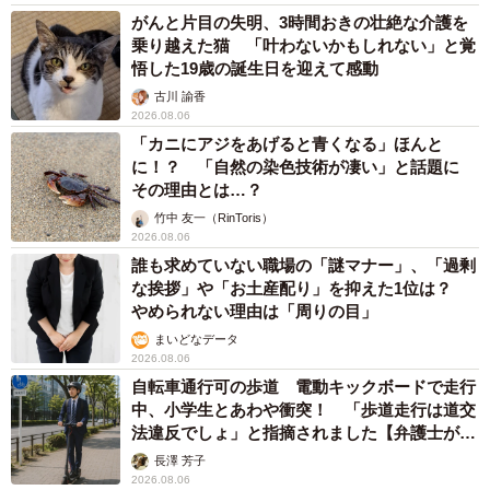
「事故物件」という言葉のイメージにとらわれていませんか？
不動産業者が語る「物件の可能性」を閉ざさないために必要な
こと
平藤 清刀
2026.08.06
東京・千代田区の中央線高架に心ない落書き
歴史ある昌平橋架道橋の被害に怒りの声 「何
も分かってないし、センスも古い」「罰則強化
して」
中将 タカノリ
2026.08.06
もしかすると「下山ダッシュ」 リニア中央新
幹線の長野県駅 在来線との乗り継ぎなし→な
ら走れば間に合うんじゃない？ 惜しい位置関
係が反響
中将 タカノリ
2026.08.06
「なんじゃこりゃ！」「ロボ？」大阪・梅田に
そびえる物体の正体は？ 昭和の遺産を調査し
てみた結果…