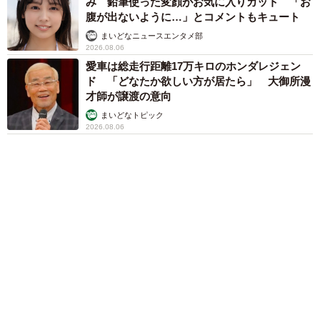
さらに、過去の騒動に関する東出さんからの問いかけに対
りに退屈で「画用紙と色鉛筆持ってこい！」→
スケッチブックを見た家族が仰天「これ、売れ
し「スキャンダルで反省することがたくさんありました」
ますよ…」
と語り、競技への影響についても「露骨に出ますね。結構
中将 タカノリ
お酒に逃げたりとかっていうのはすごく多かったです。も
６位以降を見る
う誰とも会いたくない」と、当時の苦悩を打ち明けまし
まいどなファミリー
た。
（新着記事順）
森岡 浩
ハイヒール・リンゴ
大江 篤
姓氏研究家
漫才師
園田学園女子大学学長
もっと見る
「国産マッチでもバズりたい」願いかなった！
老舗メーカーの投稿が4100万再生 他業種も
続々相乗りでミーム化へ発展
まいどなニュース調査部
2026.08.07