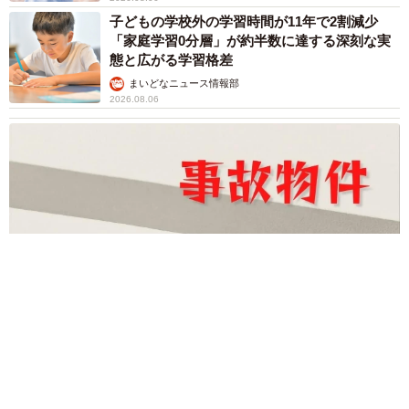
だって気づいた」
行橋 友
2026.08.06
「ミステリーの女王」と呼ばれた作家の娘は
「2時間サスペンスの女王」 聞いていたのと
違う血液型に「私は誰の子なの？」【徹子の部
屋】
まいどなニュース
2026.08.06
「わぁ…姐さん…」「永遠にお美しい」 大女
優岩下志麻さん、写真家のインスタに登場
まいどなメディア
2026.08.05