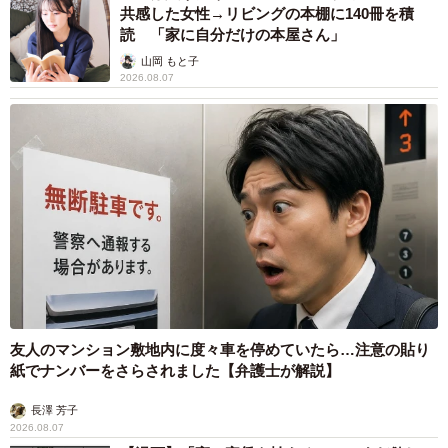
2026.08.06
髪をバッサリと切った飼い主が帰宅すると→愛
犬たちの反応に「ワンコ様でも戸惑うのね
（笑）」「困り顔がかわいい」
ANNA
2026.08.06
「誰かみたいにならなきゃ」 他人を正解にし
て生きてきた母親 自己主張が苦手な娘に教わ
った大切なこと【漫画】
海川 まこと
2026.08.06