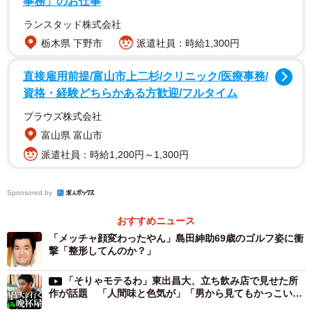
事務」のお仕事
東出さんは、「いま休止って言っているけど、再開の目処
ランスタッド株式会社
は特にない」と答えます。続けて「普通に生活（の動画）
栃木県 下野市
派遣社員：時給1,300円
だったんですけど、ここで飯作るのが定番になって。でも
生活って普通にラーメン食いに行く日もあれば回転寿司の
直接雇用前提/富山市上二杉/クリニック/医療事務/
日もあったのに、『飯（動画用）作んないと』みたいなの
資格・経験どちらかある方歓迎/フルタイム
が、生活じゃねえなと思って休みました」と、休止の真相
プラウズ株式会社
を明かしました。
富山県 富山市
派遣社員：時給1,200円～1,300円
さらに、「たぶん生活って暇つぶし」「お金があったらそ
のお金を使って暇をつぶすわけで。でも暇をつぶせないく
Sponsored by
らい忙しくなっちゃうと意味ないから。生きている実感を
失うから…」と語り、自身が大切にしている“生活”のあり方
おすすめニュース
「メッチャ顔変わったやん」島田紳助69歳のゴルフ姿に衝
についての価値観を告白しました。
撃「整形してんのか？」
「食べることは殺すこと」、それって本当は当た
「そりゃモテるわ」東出昌大、立ち飲み店で見せた所
作が話題 「人間味と色気が」「男から見てもかっこい
り前なんだけど…
い」「言葉遣いがきれい」