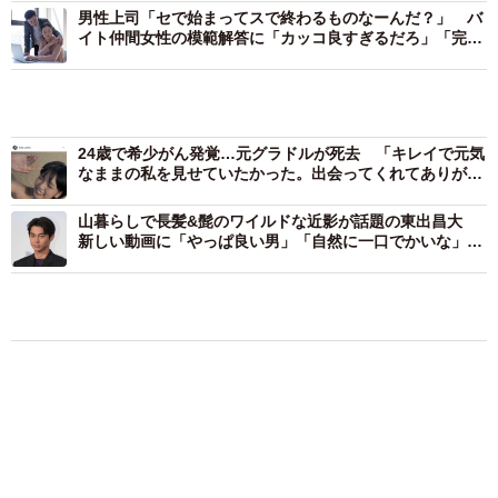
雨の山道を歩き進め、渓流釣りのポイントへ到着した一
男性上司「セで始まってスで終わるものなーんだ？」 バ
イト仲間女性の模範解答に「カッコ良すぎるだろ」「完璧
行。東出さんは「食べることは殺すことなので。それをセ
な返し！」
ットでやった方が、多分食べ物は美味しい」「それって本
24歳で希少がん発覚…元グラドルが死去 「キレイで元気
当は当たり前なんですけどね。いま当たり前があまりにも
なままの私を見せていたかった。出会ってくれてありがと
ないから…」と、日々の狩猟や自然との共生を通じて培っ
う」と大みそかに投稿
山暮らしで長髪&髭のワイルドな近影が話題の東出昌大
た独自の死生観を語ります。
新しい動画に「やっぱ良い男」「自然に一口でかいな」
「色気あって格好良くて…」
東出さんからイワナ釣りのレクチャーを受け、釣り針にミ
ミズを付ける那須川さんも「なんか無下にできないっすよ
エンタメ
気になる
テレビ
レジャー
ね。こうやってミミズをやるのも同じ命じゃないですか。
「化けましたね～」10歳で綾瀬はるかの娘役→
いろいろ考えさせられます」と真剣な眼差しに。その後、
雰囲気ガラリの18歳に成長 「メイクで雰囲気
見事イワナを釣り上げた那須川さんは「本当に自然に生き
が」「宝塚に入れそう」
ている魚を自分の手で…」「（山では）食べるものもない
まいどなメディア
2026.08.07
じゃないですか。だからそういう有難みを、当たり前じゃ
夕日を浴びて振り返る姿は女神のよう STU48
ないんだなってところを余計に感じられますよね」
中村舞の背中がきれい ロングヘアをバッサリ
と、“命”の重みと食への感謝を深く実感していました。
切った2nd写真集