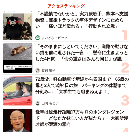
「即座に案内することが不可能です」レストラ
ンの入り口に大きな注意書き オートリザーブ
からの予約を拒否するお断りに賛同者続々
中将 タカノリ
2026.08.07
「本は買うだけでいい」京極夏彦さんの言葉に
共感した女性→リビングの本棚に140冊を積
読 「家に自分だけの本屋さん」
山岡 もと子
2026.08.07