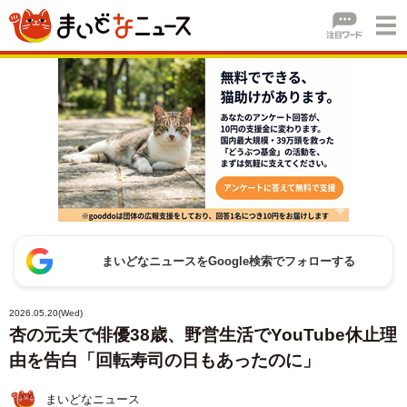
まいどなニュースをGoogle検索でフォローする
2026.05.20(Wed)
杏の元夫で俳優38歳、野営生活でYouTube休止理
由を告白「回転寿司の日もあったのに」
まいどなニュース