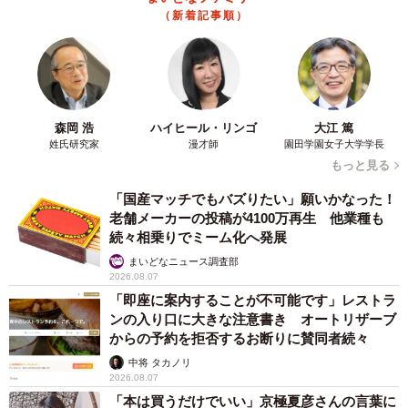
2026.08.06
京都駅をぶらぶら→ホームの隅に何やら「ドロ
ン」のポーズをする忍者 この暑い中いったい
なぜ？ 近づいてみたら… 「見つかるなんて
未熟」
中将 タカノリ
2026.08.06
「明日ひま？」 知り合いから唐突なメッセー
ジ 用件次第で断ることもできる賢い返信文と
は？【漫画】
海川 まこと
2026.08.06
飼い主が食べているヨーグルトをもらえなかっ
た犬さん、爆裂に拗ねた顔がかわいすぎ「鼻息
フスフス」「反則レベル」
椎名 碧
2026.08.06
コガネムシを見つめる猫とパパ、偶然生まれた
神々しい構図が「宗教画のよう」と話題 「尊
い」「ていうかライオンキング」
梨木 香奈