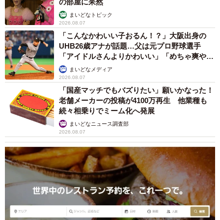
の部屋に呆然
まいどなトピック
2026.08.07
「こんなかわいい子おるん！？」大阪出身の
UHB26歳アナが話題…父は元プロ野球選手
「アイドルさんよりかわいい」「めちゃ爽や
か」
まいどなメディア
2026.08.07
「国産マッチでもバズりたい」願いかなった！
老舗メーカーの投稿が4100万再生 他業種も
続々相乗りでミーム化へ発展
まいどなニュース調査部
2026.08.07