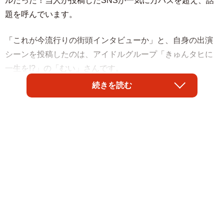
ルだった！当人が投稿したSNSが一気に万バズを超え、話
題を呼んでいます。
「これが今流行りの街頭インタビューか」と、自身の出演
シーンを投稿したのは、アイドルグループ「きゅんタヒに
一生を!?」の「むい」さんです。
続きを読む
千葉・市川市動植物園で5月17日、外国人がサル山に着ぐる
みで侵入。逮捕されたニュースを伝えるテレビ朝日系の報
道番組に約10秒、インパクト十分なビジュアルで登場した
のが「SNSで投稿を見た（20代）」むいさんでした。同園
のサル山には、オランウータンの着ぐるみを抱えて離さな
いニホンザルのパンチ君がいて、人気を集めています。
むいさんが自身の出演シーンをX（旧ツイッター）にアップ
すると、15000件を超える「いいね」が殺到。ユーザーか
らは