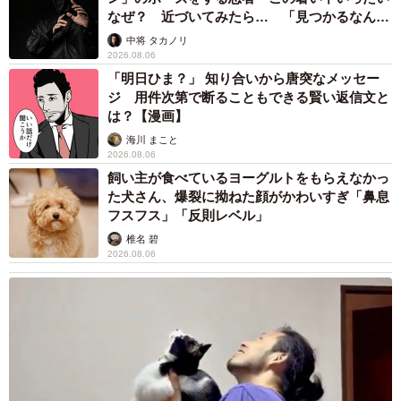
なぜ？ 近づいてみたら… 「見つかるなんて
未熟」
中将 タカノリ
2026.08.06
「明日ひま？」 知り合いから唐突なメッセー
ジ 用件次第で断ることもできる賢い返信文と
は？【漫画】
海川 まこと
2026.08.06
飼い主が食べているヨーグルトをもらえなかっ
た犬さん、爆裂に拗ねた顔がかわいすぎ「鼻息
フスフス」「反則レベル」
椎名 碧
2026.08.06