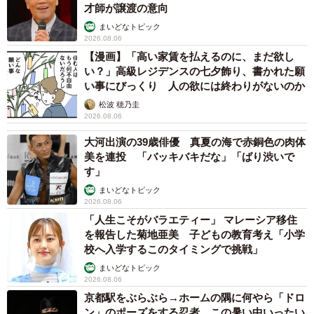
才師が譲渡の意向
まいどなトピック
2026.08.06
【漫画】「高い家賃を払えるのに、まだ欲し
い？」高級レジデンスの七夕飾り、書かれた願
い事にびっくり 人の欲には終わりがないのか
松波 穂乃圭
2026.08.06
大河出演の39歳俳優 真夏の海で赤銅色の肉体
美を連投 「バッキバキだな」「ばり渋いで
す」
まいどなトピック
2026.08.06
「人生こそがバラエティー」 マレーシア移住
を報告した菊地亜美 子どもの教育考え「小学
校へ入学するこのタイミングで挑戦」
まいどなトピック
2026.08.06
京都駅をぶらぶら→ホームの隅に何やら「ドロ
ン」のポーズをする忍者 この暑い中いったい