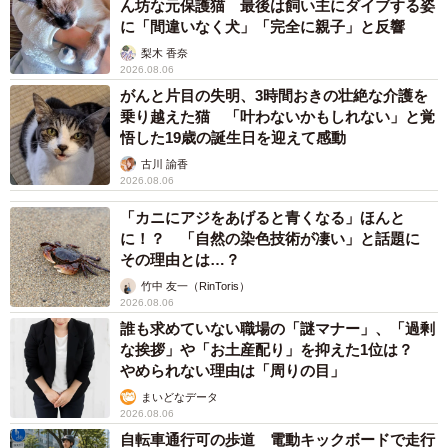
ん坊な元保護猫 最後は飼い主にダイブする姿
に「間違いなく犬」「完全に親子」と反響
梨木 香奈
2026.08.06
がんと片目の失明、3時間おきの壮絶な介護を
乗り越えた猫 「叶わないかもしれない」と覚
悟した19歳の誕生日を迎えて感動
古川 諭香
2026.08.06
「カニにアジをあげると青くなる」ほんと
に！？ 「自然の染色技術が凄い」と話題に
その理由とは…？
竹中 友一（RinToris）
2026.08.06
誰も求めていない職場の「謎マナー」、「過剰
な挨拶」や「お土産配り」を抑えた1位は？
やめられない理由は「周りの目」
まいどなデータ
2026.08.06
自転車通行可の歩道 電動キックボードで走行