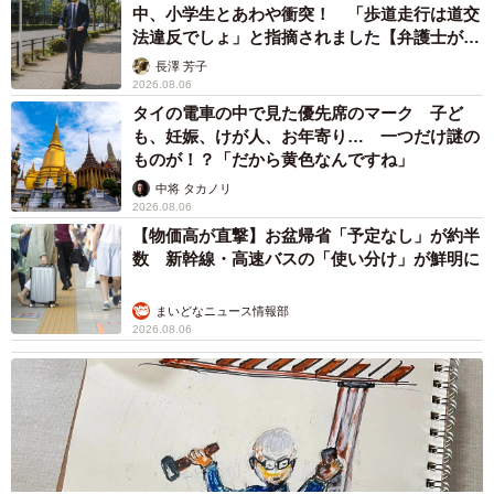
中、小学生とあわや衝突！ 「歩道走行は道交
法違反でしょ」と指摘されました【弁護士が解
説】
長澤 芳子
2026.08.06
タイの電車の中で見た優先席のマーク 子ど
も、妊娠、けが人、お年寄り… 一つだけ謎の
ものが！？「だから黄色なんですね」
中将 タカノリ
2026.08.06
【物価高が直撃】お盆帰省「予定なし」が約半
数 新幹線・高速バスの「使い分け」が鮮明に
まいどなニュース情報部
2026.08.06