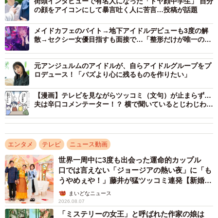
街頭インタビューで有名人になった「ドヤ顔中学生」 自分
の顔をアイコンにして暴言吐く人に苦言…投稿が話題
メイドカフェのバイト→地下アイドルデビューも3度の解
散→セクシー女優目指すも面接で…「整形だけが唯一の希
望」【元地下アイドルに取材】
元アンジュルムのアイドルが、自らアイドルグループをプ
ロデュース！「バズより心に残るものを作りたい」
【漫画】テレビを見ながらツッコミ（文句）が止まらず…
夫は辛口コメンテーター！？ 横で聞いているとじわじわ消
耗→気づけば自分も
エンタメ
テレビ
ニュース動画
世界一周中に3度も出会った運命的カップル
口では言えない「ジョージアの熱い夜」に「も
うやめぇや！」藤井が猛ツッコミ連発【新婚さ
ん】
まいどなニュース
2026.08.07
「ミステリーの女王」と呼ばれた作家の娘は