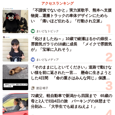
アクセスランキング
「不謹慎でないかと」実力派歌手、熊本へ支援
物資…運搬トラックの車体デザインにためら
い 「痛いほど伝わる」「行動され立派」
まいどなトピック
「化けましたね～」10歳で綾瀬はるかの娘役→
雰囲気ガラリの18歳に成長 「メイクで雰囲気
が」「宝塚に入れそう」
まいどなメディア
「そのままにしといてください」道路で動けな
い猫を前に返された一言… 懸命に生きようと
した4日間 「命の重さはみんな同じ」保護団
体代表の訴え
渡辺 晴子
72歳父、軽自動車で新潟から四国まで 65歳の
母と2人で3泊4日の旅 パーキングの休憩まで
分刻み… 「大学生でも組まねえよ！」