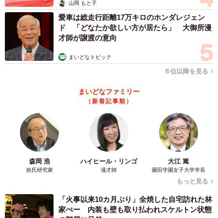
山岡 もと子
愛車は総走行距離17万キロのホンダレジェン
ド 「どなたか欲しい方が居たら」 大御所漫
才師が譲渡の意向
まいどなトピック
６位以降を見る
まいどなファミリー
（新着記事順）
森岡 浩
ハイヒール・リンゴ
大江 篤
姓氏研究家
漫才師
園田学園女子大学学長
もっと見る
「火事以来10カ月ぶり」全焼した自宅訪れた林
家ぺー 内装も壁も取り払われスケルトン状態