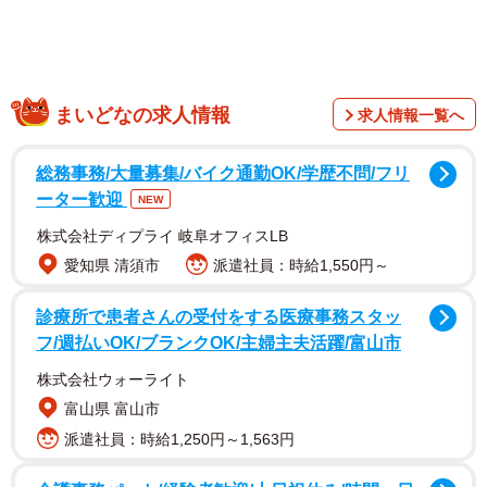
「ガチのヤツで草」
「全国デビューってやつか」
「有名人になっちゃったね」
まいどなの求人情報
求人情報一覧へ
「地上波でこのビジュ強すぎる」
「AI生成かと思ったらガチで側転」
総務事務/大量募集/バイク通勤OK/学歴不問/フリ
「オフでもビジュがよすぎるむいさんって」
ーター歓迎
NEW
株式会社ディプライ 岐阜オフィスLB
愛知県 清須市
派遣社員：時給1,550円～
診療所で患者さんの受付をする医療事務スタッ
フ/週払いOK/ブランクOK/主婦主夫活躍/富山市
株式会社ウォーライト
富山県 富山市
派遣社員：時給1,250円～1,563円