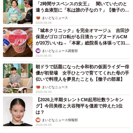
「2時間サスペンスの女王」 聞いていたのと
違う血液型に「私は誰の子なの？」【徹子の部
屋】
まいどなニュース
2026.08.06
「城本クリニック」を完全オマージュ 吉田沙
保里がゴロゴロ転がる日清カップヌードルCM
が20万いいね→「本家」総院長も体張って31万
いいね
まいどなニュース調査部
2026.08.05
朝ドラで話題になった令和初の仮面ライダー俳
優が初登場 女手ひとつで育ててくれた母の手
伝いで料理人を夢見たことも【徹子の部屋】
まいどなニュース
2026.08.05
【2026上半期タレントCM起用社数ランキン
グ】今田美桜と大谷翔平を僅差で抑えた1位
は？
まいどなニュース情報部
2026.08.05