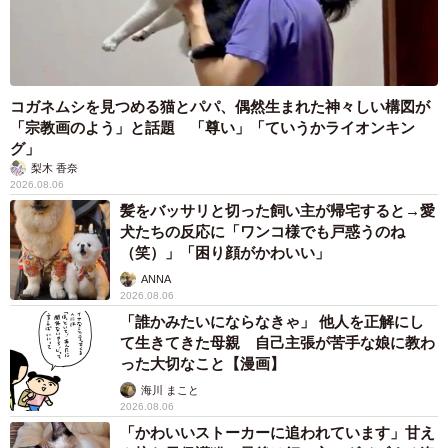
コガネムシを見つめる猫とパパ、偶然生まれた神々しい構図が
「宗教画のよう」と話題 「尊い」「ていうかライオンキン
グ」
梨木 香奈
2026.08.06
髪をバッサリと切った飼い主が帰宅すると→愛
犬たちの反応に「ワンコ様でも戸惑うのね
（笑）」「困り顔がかわいい」
ANNA
2026.08.06
「誰かみたいにならなきゃ」 他人を正解にし
て生きてきた母親 自己主張が苦手な娘に教わ
った大切なこと【漫画】
海川 まこと
2026.08.06
「かわいいストーカーに追われています」甘え