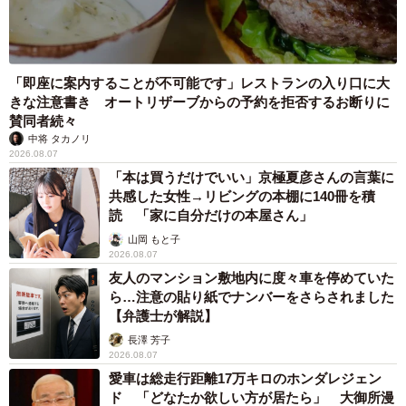
「即座に案内することが不可能です」レストランの入り口に大
きな注意書き オートリザーブからの予約を拒否するお断りに
賛同者続々
中将 タカノリ
2026.08.07
「本は買うだけでいい」京極夏彦さんの言葉に
共感した女性→リビングの本棚に140冊を積
読 「家に自分だけの本屋さん」
山岡 もと子
2026.08.07
友人のマンション敷地内に度々車を停めていた
ら…注意の貼り紙でナンバーをさらされました
【弁護士が解説】
長澤 芳子
2026.08.07
愛車は総走行距離17万キロのホンダレジェン
ド 「どなたか欲しい方が居たら」 大御所漫