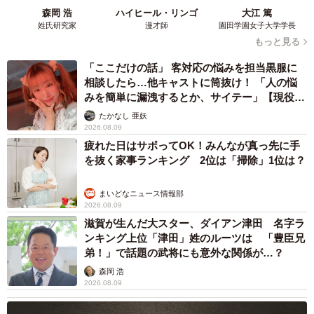
森岡 浩
ハイヒール・リンゴ
大江 篤
姓氏研究家
漫才師
園田学園女子大学学長
もっと見る
「ここだけの話」 客対応の悩みを担当黒服に
相談したら…他キャストに筒抜け！ 「人の悩
みを簡単に漏洩するとか、サイテー」【現役キ
ャストに取材】
たかなし 亜妖
2026.08.09
疲れた日はサボってOK！みんなが真っ先に手
を抜く家事ランキング 2位は「掃除」1位は？
まいどなニュース情報部
2026.08.09
滋賀が生んだ大スター、ダイアン津田 名字ラ
ンキング上位「津田」姓のルーツは 「豊臣兄
弟！」で話題の武将にも意外な関係が…？
森岡 浩
2026.08.09
5/16