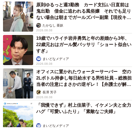
原則ゆるっと週3勤務 カード支払い日直前は
鬼出勤 借金に追われる風俗嬢 それでも足り
ない場合は朝までガールズバー副業【現役キャ
ストに取材】
たかなし 亜妖
2026.08.08
19歳でハライチ岩井勇気と年の差婚から3年、
22歳元おはガール髪バッサリ「ショート似合い
すぎ」
まいどなメディア
2026.08.08
オフィスに置かれたウォーターサーバー 空の
2Lボトル持参し毎日給水する男性社員→総務担
当者の注意にまさかの逆ギレ！【弁護士が解
説】
長澤 芳子
2026.08.08
「我慢できず」村上佳菜子、イケメン夫と全力
ハグ「可愛いふたり」「素敵なご夫婦」
まいどなメディア
2026.08.08