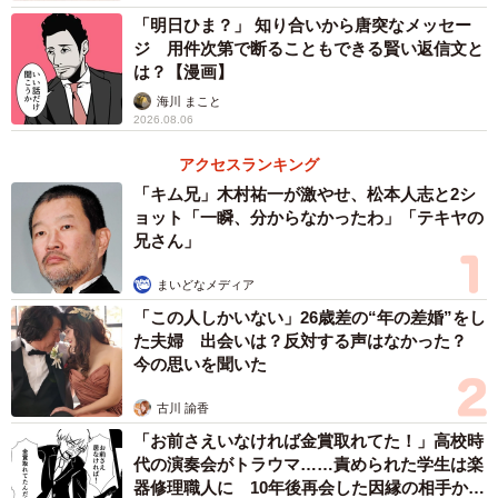
「明日ひま？」 知り合いから唐突なメッセー
ジ 用件次第で断ることもできる賢い返信文と
3/16
は？【漫画】
電話対応が素敵な枝豆さん（新月ゆきさん提供）
海川 まこと
2026.08.06
例えば「電話の声が遠いようです」と聞き返せばいいと頭
アクセスランキング
では分かっていても、彼女はそれすら怖いと感じていまし
「キム兄」木村祐一が激やせ、松本人志と2シ
た。そんな恐怖から自信を失った彼女は、これが原因で退
ョット「一瞬、分からなかったわ」「テキヤの
兄さん」
職届を提出します。
まいどなメディア
「この人しかいない」26歳差の“年の差婚”をし
た夫婦 出会いは？反対する声はなかった？
今の思いを聞いた
古川 諭香
「お前さえいなければ金賞取れてた！」高校時
代の演奏会がトラウマ……責められた学生は楽
器修理職人に 10年後再会した因縁の相手から