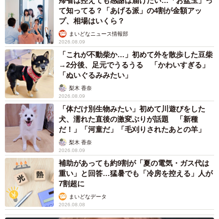
帰省は控えても感謝は届けたい…「お盆玉」っ
同作について、作者の新月ゆきさんに詳しく話を聞きまし
て知ってる？「あげる派」の4割が金額アッ
プ、相場はいくら？
た。
まいどなニュース情報部
2026.08.09
苦手を克服する第一歩は“できない自分”を受け入
「これが不動柴か…」初めて外を散歩した豆柴
れること
→2分後、足元でうるうる 「かわいすぎる」
「ぬいぐるみみたい」
ー電話応対への苦手意識という、多くの新社会人が共感し
梨木 香奈
やすいテーマを作品にしようと思ったきっかけを教えてく
2026.08.09
ださい。
「体だけ別生物みたい」初めて川遊びをした
犬、濡れた直後の激変ぶりが話題 「新種
だ！」「河童だ」「毛刈りされたあとの羊」
甥っ子が電話が苦手だと知りました。私自身の体験と克服
梨木 香奈
方法を伝えたいと思い、漫画にしました。
2026.08.09
補助があっても約9割が「夏の電気・ガス代は
ー会社の電話では聞き取れないのに、日常生活では問題な
重い」と回答…猛暑でも「冷房を控える」人が
7割超に
く会話できるという状況には、どのような心理的負担があ
まいどなデータ
ると思われますか？
2026.08.08