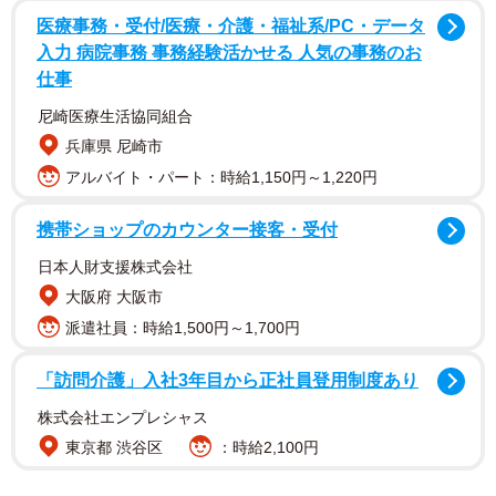
医療事務・受付/医療・介護・福祉系/PC・データ
入力 病院事務 事務経験活かせる 人気の事務のお
仕事
尼崎医療生活協同組合
兵庫県 尼崎市
物語の主人公・新月は、会社の電話対応に強い苦手意識を
アルバイト・パート：時給1,150円～1,220円
持っていました。電話が鳴るたびに「出たくない」と感じ
ながらも、仕事だからと勇気を出して受話器を取ります。
携帯ショップのカウンター接客・受付
しかし、相手の会社名や部署名がどうしても聞き取れませ
日本人財支援株式会社
ん。担当者からは「社名はきちんと確認してもらわないと
大阪府 大阪市
困る」と言われるものの、何度挑戦しても上手くいかない
派遣社員：時給1,500円～1,700円
のです。
「訪問介護」入社3年目から正社員登用制度あり
株式会社エンプレシャス
東京都 渋谷区
：時給2,100円