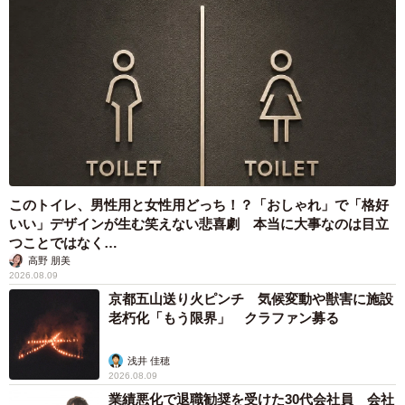
勇気を出して内容を聞き直すことに成功（新月ゆきさん提供）
さらに、電話対応のコツは“もう1度聞くこと”だと話しま
す。完璧に1度で聞き取ろうとするのではなく、必要であれ
ば丁寧に確認すればいいと語ったのです。加えて彼女は
「プロになりきること」も大切だといいます。机の上に鏡
を置き、笑顔で話すことで自然と気持ちが切り替わり、自
信を持って対応しやすくなるのだそうです。
このトイレ、男性用と女性用どっち！？「おしゃれ」で「格好
いい」デザインが生む笑えない悲喜劇 本当に大事なのは目立
つことではなく…
高野 朋美
2026.08.09
京都五山送り火ピンチ 気候変動や獣害に施設
老朽化「もう限界」 クラファン募る
浅井 佳穂
2026.08.09
業績悪化で退職勧奨を受けた30代会社員 会社