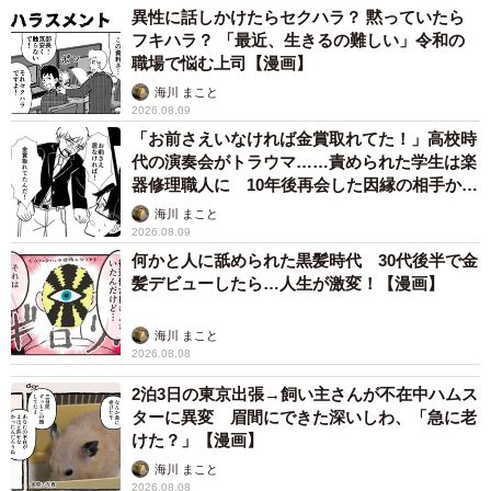
異性に話しかけたらセクハラ？ 黙っていたら
ることが自分にはできない状況が、新月をさらに追い詰め
フキハラ？ 「最近、生きるの難しい」令和の
ていきます。
職場で悩む上司【漫画】
海川 まこと
2026.08.09
「お前さえいなければ金賞取れてた！」高校時
代の演奏会がトラウマ……責められた学生は楽
器修理職人に 10年後再会した因縁の相手から
思わぬ申し出【漫画】
海川 まこと
2026.08.09
何かと人に舐められた黒髪時代 30代後半で金
髪デビューしたら…人生が激変！【漫画】
海川 まこと
2026.08.08
2泊3日の東京出張→飼い主さんが不在中ハムス
ターに異変 眉間にできた深いしわ、「急に老
けた？」【漫画】
海川 まこと
2026.08.08