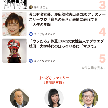
思わぬ申し出【漫画】
海川 まこと
母は有名女優、慶応幼稚舎出身CBCアナのノー
スリーブ姿「育ちの良さが表情に表れてる」
「天使の笑顔」
まいどなメディア
「ウソだろ」体重130kgの女性芸人オダウエダ
植田 大学時代のほっそり姿に「マジで」
4/16
まいどなメディア
コツはもう1度聞くこと（新月ゆきさん提供）
６位以降を見る
そんな作者に室長は、先輩社員・枝豆さんを紹介します。
まいどなファミリー
隣で電話応対を見学すると、枝豆さんの話し方は驚くほど
（新着記事順）
聞き取りやすく、落ち着いていました。そして彼女は、
「大切なのは、正しい情報を聞き取り、正しく伝えるこ
と」だと教えてくれます。