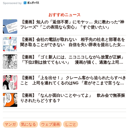
Sponsored by
おすすめニュース
【漫画】知人の「返信不要」にモヤッ… 夫に教わった“神
フレーズ”「この表現なら安心」「すぐ使いたい」
【漫画】会社の電話が取れない 相手先の社名と部署名を
聞き取ることができない 自信を失い辞表を提出した女性
社員（全編を読む）
【漫画】「ゴミ新人には、ニコニコしながら放置が正解」
「下位2割は捨ててもいい」 漫画が描く、過激な上司
の“指導論”にネット騒然
【漫画】「上を出せ！」 クレーム客から迫られたらすべき
こと 上司を連れてくるのはNG 「君がそこまで言うなら
2/16
いいよ」と一件落着させる魔法の心理術
【漫画】「なんか面白いことやってよ」 飲み会で無茶振
電話の声が聞き取りにくくて分からない（新月ゆきさん提供）
りされたらどうする？
難聴を疑ったこともありましたが健康診断では異常なく、
プライベートでは特に困ることもないのに、会社の電話に
マンガ
気になる
ウェブ漫画
しごと
なるとなぜか聞き取れないのでした。他の人が普通にでき