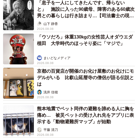
「息子を一人にしてきたんです、帰らない
電話対応だけでなく、初めてのことは慣れるまで時間がか
と」 施設に入った90歳母、障害のある60歳次
男との暮らしは行き詰まり…【司法書士の現場
かります。
から】
山下 静香
2026.08.08
それが当たり前です。その当たり前を受け入れることがで
「ウソだろ」体重130kgの女性芸人オダウエダ
きたら、少し楽になります。それでもまだ苦しいと思うよ
植田 大学時代のほっそり姿に「マジで」
うだったら、人に相談してみると良いと思います。今は、
AIに相談でしょうか。
まいどなメディア
2026.08.08
京都の百貨店が開催のお化け屋敷のお化けにモ
＜新月ゆきさん関連情報＞
デルがいる 比叡山延暦寺の僧侶が語る伝説と
▽X（旧Twitter）
は
https://x.com/Shingetsu_yuki
浅井 佳穂
2026.08.08
▽note
https://note.com/shingetsuyuki
熊本地震でペット同伴の避難を諦める人に胸を
痛め… 被災ペットの受け入れ先をアプリに表
▽ブログ『猫とくも膜下出血の絵日記』
示する「動物避難所マップ」が始動
https://shingetsuyuki.com/
平藤 清刀
2026.08.08