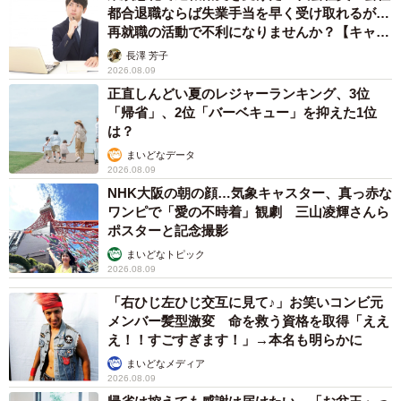
都合退職ならば失業手当を早く受け取れるが…
再就職の活動で不利になりませんか？【キャリ
アカウンセラーが解説】
長澤 芳子
2026.08.09
正直しんどい夏のレジャーランキング、3位
「帰省」、2位「バーベキュー」を抑えた1位
は？
まいどなデータ
6/16
2026.08.09
NHK大阪の朝の顔…気象キャスター、真っ赤な
やっと笑顔で電話を繋げられた（新月ゆきさん提供）
ワンピで「愛の不時着」観劇 三山凌輝さんら
ポスターと記念撮影
新月はさっそく、そのアドバイスを実践してみることに。
まいどなトピック
2026.08.09
最初は会社名を聞き取れなかったものの、「お電話が少々
遠いようです。もう1度会社名とお名前をお願いできますで
「右ひじ左ひじ交互に見て♪」お笑いコンビ元
メンバー髪型激変 命を救う資格を取得「ええ
しょうか」と落ち着いて聞き返すことに成功します。結果
え！！すごすぎます！」→本名も明らかに
として正確な情報を聞き取り、引き継いだ社員から「あり
まいどなメディア
がとう」と感謝されるのでした。
2026.08.09