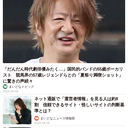
仕事をする責任もあると思います。会社と日常では、電話
を取る事前情報の違いもあると思います。
ー自分で調べた対処法では「聞き返すこと」が大切だと分
かっていても実践できなかった一方で、新月さんに言われ
た際には聞き返すことができていました。主人公にはどの
ような心境の変化があったのでしょうか？
ネット情報で調べたものの、ほかにも方法があるのではな
「だんだん時代劇俳優みたく…」国民的バンドの55歳ボーカリ
いかな？と少し期待もありました。しかし、先輩からのア
スト 競馬界の57歳レジェンドらとの「夏祭り満喫ショット」
ドバイスで「聞き返すこと」が大切だと知り、「これしか
に驚きの声続々
まいどなトピック
ないんだ！」と受け入れることができました。人とのコミ
2026.08.08
ュニケーションによる影響力は大きいです。
ネット通販で「運営者情報」を見る人は約8
割 信頼できるサイト・怪しいサイトの判断基
準とは？
ー“できないこと”を克服するうえで、一番大切なことは何だ
まいどなニュース情報部
と感じていますか？
2026.08.08