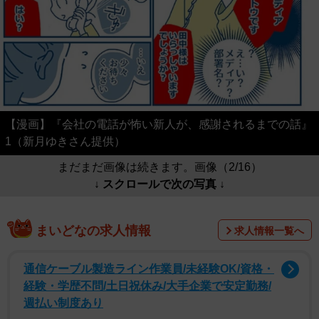
【漫画】『会社の電話が怖い新人が、感謝されるまでの話』
1（新月ゆきさん提供）
まだまだ画像は続きます。画像（2/16）
↓ スクロールで次の写真 ↓
まいどなの求人情報
求人情報一覧へ
通信ケーブル製造ライン作業員/未経験OK/資格・
経験・学歴不問/土日祝休み/大手企業で安定勤務/
週払い制度あり