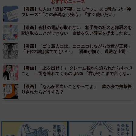
おすすめニュース
【漫画】知人の「返信不要」にモヤッ… 夫に教わった“神
フレーズ”「この表現なら安心」「すぐ使いたい」
【漫画】会社の電話が取れない 相手先の社名と部署名を
聞き取ることができない 自信を失い辞表を提出した女性
社員（全編を読む）
【漫画】「ゴミ新人には、ニコニコしながら放置が正解」
「下位2割は捨ててもいい」 漫画が描く、過激な上司
の“指導論”にネット騒然
【漫画】「上を出せ！」 クレーム客から迫られたらすべき
こと 上司を連れてくるのはNG 「君がそこまで言うなら
いいよ」と一件落着させる魔法の心理術
【漫画】「なんか面白いことやってよ」 飲み会で無茶振
りされたらどうする？