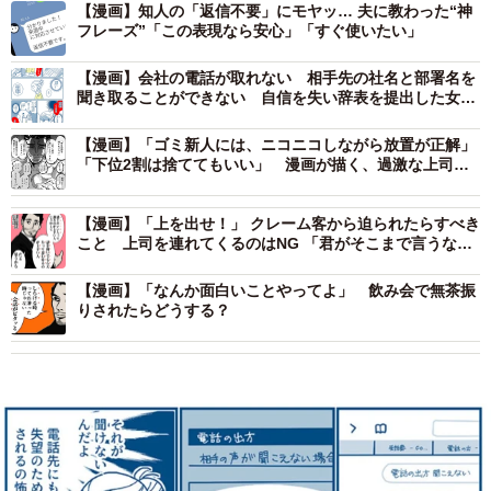
【漫画】知人の「返信不要」にモヤッ… 夫に教わった“神
フレーズ”「この表現なら安心」「すぐ使いたい」
【漫画】会社の電話が取れない 相手先の社名と部署名を
聞き取ることができない 自信を失い辞表を提出した女性
社員（全編を読む）
【漫画】「ゴミ新人には、ニコニコしながら放置が正解」
「下位2割は捨ててもいい」 漫画が描く、過激な上司
の“指導論”にネット騒然
【漫画】「上を出せ！」 クレーム客から迫られたらすべき
こと 上司を連れてくるのはNG 「君がそこまで言うなら
いいよ」と一件落着させる魔法の心理術
【漫画】「なんか面白いことやってよ」 飲み会で無茶振
りされたらどうする？