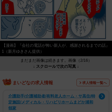
【漫画】『会社の電話が怖い新人が、感謝されるまでの話』
1（新月ゆきさん提供）
まだまだ画像は続きます。画像（2/16）
↓ スクロールで次の写真 ↓
まいどなの求人情報
求人情報一覧へ
介護助手/介護補助者/有料老人ホーム・サ高住/特
定施設/メディカル・リハビリホームまどか浦和
領家