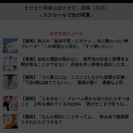
まだまだ画像は続きます。画像（3/16）
↓ スクロールで次の写真 ↓
おすすめニュース
【漫画】知人の「返信不要」にモヤッ… 夫に教わった“神
フレーズ”「この表現なら安心」「すぐ使いたい」
【漫画】会社の電話が取れない 相手先の社名と部署名を
聞き取ることができない 自信を失い辞表を提出した女性
社員（全編を読む）
【漫画】「ゴミ新人には、ニコニコしながら放置が正解」
「下位2割は捨ててもいい」 漫画が描く、過激な上司
の“指導論”にネット騒然
【漫画】「上を出せ！」 クレーム客から迫られたらすべき
こと 上司を連れてくるのはNG 「君がそこまで言うなら
いいよ」と一件落着させる魔法の心理術
【漫画】「なんか面白いことやってよ」 飲み会で無茶振
りされたらどうする？