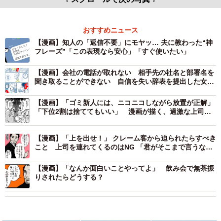
おすすめニュース
【漫画】知人の「返信不要」にモヤッ… 夫に教わった“神
フレーズ”「この表現なら安心」「すぐ使いたい」
【漫画】会社の電話が取れない 相手先の社名と部署名を
聞き取ることができない 自信を失い辞表を提出した女性
社員（全編を読む）
【漫画】「ゴミ新人には、ニコニコしながら放置が正解」
「下位2割は捨ててもいい」 漫画が描く、過激な上司
の“指導論”にネット騒然
【漫画】「上を出せ！」 クレーム客から迫られたらすべき
こと 上司を連れてくるのはNG 「君がそこまで言うなら
いいよ」と一件落着させる魔法の心理術
【漫画】「なんか面白いことやってよ」 飲み会で無茶振
りされたらどうする？