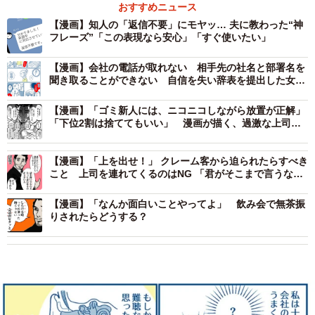
おすすめニュース
【漫画】知人の「返信不要」にモヤッ… 夫に教わった“神
フレーズ”「この表現なら安心」「すぐ使いたい」
【漫画】会社の電話が取れない 相手先の社名と部署名を
聞き取ることができない 自信を失い辞表を提出した女性
社員（全編を読む）
【漫画】「ゴミ新人には、ニコニコしながら放置が正解」
「下位2割は捨ててもいい」 漫画が描く、過激な上司
の“指導論”にネット騒然
【漫画】「上を出せ！」 クレーム客から迫られたらすべき
こと 上司を連れてくるのはNG 「君がそこまで言うなら
いいよ」と一件落着させる魔法の心理術
【漫画】「なんか面白いことやってよ」 飲み会で無茶振
りされたらどうする？