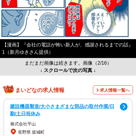
【漫画】『会社の電話が怖い新人が、感謝されるまでの話』
1（新月ゆきさん提供）
まだまだ画像は続きます。画像（2/16）
↓ スクロールで次の写真 ↓
まいどなの求人情報
求人情報一覧へ
建設機器製造/大小さまざまな部品の取付作業/日
勤/土日祝休み
株式会社平山
長野県 坂城町