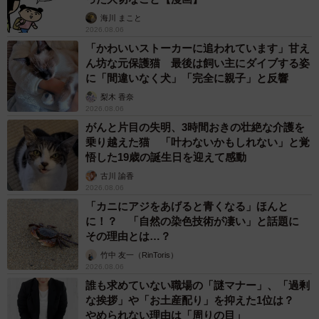
海川 まこと
2026.08.06
「かわいいストーカーに追われています」甘え
ん坊な元保護猫 最後は飼い主にダイブする姿
に「間違いなく犬」「完全に親子」と反響
梨木 香奈
2026.08.06
がんと片目の失明、3時間おきの壮絶な介護を
乗り越えた猫 「叶わないかもしれない」と覚
悟した19歳の誕生日を迎えて感動
古川 諭香
2026.08.06
「カニにアジをあげると青くなる」ほんと
に！？ 「自然の染色技術が凄い」と話題に
その理由とは…？
竹中 友一（RinToris）
2026.08.06
誰も求めていない職場の「謎マナー」、「過剰
な挨拶」や「お土産配り」を抑えた1位は？
やめられない理由は「周りの目」