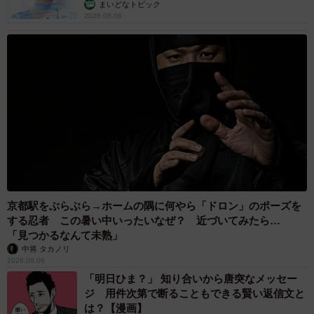
まいどなトピック
2026.08.06
京都駅をぶらぶら→ホームの隅に何やら「ドロン」のポーズを
する忍者 この暑い中いったいなぜ？ 近づいてみたら…
「見つかるなんて未熟」
中将 タカノリ
2026.08.06
「明日ひま？」 知り合いから唐突なメッセー
ジ 用件次第で断ることもできる賢い返信文と
は？【漫画】