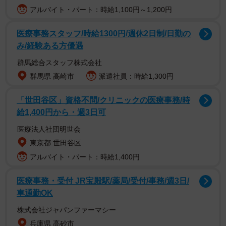
アルバイト・パート：時給1,100円～1,200円
医療事務スタッフ/時給1300円/週休2日制/日勤の
み/経験ある方優遇
群馬総合スタッフ株式会社
群馬県 高崎市
派遣社員：時給1,300円
「世田谷区」資格不問/クリニックの医療事務/時
給1,400円から・週3日可
山崎さんが活動休止中、毛利蘭役は声優の岡村明美さん
医療法人社団明世会
が代役を務めていました。公式サイトは今後について、
東京都 世田谷区
「山崎和佳奈さんが大切に育ててこられたキャラクターへ
アルバイト・パート：時給1,400円
の敬意を胸に、岡村明美さんに引き続き務めていただきま
す」と報告。「山崎和佳奈さんが作品に刻んでくださった
医療事務・受付 JR宝殿駅/薬局/受付/事務/週3日/
功績と想いを、製作スタッフ一同、大切に受け継ぎ歩んで
車通勤OK
まいります」としました。
株式会社ジャパンファーマシー
兵庫県 高砂市