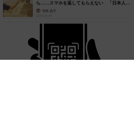
ら……スマホを返してもらえない 「日本人は
カモ代表かも」「私は6時間で3万円払った」
宮前 晶子
2026.08.06
「LINEのQRコードを添付して」社長をかたる詐欺メール
続々 社員を個人アカウントへ誘導→最後は不正送金…求めら
れる「だまされる前提」の対策
井二 かける
2026.08.06
重みも歴史もズッシリ…出雲大社の日本最大級