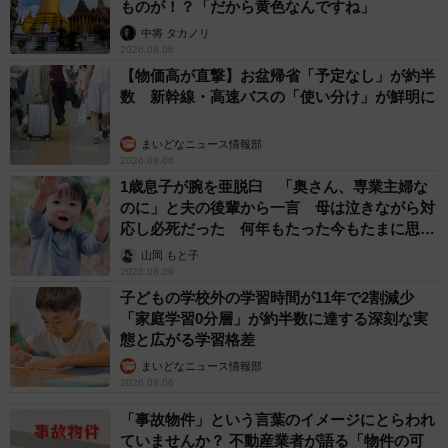
ものが！？「だから黄色なんですね」
中将 タカノリ
2026.08.06
【物価高が直撃】お盆帰省「予定なし」が約半
数 新幹線・高速バスの「使い分け」が鮮明に
まいどなニュース情報部
2026.08.06
1歳息子が腕を亜脱臼 「奥さん、専業主婦な
のに」と夫の後輩から一言 母は泣きながら対
応し必死だった 何年もたった今もたまに思い
出し…
山岡 もと子
2026.08.06
子どもの学校外の学習時間が11年で2割減少
「家庭学習0分層」が約半数に達する深刻な実
態と広がる学習格差
まいどなニュース情報部
2026.08.06
「事故物件」という言葉のイメージにとらわれ
ていませんか？ 不動産業者が語る「物件の可