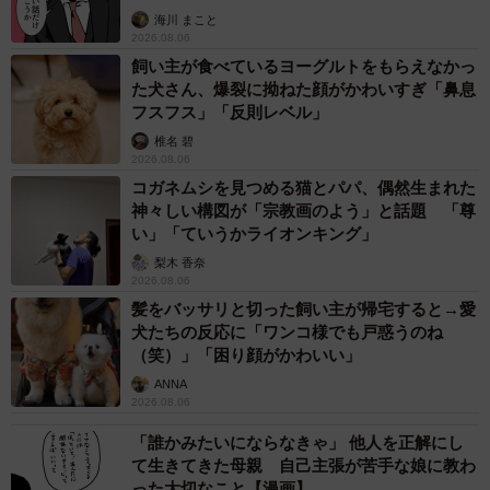
海川 まこと
2026.08.06
飼い主が食べているヨーグルトをもらえなかっ
た犬さん、爆裂に拗ねた顔がかわいすぎ「鼻息
フスフス」「反則レベル」
椎名 碧
2026.08.06
コガネムシを見つめる猫とパパ、偶然生まれた
神々しい構図が「宗教画のよう」と話題 「尊
い」「ていうかライオンキング」
梨木 香奈
2026.08.06
髪をバッサリと切った飼い主が帰宅すると→愛
犬たちの反応に「ワンコ様でも戸惑うのね
（笑）」「困り顔がかわいい」
ANNA
2026.08.06
「誰かみたいにならなきゃ」 他人を正解にし
て生きてきた母親 自己主張が苦手な娘に教わ
った大切なこと【漫画】