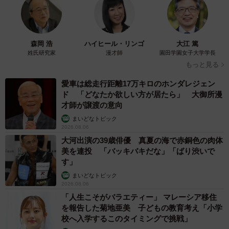
森岡 浩
ハイヒール・リンゴ
大江 篤
姓氏研究家
漫才師
園田学園女子大学学長
もっと見る
愛車は総走行距離17万キロのホンダレジェン
ド 「どなたか欲しい方が居たら」 大御所漫
才師が譲渡の意向
まいどなトピック
2026.08.06
大河出演の39歳俳優 真夏の海で赤銅色の肉体
美を連投 「バッキバキだな」「ばり渋いで
す」
まいどなトピック
2026.08.06
「人生こそがバラエティー」 マレーシア移住
を報告した菊地亜美 子どもの教育考え「小学
校へ入学するこのタイミングで挑戦」