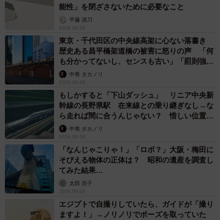
能性」を閉ざさないために必要なこと
平藤 清刀
2026.08.06
東京・千代田区の中央線高架に心ない落書き
歴史ある昌平橋架道橋の被害に怒りの声 「何
も分かってないし、センスも古い」「罰則強化
して」
中将 タカノリ
2026.08.06
もしかすると「下山ダッシュ」 リニア中央新
幹線の長野県駅 在来線との乗り継ぎなし→な
ら走れば間に合うんじゃない？ 惜しい位置関
係が反響
中将 タカノリ
2026.08.06
「なんじゃこりゃ！」「ロボ？」大阪・梅田に
そびえる物体の正体は？ 昭和の遺産を調査し
てみた結果…
太田 浩子
2026.08.06
エジプトで自撮りしていたら、ガイドが「撮り
ますよ！」→ノリノリでポーズを取っていた