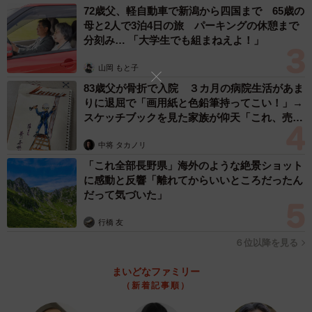
72歳父、軽自動車で新潟から四国まで 65歳の
母と2人で3泊4日の旅 パーキングの休憩まで
分刻み… 「大学生でも組まねえよ！」
山岡 もと子
83歳父が骨折で入院 ３カ月の病院生活があま
りに退屈で「画用紙と色鉛筆持ってこい！」→
スケッチブックを見た家族が仰天「これ、売れ
ますよ…」
中将 タカノリ
「これ全部長野県」海外のような絶景ショット
に感動と反響「離れてからいいところだったん
だって気づいた」
行橋 友
６位以降を見る
まいどなファミリー
（新着記事順）