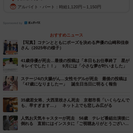
山崎さんの訃報はインターネット上でも拡散し、所属事
アルバイト・パート：時給1,120円～1,150円
務所や作品の公式サイトは一時、つながりにくい状態に。
ファンの間では「まさか蘭姉ちゃん」「ウソだ…」「ショ
Sponsored by
ックで言葉が見つからない」「あまりにも突然すぎる」
「涙が止まらない」などの声が相次いでいます。
おすすめニュース
【写真】コナンとともにポーズを決める声優の山崎和佳奈
さん（2025年の様子）
41歳俳優が死去…最後の投稿は「本日もお仕事終了 星が
キレイでした！！」 9月には「小さな夢が叶いました」
ステージ4の大腸がん…女性モデルが死去 最後の投稿は
「47歳になりましたー」 誕生日当日に明るく報告
35歳若女将、大西里枝さん死去 京都市長「いくらなんで
も、早すぎます…」 ネット上でも悲しみ広がる
人気お天気キャスターが死去 56歳 テレビ番組出演後に
倒れる 直前にはインスタに「ご視聴ありがとうございま
した」