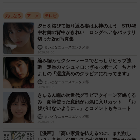
気になる
アニメ
テレビ
夕日を浴びて振り返る姿は女神のよう STU48
中村舞の背中がきれい ロングヘアをバッサリ
切った2nd写真集
まいどなニュースエンタメ部
2026.08.06
編み編みセクシーレースでどっしりヒップ強
調 定番のマシュマロむぎゅっポーズ ちとせ
よしの「湿度高めのグラビアになってます」
まいどなニュースエンタメ部
2026.08.06
きゅるん瞳の次世代グラビアクイーン宮嶋くる
み 鉛筆使った変顔がお気に入りカット 「お
腹が出ないように…」とコメントもキュート
まいどなニュースエンタメ部
2026.08.06
【漫画】「高い家賃を払えるのに、まだ欲し
い？」高級レジデンスの七夕飾り、書かれた願