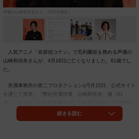
声優の山崎和佳奈さん（2021年撮影）
人気アニメ「名探偵コナン」で毛利蘭役を務める声優の
山崎和佳奈さんが、4月18日に亡くなりました。61歳でし
た。
所属事務所の青二プロダクションが5月15日、公式サイト
を通じて発表。「弊社所属俳優 山崎和佳奈 儀（61
歳） かねてより病気療養中でしたが薬石効なく2026年4
月18日永眠いたしました ここに生前賜りましたご厚誼を
続きを読む
深謝し謹んでご通知申し上げます」と伝えました。山崎さ
んは今年2月、体調不良のため当面の活動を休止すると公表
していました。