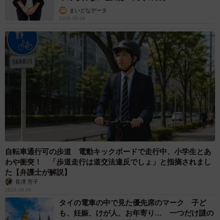
まいどなデータ
2026.08.06
自転車通行可の歩道 電動キックボードで走行中、小学生とあ
わや衝突！ 「歩道走行は道交法違反でしょ」と指摘されまし
た【弁護士が解説】
長澤 芳子
2026.08.06
タイの電車の中で見た優先席のマーク 子ど
も、妊娠、けが人、お年寄り… 一つだけ謎の