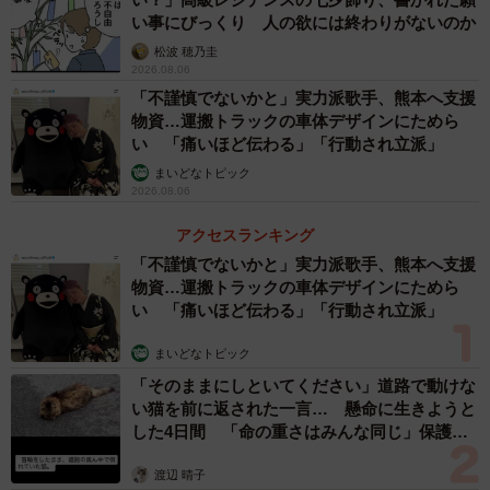
い事にびっくり 人の欲には終わりがないのか
松波 穂乃圭
2026.08.06
「不謹慎でないかと」実力派歌手、熊本へ支援
物資…運搬トラックの車体デザインにためら
い 「痛いほど伝わる」「行動され立派」
まいどなトピック
2026.08.06
アクセスランキング
「不謹慎でないかと」実力派歌手、熊本へ支援
物資…運搬トラックの車体デザインにためら
い 「痛いほど伝わる」「行動され立派」
まいどなトピック
「そのままにしといてください」道路で動けな
い猫を前に返された一言… 懸命に生きようと
した4日間 「命の重さはみんな同じ」保護団
体代表の訴え
渡辺 晴子