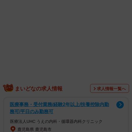
「名探偵コナン」の公式サイトも15日、「TV・劇場版
『名探偵コナン』製作スタッフ一同」の名義で「毛利蘭
役・山崎和佳奈さんご逝去のお知らせ」を掲載。「『名探
偵コナン』にて1996年のテレビシリーズ放送開始以来、約
30年にわたり毛利蘭役を演じてくださいました声優・山崎
和佳奈さんのご逝去の報に接し、謹んで哀悼の意を表しま
す」と追悼しました。
原作者の青山剛昌さんは、同サイトを通じコメントを発
表。「当たり前のようにそばにあった、あの耳に心地良い
まいどなの求人情報
求人情報一覧へ
安心できる優しい声がもう聞けなくなるなんて…とても悲
しいです」と、つらい胸の内を明かしました。
医療事務・受付業務/経験2年以上/扶養控除内勤
務可/平日のみ勤務可
医療法人UHC うえの内科・循環器内科クリニック
鹿児島県 鹿児島市