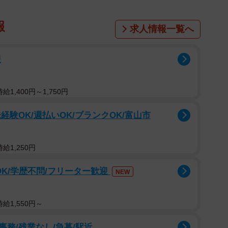
報
求人情報一覧へ
迎
1,400円～1,750円
験OK/週払いOK/ブランクOK/富山市
給1,250円
OK/学歴不問/フリーター歓迎
NEW
給1,550円～
務/残業なし/急募/駅近