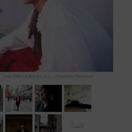
ai 刹那と永遠のまにまに』ⒸKazuhiro Nakamura