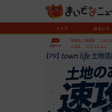
ニ
トップ
おもしろ
ュ
ー
保護犬・保護猫
かんさ
ス
一
くるま
ファッション
覧