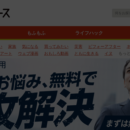
もふもふ
ライフハック
い
家族
気になる
買ってみたい
災害
ビフォーアフター
アート
ウェブ漫画
おもしろ動画
ともに生きる
イヌ
もっ