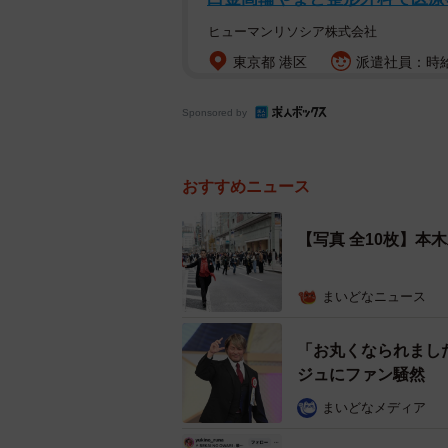
ヒューマンリソシア株式会社
東京都 港区
派遣社員：時給1
Sponsored by
おすすめニュース
【写真 全10枚】本
まいどなニュース
「お丸くなられまし
ジュにファン騒然 
まいどなメディア