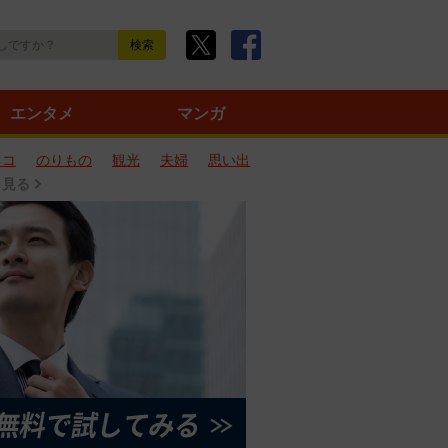
エンタメ
マンガ
ネコ
のりもの
観光
夫婦
思い出
と見る