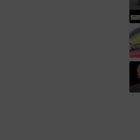
ート
海外
買ってみたい
歳のモデル、カジュアルコーデのおしゃれ近影が「両親
しいお顔立ち」 9歳に渡英し全寮制カレッジで学ぶ
2026.08.05
際映画祭」最優秀女優賞を受賞した41歳パリコレモデ