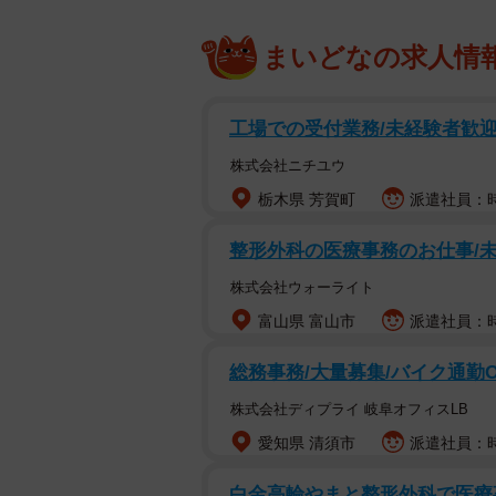
まいどなの求人情
工場での受付業務/未経験者歓
株式会社ニチユウ
栃木県 芳賀町
派遣社員：時給
整形外科の医療事務のお仕事/未経
株式会社ウォーライト
富山県 富山市
派遣社員：時
総務事務/大量募集/バイク通勤
株式会社ディプライ 岐阜オフィスLB
愛知県 清須市
派遣社員：時
白金高輪やまと整形外科で医療事