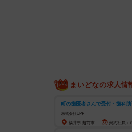
何歳？！」「一瞬で魅了されました
熊川さんは1987年に英国ロイヤル
ンクールで日本人初の金賞を受賞しました
し、芸術監督/プリンシパルダンサ
揮。また、後進の育成機関「K-BALLET
督に就任、バレエ芸術文化の振興を
くバレエ界をけん引しています。
まいどなの求人情
町の歯医者さんで受付・歯科助
株式会社UPP
福井県 越前市
契約社員：時