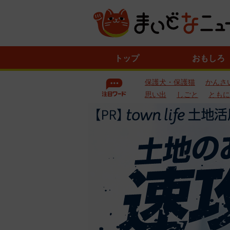
ニ
トップ
おもしろ
ュ
ー
保護犬・保護猫
かんさ
ス
一
思い出
しごと
ともに
覧