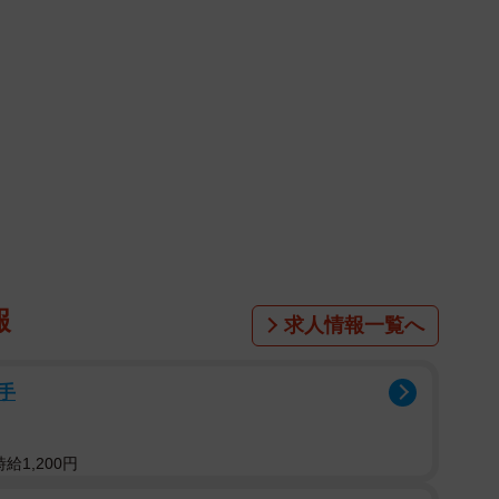
」などの声が寄せられました。
・バレエ学校に留学。89年にはローザンヌ国際バレエコ
。99年には、「K-BALLET COMPANY」を設立
ーとして団を率いるほか、演出・振付家としても才を発
 SCHOOL」の創設や「K-BALLET TOKYO」の総監
目的とした一般財団法人熊川財団を創立するなど、幅広
報
求人情報一覧へ
手
給1,200円