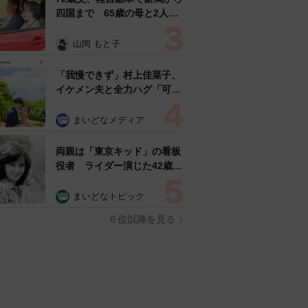
四国まで 65歳の母と2人で
3泊4日の旅 パーキングの休
憩まで分刻み… 「大学生で
山岡 もと子
も組まねえよ！」
「我慢できず」村上佳菜子、
イケメン夫と全力ハグ「可愛
いふたり」「素敵なご夫婦」
まいどなメディア
両親は「東京キッド」の看板
役者 ライダー演じた42歳元
俳優が再婚妻との「ウエディ
ングフォト」計画を明言
まいどなトピック
「センスあるカメラマン求
６位以降を見る
む」