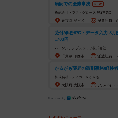
病院での医療事務
NEW
株式会社トラストグロース 第2営業部
東京都 渋谷区
派遣社員：時給
受付/事務/PC・データ入力 8
1700円
パーソルテンプスタッフ株式会社
千葉県 印西市
派遣社員：時
かるがも薬局の調剤事務/経験者
株式会社メディカルかるがも
大阪府 大阪市
アルバイト・
Sponsored by
おすすめニュース