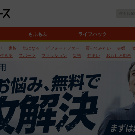
もふもふ
ライフハック
い
家族
気になる
ビフォーアフター
買ってみたい
夫婦
生きる
スポーツ
ファッション
災害
住まい
おもしろ動画