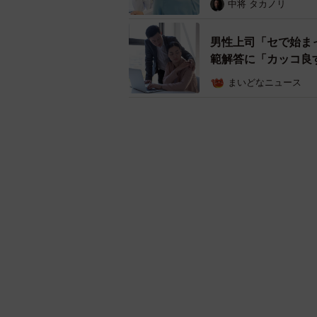
中将 タカノリ
男性上司「セで始ま
範解答に「カッコ良
まいどなニュース