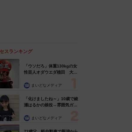
セスランキング
「ウソだろ」体重130kgの女
性芸人オダウエダ植田 大学
時代のほっそり姿に「マジ
で」
まいどなメディア
「化けましたね～」10歳で綾
瀬はるかの娘役→雰囲気ガラ
リの18歳に成長 「メイクで
雰囲気が」「宝塚に入れそ
まいどなメディア
う」
72歳父、軽自動車で新潟から