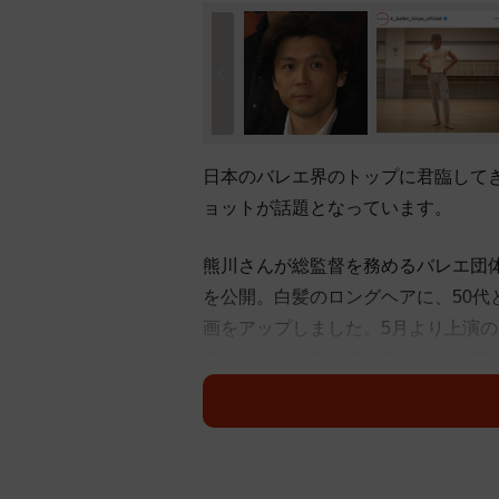
日本のバレエ界のトップに君臨して
ョットが話題となっています。
熊川さんが総監督を務めるバレエ団体「
を公開。白髪のロングヘアに、50
画をアップしました。5月より上演の「S
役としての特別出演する予定で、汗
す。。
SNS上では「白髪になっててビッ
ぎのイケオジ、、」「かっこいい…