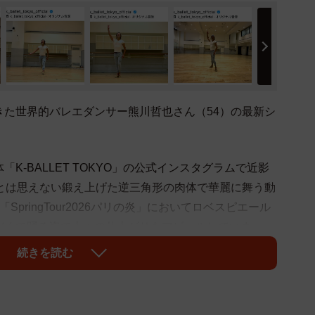
きた世界的バレエダンサー熊川哲也さん（54）の最新シ
K-BALLET TOKYO」の公式インスタグラムで近影
代とは思えない鍛え上げた逆三角形の肉体で華麗に舞う動
pringTour2026パリの炎」においてロベスピエール
だくで踊る姿で上々の仕上がりをアピールしていま
続きを読む
クリ」「素敵過ぎます」「いつまでも華がある方」「渋す
！」「蓄積された重厚感」「オーラがすごい」「え？！