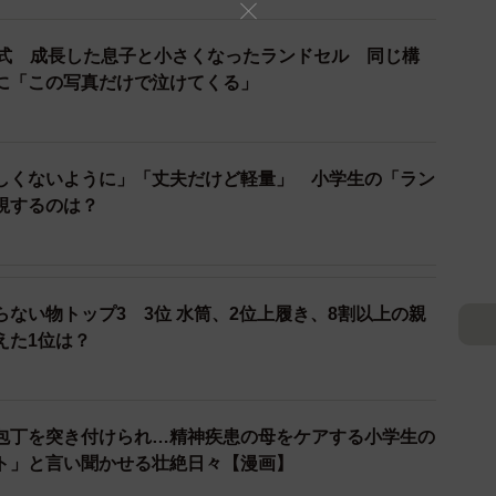
ました。次いで「1万円以上5万円未満」（30.7%）が続
数いました。
業式 成長した息子と小さくなったランドセル 同じ構
に「この写真だけで泣けてくる」
どの支給で出費を抑えた家庭が5.2%いる一方、10万
した。
しくないように」「丈夫だけど軽量」 小学生の「ラン
割などを活用
視するのは？
だ家庭からは、
人も気に入ったから」
ない物トップ3 3位 水筒、2位上履き、8割以上の親
えた1位は？
を重ねて価格を抑えつつ、品質や保証には妥協しない、
です。また、将来リュックへ切り替える可能性を見据
包丁を突き付けられ…精神疾患の母をケアする小学生の
した。
ト」と言い聞かせる壮絶日々【漫画】