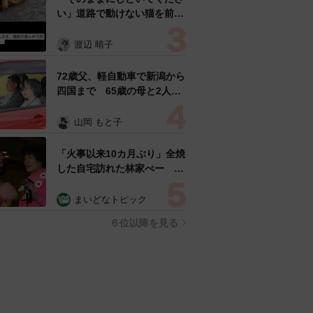
い」道路で動けない猫を前に
返された一言… 懸命に生き
ようとした4日間 「命の重
渡辺 晴子
さはみんな同じ」保護団体代
表の訴え
72歳父、軽自動車で新潟から
四国まで 65歳の母と2人で
3泊4日の旅 パーキングの休
憩まで分刻み… 「大学生で
山岡 もと子
も組まねえよ！」
「火事以来10カ月ぶり」全焼
した自宅訪れた林家ぺー 内
装も壁も取り払われスケルト
ン状態の部屋に呆然
まいどなトピック
６位以降を見る