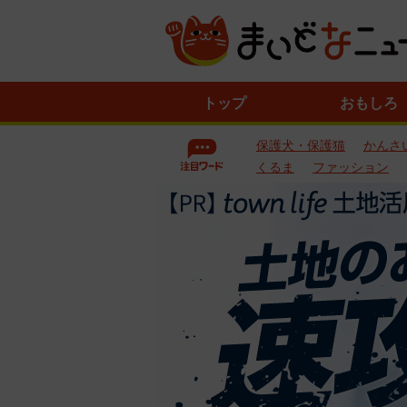
ニ
トップ
おもしろ
ュ
ー
保護犬・保護猫
かんさ
ス
一
くるま
ファッション
覧