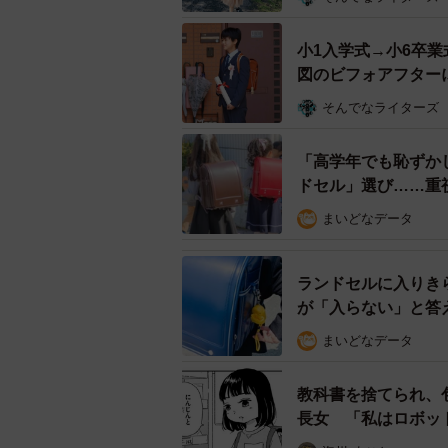
（59.8%）で、全体の約6割を占め
き、5万円未満に抑えた家庭も一定
小1入学式→小6卒
図のビフォアフター
また、リュックやお下がり、自治体な
そんでなライターズ
円以上の商品を選ぶ家庭も4.3%いま
「高学年でも恥ずか
▽5万円未満：30.7% 型落ち・早
ドセル」選び……重
「5万円未満」のランドセルを選ん
まいどなデータ
「型落ちでも綺麗で安かったし、本
ランドセルに入りきら
「早期割引を利用」
が「入らない」と答
「軽さ重視」
まいどなデータ
などの意見がありました。情報収集
合理的な判断をする家庭が多いよう
教科書を捨てられ、
え、初期費用を抑える家庭もありま
長女 「私はロボッ