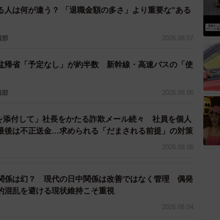
る人は何が違う？ 「退職金額の多さ」より重要な“ある
や自治体からの支給
では「自治体からのプレゼント」「企業の福利厚生によ
報部
2026.08.07
や企業の福利厚生の一環でランドセルが贈られるケース
盆帰省「予定なし」が約半数 新幹線・高速バスの「使
る取り組みとして、歓迎する人が多いようです。
備のなかでも、大きな買い物のひとつとなるランドセ
報部
2026.08.06
ンドセルの価格が上昇する一方、早期割引や型落ち品、
化している」と述べていました。
ドを添付して」社長をかたる詐欺メール続々 社員を個人
最後は不正送金…求められる「だまされる前提」の対策
もの希望と現実的な判断
2026.08.06
関係は幻？ 現代の日中関係は改善ではなく管理 偶発
的混乱を避ける現状維持こそ重視
2026.08.04