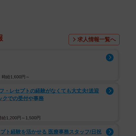
※画像はイメージです（Setsuko.N/stock.adobe.com/）
セル。購入額の相場はどのくらいなのでしょうか。株式
区）が運営する子育て情報サイト「ママスタセレクト」
万円未満」が最も多く、次いで「5万円未満」が続きま
報
求人情報一覧へ
しつつ、価格や実用性を踏まえて判断する家庭が多い実
どもを持つ保護者・妊娠中の人1095人を対象とし、
したものです。
時給1,600円～
上が主流。一方で多様化の傾向も
フ・レセプトの経験がなくても大丈夫!送迎
ックでの受付や事務
1,200円～1,500円
レセプト経験を活かせる 医療事務スタッフ/日祝