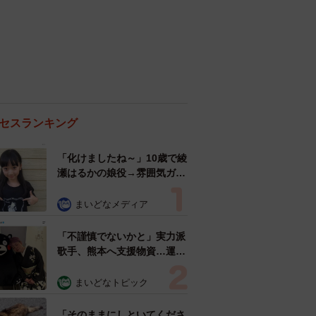
セスランキング
「化けましたね～」10歳で綾
瀬はるかの娘役→雰囲気ガラ
リの18歳に成長 「メイクで
雰囲気が」「宝塚に入れそ
まいどなメディア
う」
「不謹慎でないかと」実力派
歌手、熊本へ支援物資…運搬
トラックの車体デザインにた
めらい 「痛いほど伝わる」
まいどなトピック
「行動され立派」
「そのままにしといてくださ