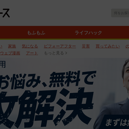
もふもふ
ライフハック
い
家族
気になる
ビフォーアフター
災害
買ってみたい
ウェブ漫画
アート
もっと見る