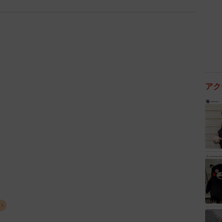
 子どもの希望を尊重
親は、「子どもが気に入ったから」と答えた人が圧倒的
即決するなど、最終的な決定権は子どもに委ねる姿勢が
もあるため、大容量で軽いランドセルが好まれる傾向で
アク
た結果、この価格帯を選ぶ人が多いようです。
れた」と答えた人も少なくありません。入学祝いとして
ドセルは、家族みんなで準備するお祝いとしての一面も
質を重視
た家庭では、素材や高級感にこだわる人が多いようです。
いった意見もあり、価格より品質を重視する傾向がうか
い