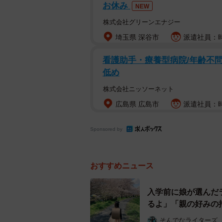
お休み
NEW
株式会社グリーンエナジー
埼玉県 深谷市
派遣社員：時
看護助手・療養型病院/年齢不問
低め
株式会社ニッソーネット
広島県 広島市
派遣社員：時給
Sponsored by
おすすめニュース
お子さんのランドセ
入学前に娘が選んだ
るよ」「親の好みの
お子さんのランドセルの購入額を聞い
な色合いが大好き！
そんでなライターズ