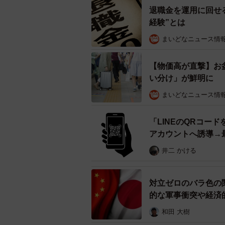
退職金を運用に回せ
▽その他：5.2% お下がり・会社
経験”とは
一方で、ランドセルを買わない家庭
まいどなニュース情
る支給」など、市町村の子育て支援
【物価高が直撃】お
も見られます。経済的負担を軽減す
い分け」が鮮明に
調査を行った同メディアは「入学準
まいどなニュース情
ル。近年は物価高の影響もあり、ラ
自治体からの支給など選択肢も多様
「LINEのQRコー
アカウントへ誘導→
ランドセル購入の決め手は子ど
井二 かける
対立ゼロのバラ色の
的な軍事衝突や経済
和田 大樹