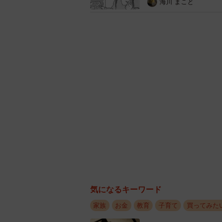
海川 まこと
▽5万円以上10万円未満：59.8%
「5万円以上10万円未満」を選んだ
に多く、展示会や店舗で実物を見て
目立ちました。
近年は、タブレットを持ち歩く機会
す。価格と機能性のバランスを考え
また、「祖父母が費用を負担してく
も妥当な価格帯となるようで、ラン
うかがえました。
▽10万円以上：4.3% 価格より品
10万円以上のランドセルを購入し
気になるキーワード
「6年間安心して使えるものを」と
家族
お金
教育
子育て
買ってみた
がえました。