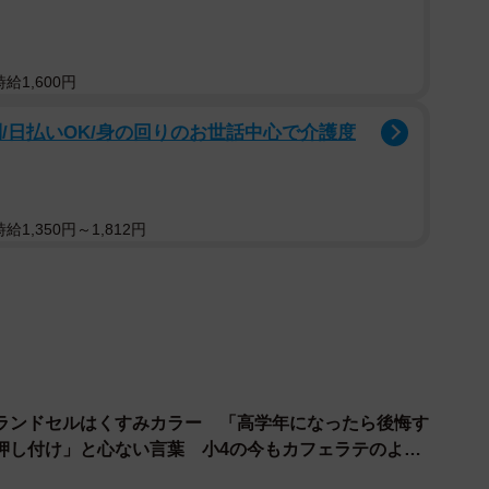
給1,600円
/日払いOK/身の回りのお世話中心で介護度
1,350円～1,812円
2/4
ルはいくらで購入しましたか？（提供画像）
ランドセルはくすみカラー 「高学年になったら後悔す
押し付け」と心ない言葉 小4の今もカフェラテのよう
たところ、最も多い回答は「5万円以上10万円未満」