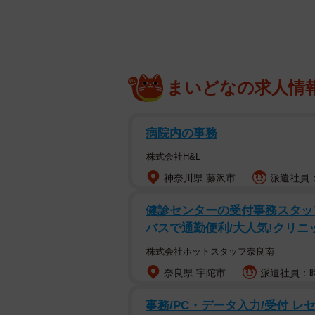
ランドセルの購入額は5万円以上10万円未満が最多 
小学校入学を控えた子どものランド
会社インタースペース（東京都新宿
のアンケートでは、「5万円以上10
まいどなの求人情
す。結果から、子どもの希望を尊重
態が読み取れました。
病院内の事務
この調査は、同メディアが、全国の子
株式会社H&L
2026年2月にインターネットで実施
神奈川県 藤沢市
派遣社員：
ランドセルの購入額は5万円以
健診センターの受付事務スタッ
バスで通勤便利/大人気!クリニ
株式会社ホットスタッフ奈良南
奈良県 宇陀市
派遣社員：時給
事務/PC・データ入力/受付 